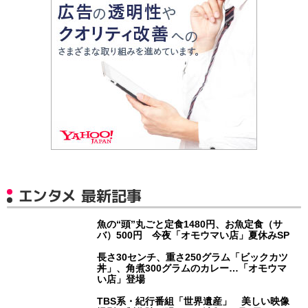
エンタメ 最新記事
魚の“頭”丸ごと定食1480円、お魚定食（サ
バ）500円 今夜「オモウマい店」夏休みSP
長さ30センチ、重さ250グラム「ビックカツ
丼」、角煮300グラムのカレー…「オモウマ
い店」登場
TBS系・紀行番組「世界遺産」 美しい映像