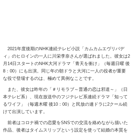
2021年度後期のNHK連続テレビ小説「カムカムエヴリバデ
ィ」のヒロインの一人に川栄李奈さんが選ばれました。彼女は2
月14日スタートのNHK大河ドラマ「青天を衝け」（毎週日曜 後
8：00）にも出演。同じ年の朝ドラと大河に一人の役者が重要
な役で登場するのは、極めて異例なことです。
また、彼女は昨年の「＃リモラブ～普通の恋は邪道～」（日
本テレビ系）、現在放送中のフジテレビ系連続ドラマ「知って
るワイフ」（毎週木曜 後10：00）と民放の連ドラに2クール続
けて出演しています。
前者はコロナ禍での恋愛をSNSでの交流を絡めながら描いた
作品、後者はタイムスリップという設定を使って結婚の本質を