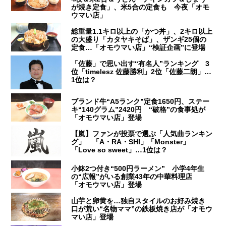
が焼き定食」、米5合の定食も 今夜「オモ
ウマい店」
総重量1.1キロ以上の「かつ丼」、2キロ以上
の大盛り「カタヤキそば」、ザンギ25個の
定食…「オモウマい店」“検証企画”に登場
「佐藤」で思い出す“有名人”ランキング 3
位「timelesz 佐藤勝利」2位「佐藤二朗」…
1位は？
ブランド牛“A5ランク”定食1650円、ステー
キ“140グラム”2420円 “破格”の食事処が
「オモウマい店」登場
【嵐】ファンが投票で選ぶ「人気曲ランキン
グ」 「A・RA・SHI」「Monster」
「Love so sweet」…1位は？
小鉢2つ付き“500円ラーメン” 小学4年生
の“広報”がいる創業43年の中華料理店
「オモウマい店」登場
山芋と卵黄を…独自スタイルのお好み焼き
口が荒い“名物ママ”の鉄板焼き店が「オモウ
マい店」登場