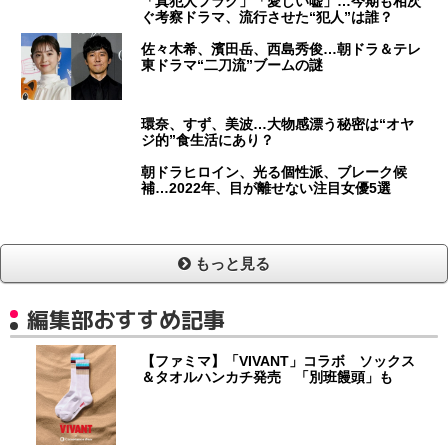
「真犯人フラグ」「愛しい嘘」…今期も相次
ぐ考察ドラマ、流行させた“犯人”は誰？
佐々木希、濱田岳、西島秀俊…朝ドラ＆テレ
東ドラマ“二刀流”ブームの謎
環奈、すず、美波…大物感漂う秘密は“オヤ
ジ的”食生活にあり？
朝ドラヒロイン、光る個性派、ブレーク候
補…2022年、目が離せない注目女優5選
もっと見る
編集部おすすめ記事
【ファミマ】「VIVANT」コラボ ソックス
＆タオルハンカチ発売 「別班饅頭」も