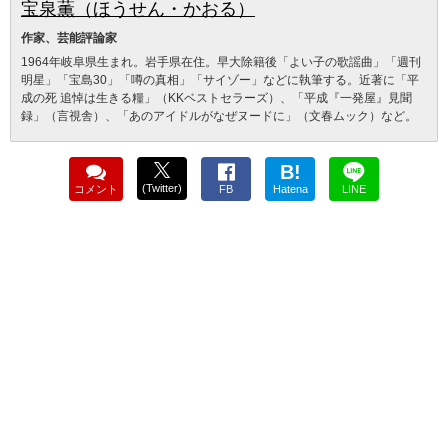
宝泉薫（ほうせん・かおる）
作家、芸能評論家
1964年岐阜県生まれ。岩手県在住。早大除籍後「よい子の歌謡曲」「週刊
明星」「宝島30」「噂の真相」「サイゾー」などに執筆する。近著に「平
成の死 追悼は生きる糧」（KKベストセラーズ）、「平成『一発屋』見聞
録」（言視舎）、「あのアイドルがなぜヌードに」（文春ムック）など。
B!
(Twitter)
コメント
FB
Hatena
LINE