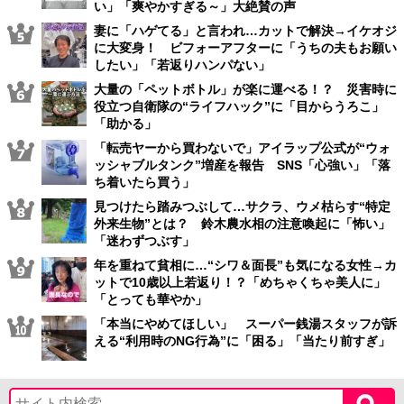
い」「爽やかすぎる～」大絶賛の声
妻に「ハゲてる」と言われ…カットで解決→イケオジ
に大変身！ ビフォーアフターに「うちの夫もお願い
したい」「若返りハンパない」
大量の「ペットボトル」が楽に運べる！？ 災害時に
役立つ自衛隊の“ライフハック”に「目からうろこ」
「助かる」
「転売ヤーから買わないで」アイラップ公式が“ウォ
ッシャブルタンク”増産を報告 SNS「心強い」「落
ち着いたら買う」
見つけたら踏みつぶして…サクラ、ウメ枯らす“特定
外来生物”とは？ 鈴木農水相の注意喚起に「怖い」
「迷わずつぶす」
年を重ねて貧相に…“シワ＆面長”も気になる女性→カ
ットで10歳以上若返り！？「めちゃくちゃ美人に」
「とっても華やか」
「本当にやめてほしい」 スーパー銭湯スタッフが訴
える“利用時のNG行為”に「困る」「当たり前すぎ」