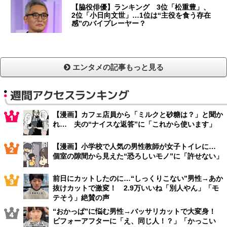
【脇役俳優】ランキング 3位「松重豊」、
2位「小日向文世」…1位は“主役を食う存在
感”のバイプレーヤー？
エンタメの記事もっと見る
週間アクセスランキング
【漫画】カフェ店員から「ミルクと砂糖は？」と聞か
れ… 夫の“ナイスな返答”に「これから使います」
【漫画】小学校で人気の男性教師が女子トイレに…
個室の隙間から見えた“恐ろしいモノ”に「許せない」
前日にカットしたのに…“しっくりこない”男性→あか
抜けカットで激変！ 2.9万いいね「別人やん」「モ
テそう」絶賛の声
“おかっぱ”に悩む男性→バッサリカットで大変身！
ビフォーアフターに「え、同じ人！？」「かっこい