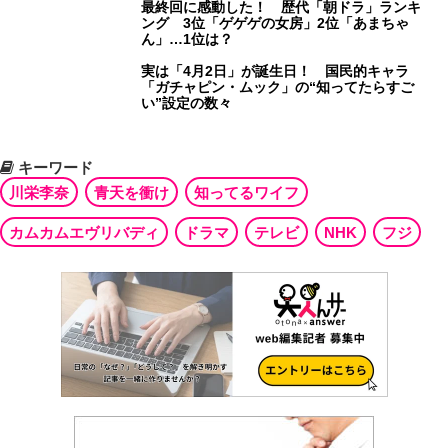
最終回に感動した！ 歴代「朝ドラ」ランキ
ング 3位「ゲゲゲの女房」2位「あまちゃ
ん」…1位は？
実は「4月2日」が誕生日！ 国民的キャラ
「ガチャピン・ムック」の“知ってたらすご
い”設定の数々
キーワード
川栄李奈
青天を衝け
知ってるワイフ
カムカムエヴリバディ
ドラマ
テレビ
NHK
フジ