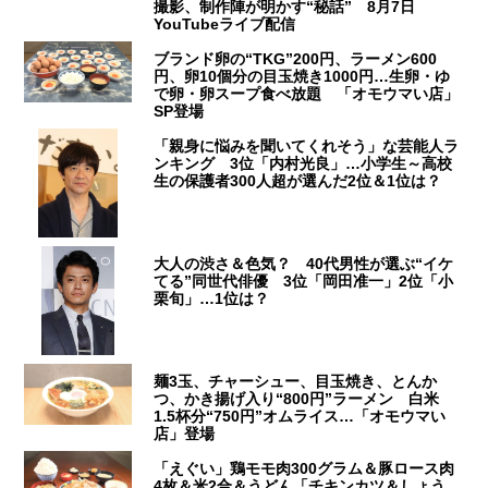
撮影、制作陣が明かす“秘話” 8月7日
YouTubeライブ配信
ブランド卵の“TKG”200円、ラーメン600
円、卵10個分の目玉焼き1000円…生卵・ゆ
で卵・卵スープ食べ放題 「オモウマい店」
SP登場
「親身に悩みを聞いてくれそう」な芸能人ラ
ンキング 3位「内村光良」…小学生～高校
生の保護者300人超が選んだ2位＆1位は？
大人の渋さ＆色気？ 40代男性が選ぶ“イケ
てる”同世代俳優 3位「岡田准一」2位「小
栗旬」…1位は？
麺3玉、チャーシュー、目玉焼き、とんか
つ、かき揚げ入り“800円”ラーメン 白米
1.5杯分“750円”オムライス…「オモウマい
店」登場
「えぐい」鶏モモ肉300グラム＆豚ロース肉
4枚＆米2合＆うどん「チキンカツ＆しょう