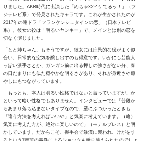
りました。AKB時代に出演した「めちゃ×2イケてるッ！」（フ
ジテレビ系）で発見されたキャラです。これが生かされたのが
2017年の連ドラ「フランケンシュタインの恋」（日本テレビ
系）。彼女の役は「明るいヤンキー」で、メインとは別の恋を
切なく演じました。
「とと姉ちゃん」もそうですが、彼女には庶民的な役がよく似
合い、日常的な空気を醸し出すのも得意です。いかにも芸能人
っぽい派手さとか、ガンガン前に出る押しの強さがない分、春
の日だまりにも似た穏やかな明るさがあり、それが身近さや癒
やしにもつながっています。
もっとも、本人は明るい性格ではないと言っていますが、か
といって暗い性格でもありません。インタビューでは「普段か
らあまり落ち込まないタイプなので、壁にぶつかったときも
『違う方法を考えればいいや』と気楽に考えています。（略）
気楽に考えた方が、絶対に楽しいので」（モデルプレス）と明
かしています。だからこそ、握手会で暴漢に襲われ、けがをす
るという7年前の事件によるショックも乗り越えられたのでしょ