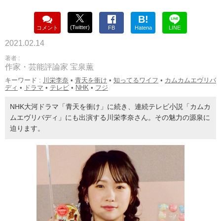
B!
(Twitter)
コメント
FB
Hatena
LINE
2021.02.14
著者 :
作家・芸能評論家 宝泉薫
キーワード :
川栄李奈
•
青天を衝け
•
知ってるワイフ
•
カムカムエヴリバ
ディ
•
ドラマ
•
テレビ
•
NHK
•
フジ
NHK大河ドラマ「青天を衝け」に続き、連続テレビ小説「カムカ
ムエヴリバディ」にも出演する川栄李奈さん。その魅力の源泉に
迫ります。