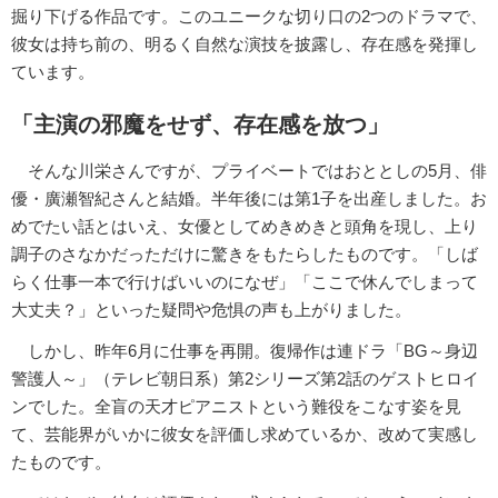
掘り下げる作品です。このユニークな切り口の2つのドラマで、
彼女は持ち前の、明るく自然な演技を披露し、存在感を発揮し
ています。
「主演の邪魔をせず、存在感を放つ」
そんな川栄さんですが、プライベートではおととしの5月、俳
優・廣瀬智紀さんと結婚。半年後には第1子を出産しました。お
めでたい話とはいえ、女優としてめきめきと頭角を現し、上り
調子のさなかだっただけに驚きをもたらしたものです。「しば
らく仕事一本で行けばいいのになぜ」「ここで休んでしまって
大丈夫？」といった疑問や危惧の声も上がりました。
しかし、昨年6月に仕事を再開。復帰作は連ドラ「BG～身辺
警護人～」（テレビ朝日系）第2シリーズ第2話のゲストヒロイ
ンでした。全盲の天才ピアニストという難役をこなす姿を見
て、芸能界がいかに彼女を評価し求めているか、改めて実感し
たものです。