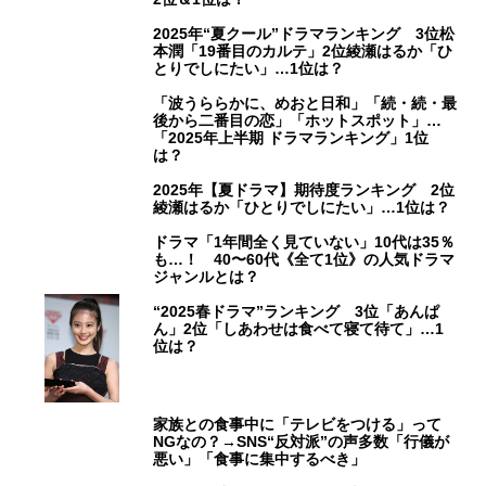
2025年“夏クール”ドラマランキング 3位松
本潤「19番目のカルテ」2位綾瀬はるか「ひ
とりでしにたい」…1位は？
「波うららかに、めおと日和」「続・続・最
後から二番目の恋」「ホットスポット」…
「2025年上半期 ドラマランキング」1位
は？
2025年【夏ドラマ】期待度ランキング 2位
綾瀬はるか「ひとりでしにたい」…1位は？
ドラマ「1年間全く見ていない」10代は35％
も…！ 40〜60代《全て1位》の人気ドラマ
ジャンルとは？
“2025春ドラマ”ランキング 3位「あんぱ
ん」2位「しあわせは食べて寝て待て」…1
位は？
家族との食事中に「テレビをつける」って
NGなの？→SNS“反対派”の声多数「行儀が
悪い」「食事に集中するべき」