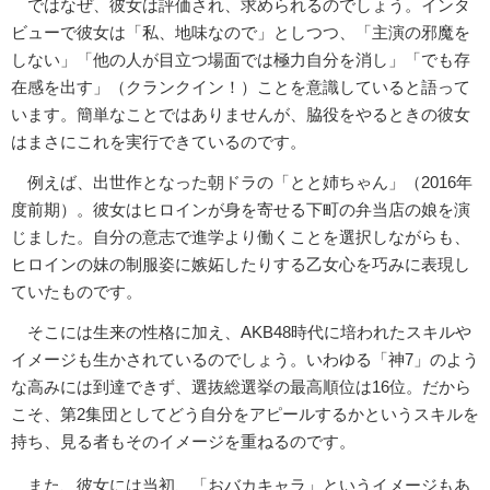
ではなぜ、彼女は評価され、求められるのでしょう。インタ
ビューで彼女は「私、地味なので」としつつ、「主演の邪魔を
しない」「他の人が目立つ場面では極力自分を消し」「でも存
在感を出す」（クランクイン！）ことを意識していると語って
います。簡単なことではありませんが、脇役をやるときの彼女
はまさにこれを実行できているのです。
例えば、出世作となった朝ドラの「とと姉ちゃん」（2016年
度前期）。彼女はヒロインが身を寄せる下町の弁当店の娘を演
じました。自分の意志で進学より働くことを選択しながらも、
ヒロインの妹の制服姿に嫉妬したりする乙女心を巧みに表現し
ていたものです。
そこには生来の性格に加え、AKB48時代に培われたスキルや
イメージも生かされているのでしょう。いわゆる「神7」のよう
な高みには到達できず、選抜総選挙の最高順位は16位。だから
こそ、第2集団としてどう自分をアピールするかというスキルを
持ち、見る者もそのイメージを重ねるのです。
また、彼女には当初、「おバカキャラ」というイメージもあ