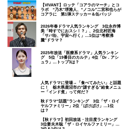
【VIVANT】ロッテ「コアラのマーチ」とコ
ラボ “乃木”堺雅人、“ノコル”二宮和也らが
コアラに 第1弾ステッカー＆缶バッジ
2026年春ドラマ人気ランキング 3位永作博
美「時すでにおスシ！？」、2位北村匠海
「サバ缶、宇宙へ行く」…1位は“考察沸
騰”ドラマ？
2025年放送「医療系ドラマ」人気ランキン
グ 5位「19番目のカルテ」4位「Dr．アシ
ュラ」…トップ3は？
人気ドラマに登場→「食べてみたい」と話題
に！ 栃木県鹿沼市の“謎すぎる”給食メニュ
ー「インド煮」って何だ？
秋ドラマ“話題”ランキング 3位「ザ・ロイ
ヤルファミリー」2位「ばけばけ」…1位
は？
【秋ドラマ】初回放送・注目度ランキング
3位妻夫木聡「ザ・ロイヤルファミリー」…
2位＆1位は？