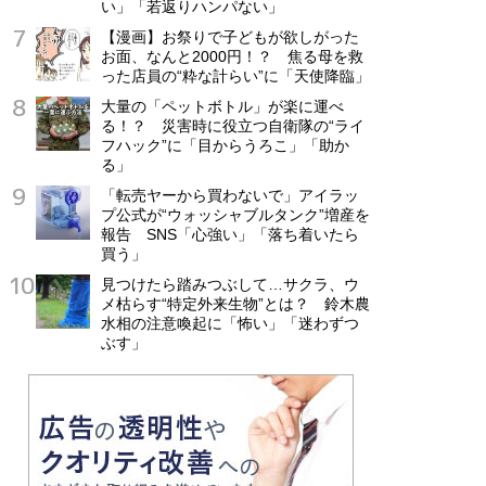
い」「若返りハンパない」
【漫画】お祭りで子どもが欲しがった
お面、なんと2000円！？ 焦る母を救
った店員の“粋な計らい”に「天使降臨」
大量の「ペットボトル」が楽に運べ
る！？ 災害時に役立つ自衛隊の“ライ
フハック”に「目からうろこ」「助か
る」
「転売ヤーから買わないで」アイラッ
プ公式が“ウォッシャブルタンク”増産を
報告 SNS「心強い」「落ち着いたら
買う」
見つけたら踏みつぶして…サクラ、ウ
メ枯らす“特定外来生物”とは？ 鈴木農
水相の注意喚起に「怖い」「迷わずつ
ぶす」