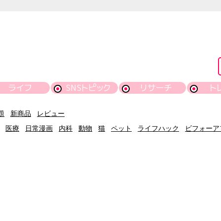
ライフ
SNSトピック
リサーチ
ト
題
新商品
レビュー
医療
日常漫画
内科
動物
猫
ペット
ライフハック
ビフォーア