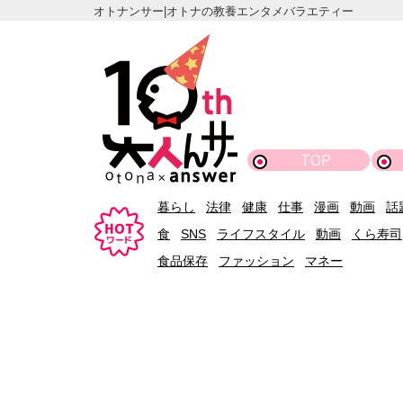
オトナンサー|オトナの教養エンタメバラエティー
TOP
暮らし
法律
健康
仕事
漫画
動画
話
食
SNS
ライフスタイル
動画
くら寿司
食品保存
ファッション
マネー