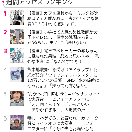
週間アクセスランキング
【漫画】カフェ店員から「ミルクと砂
糖は？」と聞かれ… 夫の“ナイスな返
答”に「これから使います」
【漫画】小学校で人気の男性教師が女
子トイレに… 個室の隙間から見え
た“恐ろしいモノ”に「許せない」
【漫画】電車でベビーカーの赤ちゃん
に蹴られた男性 怒ると思いきや…“意
外な本音”に「なんてすてき！」
熊本地震発生を受け《アイラップ》公
式が紹介「ウォッシャブルタンク」に
1.9万いいねの反響 SNS「水の節約に
なったよ」「持ってた方がよい」
“おかっぱ”に悩む男性→バッサリカット
で大変身！ ビフォーアフターに
「え、同じ人！？」「かっこいい」
「爽やかすぎる～」大絶賛の声
妻に「ハゲてる」と言われ…カットで
解決→イケオジに大変身！ ビフォー
アフターに「うちの夫もお願いした