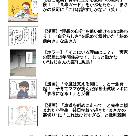
段！ 「食卓ガード」をかぶせたら… まさ
かの反応に「これは許すしかない（笑）」
【漫画】“理想の自分”を追い続けるのは終わ
り！ “自分らしさ”を認めて気付いた「斜め
前向き」な生き方
【ホラー】「そこにいる理由は…？」 実家
の部屋に5年間住みつく、じっと動かな
い“おじさんの霊”に鳥肌！
【漫画】「今度は支える側に…」と一念発
起！ 子育てママが挑んだ保育士試験レポに
「参考になる！」と反響
【漫画】「車道を斜めに走って」と先生に頼
まれた小学生 後日学校で起きた“まさかの
裏切り”に「これはひどすぎる」と批判殺到