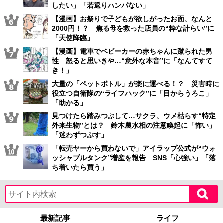
したい」「若返りハンパない」
【漫画】お祭りで子どもが欲しがったお面、なんと
2000円！？ 焦る母を救った店員の“粋な計らい”に
「天使降臨」
【漫画】電車でベビーカーの赤ちゃんに蹴られた男
性 怒ると思いきや…“意外な本音”に「なんてすて
き！」
大量の「ペットボトル」が楽に運べる！？ 災害時に
役立つ自衛隊の“ライフハック”に「目からうろこ」
「助かる」
見つけたら踏みつぶして…サクラ、ウメ枯らす“特定
外来生物”とは？ 鈴木農水相の注意喚起に「怖い」
「迷わずつぶす」
「転売ヤーから買わないで」アイラップ公式が“ウォ
ッシャブルタンク”増産を報告 SNS「心強い」「落
ち着いたら買う」
最新記事
ライフ