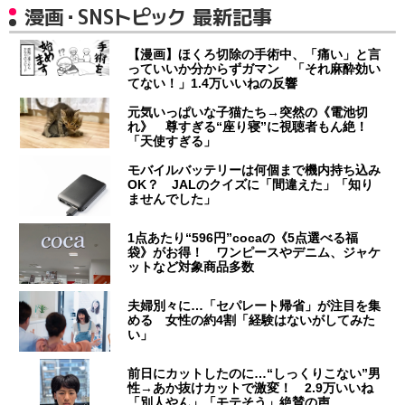
漫画・SNSトピック 最新記事
【漫画】ほくろ切除の手術中、「痛い」と言
っていいか分からずガマン 「それ麻酔効い
てない！」1.4万いいねの反響
元気いっぱいな子猫たち→突然の《電池切
れ》 尊すぎる“座り寝”に視聴者もん絶！
「天使すぎる」
モバイルバッテリーは何個まで機内持ち込み
OK？ JALのクイズに「間違えた」「知り
ませんでした」
1点あたり“596円”cocaの《5点選べる福
袋》がお得！ ワンピースやデニム、ジャケ
ットなど対象商品多数
夫婦別々に…「セパレート帰省」が注目を集
める 女性の約4割「経験はないがしてみた
い」
前日にカットしたのに…“しっくりこない”男
性→あか抜けカットで激変！ 2.9万いいね
「別人やん」「モテそう」絶賛の声