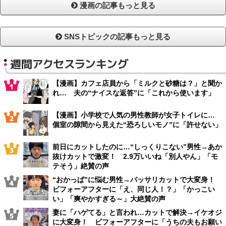
漫画の記事もっと見る
SNSトピックの記事もっと見る
週間アクセスランキング
【漫画】カフェ店員から「ミルクと砂糖は？」と聞か
れ… 夫の“ナイスな返答”に「これから使います」
【漫画】小学校で人気の男性教師が女子トイレに…
個室の隙間から見えた“恐ろしいモノ”に「許せない」
前日にカットしたのに…“しっくりこない”男性→あか
抜けカットで激変！ 2.9万いいね「別人やん」「モ
テそう」絶賛の声
“おかっぱ”に悩む男性→バッサリカットで大変身！
ビフォーアフターに「え、同じ人！？」「かっこい
い」「爽やかすぎる～」大絶賛の声
妻に「ハゲてる」と言われ…カットで解決→イケオジ
に大変身！ ビフォーアフターに「うちの夫もお願い