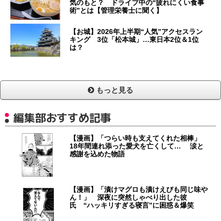
気のもと？ ドライブ中の“疲れにくい食事
術”とは【管理栄養士に聞く】
【お城】2026年上半期“人気”アクセスラン
キング 3位「松本城」…東日本2位＆1位
は？
もっと見る
編集部おすすめ記事
【漫画】「つらい時も支えてくれた相棒」
18年間連れ添った愛犬を亡くして… 涙と
感謝を込めた物語
【漫画】「漬けマグロも漬けえびも同じ味や
ん！」 深夜に突然しゃべり出した彼
氏 “ハッキリすぎる寝言”に困惑＆爆笑