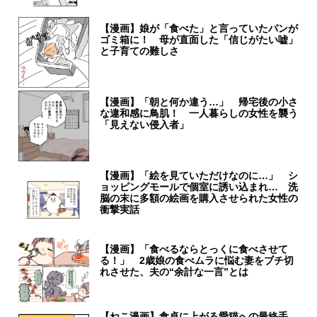
【漫画】娘が「食べた」と言っていたパンが
ゴミ箱に！ 母が直面した「信じがたい嘘」
と子育ての難しさ
【漫画】「朝と何か違う…」 帰宅後の小さ
な違和感に鳥肌！ 一人暮らしの女性を襲う
「見えない侵入者」
【漫画】「絵を見ていただけなのに…」 シ
ョッピングモールで個室に誘い込まれ… 洗
脳の末に多額の絵画を購入させられた女性の
衝撃実話
【漫画】「食べるならとっくに食べさせて
る！」 2歳娘の食べムラに悩む妻をブチ切
れさせた、夫の“余計な一言”とは
【ねこ漫画】食卓に上がる愛猫への最終手