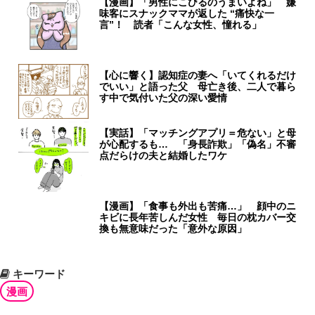
【漫画】「男性にこびるのうまいよね」 嫌
味客にスナックママが返した “痛快な一
言”！ 読者「こんな女性、憧れる」
【心に響く】認知症の妻へ「いてくれるだけ
でいい」と語った父 母亡き後、二人で暮ら
す中で気付いた父の深い愛情
【実話】「マッチングアプリ＝危ない」と母
が心配するも… 「身長詐欺」「偽名」不審
点だらけの夫と結婚したワケ
【漫画】「食事も外出も苦痛…」 顔中のニ
キビに長年苦しんだ女性 毎日の枕カバー交
換も無意味だった「意外な原因」
キーワード
漫画