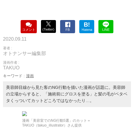
B!
(Twitter)
コメント
FB
Hatena
LINE
2020.09.11
著者 :
オトナンサー編集部
漫画作者 :
TAKUO
キーワード :
漫画
美容師目線から見た客のNG行動を描いた漫画が話題に。美容師
の立場からすると、「施術前にグロスを塗る」と髪の毛がベタベ
タくっついてカットどころではなかったり…。
漫画「美容室でのNG行動5選」のカット＝
TAKUO（takuo_illustrator）さん提供