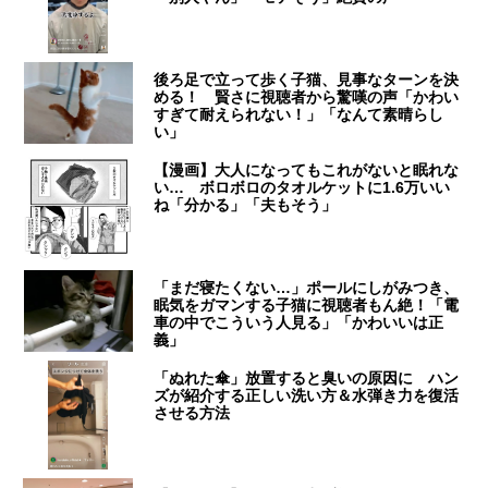
後ろ足で立って歩く子猫、見事なターンを決
める！ 賢さに視聴者から驚嘆の声「かわい
すぎて耐えられない！」「なんて素晴らし
い」
【漫画】大人になってもこれがないと眠れな
い… ボロボロのタオルケットに1.6万いい
ね「分かる」「夫もそう」
「まだ寝たくない…」ポールにしがみつき、
眠気をガマンする子猫に視聴者もん絶！「電
車の中でこういう人見る」「かわいいは正
義」
「ぬれた傘」放置すると臭いの原因に ハン
ズが紹介する正しい洗い方＆水弾き力を復活
させる方法