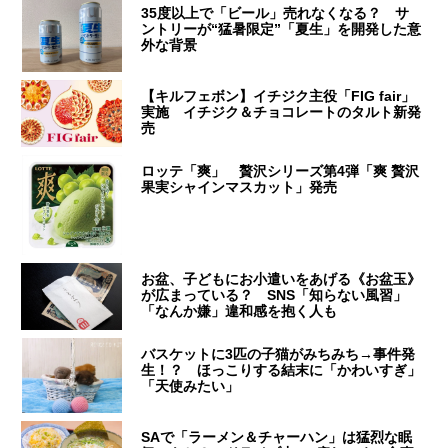
35度以上で「ビール」売れなくなる？ サ
ントリーが“猛暑限定”「夏生」を開発した意
外な背景
【キルフェボン】イチジク主役「FIG fair」
実施 イチジク＆チョコレートのタルト新発
売
ロッテ「爽」 贅沢シリーズ第4弾「爽 贅沢
果実シャインマスカット」発売
お盆、子どもにお小遣いをあげる《お盆玉》
が広まっている？ SNS「知らない風習」
「なんか嫌」違和感を抱く人も
バスケットに3匹の子猫がみちみち→事件発
生！？ ほっこりする結末に「かわいすぎ」
「天使みたい」
SAで「ラーメン＆チャーハン」は猛烈な眠