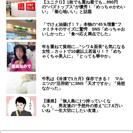
【ユニクロ】1枚でも重ね着でも…990円
の“バズトップス”が優秀！「めっちゃかわい
い」「着心地いい」と話題
「でけぇ油揚げ！？」本物の“45％増量”フ
ァミチキのサイズに驚愕 SNS「めっちゃお
いしかった」「食べ応え満点でした」
年を重ねて貧相に…“シワ＆面長”も気になる
女性→カットで10歳以上若返り！？「めち
ゃくちゃ美人に」「とっても華やか」
牛乳は《冷凍で1カ月》保存できる！ マル
エツの“活用術”にSNS「天才ですか」「発想
なかった」
【漫画】「無人島に1つ持っていくな
ら？」 男友達の“予想外の答え”に7.6万い
いね「一生大切にしたい友達」