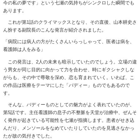
今の私の夢です」という七瀬の気持ちがシンクロした瞬間でも
あります。
これが第1話のクライマックスとなり、その直後、山本耕史さ
ん扮する副院長のこんな発言が紹介されました。
「病院には病人の方がたくさんいらっしゃって、医者は病を、
看護師は人をみる」
この発言は、2人の未来も暗示していたのでしょう。立場の違
う男女が同じ目的に向かって力を合わせ、時にギクシャクしな
がらも、その中で尊敬を深め、恋も育まれていく。いわば、こ
の作品は医療をテーマにした「バディー」ものでもあるので
す。
そんな、バディーものとしての魅力がよく表れていたのが、
第5話です。主任看護師の息子の不整脈を天堂が治療中、ぜんそ
く発作が起きている可能性を七瀬が指摘します。患者がせき込
んだり、メンソールをなめていたりしていたのを見逃さなかっ
たが故の気付きでした。