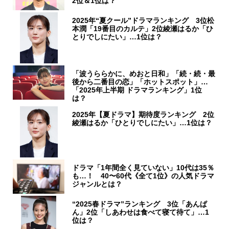
2位＆1位は？
2025年“夏クール”ドラマランキング 3位松
本潤「19番目のカルテ」2位綾瀬はるか「ひ
とりでしにたい」…1位は？
「波うららかに、めおと日和」「続・続・最
後から二番目の恋」「ホットスポット」…
「2025年上半期 ドラマランキング」1位
は？
2025年【夏ドラマ】期待度ランキング 2位
綾瀬はるか「ひとりでしにたい」…1位は？
ドラマ「1年間全く見ていない」10代は35％
も…！ 40〜60代《全て1位》の人気ドラマ
ジャンルとは？
“2025春ドラマ”ランキング 3位「あんぱ
ん」2位「しあわせは食べて寝て待て」…1
位は？