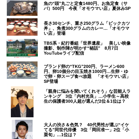
魚の“頭”丸ごと定食1480円、お魚定食（サ
バ）500円 今夜「オモウマい店」夏休みSP
長さ30センチ、重さ250グラム「ビックカツ
丼」、角煮300グラムのカレー…「オモウマ
い店」登場
TBS系・紀行番組「世界遺産」 美しい映像
撮影、制作陣が明かす“秘話” 8月7日
YouTubeライブ配信
ブランド卵の“TKG”200円、ラーメン600
円、卵10個分の目玉焼き1000円…生卵・ゆ
で卵・卵スープ食べ放題 「オモウマい店」
SP登場
「親身に悩みを聞いてくれそう」な芸能人ラ
ンキング 3位「内村光良」…小学生～高校
生の保護者300人超が選んだ2位＆1位は？
大人の渋さ＆色気？ 40代男性が選ぶ“イケ
てる”同世代俳優 3位「岡田准一」2位「小
栗旬」…1位は？