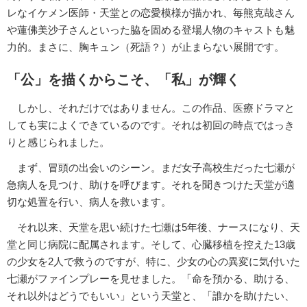
レなイケメン医師・天堂との恋愛模様が描かれ、毎熊克哉さん
や蓮佛美沙子さんといった脇を固める登場人物のキャストも魅
力的。まさに、胸キュン（死語？）が止まらない展開です。
「公」を描くからこそ、「私」が輝く
しかし、それだけではありません。この作品、医療ドラマと
しても実によくできているのです。それは初回の時点ではっき
りと感じられました。
まず、冒頭の出会いのシーン。まだ女子高校生だった七瀬が
急病人を見つけ、助けを呼びます。それを聞きつけた天堂が適
切な処置を行い、病人を救います。
それ以来、天堂を思い続けた七瀬は5年後、ナースになり、天
堂と同じ病院に配属されます。そして、心臓移植を控えた13歳
の少女を2人で救うのですが、特に、少女の心の異変に気付いた
七瀬がファインプレーを見せました。「命を預かる、助ける、
それ以外はどうでもいい」という天堂と、「誰かを助けたい、