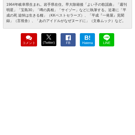
1964年岐阜県生まれ。岩手県在住。早大除籍後「よい子の歌謡曲」「週刊
明星」「宝島30」「噂の真相」「サイゾー」などに執筆する。近著に「平
成の死 追悼は生きる糧」（KKベストセラーズ）、「平成『一発屋』見聞
録」（言視舎）、「あのアイドルがなぜヌードに」（文春ムック）など。
B!
(Twitter)
コメント
FB
Hatena
LINE