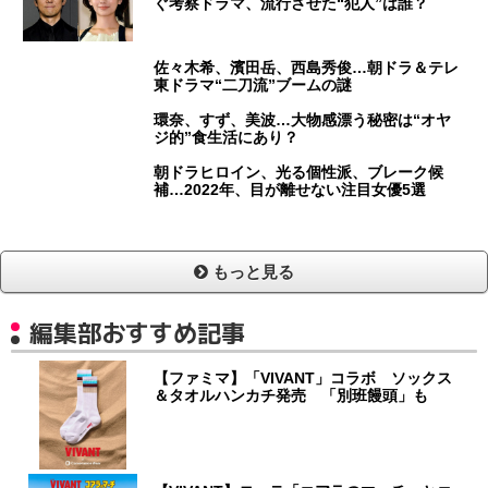
ぐ考察ドラマ、流行させた“犯人”は誰？
佐々木希、濱田岳、西島秀俊…朝ドラ＆テレ
東ドラマ“二刀流”ブームの謎
環奈、すず、美波…大物感漂う秘密は“オヤ
ジ的”食生活にあり？
朝ドラヒロイン、光る個性派、ブレーク候
補…2022年、目が離せない注目女優5選
もっと見る
編集部おすすめ記事
【ファミマ】「VIVANT」コラボ ソックス
＆タオルハンカチ発売 「別班饅頭」も