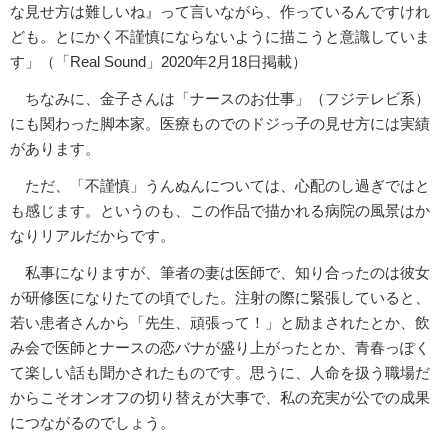
な見せ方は難しいね』って言いながら、作っているんですけれ
ども。とにかく不謹慎にならないように描こうと意識していま
す」（「Real Sound」2020年2月18日掲載）
ちなみに、金子さんは「ナースのお仕事」（フジテレビ系）
にも関わった脚本家。医療ものでのドジっ子の見せ方には実績
があります。
ただ、「不謹慎」うんぬんについては、心配のし過ぎではと
も感じます。というのも、この作品で描かれる病院の風景はか
なりリアルだからです。
私事になりますが、筆者の妻は医師で、知り合ったのは彼女
が研修医になりたての頃でした。注射の際に緊張していると、
若い患者さんから「先生、頑張って！」と励まされたとか、飲
み会で医師とナースの恋バナが盛り上がったとか、青春っぽく
て楽しい話も聞かされたものです。思うに、人命を扱う職場だ
からこそオンオフの切り替えが大事で、私の充実が公での成果
につながるのでしょう。