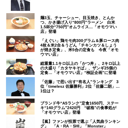
麺3玉、チャーシュー、目玉焼き、とんか
つ、かき揚げ入り“800円”ラーメン 白米
1.5杯分“750円”オムライス…「オモウマい
店」登場
「えぐい」鶏モモ肉300グラム＆豚ロース肉
4枚＆米2合＆うどん「チキンカツ＆しょう
が焼き定食」、米5合の定食も 今夜「オモ
ウマい店」
総重量1.1キロ以上の「かつ丼」、2キロ以上
の大盛り「カタヤキそば」、ザンギ25個の
定食…「オモウマい店」“検証企画”に登場
「佐藤」で思い出す“有名人”ランキング 3
位「timelesz 佐藤勝利」2位「佐藤二朗」…
1位は？
ブランド牛“A5ランク”定食1650円、ステー
キ“140グラム”2420円 “破格”の食事処が
「オモウマい店」登場
【嵐】ファンが投票で選ぶ「人気曲ランキン
グ」 「A・RA・SHI」「Monster」