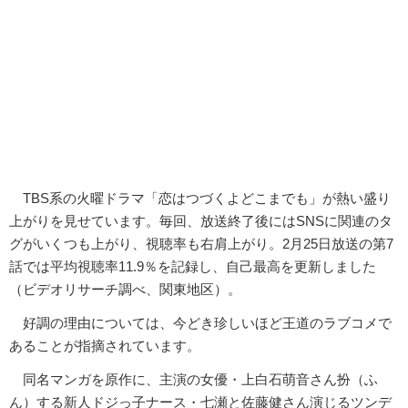
TBS系の火曜ドラマ「恋はつづくよどこまでも」が熱い盛り
上がりを見せています。毎回、放送終了後にはSNSに関連のタ
グがいくつも上がり、視聴率も右肩上がり。2月25日放送の第7
話では平均視聴率11.9％を記録し、自己最高を更新しました
（ビデオリサーチ調べ、関東地区）。
好調の理由については、今どき珍しいほど王道のラブコメで
あることが指摘されています。
同名マンガを原作に、主演の女優・上白石萌音さん扮（ふ
ん）する新人ドジっ子ナース・七瀬と佐藤健さん演じるツンデ