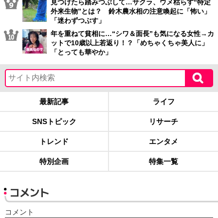
見つけたら踏みつぶして…サクラ、ウメ枯らす“特定
外来生物”とは？ 鈴木農水相の注意喚起に「怖い」
「迷わずつぶす」
年を重ねて貧相に…“シワ＆面長”も気になる女性→カ
ットで10歳以上若返り！？「めちゃくちゃ美人に」
「とっても華やか」
最新記事
ライフ
SNSトピック
リサーチ
トレンド
エンタメ
特別企画
特集一覧
コメント
コメント