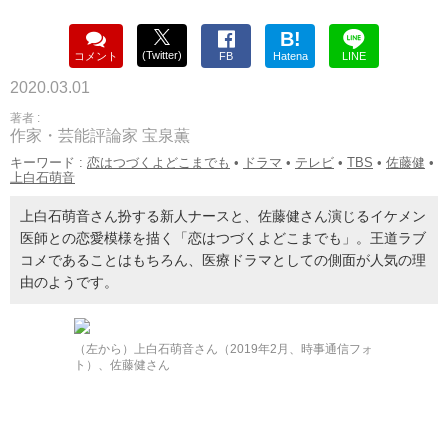
B!
(Twitter)
コメント
FB
Hatena
LINE
2020.03.01
著者 :
作家・芸能評論家 宝泉薫
キーワード :
恋はつづくよどこまでも
•
ドラマ
•
テレビ
•
TBS
•
佐藤健
•
上白石萌音
上白石萌音さん扮する新人ナースと、佐藤健さん演じるイケメン
医師との恋愛模様を描く「恋はつづくよどこまでも」。王道ラブ
コメであることはもちろん、医療ドラマとしての側面が人気の理
由のようです。
（左から）上白石萌音さん（2019年2月、時事通信フォ
ト）、佐藤健さん