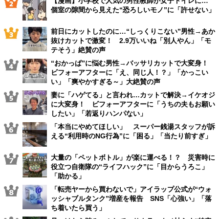
【漫画】小学校で人気の男性教師が女子トイレに…
個室の隙間から見えた“恐ろしいモノ”に「許せない」
前日にカットしたのに…“しっくりこない”男性→あか
抜けカットで激変！ 2.9万いいね「別人やん」「モ
テそう」絶賛の声
“おかっぱ”に悩む男性→バッサリカットで大変身！
ビフォーアフターに「え、同じ人！？」「かっこい
い」「爽やかすぎる～」大絶賛の声
妻に「ハゲてる」と言われ…カットで解決→イケオジ
に大変身！ ビフォーアフターに「うちの夫もお願い
したい」「若返りハンパない」
「本当にやめてほしい」 スーパー銭湯スタッフが訴
える“利用時のNG行為”に「困る」「当たり前すぎ」
大量の「ペットボトル」が楽に運べる！？ 災害時に
役立つ自衛隊の“ライフハック”に「目からうろこ」
「助かる」
「転売ヤーから買わないで」アイラップ公式が“ウォ
ッシャブルタンク”増産を報告 SNS「心強い」「落
ち着いたら買う」