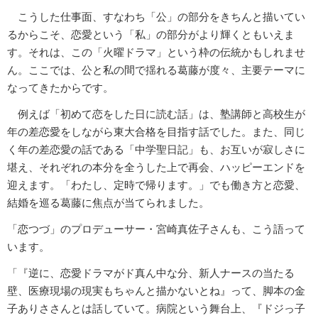
こうした仕事面、すなわち「公」の部分をきちんと描いてい
るからこそ、恋愛という「私」の部分がより輝くともいえま
す。それは、この「火曜ドラマ」という枠の伝統かもしれませ
ん。ここでは、公と私の間で揺れる葛藤が度々、主要テーマに
なってきたからです。
例えば「初めて恋をした日に読む話」は、塾講師と高校生が
年の差恋愛をしながら東大合格を目指す話でした。また、同じ
く年の差恋愛の話である「中学聖日記」も、お互いが寂しさに
堪え、それぞれの本分を全うした上で再会、ハッピーエンドを
迎えます。「わたし、定時で帰ります。」でも働き方と恋愛、
結婚を巡る葛藤に焦点が当てられました。
「恋つづ」のプロデューサー・宮崎真佐子さんも、こう語って
います。
「『逆に、恋愛ドラマがド真ん中な分、新人ナースの当たる
壁、医療現場の現実もちゃんと描かないとね』って、脚本の金
子ありささんとは話していて。病院という舞台上、『ドジっ子