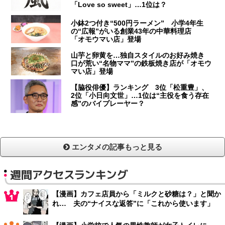
「Love so sweet」…1位は？
小鉢2つ付き“500円ラーメン” 小学4年生
の“広報”がいる創業43年の中華料理店
「オモウマい店」登場
山芋と卵黄を…独自スタイルのお好み焼き
口が荒い“名物ママ”の鉄板焼き店が「オモウ
マい店」登場
【脇役俳優】ランキング 3位「松重豊」、
2位「小日向文世」…1位は“主役を食う存在
感”のバイプレーヤー？
エンタメの記事もっと見る
週間アクセスランキング
【漫画】カフェ店員から「ミルクと砂糖は？」と聞か
れ… 夫の“ナイスな返答”に「これから使います」