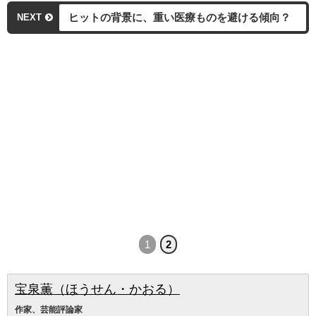
ヒットの背景に、重い医療ものを避ける傾向？
NEXT
1
2
宝泉薫（ほうせん・かおる）
作家、芸能評論家