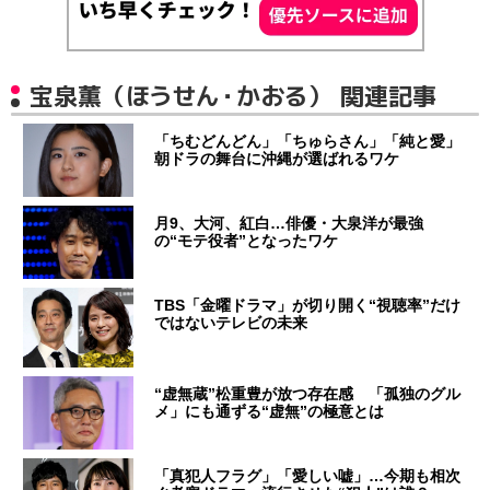
宝泉薫（ほうせん・かおる） 関連記事
「ちむどんどん」「ちゅらさん」「純と愛」
朝ドラの舞台に沖縄が選ばれるワケ
月9、大河、紅白…俳優・大泉洋が最強
の“モテ役者”となったワケ
TBS「金曜ドラマ」が切り開く“視聴率”だけ
ではないテレビの未来
“虚無蔵”松重豊が放つ存在感 「孤独のグル
メ」にも通ずる“虚無”の極意とは
「真犯人フラグ」「愛しい嘘」…今期も相次