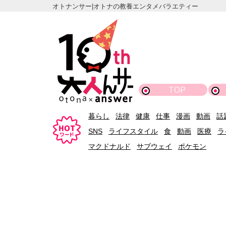
オトナンサー|オトナの教養エンタメバラエティー
TOP
暮らし
法律
健康
仕事
漫画
動画
話
SNS
ライフスタイル
食
動画
医療
ラ
マクドナルド
サブウェイ
ポケモン