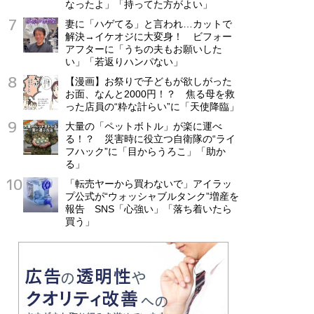
なったよ」「持ってた方がよい」
妻に「ハゲてる」と言われ…カットで
解決→イケオジに大変身！ ビフォー
アフターに「うちの夫もお願いした
い」「若返りハンパない」
【漫画】お祭りで子どもが欲しがった
お面、なんと2000円！？ 焦る母を救
った店員の“粋な計らい”に「天使降臨」
大量の「ペットボトル」が楽に運べ
る！？ 災害時に役立つ自衛隊の“ライ
フハック”に「目からうろこ」「助か
る」
「転売ヤーから買わないで」アイラッ
プ公式が“ウォッシャブルタンク”増産を
報告 SNS「心強い」「落ち着いたら
買う」