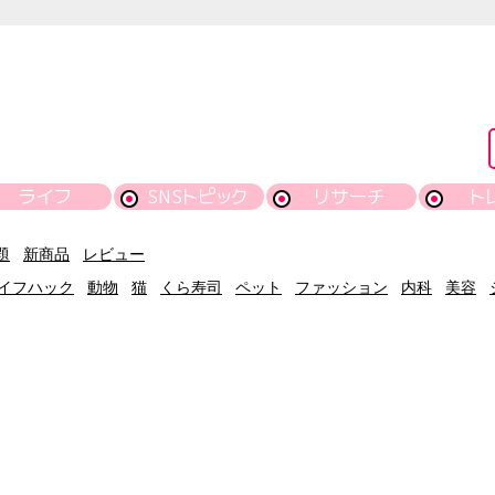
ライフ
SNSトピック
リサーチ
ト
題
新商品
レビュー
イフハック
動物
猫
くら寿司
ペット
ファッション
内科
美容