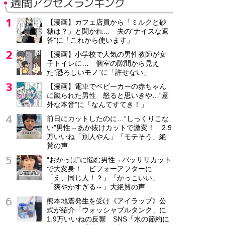
週間アクセスランキング
【漫画】カフェ店員から「ミルクと砂
糖は？」と聞かれ… 夫の“ナイスな返
答”に「これから使います」
【漫画】小学校で人気の男性教師が女
子トイレに… 個室の隙間から見え
た“恐ろしいモノ”に「許せない」
【漫画】電車でベビーカーの赤ちゃん
に蹴られた男性 怒ると思いきや…“意
外な本音”に「なんてすてき！」
前日にカットしたのに…“しっくりこな
い”男性→あか抜けカットで激変！ 2.9
万いいね「別人やん」「モテそう」絶
賛の声
“おかっぱ”に悩む男性→バッサリカット
で大変身！ ビフォーアフターに
「え、同じ人！？」「かっこいい」
「爽やかすぎる～」大絶賛の声
熊本地震発生を受け《アイラップ》公
式が紹介「ウォッシャブルタンク」に
1.9万いいねの反響 SNS「水の節約に