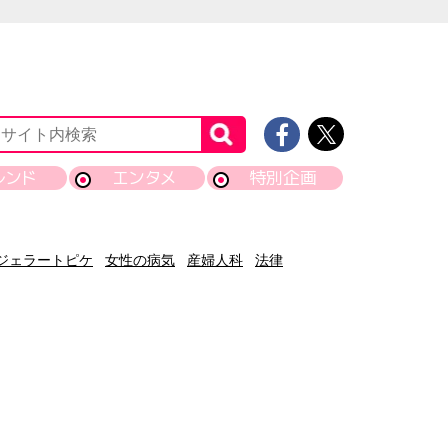
レンド
エンタメ
特別企画
ジェラートピケ
女性の病気
産婦人科
法律