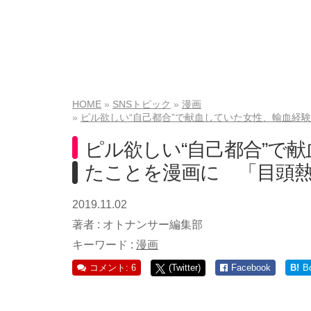
HOME
SNSトピック
漫画
ピル欲しい“自己都合”で献血していた女性、輸血経
ピル欲しい“自己都合”で
たことを漫画に 「目頭
2019.11.02
著者 :
オトナンサー編集部
キーワード :
漫画
コメント: 6
(Twitter)
Facebook
B!
B