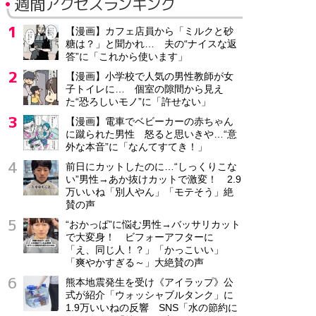
週間アクセスランキング
【漫画】カフェ店員から「ミルクと砂
糖は？」と聞かれ… 夫の“ナイスな返
答”に「これから使います」
【漫画】小学校で人気の男性教師が女
子トイレに… 個室の隙間から見え
た“恐ろしいモノ”に「許せない」
【漫画】電車でベビーカーの赤ちゃん
に蹴られた男性 怒ると思いきや…“意
外な本音”に「なんてすてき！」
前日にカットしたのに…“しっくりこな
い”男性→あか抜けカットで激変！ 2.9
万いいね「別人やん」「モテそう」絶
賛の声
“おかっぱ”に悩む男性→バッサリカット
で大変身！ ビフォーアフターに
「え、同じ人！？」「かっこいい」
「爽やかすぎる～」大絶賛の声
熊本地震発生を受け《アイラップ》公
式が紹介「ウォッシャブルタンク」に
1.9万いいねの反響 SNS「水の節約に