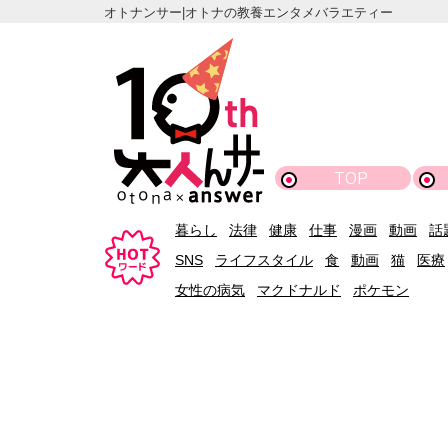
オトナンサー|オトナの教養エンタメバラエティー
TOP
暮らし
法律
健康
仕事
漫画
動画
話
SNS
ライフスタイル
食
動画
猫
医療
女性の病気
マクドナルド
ポケモン