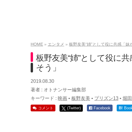
HOME
エンタメ
板野友美“姉”として役に共感「
板野友美“姉”として役に
そう」
2019.08.30
著者 :
オトナンサー編集部
キーワード :
映画
•
板野友美
•
プリズン13
•
堀田
コメント
(Twitter)
Facebook
B!
Boo