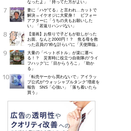
なったよ」「持ってた方がよい」
妻に「ハゲてる」と言われ…カットで
解決→イケオジに大変身！ ビフォー
アフターに「うちの夫もお願いした
い」「若返りハンパない」
【漫画】お祭りで子どもが欲しがった
お面、なんと2000円！？ 焦る母を救
った店員の“粋な計らい”に「天使降臨」
大量の「ペットボトル」が楽に運べ
る！？ 災害時に役立つ自衛隊の“ライ
フハック”に「目からうろこ」「助か
る」
「転売ヤーから買わないで」アイラッ
プ公式が“ウォッシャブルタンク”増産を
報告 SNS「心強い」「落ち着いたら
買う」