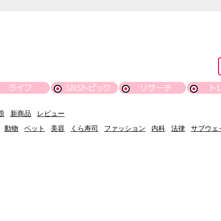
ライフ
SNSトピック
リサーチ
ト
題
新商品
レビュー
動物
ペット
美容
くら寿司
ファッション
内科
法律
サブウェ