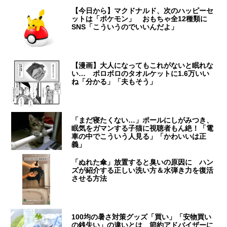
【今日から】マクドナルド、次のハッピーセ
ットは「ポケモン」 おもちゃ全12種類に
SNS「こういうのでいいんだよ」
【漫画】大人になってもこれがないと眠れな
い… ボロボロのタオルケットに1.6万いい
ね「分かる」「夫もそう」
「まだ寝たくない…」ポールにしがみつき、
眠気をガマンする子猫に視聴者もん絶！「電
車の中でこういう人見る」「かわいいは正
義」
「ぬれた傘」放置すると臭いの原因に ハン
ズが紹介する正しい洗い方＆水弾き力を復活
させる方法
100均の暑さ対策グッズ「買い」「安物買い
の銭失い」の違いとは 節約アドバイザーに