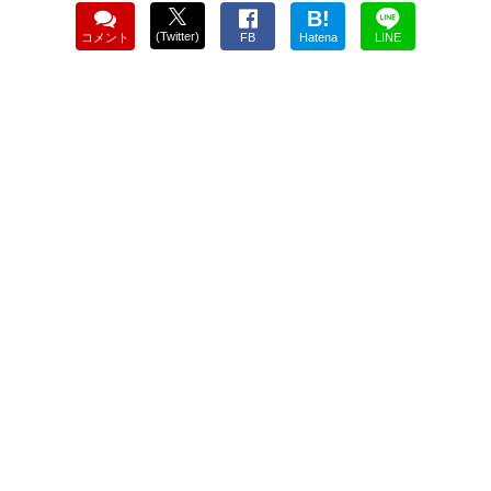
B!
(Twitter)
コメント
FB
Hatena
LINE