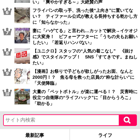
い」「爽やかすぎる～」大絶賛の声
フライパンの取っ手、洗った後“上向き”に置いてな
い？ ティファール公式が教える長持ちする乾かし方
に「知らなかった」
妻に「ハゲてる」と言われ…カットで解決→イケオジ
に大変身！ ビフォーアフターに「うちの夫もお願い
したい」「若返りハンパない」
【ユニクロ】スタッフの“人気の着こなし” 《抜け
感》でスタイルアップ！ SNS「すてきです。まねし
たい」
【漫画】お祭りで子どもが欲しがったお面、なんと
2000円！？ 焦る母を救った店員の“粋な計らい”に
「天使降臨」
大量の「ペットボトル」が楽に運べる！？ 災害時に
役立つ自衛隊の“ライフハック”に「目からうろこ」
「助かる」
最新記事
ライフ