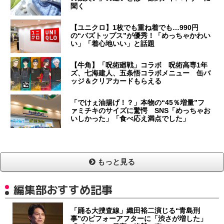
聞く
【ユニクロ】1枚でも重ね着でも…990円
の“バズトップス”が優秀！「めっちゃかわい
い」「着心地いい」と話題
【牛角】「呪術廻戦」コラボ 呪術高専1年
ズ、七海建人、五条悟コラボメニュー 缶バ
ッジ＆クリアカードもらえる
「でけぇ油揚げ！？」本物の“45％増量”フ
ァミチキのサイズに驚愕 SNS「めっちゃお
いしかった」「食べ応え満点でした」
もっと見る
編集部おすすめ記事
「踊る大捜査線」織田裕二演じる“青島刑
事”のビフォーアフターに「渋さが増した」