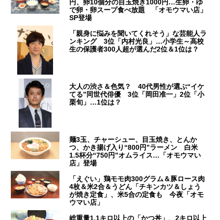
円、卵10個分の目玉焼き1000円…生卵・ゆ
で卵・卵スープ食べ放題 「オモウマい店」
SP登場
「親身に悩みを聞いてくれそう」な芸能人ラ
ンキング 3位「内村光良」…小学生～高校
生の保護者300人超が選んだ2位＆1位は？
大人の渋さ＆色気？ 40代男性が選ぶ“イケ
てる”同世代俳優 3位「岡田准一」2位「小
栗旬」…1位は？
麺3玉、チャーシュー、目玉焼き、とんか
つ、かき揚げ入り“800円”ラーメン 白米
1.5杯分“750円”オムライス…「オモウマい
店」登場
「えぐい」鶏モモ肉300グラム＆豚ロース肉
4枚＆米2合＆うどん「チキンカツ＆しょう
が焼き定食」、米5合の定食も 今夜「オモ
ウマい店」
総重量1.1キロ以上の「かつ丼」、2キロ以上