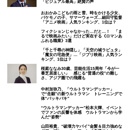
「ビジュアル最高」絶賛の声
おおかみこどもの雨と雪、時をかける少女、
バケモノの子、サマーウォーズ…細田守監督
「アニメ映画」人気ランキング、1位は？
フィクションじゃなかった…だと…！ 「ま
るで映画みたい」だけど実在する《ロマンあ
ふれる職業》3選
「千と千尋の神隠し」「天空の城ラピュタ」
「魔女の宅急便」…「ジブリ映画」人気ラン
キング、1位は？
桜庭ななみ30歳、芸能生活15周年「今が一
番芝居楽しい」 感じる“普通の役”の難し
さ、アジア圏での飛躍も
中村加弥乃、「ウルトラマンデッカー」
で“念願”の新ウルトラマン トレーニングで
体“バッキバキ”
“ウルトラマンデッカー”松本大輝、イベント
でファンの反響を体感 ウルトラマンから学
んだ“姿勢”
山田裕貴、“破壊力ヤバイ”金髪＆目力強めな