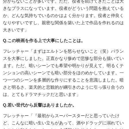
分からないことが多いです。ただ、役者を続けてきたことは大
きなプラスになっています。役者がどういう問題を抱えている
か、どんな気持ちでいるのかはよく分かります。役者と仲良く
なりやすいですし、親密な関係を築いた上で作品を作れるのは
大きいです」
Q.この映画を作る上で大事にしたことは。
フレッチャー「まずはエルトンを怒らせないこと（笑）バラン
スを大事にしました。正直かなり惨めで悲惨な部分も描いてい
ます。ただ、暗いシーンでも希望や明かりが見えて、明るくテ
ンションの高いシーンでも暗い部分をほのめかしています。一
つ一つのシーンを多層的な作りにすることを意識しました。暗
さと明るさ、楽天的と悲観的が綱引きのように引っ張り合うの
は、とてもドラマチックだと思います」
Q.若い世代から反響はありましたか。
フレッチャー「『最初からスーパースターだと思っていたけ
ど、こんなに暗い生い立ちがあって、酒やドラッグに溺れてい