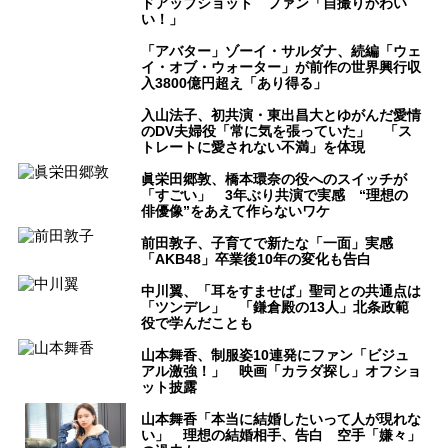
ドアップショット ファン「自撮りかわい
い！」
「アバター」ゾーイ・サルダナ、続編「ウェ
イ・オブ・ウォーター」が前作の世界興行収
入3800億円超え「あり得る」
入山法子、初共演・東出昌大とゆがんだ愛情
のDV夫婦役「常に気を張っていた」 「ス
トレートに愛されない不満」を体現
眞栄田郷敦、橋本環奈の役へのスイッチが
「すごい」 3年ぶり共演で実感 “理想の
俳優像”をあえて作らないワケ
前田敦子、子育てで新たな「一面」実感
「AKB48」卒業後10年の変化も告白
中川翼、「耳をすませば」聖司との共通点は
「ツンデレ」 「鎌倉殿の13人」北条政範
役で学んだことも
山本舞香、制服姿10連発にファン「ビジュ
アル激強！」 映画「カラダ探し」オフショ
ット披露
山本舞香「本当に結婚したいって人が現れな
い」 理想の結婚相手、告白 空手「嫌々」