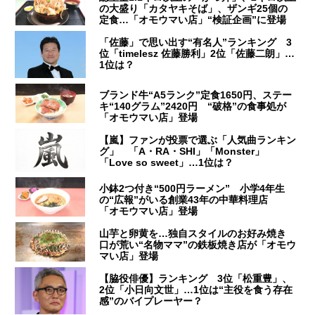
の大盛り「カタヤキそば」、ザンギ25個の
定食…「オモウマい店」“検証企画”に登場
「佐藤」で思い出す“有名人”ランキング 3
位「timelesz 佐藤勝利」2位「佐藤二朗」…
1位は？
ブランド牛“A5ランク”定食1650円、ステー
キ“140グラム”2420円 “破格”の食事処が
「オモウマい店」登場
【嵐】ファンが投票で選ぶ「人気曲ランキン
グ」 「A・RA・SHI」「Monster」
「Love so sweet」…1位は？
小鉢2つ付き“500円ラーメン” 小学4年生
の“広報”がいる創業43年の中華料理店
「オモウマい店」登場
山芋と卵黄を…独自スタイルのお好み焼き
口が荒い“名物ママ”の鉄板焼き店が「オモウ
マい店」登場
【脇役俳優】ランキング 3位「松重豊」、
2位「小日向文世」…1位は“主役を食う存在
感”のバイプレーヤー？