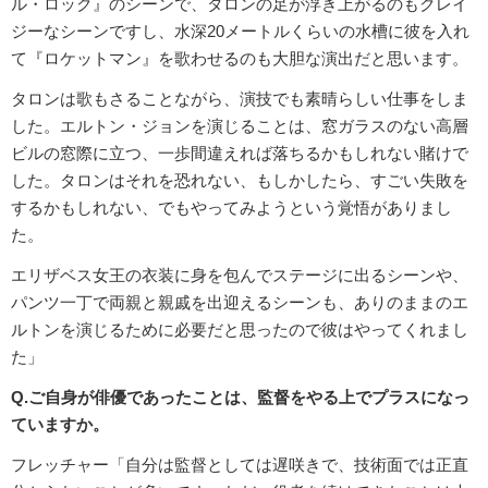
ル・ロック』のシーンで、タロンの足が浮き上がるのもクレイ
ジーなシーンですし、水深20メートルくらいの水槽に彼を入れ
て『ロケットマン』を歌わせるのも大胆な演出だと思います。
タロンは歌もさることながら、演技でも素晴らしい仕事をしま
した。エルトン・ジョンを演じることは、窓ガラスのない高層
ビルの窓際に立つ、一歩間違えれば落ちるかもしれない賭けで
した。タロンはそれを恐れない、もしかしたら、すごい失敗を
するかもしれない、でもやってみようという覚悟がありまし
た。
エリザベス女王の衣装に身を包んでステージに出るシーンや、
パンツ一丁で両親と親戚を出迎えるシーンも、ありのままのエ
ルトンを演じるために必要だと思ったので彼はやってくれまし
た」
Q.ご自身が俳優であったことは、監督をやる上でプラスになっ
ていますか。
フレッチャー「自分は監督としては遅咲きで、技術面では正直