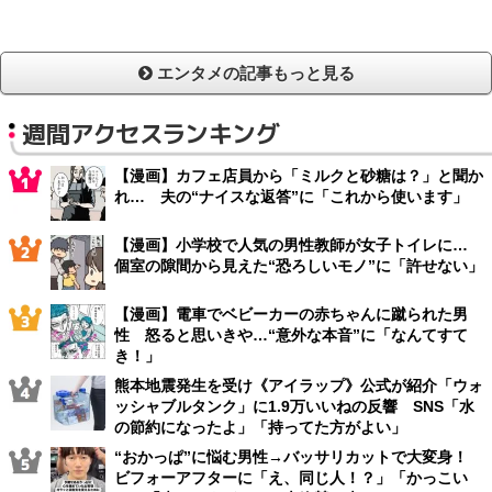
エンタメの記事もっと見る
週間アクセスランキング
【漫画】カフェ店員から「ミルクと砂糖は？」と聞か
れ… 夫の“ナイスな返答”に「これから使います」
【漫画】小学校で人気の男性教師が女子トイレに…
個室の隙間から見えた“恐ろしいモノ”に「許せない」
【漫画】電車でベビーカーの赤ちゃんに蹴られた男
性 怒ると思いきや…“意外な本音”に「なんてすて
き！」
熊本地震発生を受け《アイラップ》公式が紹介「ウォ
ッシャブルタンク」に1.9万いいねの反響 SNS「水
の節約になったよ」「持ってた方がよい」
“おかっぱ”に悩む男性→バッサリカットで大変身！
ビフォーアフターに「え、同じ人！？」「かっこい