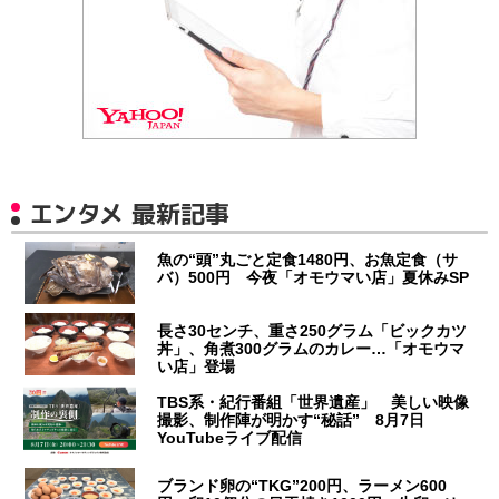
エンタメ 最新記事
魚の“頭”丸ごと定食1480円、お魚定食（サ
バ）500円 今夜「オモウマい店」夏休みSP
長さ30センチ、重さ250グラム「ビックカツ
丼」、角煮300グラムのカレー…「オモウマ
い店」登場
TBS系・紀行番組「世界遺産」 美しい映像
撮影、制作陣が明かす“秘話” 8月7日
YouTubeライブ配信
ブランド卵の“TKG”200円、ラーメン600