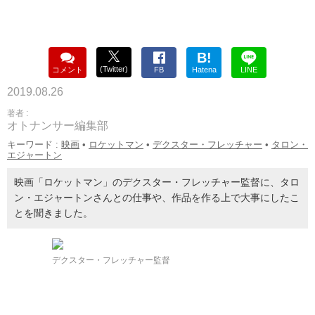
B!
(Twitter)
コメント
FB
Hatena
LINE
2019.08.26
著者 :
オトナンサー編集部
キーワード :
映画
•
ロケットマン
•
デクスター・フレッチャー
•
タロン・
エジャートン
映画「ロケットマン」のデクスター・フレッチャー監督に、タロ
ン・エジャートンさんとの仕事や、作品を作る上で大事にしたこ
とを聞きました。
デクスター・フレッチャー監督