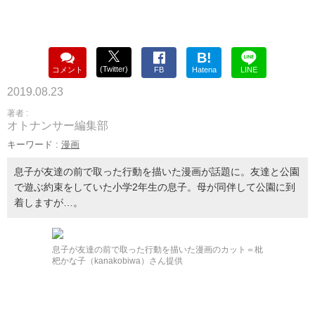
B!
(Twitter)
コメント
FB
Hatena
LINE
2019.08.23
著者 :
オトナンサー編集部
キーワード :
漫画
息子が友達の前で取った行動を描いた漫画が話題に。友達と公園
で遊ぶ約束をしていた小学2年生の息子。母が同伴して公園に到
着しますが…。
息子が友達の前で取った行動を描いた漫画のカット＝枇
杷かな子（kanakobiwa）さん提供