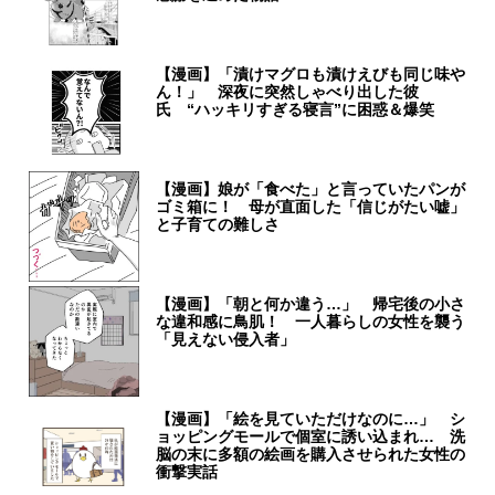
【漫画】「漬けマグロも漬けえびも同じ味や
ん！」 深夜に突然しゃべり出した彼
氏 “ハッキリすぎる寝言”に困惑＆爆笑
【漫画】娘が「食べた」と言っていたパンが
ゴミ箱に！ 母が直面した「信じがたい嘘」
と子育ての難しさ
【漫画】「朝と何か違う…」 帰宅後の小さ
な違和感に鳥肌！ 一人暮らしの女性を襲う
「見えない侵入者」
【漫画】「絵を見ていただけなのに…」 シ
ョッピングモールで個室に誘い込まれ… 洗
脳の末に多額の絵画を購入させられた女性の
衝撃実話