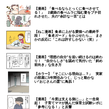
【漫画】「食べるならとっくに食べさせて
る！」 2歳娘の食べムラに悩む妻をブチ切
れさせた、夫の“余計な一言”とは
【ねこ漫画】食卓に上がる愛猫への最終手
段！ 「食卓ガード」をかぶせたら… まさ
かの反応に「これは許すしかない（笑）」
【漫画】“理想の自分”を追い続けるのは終わ
り！ “自分らしさ”を認めて気付いた「斜め
前向き」な生き方
【ホラー】「そこにいる理由は…？」 実家
の部屋に5年間住みつく、じっと動かな
い“おじさんの霊”に鳥肌！
【漫画】「今度は支える側に…」と一念発
起！ 子育てママが挑んだ保育士試験レポに
「参考になる！」と反響