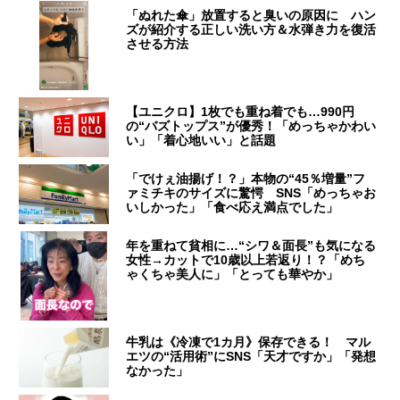
「ぬれた傘」放置すると臭いの原因に ハン
ズが紹介する正しい洗い方＆水弾き力を復活
させる方法
【ユニクロ】1枚でも重ね着でも…990円
の“バズトップス”が優秀！「めっちゃかわい
い」「着心地いい」と話題
「でけぇ油揚げ！？」本物の“45％増量”フ
ァミチキのサイズに驚愕 SNS「めっちゃお
いしかった」「食べ応え満点でした」
年を重ねて貧相に…“シワ＆面長”も気になる
女性→カットで10歳以上若返り！？「めち
ゃくちゃ美人に」「とっても華やか」
牛乳は《冷凍で1カ月》保存できる！ マル
エツの“活用術”にSNS「天才ですか」「発想
なかった」