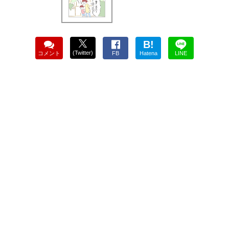
B!
(Twitter)
コメント
FB
Hatena
LINE