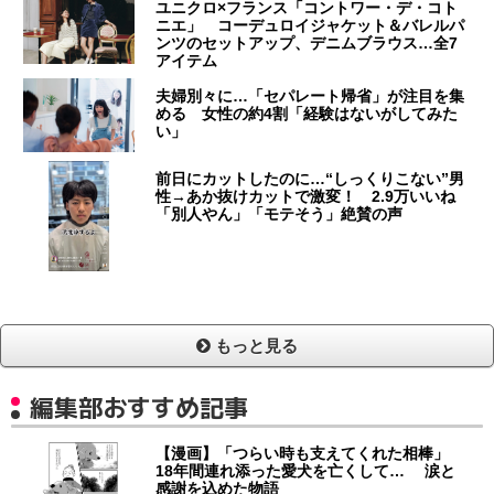
ユニクロ×フランス「コントワー・デ・コト
ニエ」 コーデュロイジャケット＆バレルパ
ンツのセットアップ、デニムブラウス…全7
アイテム
夫婦別々に…「セパレート帰省」が注目を集
める 女性の約4割「経験はないがしてみた
い」
前日にカットしたのに…“しっくりこない”男
性→あか抜けカットで激変！ 2.9万いいね
「別人やん」「モテそう」絶賛の声
もっと見る
編集部おすすめ記事
【漫画】「つらい時も支えてくれた相棒」
18年間連れ添った愛犬を亡くして… 涙と
感謝を込めた物語