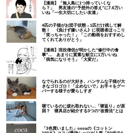
【漫画】「無人島に1つ持っていくな
ら？」 男友達の“予想外の答え”に7.6万い
いね「一生大切にしたい友達」
4匹の子猫がお団子状態→1匹だけ残して解
散！ 《負けず嫌いさん》に視聴者ほっこり
「笑っちゃった！」「この動画をおすすめし
てくれてありがとう」
【漫画】現役僧侶が明かした“修行中の食
事”… あまりに質素な献立に1万いいね
「病気になりそう」「大変だ」
なでられるのが大好き、ハンサムな子猫が大
きなゴロゴロ！「止めないで」お手々をグー
パーする様子が愛らしすぎ
寝ているのに疲れ取れない…「寝返り」が原
因？ 寝具店が紹介する3つの“改善法”とは
「3色買いました」cocaの《コットン