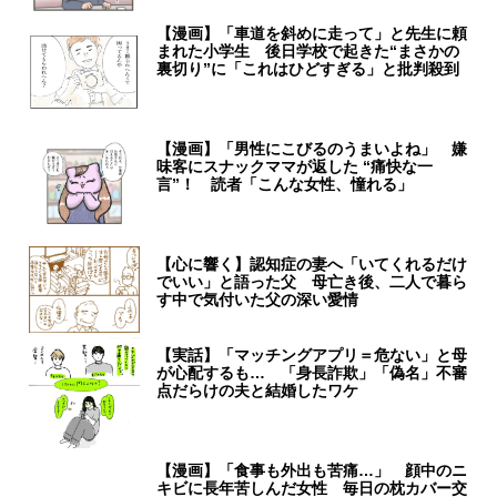
【漫画】「車道を斜めに走って」と先生に頼
まれた小学生 後日学校で起きた“まさかの
裏切り”に「これはひどすぎる」と批判殺到
【漫画】「男性にこびるのうまいよね」 嫌
味客にスナックママが返した “痛快な一
言”！ 読者「こんな女性、憧れる」
【心に響く】認知症の妻へ「いてくれるだけ
でいい」と語った父 母亡き後、二人で暮ら
す中で気付いた父の深い愛情
【実話】「マッチングアプリ＝危ない」と母
が心配するも… 「身長詐欺」「偽名」不審
点だらけの夫と結婚したワケ
【漫画】「食事も外出も苦痛…」 顔中のニ
キビに長年苦しんだ女性 毎日の枕カバー交