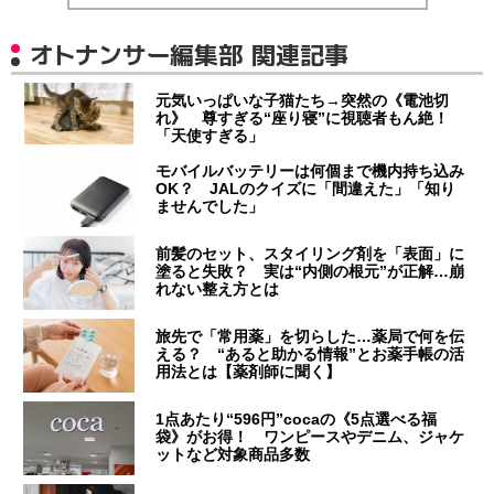
オトナンサー編集部 関連記事
元気いっぱいな子猫たち→突然の《電池切
れ》 尊すぎる“座り寝”に視聴者もん絶！
「天使すぎる」
モバイルバッテリーは何個まで機内持ち込み
OK？ JALのクイズに「間違えた」「知り
ませんでした」
前髪のセット、スタイリング剤を「表面」に
塗ると失敗？ 実は“内側の根元”が正解…崩
れない整え方とは
旅先で「常用薬」を切らした…薬局で何を伝
える？ “あると助かる情報”とお薬手帳の活
用法とは【薬剤師に聞く】
1点あたり“596円”cocaの《5点選べる福
袋》がお得！ ワンピースやデニム、ジャケ
ットなど対象商品多数