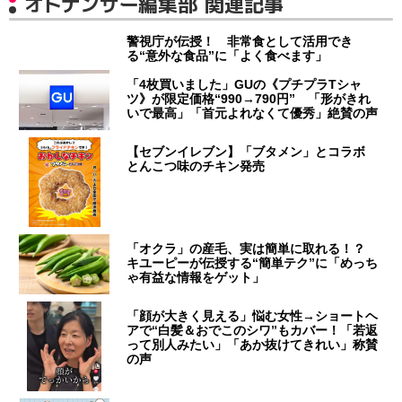
オトナンサー編集部 関連記事
警視庁が伝授！ 非常食として活用でき
る“意外な食品”に「よく食べます」
「4枚買いました」GUの《プチプラTシャ
ツ》が限定価格“990→790円” 「形がきれ
いで最高」「首元よれなくて優秀」絶賛の声
【セブンイレブン】「ブタメン」とコラボ
とんこつ味のチキン発売
「オクラ」の産毛、実は簡単に取れる！？
キユーピーが伝授する“簡単テク”に「めっち
ゃ有益な情報をゲット」
「顔が大きく見える」悩む女性→ショートヘ
アで“白髪＆おでこのシワ”もカバー！「若返
って別人みたい」「あか抜けてきれい」称賛
の声