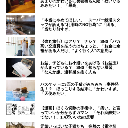
あまりのかわいさに視聴者もん絶「ぬいぐる
みみたい！」「最高」
「本当にやめてほしい」 スーパー銭湯スタ
ッフが訴える“利用時のNG行為”に「困る」
「当たり前すぎ」
《弾丸旅行》はアリ？ ナシ？ SNS「バカ
高い交通費を払うのはちょっと」「お金に余
裕がある人だけ」“よく行く人”の意見は
お盆、子どもにお小遣いをあげる《お盆玉》
が広まっている？ SNS「知らない風習」
「なんか嫌」違和感を抱く人も
バスケットに3匹の子猫がみちみち→事件発
生！？ ほっこりする結末に「かわいすぎ」
「天使みたい」
【漫画】ほくろ切除の手術中、「痛い」と言
っていいか分からずガマン 「それ麻酔効い
てない！」1.4万いいねの反響
元気いっぱいな子猫たち→突然の《電池切