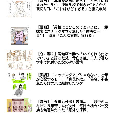
【漫画】「車道を斜めに走って」と先生に頼
まれた小学生 後日学校で起きた“まさかの
裏切り”に「これはひどすぎる」と批判殺到
【漫画】「男性にこびるのうまいよね」 嫌
味客にスナックママが返した “痛快な一
言”！ 読者「こんな女性、憧れる」
【心に響く】認知症の妻へ「いてくれるだけ
でいい」と語った父 母亡き後、二人で暮ら
す中で気付いた父の深い愛情
【実話】「マッチングアプリ＝危ない」と母
が心配するも… 「身長詐欺」「偽名」不審
点だらけの夫と結婚したワケ
【漫画】「食事も外出も苦痛…」 顔中のニ
キビに長年苦しんだ女性 毎日の枕カバー交
換も無意味だった「意外な原因」