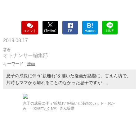
B!
(Twitter)
コメント
FB
Hatena
LINE
2019.08.17
著者 :
オトナンサー編集部
キーワード :
漫画
息子の成長に伴う“親離れ”を描いた漫画が話題に。甘えん坊で、
片時もママから離れることのなかった息子ですが…。
息子の成長に伴う“親離れ”を描いた漫画のカット＝おか
みー（okamy_diary）さん提供