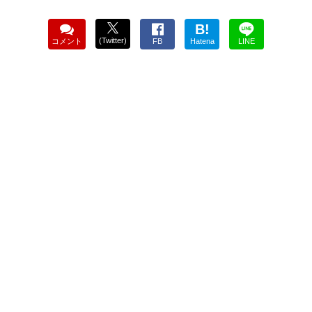
B!
(Twitter)
コメント
FB
Hatena
LINE