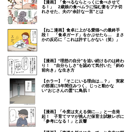
【漫画】「食べるならとっくに食べさせて
る！」 2歳娘の食べムラに悩む妻をブチ切
れさせた、夫の“余計な一言”とは
【ねこ漫画】食卓に上がる愛猫への最終手
段！ 「食卓ガード」をかぶせたら… まさ
かの反応に「これは許すしかない（笑）」
【漫画】“理想の自分”を追い続けるのは終わ
り！ “自分らしさ”を認めて気付いた「斜め
前向き」な生き方
【ホラー】「そこにいる理由は…？」 実家
の部屋に5年間住みつく、じっと動かな
い“おじさんの霊”に鳥肌！
【漫画】「今度は支える側に…」と一念発
起！ 子育てママが挑んだ保育士試験レポに
「参考になる！」と反響