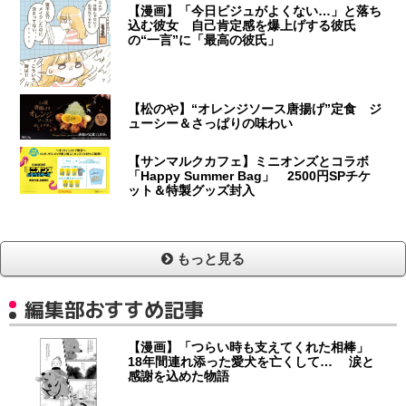
【漫画】「今日ビジュがよくない…」と落ち
込む彼女 自己肯定感を爆上げする彼氏
の“一言”に「最高の彼氏」
【松のや】“オレンジソース唐揚げ”定食 ジ
ューシー＆さっぱりの味わい
【サンマルクカフェ】ミニオンズとコラボ
「Happy Summer Bag」 2500円SPチケ
ット＆特製グッズ封入
もっと見る
編集部おすすめ記事
【漫画】「つらい時も支えてくれた相棒」
18年間連れ添った愛犬を亡くして… 涙と
感謝を込めた物語