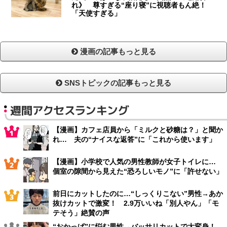
れ》 尊すぎる“座り寝”に視聴者もん絶！
「天使すぎる」
漫画の記事もっと見る
SNSトピックの記事もっと見る
週間アクセスランキング
【漫画】カフェ店員から「ミルクと砂糖は？」と聞か
れ… 夫の“ナイスな返答”に「これから使います」
【漫画】小学校で人気の男性教師が女子トイレに…
個室の隙間から見えた“恐ろしいモノ”に「許せない」
前日にカットしたのに…“しっくりこない”男性→あか
抜けカットで激変！ 2.9万いいね「別人やん」「モ
テそう」絶賛の声
“おかっぱ”に悩む男性→バッサリカットで大変身！