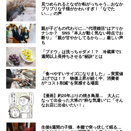
見つめられるとなぜか転がっちゃう…おなか
プリプリな子猫がかわいすぎ！「なでた
い…」の声
親が子どもの代わりに…“代理婚活”はアリか
ナシか？ SNS「本人が動く気ない時点でお
断り」「親が甘やかしてるから…」厳しい声
も
「ブドウ」は洗っちゃダメ！？ 冷蔵庫で1
週間以上長持ちさせる“秘訣”とは
「食べやすいサイズになりました」→実質値
上げでは！？ 物価上昇が続く中、消費者
が“コスト削減”を実感する場面
【漫画】約20年ぶりの焼き鳥屋… 大人に
なって出会った大将の“粋な気遣い”に「そん
なお店に出会いたい！」
生後6週間の子猫、本棚で突っ伏して眠る…