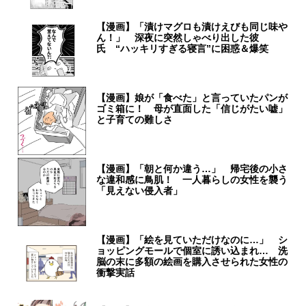
【漫画】「漬けマグロも漬けえびも同じ味や
ん！」 深夜に突然しゃべり出した彼
氏 “ハッキリすぎる寝言”に困惑＆爆笑
【漫画】娘が「食べた」と言っていたパンが
ゴミ箱に！ 母が直面した「信じがたい嘘」
と子育ての難しさ
【漫画】「朝と何か違う…」 帰宅後の小さ
な違和感に鳥肌！ 一人暮らしの女性を襲う
「見えない侵入者」
【漫画】「絵を見ていただけなのに…」 シ
ョッピングモールで個室に誘い込まれ… 洗
脳の末に多額の絵画を購入させられた女性の
衝撃実話