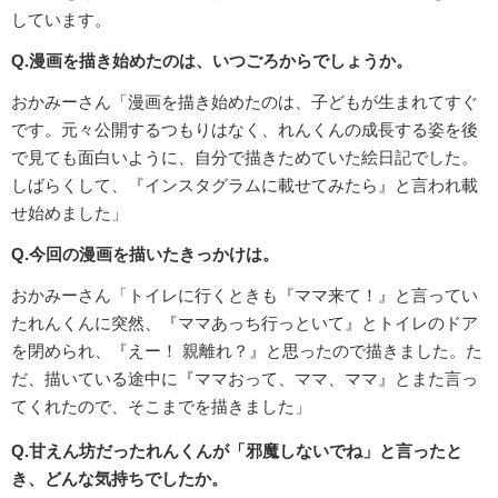
しています。
Q.漫画を描き始めたのは、いつごろからでしょうか。
おかみーさん「漫画を描き始めたのは、子どもが生まれてすぐ
です。元々公開するつもりはなく、れんくんの成長する姿を後
で見ても面白いように、自分で描きためていた絵日記でした。
しばらくして、『インスタグラムに載せてみたら』と言われ載
せ始めました」
Q.今回の漫画を描いたきっかけは。
おかみーさん「トイレに行くときも『ママ来て！』と言ってい
たれんくんに突然、『ママあっち行っといて』とトイレのドア
を閉められ、『えー！ 親離れ？』と思ったので描きました。た
だ、描いている途中に『ママおって、ママ、ママ』とまた言っ
てくれたので、そこまでを描きました」
Q.甘えん坊だったれんくんが「邪魔しないでね」と言ったと
き、どんな気持ちでしたか。