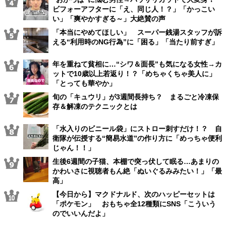
ビフォーアフターに「え、同じ人！？」「かっこい
い」「爽やかすぎる～」大絶賛の声
「本当にやめてほしい」 スーパー銭湯スタッフが訴
える“利用時のNG行為”に「困る」「当たり前すぎ」
年を重ねて貧相に…“シワ＆面長”も気になる女性→カ
ットで10歳以上若返り！？「めちゃくちゃ美人に」
「とっても華やか」
旬の「キュウリ」が3週間長持ち？ まるごと冷凍保
存＆解凍のテクニックとは
「水入りのビニール袋」にストロー刺すだけ！？ 自
衛隊が伝授する“簡易水道”の作り方に「めっちゃ便利
じゃん！！」
生後6週間の子猫、本棚で突っ伏して眠る…あまりの
かわいさに視聴者もん絶「ぬいぐるみみたい！」「最
高」
【今日から】マクドナルド、次のハッピーセットは
「ポケモン」 おもちゃ全12種類にSNS「こういう
のでいいんだよ」