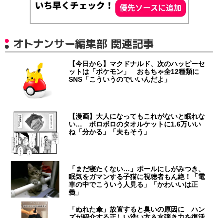
オトナンサー編集部 関連記事
【今日から】マクドナルド、次のハッピーセ
ットは「ポケモン」 おもちゃ全12種類に
SNS「こういうのでいいんだよ」
【漫画】大人になってもこれがないと眠れな
い… ボロボロのタオルケットに1.6万いい
ね「分かる」「夫もそう」
「まだ寝たくない…」ポールにしがみつき、
眠気をガマンする子猫に視聴者もん絶！「電
車の中でこういう人見る」「かわいいは正
義」
「ぬれた傘」放置すると臭いの原因に ハン
ズが紹介する正しい洗い方＆水弾き力を復活