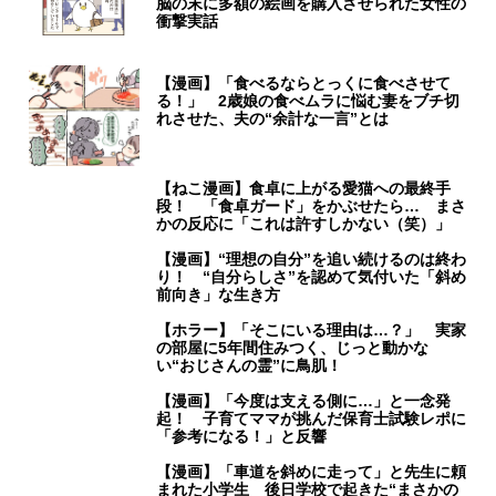
脳の末に多額の絵画を購入させられた女性の
衝撃実話
【漫画】「食べるならとっくに食べさせて
る！」 2歳娘の食べムラに悩む妻をブチ切
れさせた、夫の“余計な一言”とは
【ねこ漫画】食卓に上がる愛猫への最終手
段！ 「食卓ガード」をかぶせたら… まさ
かの反応に「これは許すしかない（笑）」
【漫画】“理想の自分”を追い続けるのは終わ
り！ “自分らしさ”を認めて気付いた「斜め
前向き」な生き方
【ホラー】「そこにいる理由は…？」 実家
の部屋に5年間住みつく、じっと動かな
い“おじさんの霊”に鳥肌！
【漫画】「今度は支える側に…」と一念発
起！ 子育てママが挑んだ保育士試験レポに
「参考になる！」と反響
【漫画】「車道を斜めに走って」と先生に頼
まれた小学生 後日学校で起きた“まさかの