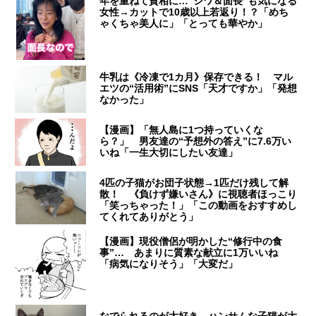
年を重ねて貧相に…“シワ＆面長”も気になる
女性→カットで10歳以上若返り！？「めち
ゃくちゃ美人に」「とっても華やか」
牛乳は《冷凍で1カ月》保存できる！ マル
エツの“活用術”にSNS「天才ですか」「発想
なかった」
【漫画】「無人島に1つ持っていくな
ら？」 男友達の“予想外の答え”に7.6万い
いね「一生大切にしたい友達」
4匹の子猫がお団子状態→1匹だけ残して解
散！ 《負けず嫌いさん》に視聴者ほっこり
「笑っちゃった！」「この動画をおすすめし
てくれてありがとう」
【漫画】現役僧侶が明かした“修行中の食
事”… あまりに質素な献立に1万いいね
「病気になりそう」「大変だ」