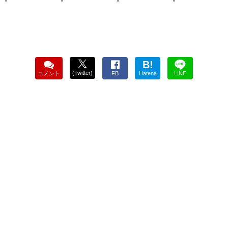
B!
(Twitter)
コメント
FB
Hatena
LINE