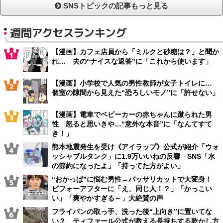
SNSトピックの記事もっと見る
週間アクセスランキング
【漫画】カフェ店員から「ミルクと砂糖は？」と聞か
れ… 夫の“ナイスな返答”に「これから使います」
【漫画】小学校で人気の男性教師が女子トイレに…
個室の隙間から見えた“恐ろしいモノ”に「許せない」
【漫画】電車でベビーカーの赤ちゃんに蹴られた男
性 怒ると思いきや…“意外な本音”に「なんてすて
き！」
熊本地震発生を受け《アイラップ》公式が紹介「ウォ
ッシャブルタンク」に1.9万いいねの反響 SNS「水
の節約になったよ」「持ってた方がよい」
“おかっぱ”に悩む男性→バッサリカットで大変身！
ビフォーアフターに「え、同じ人！？」「かっこい
い」「爽やかすぎる～」大絶賛の声
フライパンの取っ手、洗った後“上向き”に置いてな
い？ ティファール公式が教える長持ちする乾かし方