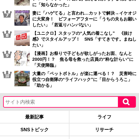
に「知らなかった」
妻に「ハゲてる」と言われ…カットで解決→イケオジ
に大変身！ ビフォーアフターに「うちの夫もお願い
したい」「若返りハンパない」
【ユニクロ】スタッフの“人気の着こなし” 《抜け
感》でスタイルアップ！ SNS「すてきです。まねし
たい」
【漫画】お祭りで子どもが欲しがったお面、なんと
2000円！？ 焦る母を救った店員の“粋な計らい”に
「天使降臨」
大量の「ペットボトル」が楽に運べる！？ 災害時に
役立つ自衛隊の“ライフハック”に「目からうろこ」
「助かる」
最新記事
ライフ
SNSトピック
リサーチ