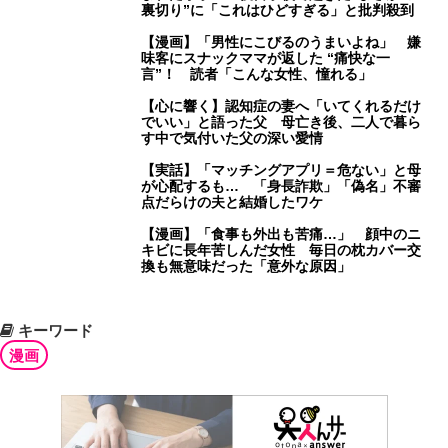
裏切り”に「これはひどすぎる」と批判殺到
【漫画】「男性にこびるのうまいよね」 嫌
味客にスナックママが返した “痛快な一
言”！ 読者「こんな女性、憧れる」
【心に響く】認知症の妻へ「いてくれるだけ
でいい」と語った父 母亡き後、二人で暮ら
す中で気付いた父の深い愛情
【実話】「マッチングアプリ＝危ない」と母
が心配するも… 「身長詐欺」「偽名」不審
点だらけの夫と結婚したワケ
【漫画】「食事も外出も苦痛…」 顔中のニ
キビに長年苦しんだ女性 毎日の枕カバー交
換も無意味だった「意外な原因」
キーワード
漫画