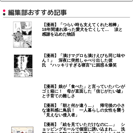
編集部おすすめ記事
【漫画】「つらい時も支えてくれた相棒」
18年間連れ添った愛犬を亡くして… 涙と
感謝を込めた物語
【漫画】「漬けマグロも漬けえびも同じ味や
ん！」 深夜に突然しゃべり出した彼
氏 “ハッキリすぎる寝言”に困惑＆爆笑
【漫画】娘が「食べた」と言っていたパンが
ゴミ箱に！ 母が直面した「信じがたい嘘」
と子育ての難しさ
【漫画】「朝と何か違う…」 帰宅後の小さ
な違和感に鳥肌！ 一人暮らしの女性を襲う
「見えない侵入者」
【漫画】「絵を見ていただけなのに…」 シ
ョッピングモールで個室に誘い込まれ… 洗