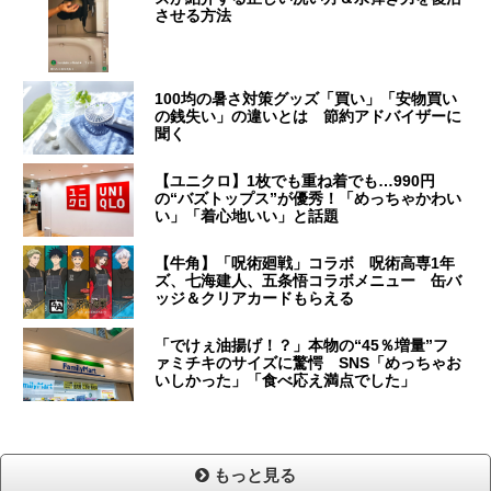
させる方法
100均の暑さ対策グッズ「買い」「安物買い
の銭失い」の違いとは 節約アドバイザーに
聞く
【ユニクロ】1枚でも重ね着でも…990円
の“バズトップス”が優秀！「めっちゃかわい
い」「着心地いい」と話題
【牛角】「呪術廻戦」コラボ 呪術高専1年
ズ、七海建人、五条悟コラボメニュー 缶バ
ッジ＆クリアカードもらえる
「でけぇ油揚げ！？」本物の“45％増量”フ
ァミチキのサイズに驚愕 SNS「めっちゃお
いしかった」「食べ応え満点でした」
もっと見る