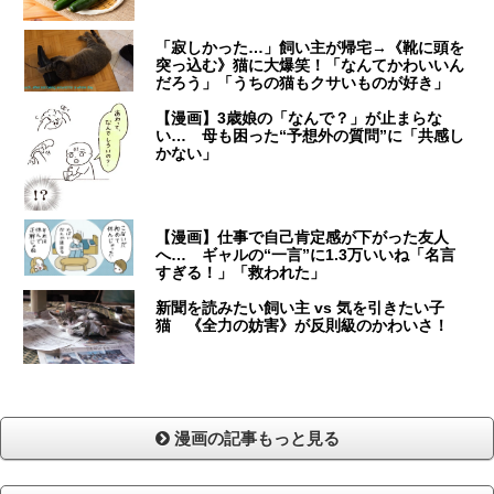
「寂しかった…」飼い主が帰宅→《靴に頭を
突っ込む》猫に大爆笑！「なんてかわいいん
だろう」「うちの猫もクサいものが好き」
【漫画】3歳娘の「なんで？」が止まらな
い… 母も困った“予想外の質問”に「共感し
かない」
【漫画】仕事で自己肯定感が下がった友人
へ… ギャルの“一言”に1.3万いいね「名言
すぎる！」「救われた」
新聞を読みたい飼い主 vs 気を引きたい子
猫 《全力の妨害》が反則級のかわいさ！
漫画の記事もっと見る