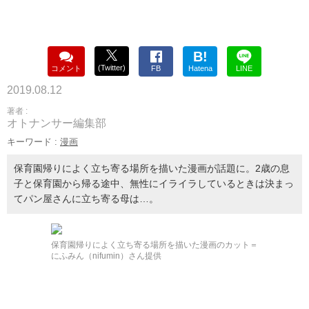
B!
(Twitter)
コメント
FB
Hatena
LINE
2019.08.12
著者 :
オトナンサー編集部
キーワード :
漫画
保育園帰りによく立ち寄る場所を描いた漫画が話題に。2歳の息
子と保育園から帰る途中、無性にイライラしているときは決まっ
てパン屋さんに立ち寄る母は…。
保育園帰りによく立ち寄る場所を描いた漫画のカット＝
にふみん（nifumin）さん提供