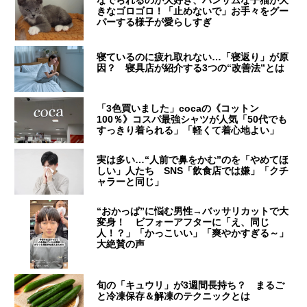
なでられるのが大好き、ハンサムな子猫が大
きなゴロゴロ！「止めないで」お手々をグー
パーする様子が愛らしすぎ
寝ているのに疲れ取れない…「寝返り」が原
因？ 寝具店が紹介する3つの“改善法”とは
「3色買いました」cocaの《コットン
100％》コスパ最強シャツが人気「50代でも
すっきり着られる」「軽くて着心地よい」
実は多い…“人前で鼻をかむ”のを「やめてほ
しい」人たち SNS「飲食店では嫌」「クチ
ャラーと同じ」
“おかっぱ”に悩む男性→バッサリカットで大
変身！ ビフォーアフターに「え、同じ
人！？」「かっこいい」「爽やかすぎる～」
大絶賛の声
旬の「キュウリ」が3週間長持ち？ まるご
と冷凍保存＆解凍のテクニックとは