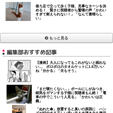
後ろ足で立って歩く子猫、見事なターンを決
める！ 賢さに視聴者から驚嘆の声「かわい
すぎて耐えられない！」「なんて素晴らし
い」
もっと見る
編集部おすすめ記事
【漫画】大人になってもこれがないと眠れな
い… ボロボロのタオルケットに1.6万いい
ね「分かる」「夫もそう」
「まだ寝たくない…」ポールにしがみつき、
眠気をガマンする子猫に視聴者もん絶！「電
車の中でこういう人見る」「かわいいは正
義」
「ぬれた傘」放置すると臭いの原因に ハン
ズが紹介する正しい洗い方＆水弾き力を復活