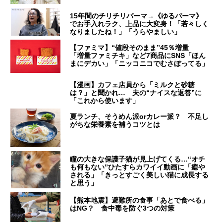
15年間のチリチリパーマ→《ゆるパーマ》
でお手入れラク、上品に大変身！「若々しく
なりましたね！」「うらやましい」
【ファミマ】“値段そのまま”45％増量
「増量ファミチキ」など7商品にSNS「ほん
まにデカい」「ニッコニコでむさぼってる」
【漫画】カフェ店員から「ミルクと砂糖
は？」と聞かれ… 夫の“ナイスな返答”に
「これから使います」
夏ランチ、そうめん派orカレー派？ 不足し
がちな栄養素を補うコツとは
瞳の大きな保護子猫が見上げてくる…“オチ
も何もない”ひたすらカワイイ動画に「癒や
される」「きっとすごく美しい猫に成長する
と思う」
【熊本地震】避難所の食事「あとで食べる」
はNG？ 食中毒を防ぐ3つの対策