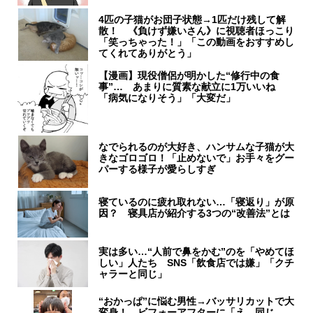
4匹の子猫がお団子状態→1匹だけ残して解
散！ 《負けず嫌いさん》に視聴者ほっこり
「笑っちゃった！」「この動画をおすすめし
てくれてありがとう」
【漫画】現役僧侶が明かした“修行中の食
事”… あまりに質素な献立に1万いいね
「病気になりそう」「大変だ」
なでられるのが大好き、ハンサムな子猫が大
きなゴロゴロ！「止めないで」お手々をグー
パーする様子が愛らしすぎ
寝ているのに疲れ取れない…「寝返り」が原
因？ 寝具店が紹介する3つの“改善法”とは
実は多い…“人前で鼻をかむ”のを「やめてほ
しい」人たち SNS「飲食店では嫌」「クチ
ャラーと同じ」
“おかっぱ”に悩む男性→バッサリカットで大
変身！ ビフォーアフターに「え、同じ