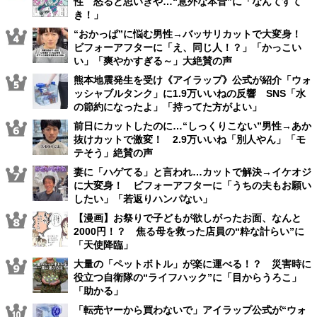
性 怒ると思いきや…“意外な本音”に「なんてすて
き！」
“おかっぱ”に悩む男性→バッサリカットで大変身！
ビフォーアフターに「え、同じ人！？」「かっこい
い」「爽やかすぎる～」大絶賛の声
熊本地震発生を受け《アイラップ》公式が紹介「ウォ
ッシャブルタンク」に1.9万いいねの反響 SNS「水
の節約になったよ」「持ってた方がよい」
前日にカットしたのに…“しっくりこない”男性→あか
抜けカットで激変！ 2.9万いいね「別人やん」「モ
テそう」絶賛の声
妻に「ハゲてる」と言われ…カットで解決→イケオジ
に大変身！ ビフォーアフターに「うちの夫もお願い
したい」「若返りハンパない」
【漫画】お祭りで子どもが欲しがったお面、なんと
2000円！？ 焦る母を救った店員の“粋な計らい”に
「天使降臨」
大量の「ペットボトル」が楽に運べる！？ 災害時に
役立つ自衛隊の“ライフハック”に「目からうろこ」
「助かる」
「転売ヤーから買わないで」アイラップ公式が“ウォ