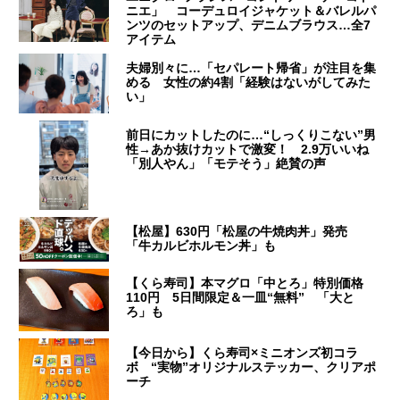
ニエ」 コーデュロイジャケット＆バレルパ
ンツのセットアップ、デニムブラウス…全7
アイテム
夫婦別々に…「セパレート帰省」が注目を集
める 女性の約4割「経験はないがしてみた
い」
前日にカットしたのに…“しっくりこない”男
性→あか抜けカットで激変！ 2.9万いいね
「別人やん」「モテそう」絶賛の声
【松屋】630円「松屋の牛焼肉丼」発売
「牛カルビホルモン丼」も
【くら寿司】本マグロ「中とろ」特別価格
110円 5日間限定＆一皿“無料” 「大と
ろ」も
【今日から】くら寿司×ミニオンズ初コラ
ボ “実物”オリジナルステッカー、クリアポ
ーチ