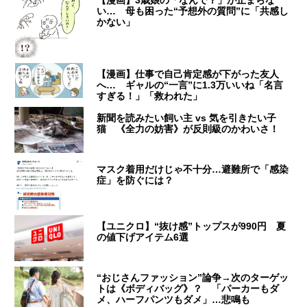
い… 母も困った“予想外の質問”に「共感し
かない」
【漫画】仕事で自己肯定感が下がった友人
へ… ギャルの“一言”に1.3万いいね「名言
すぎる！」「救われた」
新聞を読みたい飼い主 vs 気を引きたい子
猫 《全力の妨害》が反則級のかわいさ！
マスク着用だけじゃ不十分…避難所で「感染
症」を防ぐには？
【ユニクロ】“抜け感”トップスが990円 夏
の値下げアイテム6選
“おじさんファッション”論争→次のターゲッ
トは《ボディバッグ》？ 「パーカーもダ
メ、ハーフパンツもダメ」…悲鳴も