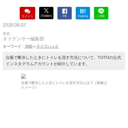
B!
(Twitter)
コメント
FB
Hatena
LINE
2026.06.02
著者 :
オトナンサー編集部
キーワード :
SNS
•
ライフハック
台風で断水したときにトイレを流す方法について、TOTOの公式
インスタグラムアカウントが紹介しています。
台風で断水したときにトイレを流す方法とは？（画像は
イメージ）