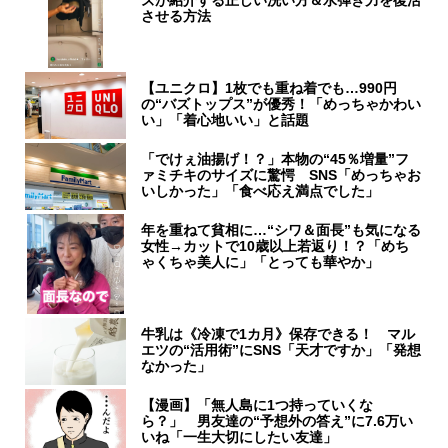
させる方法
【ユニクロ】1枚でも重ね着でも…990円
の“バズトップス”が優秀！「めっちゃかわい
い」「着心地いい」と話題
「でけぇ油揚げ！？」本物の“45％増量”フ
ァミチキのサイズに驚愕 SNS「めっちゃお
いしかった」「食べ応え満点でした」
年を重ねて貧相に…“シワ＆面長”も気になる
女性→カットで10歳以上若返り！？「めち
ゃくちゃ美人に」「とっても華やか」
牛乳は《冷凍で1カ月》保存できる！ マル
エツの“活用術”にSNS「天才ですか」「発想
なかった」
【漫画】「無人島に1つ持っていくな
ら？」 男友達の“予想外の答え”に7.6万い
いね「一生大切にしたい友達」