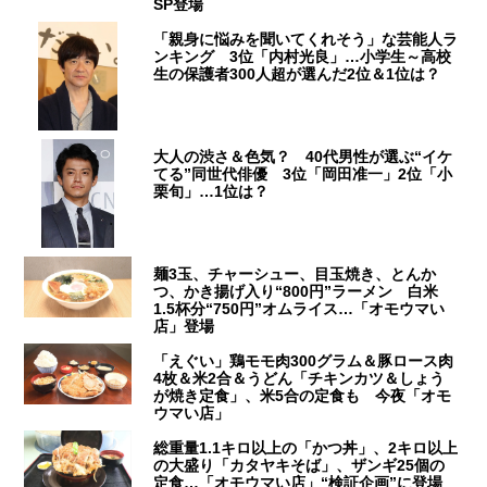
SP登場
「親身に悩みを聞いてくれそう」な芸能人ラ
ンキング 3位「内村光良」…小学生～高校
生の保護者300人超が選んだ2位＆1位は？
大人の渋さ＆色気？ 40代男性が選ぶ“イケ
てる”同世代俳優 3位「岡田准一」2位「小
栗旬」…1位は？
麺3玉、チャーシュー、目玉焼き、とんか
つ、かき揚げ入り“800円”ラーメン 白米
1.5杯分“750円”オムライス…「オモウマい
店」登場
「えぐい」鶏モモ肉300グラム＆豚ロース肉
4枚＆米2合＆うどん「チキンカツ＆しょう
が焼き定食」、米5合の定食も 今夜「オモ
ウマい店」
総重量1.1キロ以上の「かつ丼」、2キロ以上
の大盛り「カタヤキそば」、ザンギ25個の
定食…「オモウマい店」“検証企画”に登場