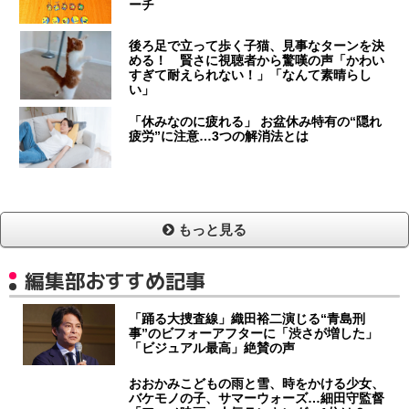
ーチ
後ろ足で立って歩く子猫、見事なターンを決
める！ 賢さに視聴者から驚嘆の声「かわい
すぎて耐えられない！」「なんて素晴らし
い」
「休みなのに疲れる」 お盆休み特有の“隠れ
疲労”に注意…3つの解消法とは
もっと見る
編集部おすすめ記事
「踊る大捜査線」織田裕二演じる“青島刑
事”のビフォーアフターに「渋さが増した」
「ビジュアル最高」絶賛の声
おおかみこどもの雨と雪、時をかける少女、
バケモノの子、サマーウォーズ…細田守監督