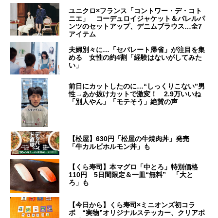
ユニクロ×フランス「コントワー・デ・コト
ニエ」 コーデュロイジャケット＆バレルパ
ンツのセットアップ、デニムブラウス…全7
アイテム
夫婦別々に…「セパレート帰省」が注目を集
める 女性の約4割「経験はないがしてみた
い」
前日にカットしたのに…“しっくりこない”男
性→あか抜けカットで激変！ 2.9万いいね
「別人やん」「モテそう」絶賛の声
【松屋】630円「松屋の牛焼肉丼」発売
「牛カルビホルモン丼」も
【くら寿司】本マグロ「中とろ」特別価格
110円 5日間限定＆一皿“無料” 「大と
ろ」も
【今日から】くら寿司×ミニオンズ初コラ
ボ “実物”オリジナルステッカー、クリアポ