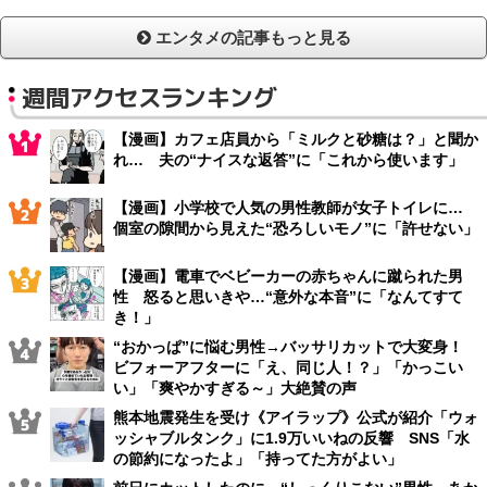
エンタメの記事もっと見る
週間アクセスランキング
【漫画】カフェ店員から「ミルクと砂糖は？」と聞か
れ… 夫の“ナイスな返答”に「これから使います」
【漫画】小学校で人気の男性教師が女子トイレに…
個室の隙間から見えた“恐ろしいモノ”に「許せない」
【漫画】電車でベビーカーの赤ちゃんに蹴られた男
性 怒ると思いきや…“意外な本音”に「なんてすて
き！」
“おかっぱ”に悩む男性→バッサリカットで大変身！
ビフォーアフターに「え、同じ人！？」「かっこい
い」「爽やかすぎる～」大絶賛の声
熊本地震発生を受け《アイラップ》公式が紹介「ウォ
ッシャブルタンク」に1.9万いいねの反響 SNS「水
の節約になったよ」「持ってた方がよい」