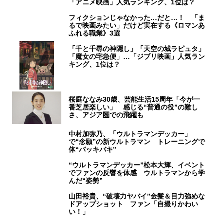
「アニメ映画」人気ランキング、1位は？
フィクションじゃなかった…だと…！ 「ま
るで映画みたい」だけど実在する《ロマンあ
ふれる職業》3選
「千と千尋の神隠し」「天空の城ラピュタ」
「魔女の宅急便」…「ジブリ映画」人気ラン
キング、1位は？
桜庭ななみ30歳、芸能生活15周年「今が一
番芝居楽しい」 感じる“普通の役”の難し
さ、アジア圏での飛躍も
中村加弥乃、「ウルトラマンデッカー」
で“念願”の新ウルトラマン トレーニングで
体“バッキバキ”
“ウルトラマンデッカー”松本大輝、イベント
でファンの反響を体感 ウルトラマンから学
んだ“姿勢”
山田裕貴、“破壊力ヤバイ”金髪＆目力強めな
ドアップショット ファン「自撮りかわい
い！」