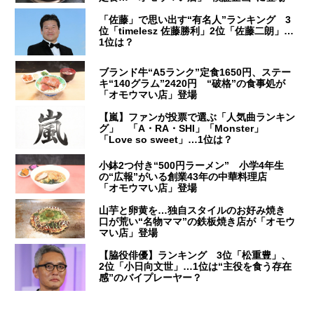
「佐藤」で思い出す“有名人”ランキング 3
位「timelesz 佐藤勝利」2位「佐藤二朗」…
1位は？
ブランド牛“A5ランク”定食1650円、ステー
キ“140グラム”2420円 “破格”の食事処が
「オモウマい店」登場
【嵐】ファンが投票で選ぶ「人気曲ランキン
グ」 「A・RA・SHI」「Monster」
「Love so sweet」…1位は？
小鉢2つ付き“500円ラーメン” 小学4年生
の“広報”がいる創業43年の中華料理店
「オモウマい店」登場
山芋と卵黄を…独自スタイルのお好み焼き
口が荒い“名物ママ”の鉄板焼き店が「オモウ
マい店」登場
【脇役俳優】ランキング 3位「松重豊」、
2位「小日向文世」…1位は“主役を食う存在
感”のバイプレーヤー？