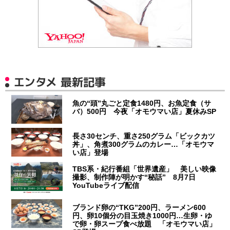
エンタメ 最新記事
魚の“頭”丸ごと定食1480円、お魚定食（サ
バ）500円 今夜「オモウマい店」夏休みSP
長さ30センチ、重さ250グラム「ビックカツ
丼」、角煮300グラムのカレー…「オモウマ
い店」登場
TBS系・紀行番組「世界遺産」 美しい映像
撮影、制作陣が明かす“秘話” 8月7日
YouTubeライブ配信
ブランド卵の“TKG”200円、ラーメン600
円、卵10個分の目玉焼き1000円…生卵・ゆ
で卵・卵スープ食べ放題 「オモウマい店」