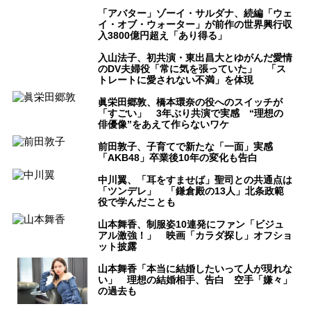
「アバター」ゾーイ・サルダナ、続編「ウェ
イ・オブ・ウォーター」が前作の世界興行収
入3800億円超え「あり得る」
入山法子、初共演・東出昌大とゆがんだ愛情
のDV夫婦役「常に気を張っていた」 「ス
トレートに愛されない不満」を体現
眞栄田郷敦、橋本環奈の役へのスイッチが
「すごい」 3年ぶり共演で実感 “理想の
俳優像”をあえて作らないワケ
前田敦子、子育てで新たな「一面」実感
「AKB48」卒業後10年の変化も告白
中川翼、「耳をすませば」聖司との共通点は
「ツンデレ」 「鎌倉殿の13人」北条政範
役で学んだことも
山本舞香、制服姿10連発にファン「ビジュ
アル激強！」 映画「カラダ探し」オフショ
ット披露
山本舞香「本当に結婚したいって人が現れな
い」 理想の結婚相手、告白 空手「嫌々」
の過去も