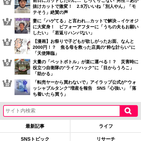
前日にカットしたのに…“しっくりこない”男性→あか
抜けカットで激変！ 2.9万いいね「別人やん」「モ
テそう」絶賛の声
妻に「ハゲてる」と言われ…カットで解決→イケオジ
に大変身！ ビフォーアフターに「うちの夫もお願い
したい」「若返りハンパない」
【漫画】お祭りで子どもが欲しがったお面、なんと
2000円！？ 焦る母を救った店員の“粋な計らい”に
「天使降臨」
大量の「ペットボトル」が楽に運べる！？ 災害時に
役立つ自衛隊の“ライフハック”に「目からうろこ」
「助かる」
「転売ヤーから買わないで」アイラップ公式が“ウォ
ッシャブルタンク”増産を報告 SNS「心強い」「落
ち着いたら買う」
最新記事
ライフ
SNSトピック
リサーチ