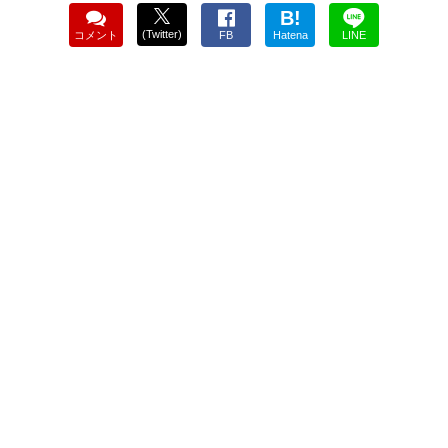
B!
(Twitter)
コメント
FB
Hatena
LINE