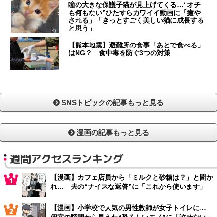
瞳の大きな保護子猫が見上げてくる…“オチ
も何もない”ひたすらカワイイ動画に「癒や
される」「きっとすごく美しい猫に成長する
と思う」
【熊本地震】避難所の食事「あとで食べる」
はNG？ 食中毒を防ぐ3つの対策
SNSトピックの記事もっと見る
漫画の記事もっと見る
週間アクセスランキング
【漫画】カフェ店員から「ミルクと砂糖は？」と聞か
れ… 夫の“ナイスな返答”に「これから使います」
【漫画】小学校で人気の男性教師が女子トイレに…