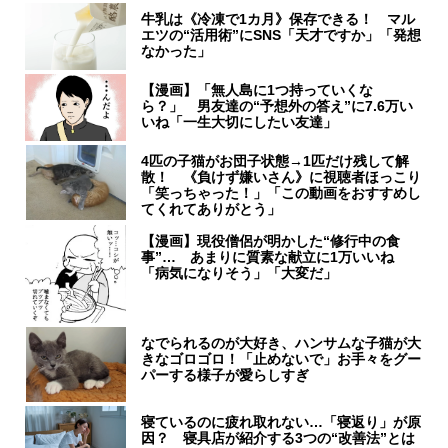
牛乳は《冷凍で1カ月》保存できる！ マル
エツの“活用術”にSNS「天才ですか」「発想
なかった」
【漫画】「無人島に1つ持っていくな
ら？」 男友達の“予想外の答え”に7.6万い
いね「一生大切にしたい友達」
4匹の子猫がお団子状態→1匹だけ残して解
散！ 《負けず嫌いさん》に視聴者ほっこり
「笑っちゃった！」「この動画をおすすめし
てくれてありがとう」
【漫画】現役僧侶が明かした“修行中の食
事”… あまりに質素な献立に1万いいね
「病気になりそう」「大変だ」
なでられるのが大好き、ハンサムな子猫が大
きなゴロゴロ！「止めないで」お手々をグー
パーする様子が愛らしすぎ
寝ているのに疲れ取れない…「寝返り」が原
因？ 寝具店が紹介する3つの“改善法”とは