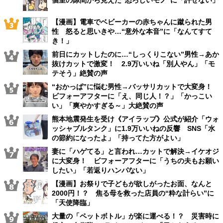
個室の隙間から見えた“恐ろしいモノ”に「許せない」
【漫画】電車でベビーカーの赤ちゃんに蹴られた男
性 怒ると思いきや…“意外な本音”に「なんてすて
き！」
前日にカットしたのに…“しっくりこない”男性→あか
抜けカットで激変！ 2.9万いいね「別人やん」「モ
テそう」絶賛の声
“おかっぱ”に悩む男性→バッサリカットで大変身！
ビフォーアフターに「え、同じ人！？」「かっこい
い」「爽やかすぎる～」大絶賛の声
熊本地震発生を受け《アイラップ》公式が紹介「ウォ
ッシャブルタンク」に1.9万いいねの反響 SNS「水
の節約になったよ」「持ってた方がよい」
妻に「ハゲてる」と言われ…カットで解決→イケオジ
に大変身！ ビフォーアフターに「うちの夫もお願い
したい」「若返りハンパない」
【漫画】お祭りで子どもが欲しがったお面、なんと
2000円！？ 焦る母を救った店員の“粋な計らい”に
「天使降臨」
大量の「ペットボトル」が楽に運べる！？ 災害時に