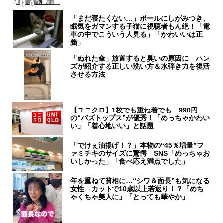
「まだ寝たくない…」ポールにしがみつき、
眠気をガマンする子猫に視聴者もん絶！「電
車の中でこういう人見る」「かわいいは正
義」
「ぬれた傘」放置すると臭いの原因に ハン
ズが紹介する正しい洗い方＆水弾き力を復活
させる方法
【ユニクロ】1枚でも重ね着でも…990円
の“バズトップス”が優秀！「めっちゃかわい
い」「着心地いい」と話題
「でけぇ油揚げ！？」本物の“45％増量”フ
ァミチキのサイズに驚愕 SNS「めっちゃお
いしかった」「食べ応え満点でした」
年を重ねて貧相に…“シワ＆面長”も気になる
女性→カットで10歳以上若返り！？「めち
ゃくちゃ美人に」「とっても華やか」