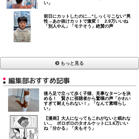
い」
前日にカットしたのに…“しっくりこない”男
性→あか抜けカットで激変！ 2.9万いいね
「別人やん」「モテそう」絶賛の声
もっと見る
編集部おすすめ記事
後ろ足で立って歩く子猫、見事なターンを決
める！ 賢さに視聴者から驚嘆の声「かわい
すぎて耐えられない！」「なんて素晴らし
い」
【漫画】大人になってもこれがないと眠れな
い… ボロボロのタオルケットに1.6万いい
ね「分かる」「夫もそう」