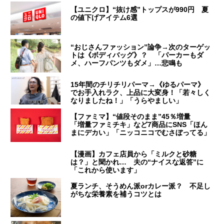
【ユニクロ】“抜け感”トップスが990円 夏
の値下げアイテム6選
“おじさんファッション”論争→次のターゲッ
トは《ボディバッグ》？ 「パーカーもダ
メ、ハーフパンツもダメ」…悲鳴も
15年間のチリチリパーマ→《ゆるパーマ》
でお手入れラク、上品に大変身！「若々しく
なりましたね！」「うらやましい」
【ファミマ】“値段そのまま”45％増量
「増量ファミチキ」など7商品にSNS「ほん
まにデカい」「ニッコニコでむさぼってる」
【漫画】カフェ店員から「ミルクと砂糖
は？」と聞かれ… 夫の“ナイスな返答”に
「これから使います」
夏ランチ、そうめん派orカレー派？ 不足し
がちな栄養素を補うコツとは