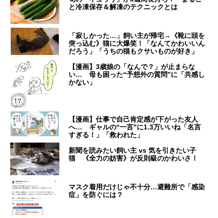
と冷凍保存＆解凍のテクニックとは
「寂しかった…」飼い主が帰宅→《靴に頭を
突っ込む》猫に大爆笑！「なんてかわいいん
だろう」「うちの猫もクサいものが好き」
【漫画】3歳娘の「なんで？」が止まらな
い… 母も困った“予想外の質問”に「共感し
かない」
【漫画】仕事で自己肯定感が下がった友人
へ… ギャルの“一言”に1.3万いいね「名言
すぎる！」「救われた」
新聞を読みたい飼い主 vs 気を引きたい子
猫 《全力の妨害》が反則級のかわいさ！
マスク着用だけじゃ不十分…避難所で「感染
症」を防ぐには？