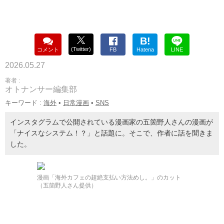
B!
(Twitter)
コメント
FB
Hatena
LINE
2026.05.27
著者 :
オトナンサー編集部
キーワード :
海外
•
日常漫画
•
SNS
インスタグラムで公開されている漫画家の五箇野人さんの漫画が
「ナイスなシステム！？」と話題に。そこで、作者に話を聞きま
した。
漫画「海外カフェの超絶支払い方法めし。」のカット
（五箇野人さん提供）