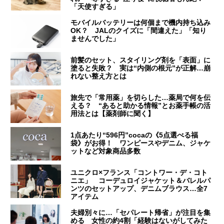
「天使すぎる」
モバイルバッテリーは何個まで機内持ち込み
OK？ JALのクイズに「間違えた」「知り
ませんでした」
前髪のセット、スタイリング剤を「表面」に
塗ると失敗？ 実は“内側の根元”が正解…崩
れない整え方とは
旅先で「常用薬」を切らした…薬局で何を伝
える？ “あると助かる情報”とお薬手帳の活
用法とは【薬剤師に聞く】
1点あたり“596円”cocaの《5点選べる福
袋》がお得！ ワンピースやデニム、ジャケ
ットなど対象商品多数
ユニクロ×フランス「コントワー・デ・コト
ニエ」 コーデュロイジャケット＆バレルパ
ンツのセットアップ、デニムブラウス…全7
アイテム
夫婦別々に…「セパレート帰省」が注目を集
める 女性の約4割「経験はないがしてみた