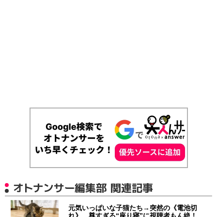
オトナンサー編集部 関連記事
元気いっぱいな子猫たち→突然の《電池切
れ》 尊すぎる“座り寝”に視聴者もん絶！