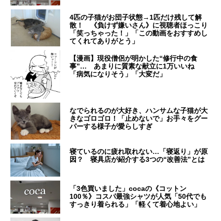
4匹の子猫がお団子状態→1匹だけ残して解
散！ 《負けず嫌いさん》に視聴者ほっこり
「笑っちゃった！」「この動画をおすすめし
てくれてありがとう」
【漫画】現役僧侶が明かした“修行中の食
事”… あまりに質素な献立に1万いいね
「病気になりそう」「大変だ」
なでられるのが大好き、ハンサムな子猫が大
きなゴロゴロ！「止めないで」お手々をグー
パーする様子が愛らしすぎ
寝ているのに疲れ取れない…「寝返り」が原
因？ 寝具店が紹介する3つの“改善法”とは
「3色買いました」cocaの《コットン
100％》コスパ最強シャツが人気「50代でも
すっきり着られる」「軽くて着心地よい」