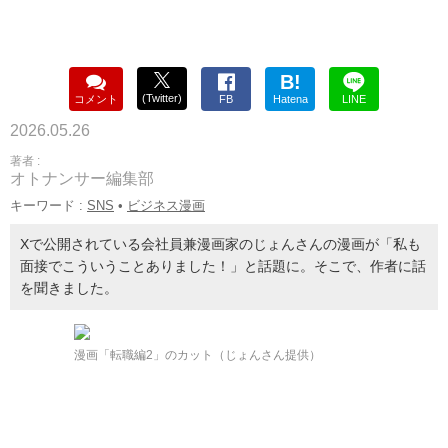
B!
(Twitter)
コメント
FB
Hatena
LINE
2026.05.26
著者 :
オトナンサー編集部
キーワード :
SNS
•
ビジネス漫画
Xで公開されている会社員兼漫画家のじょんさんの漫画が「私も
面接でこういうことありました！」と話題に。そこで、作者に話
を聞きました。
漫画「転職編2」のカット（じょんさん提供）