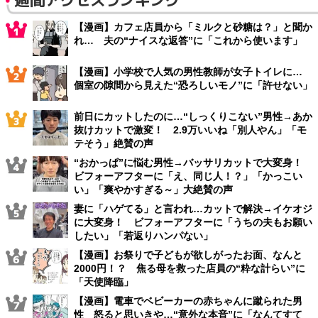
【漫画】カフェ店員から「ミルクと砂糖は？」と聞か
れ… 夫の“ナイスな返答”に「これから使います」
【漫画】小学校で人気の男性教師が女子トイレに…
個室の隙間から見えた“恐ろしいモノ”に「許せない」
前日にカットしたのに…“しっくりこない”男性→あか
抜けカットで激変！ 2.9万いいね「別人やん」「モ
テそう」絶賛の声
“おかっぱ”に悩む男性→バッサリカットで大変身！
ビフォーアフターに「え、同じ人！？」「かっこい
い」「爽やかすぎる～」大絶賛の声
妻に「ハゲてる」と言われ…カットで解決→イケオジ
に大変身！ ビフォーアフターに「うちの夫もお願い
したい」「若返りハンパない」
【漫画】お祭りで子どもが欲しがったお面、なんと
2000円！？ 焦る母を救った店員の“粋な計らい”に
「天使降臨」
【漫画】電車でベビーカーの赤ちゃんに蹴られた男
性 怒ると思いきや…“意外な本音”に「なんてすて