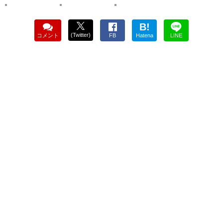
B!
(Twitter)
コメント
FB
Hatena
LINE