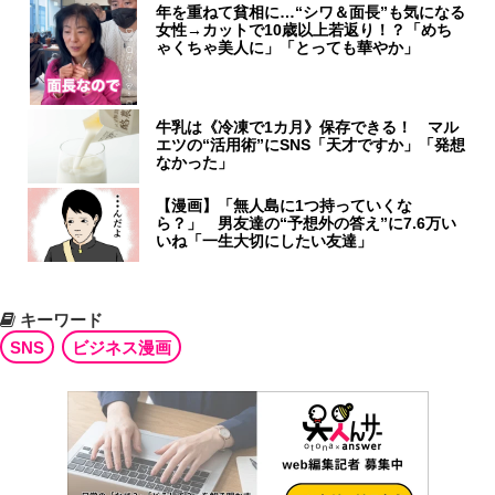
年を重ねて貧相に…“シワ＆面長”も気になる
女性→カットで10歳以上若返り！？「めち
ゃくちゃ美人に」「とっても華やか」
牛乳は《冷凍で1カ月》保存できる！ マル
エツの“活用術”にSNS「天才ですか」「発想
なかった」
【漫画】「無人島に1つ持っていくな
ら？」 男友達の“予想外の答え”に7.6万い
いね「一生大切にしたい友達」
キーワード
SNS
ビジネス漫画