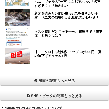
へ… ギャルの“一言”に1.3万いいね「名言
すぎる！」「救われた」
新聞を読みたい飼い主 vs 気を引きたい子
猫 《全力の妨害》が反則級のかわいさ！
マスク着用だけじゃ不十分…避難所で「感染
症」を防ぐには？
【ユニクロ】“抜け感”トップスが990円 夏
の値下げアイテム6選
漫画の記事もっと見る
SNSトピックの記事もっと見る
週間アクセスランキング