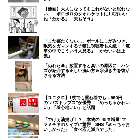
【漫画】大人になってもこれがないと眠れな
い… ボロボロのタオルケットに1.6万いい
ね「分かる」「夫もそう」
「まだ寝たくない…」ポールにしがみつき、
眠気をガマンする子猫に視聴者もん絶！「電
車の中でこういう人見る」「かわいいは正
義」
「ぬれた傘」放置すると臭いの原因に ハン
ズが紹介する正しい洗い方＆水弾き力を復活
させる方法
【ユニクロ】1枚でも重ね着でも…990円
の“バズトップス”が優秀！「めっちゃかわい
い」「着心地いい」と話題
「でけぇ油揚げ！？」本物の“45％増量”フ
ァミチキのサイズに驚愕 SNS「めっちゃお
いしかった」「食べ応え満点でした」