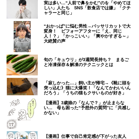
実は多い…“人前で鼻をかむ”のを「やめてほ
しい」人たち SNS「飲食店では嫌」「クチ
ャラーと同じ」
“おかっぱ”に悩む男性→バッサリカットで大
変身！ ビフォーアフターに「え、同じ
人！？」「かっこいい」「爽やかすぎる～」
大絶賛の声
旬の「キュウリ」が3週間長持ち？ まるご
と冷凍保存＆解凍のテクニックとは
「寂しかった…」飼い主が帰宅→《靴に頭を
突っ込む》猫に大爆笑！「なんてかわいいん
だろう」「うちの猫もクサいものが好き」
【漫画】3歳娘の「なんで？」が止まらな
い… 母も困った“予想外の質問”に「共感し
かない」
【漫画】仕事で自己肯定感が下がった友人