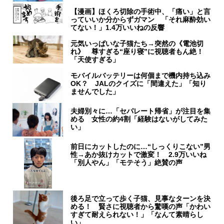
【漫画】ほくろ切除の手術中、「痛い」と言
っていいか分からずガマン 「それ麻酔効い
てない！」1.4万いいねの反響
元気いっぱいな子猫たち→突然の《電池切
れ》 尊すぎる“座り寝”に視聴者もん絶！
「天使すぎる」
モバイルバッテリーは何個まで機内持ち込み
OK？ JALのクイズに「間違えた」「知り
ませんでした」
夫婦別々に…「セパレート帰省」が注目を集
める 女性の約4割「経験はないがしてみた
い」
前日にカットしたのに…“しっくりこない”男
性→あか抜けカットで激変！ 2.9万いいね
「別人やん」「モテそう」絶賛の声
後ろ足で立って歩く子猫、見事なターンを決
める！ 賢さに視聴者から驚嘆の声「かわい
すぎて耐えられない！」「なんて素晴らし
い」