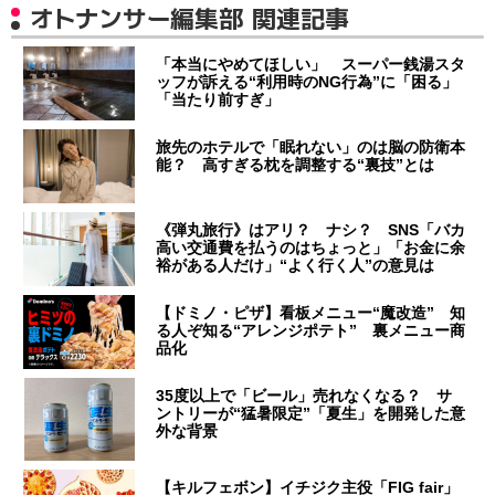
オトナンサー編集部 関連記事
「本当にやめてほしい」 スーパー銭湯スタ
ッフが訴える“利用時のNG行為”に「困る」
「当たり前すぎ」
旅先のホテルで「眠れない」のは脳の防衛本
能？ 高すぎる枕を調整する“裏技”とは
《弾丸旅行》はアリ？ ナシ？ SNS「バカ
高い交通費を払うのはちょっと」「お金に余
裕がある人だけ」“よく行く人”の意見は
【ドミノ・ピザ】看板メニュー“魔改造” 知
る人ぞ知る“アレンジポテト” 裏メニュー商
品化
35度以上で「ビール」売れなくなる？ サ
ントリーが“猛暑限定”「夏生」を開発した意
外な背景
【キルフェボン】イチジク主役「FIG fair」