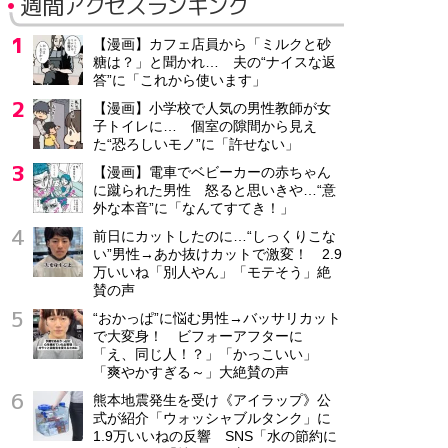
週間アクセスランキング
【漫画】カフェ店員から「ミルクと砂
糖は？」と聞かれ… 夫の“ナイスな返
答”に「これから使います」
【漫画】小学校で人気の男性教師が女
子トイレに… 個室の隙間から見え
た“恐ろしいモノ”に「許せない」
【漫画】電車でベビーカーの赤ちゃん
に蹴られた男性 怒ると思いきや…“意
外な本音”に「なんてすてき！」
前日にカットしたのに…“しっくりこな
い”男性→あか抜けカットで激変！ 2.9
万いいね「別人やん」「モテそう」絶
賛の声
“おかっぱ”に悩む男性→バッサリカット
で大変身！ ビフォーアフターに
「え、同じ人！？」「かっこいい」
「爽やかすぎる～」大絶賛の声
熊本地震発生を受け《アイラップ》公
式が紹介「ウォッシャブルタンク」に
1.9万いいねの反響 SNS「水の節約に