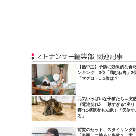
オトナンサー編集部 関連記事
【熱中症】予防に効果的な食
ンキング 3位「鶏むね肉」2
「マグロ」…1位は？
元気いっぱいな子猫たち→突
《電池切れ》 尊すぎる“座り
寝”に視聴者もん絶！「天使す
る」
前髪のセット、スタイリング
「表面」に塗ると失敗？ 実