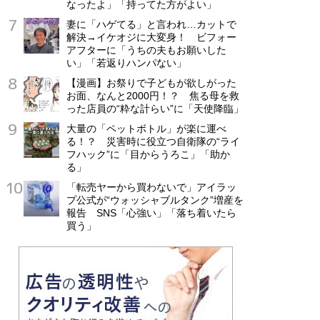
なったよ」「持ってた方がよい」
妻に「ハゲてる」と言われ…カットで
解決→イケオジに大変身！ ビフォー
アフターに「うちの夫もお願いした
い」「若返りハンパない」
【漫画】お祭りで子どもが欲しがった
お面、なんと2000円！？ 焦る母を救
った店員の“粋な計らい”に「天使降臨」
大量の「ペットボトル」が楽に運べ
る！？ 災害時に役立つ自衛隊の“ライ
フハック”に「目からうろこ」「助か
る」
「転売ヤーから買わないで」アイラッ
プ公式が“ウォッシャブルタンク”増産を
報告 SNS「心強い」「落ち着いたら
買う」