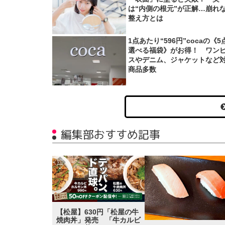
は“内側の根元”が正解…崩れ
整え方とは
1点あたり“596円”cocaの《5
選べる福袋》がお得！ ワン
スやデニム、ジャケットなど
商品多数
編集部おすすめ記事
【松屋】630円「松屋の牛
焼肉丼」発売 「牛カルビ