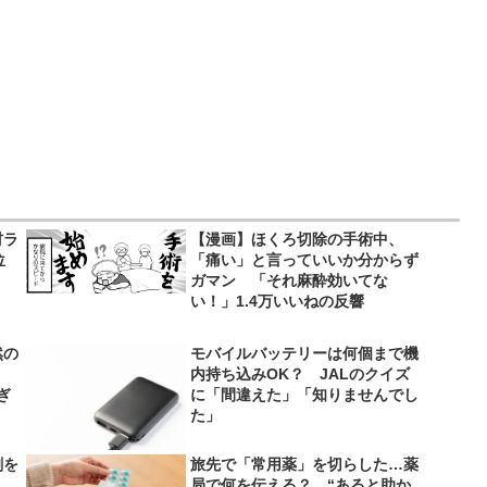
材ラ
【漫画】ほくろ切除の手術中、
位
「痛い」と言っていいか分からず
ガマン 「それ麻酔効いてな
い！」1.4万いいねの反響
然の
モバイルバッテリーは何個まで機
内持ち込みOK？ JALのクイズ
ぎ
に「間違えた」「知りませんでし
た」
剤を
旅先で「常用薬」を切らした…薬
局で何を伝える？ “あると助か