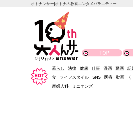
オトナンサー|オトナの教養エンタメバラエティー
TOP
暮らし
法律
健康
仕事
漫画
動画
話
食
ライフスタイル
SNS
医療
動画
く
産婦人科
ミニオンズ