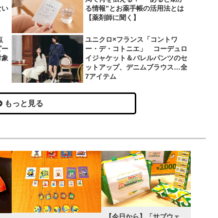
ない
る情報”とお薬手帳の活用法とは
【薬剤師に聞く】
点
ユニクロ×フランス「コントワ
ピー
ー・デ・コトニエ」 コーデュロ
対象
イジャケット＆バレルパンツのセ
ットアップ、デニムブラウス…全
7アイテム
もっと見る
【今日から】「サブウェ