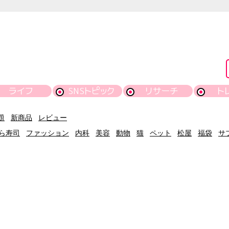
ライフ
SNSトピック
リサーチ
ト
題
新商品
レビュー
ら寿司
ファッション
内科
美容
動物
猫
ペット
松屋
福袋
サ