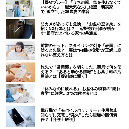
【帰省ブルー】「うちの親、気を使わなくて
いいから」 能天気な夫に絶望…義実家
で“孤立”した36歳妻の本音
防カメがあっても危険…「お盆の空き巣」を
招くNG行為とは？ 元警視庁刑事が明か
す“留守だとバレる家”の共通点
前髪のセット、スタイリング剤を「表面」に
塗ると失敗？ 実は“内側の根元”が正解…崩
れない整え方とは
旅先で「常用薬」を切らした…薬局で何を伝
える？ “あると助かる情報”とお薬手帳の活
用法とは【薬剤師に聞く】
「休みなのに疲れる」 お盆休み特有の“隠れ
疲労”に注意…3つの解消法とは
飛行機で「モバイルバッテリー」使用禁止
知らずに充電し“発火”したら巨額の賠償責
任？【弁護士解説】