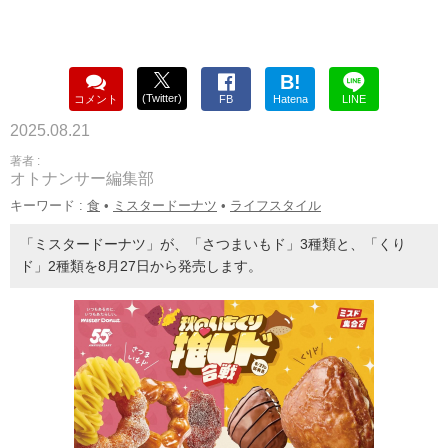
B!
(Twitter)
コメント
FB
Hatena
LINE
2025.08.21
著者 :
オトナンサー編集部
キーワード :
食
•
ミスタードーナツ
•
ライフスタイル
「ミスタードーナツ」が、「さつまいもド」3種類と、「くり
ド」2種類を8月27日から発売します。