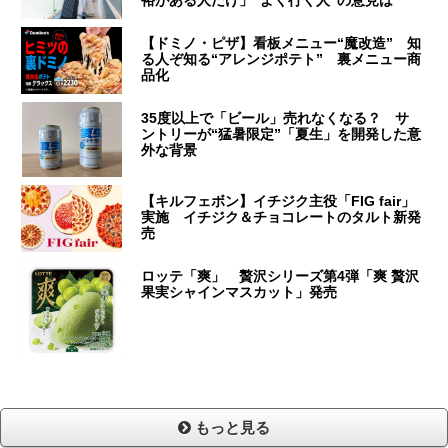
裕がある人だけ」“よく行く人”の意見は
【ドミノ・ピザ】看板メニュー“魔改造” 知
る人ぞ知る“アレンジポテト” 裏メニュー商
品化
35度以上で「ビール」売れなくなる？ サ
ントリーが“猛暑限定”「夏生」を開発した意
外な背景
【キルフェボン】イチジク主役「FIG fair」
実施 イチジク＆チョコレートのタルト新発
売
ロッテ「爽」 贅沢シリーズ第4弾「爽 贅沢
果実シャインマスカット」発売
もっと見る