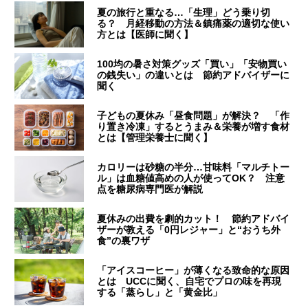
夏の旅行と重なる…「生理」どう乗り切
る？ 月経移動の方法＆鎮痛薬の適切な使い
方とは【医師に聞く】
100均の暑さ対策グッズ「買い」「安物買い
の銭失い」の違いとは 節約アドバイザーに
聞く
子どもの夏休み「昼食問題」が解決？ 「作
り置き冷凍」するとうまみ＆栄養が増す食材
とは【管理栄養士に聞く】
カロリーは砂糖の半分…甘味料「マルチトー
ル」は血糖値高めの人が使ってOK？ 注意
点を糖尿病専門医が解説
夏休みの出費を劇的カット！ 節約アドバイ
ザーが教える「0円レジャー」と“おうち外
食”の裏ワザ
「アイスコーヒー」が薄くなる致命的な原因
とは UCCに聞く、自宅でプロの味を再現
する「蒸らし」と「黄金比」