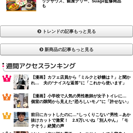
ックサウス、銀座デリー、Suage監修商品
も
トレンドの記事もっと見る
新商品の記事もっと見る
週間アクセスランキング
【漫画】カフェ店員から「ミルクと砂糖は？」と聞か
れ… 夫の“ナイスな返答”に「これから使います」
【漫画】小学校で人気の男性教師が女子トイレに…
個室の隙間から見えた“恐ろしいモノ”に「許せない」
前日にカットしたのに…“しっくりこない”男性→あか
抜けカットで激変！ 2.9万いいね「別人やん」「モ
テそう」絶賛の声