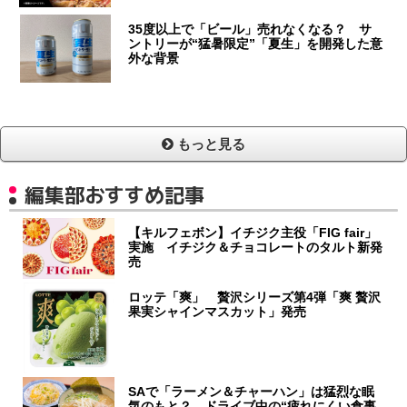
35度以上で「ビール」売れなくなる？ サ
ントリーが“猛暑限定”「夏生」を開発した意
外な背景
もっと見る
編集部おすすめ記事
【キルフェボン】イチジク主役「FIG fair」
実施 イチジク＆チョコレートのタルト新発
売
ロッテ「爽」 贅沢シリーズ第4弾「爽 贅沢
果実シャインマスカット」発売
SAで「ラーメン＆チャーハン」は猛烈な眠
気のもと？ ドライブ中の“疲れにくい食事