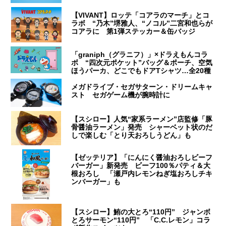
【VIVANT】ロッテ「コアラのマーチ」とコ
ラボ “乃木”堺雅人、“ノコル”二宮和也らが
コアラに 第1弾ステッカー＆缶バッジ
「graniph（グラニフ）」×ドラえもんコラ
ボ “四次元ポケット”バッグ＆ポーチ、空気
ほうパーカ、どこでもドアTシャツ…全20種
メガドライブ・セガサターン・ドリームキャ
スト セガゲーム機が腕時計に
【スシロー】人気“家系ラーメン”店監修「豚
骨醤油ラーメン」発売 シャーベット状のだ
しで楽しむ「とり天おろしうどん」も
【ゼッテリア】「にんにく醤油おろしビーフ
バーガー」新発売 ビーフ100％パティ＆大
根おろし 「瀬戸内レモンねぎ塩おろしチキ
ンバーガー」も
【スシロー】鮪の大とろ“110円” ジャンボ
とろサーモン“110円” 「C.C.レモン」コラ