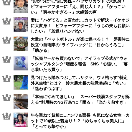
“おかっぱ”に悩む男性→バッサリカットで大変身！
ビフォーアフターに「え、同じ人！？」「かっこい
い」「爽やかすぎる～」大絶賛の声
妻に「ハゲてる」と言われ…カットで解決→イケオジ
に大変身！ ビフォーアフターに「うちの夫もお願い
したい」「若返りハンパない」
大量の「ペットボトル」が楽に運べる！？ 災害時に
役立つ自衛隊の“ライフハック”に「目からうろこ」
「助かる」
「転売ヤーから買わないで」アイラップ公式が“ウォ
ッシャブルタンク”増産を報告 SNS「心強い」「落
ち着いたら買う」
見つけたら踏みつぶして…サクラ、ウメ枯らす“特定
外来生物”とは？ 鈴木農水相の注意喚起に「怖い」
「迷わずつぶす」
「本当にやめてほしい」 スーパー銭湯スタッフが訴
える“利用時のNG行為”に「困る」「当たり前すぎ」
年を重ねて貧相に…“シワ＆面長”も気になる女性→カ
ットで10歳以上若返り！？「めちゃくちゃ美人に」
「とっても華やか」