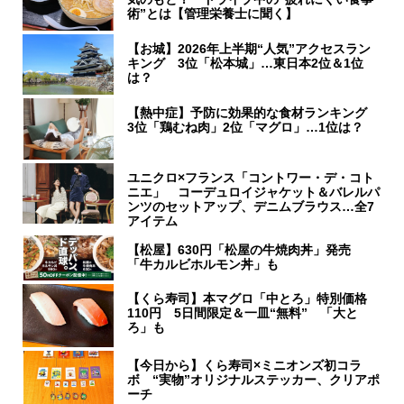
術”とは【管理栄養士に聞く】
【お城】2026年上半期“人気”アクセスラン
キング 3位「松本城」…東日本2位＆1位
は？
【熱中症】予防に効果的な食材ランキング
3位「鶏むね肉」2位「マグロ」…1位は？
ユニクロ×フランス「コントワー・デ・コト
ニエ」 コーデュロイジャケット＆バレルパ
ンツのセットアップ、デニムブラウス…全7
アイテム
【松屋】630円「松屋の牛焼肉丼」発売
「牛カルビホルモン丼」も
【くら寿司】本マグロ「中とろ」特別価格
110円 5日間限定＆一皿“無料” 「大と
ろ」も
【今日から】くら寿司×ミニオンズ初コラ
ボ “実物”オリジナルステッカー、クリアポ
ーチ