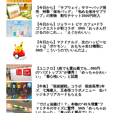
【今日から】「サブウェイ」サマーバッグ発
売 特製「保冷バッグ」「包める保冷サブラ
ップ」の実物 割引チケット3500円封入
【今日から】ジェラート ピケ カフェ×ドラ
ゴンクエストが初コラボ SNS「おっさん行
けるのかこれ…」「えぐかわいい」
【今日から】マクドナルド、次のハッピーセ
ットは「ポケモン」 おもちゃ全12種類に
SNS「こういうのでいいんだよ」
【ユニクロ】1枚でも重ね着でも…990円
の“バズトップス”が優秀！「めっちゃかわい
い」「着心地いい」と話題
【牛角】「呪術廻戦」コラボ 呪術高専1年
ズ、七海建人、五条悟コラボメニュー 缶バ
ッジ＆クリアカードもらえる
「でけぇ油揚げ！？」本物の“45％増量”フ
ァミチキのサイズに驚愕 SNS「めっちゃお
いしかった」「食べ応え満点でした」