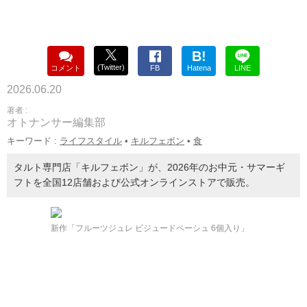
B!
(Twitter)
コメント
FB
Hatena
LINE
2026.06.20
著者 :
オトナンサー編集部
キーワード :
ライフスタイル
•
キルフェボン
•
食
タルト専門店「キルフェボン」が、2026年のお中元・サマーギ
フトを全国12店舗および公式オンラインストアで販売。
新作「フルーツジュレ ビジュードペーシュ 6個入り」