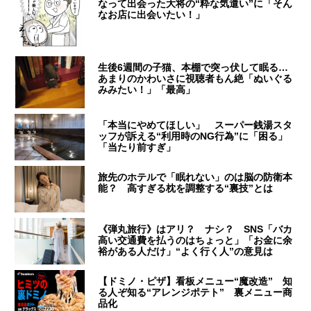
なって出会った大将の“粋な気遣い”に「そん
なお店に出会いたい！」
生後6週間の子猫、本棚で突っ伏して眠る…
あまりのかわいさに視聴者もん絶「ぬいぐる
みみたい！」「最高」
「本当にやめてほしい」 スーパー銭湯スタ
ッフが訴える“利用時のNG行為”に「困る」
「当たり前すぎ」
旅先のホテルで「眠れない」のは脳の防衛本
能？ 高すぎる枕を調整する“裏技”とは
《弾丸旅行》はアリ？ ナシ？ SNS「バカ
高い交通費を払うのはちょっと」「お金に余
裕がある人だけ」“よく行く人”の意見は
【ドミノ・ピザ】看板メニュー“魔改造” 知
る人ぞ知る“アレンジポテト” 裏メニュー商
品化