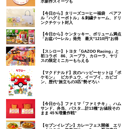
ボ新作スイーツも
【今日から】タリーズコーヒー福袋 ベアフ
ル「ハグミーボトル」＆刺繍チャーム、ドリ
ンクチケット封入
【今日から】ケンタッキー、ボリューム満点
「お盆バーレル」発売 最大“1210円”お得
【スシロー】トヨタ「GAZOO Racing」と
初コラボ 86、スープラ、カローラ、ヤリ
スの限定ミニカーもらえる
【マクドナルド】次のハッピーセットは「ポ
ケモン」 ピカチュウ、イーブイ、カビゴ
ン、歴代“旅立ちの3匹”勢ぞろい
【今日から】ファミマ「ファミチキ」、ハム
サンド、弁当、パスタ…計13種“お値段その
まま 45％増量作戦”
【セブンイレブン】カレーフェス開催 エリ