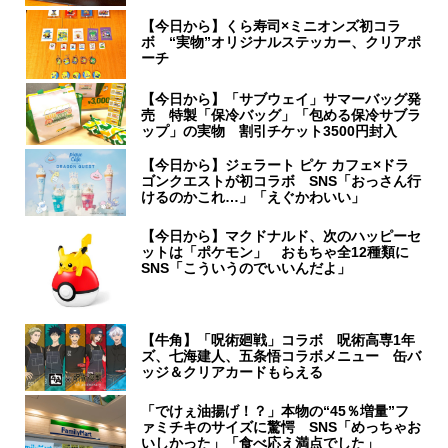
【今日から】くら寿司×ミニオンズ初コラ
ボ “実物”オリジナルステッカー、クリアポ
ーチ
【今日から】「サブウェイ」サマーバッグ発
売 特製「保冷バッグ」「包める保冷サブラ
ップ」の実物 割引チケット3500円封入
【今日から】ジェラート ピケ カフェ×ドラ
ゴンクエストが初コラボ SNS「おっさん行
けるのかこれ…」「えぐかわいい」
【今日から】マクドナルド、次のハッピーセ
ットは「ポケモン」 おもちゃ全12種類に
SNS「こういうのでいいんだよ」
【牛角】「呪術廻戦」コラボ 呪術高専1年
ズ、七海建人、五条悟コラボメニュー 缶バ
ッジ＆クリアカードもらえる
「でけぇ油揚げ！？」本物の“45％増量”フ
ァミチキのサイズに驚愕 SNS「めっちゃお
いしかった」「食べ応え満点でした」