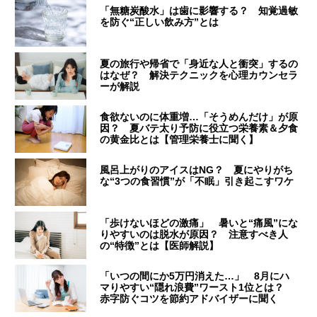
「無糖炭酸水」は歯に影響する？ 知覚過敏
を防ぐ“正しい飲み方”とは
夏の旅行や帰省で「身近な人と衝突」するの
はなぜ？ 解決テクニックを心理カウンセラ
ーが解説
食欲ないのに体重増…「そうめんだけ」が原
因？ 夏バテ太り予防に役立つ栄養素＆夕食
の黄金比とは【管理栄養士に聞く】
風呂上がりのアイスはNG？ 夏にやりがち
な“3つの食習慣”が「不眠」引き起こすワケ
「歩けないほどの激痛」 暑いと“痛風”にな
りやすいのは脱水が原因？ 注意すべき人
の“特徴”とは【医師解説】
「いつの間にか5万円消えた…」 8月にハ
マりやすい“隠れ浪費”ワースト1位とは？
赤字防ぐコツを節約アドバイザーに聞く