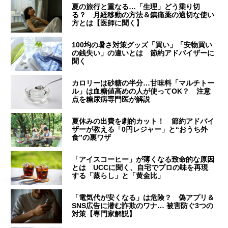
夏の旅行と重なる…「生理」どう乗り切
る？ 月経移動の方法＆鎮痛薬の適切な使い
方とは【医師に聞く】
100均の暑さ対策グッズ「買い」「安物買い
の銭失い」の違いとは 節約アドバイザーに
聞く
カロリーは砂糖の半分…甘味料「マルチトー
ル」は血糖値高めの人が使ってOK？ 注意
点を糖尿病専門医が解説
夏休みの出費を劇的カット！ 節約アドバイ
ザーが教える「0円レジャー」と“おうち外
食”の裏ワザ
「アイスコーヒー」が薄くなる致命的な原因
とは UCCに聞く、自宅でプロの味を再現
する「蒸らし」と「黄金比」
「電気代が安くなる」は危険？ 偽アプリ＆
SNS広告に潜む詐欺のワナ… 被害防ぐ3つの
対策【専門家解説】