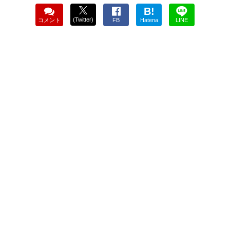
B!
(Twitter)
コメント
FB
Hatena
LINE