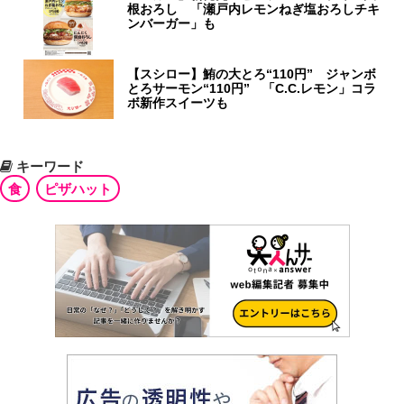
根おろし 「瀬戸内レモンねぎ塩おろしチキ
ンバーガー」も
【スシロー】鮪の大とろ“110円” ジャンボ
とろサーモン“110円” 「C.C.レモン」コラ
ボ新作スイーツも
キーワード
食
ピザハット