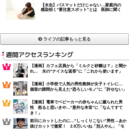
【水虫】バスマットだけじゃない…家庭内の
感染招く“要注意スポット”とは 医師に聞く
ライフの記事もっと見る
週間アクセスランキング
【漫画】カフェ店員から「ミルクと砂糖は？」と聞か
れ… 夫の“ナイスな返答”に「これから使います」
【漫画】小学校で人気の男性教師が女子トイレに…
個室の隙間から見えた“恐ろしいモノ”に「許せない」
【漫画】電車でベビーカーの赤ちゃんに蹴られた男
性 怒ると思いきや…“意外な本音”に「なんてすて
き！」
前日にカットしたのに…“しっくりこない”男性→あか
抜けカットで激変！ 2.9万いいね「別人やん」「モ