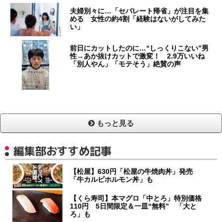
夫婦別々に…「セパレート帰省」が注目を集
める 女性の約4割「経験はないがしてみた
い」
前日にカットしたのに…“しっくりこない”男
性→あか抜けカットで激変！ 2.9万いいね
「別人やん」「モテそう」絶賛の声
もっと見る
編集部おすすめ記事
【松屋】630円「松屋の牛焼肉丼」発売
「牛カルビホルモン丼」も
【くら寿司】本マグロ「中とろ」特別価格
110円 5日間限定＆一皿“無料” 「大と
ろ」も