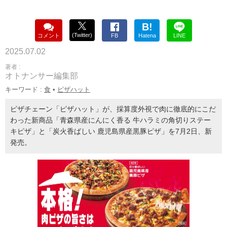
B!
(Twitter)
コメント
FB
Hatena
LINE
2025.07.02
著者 :
オトナンサー編集部
キーワード :
食
•
ピザハット
ピザチェーン「ピザハット」が、採算度外視で肉に徹底的にこだ
わった新商品「青森県産にんにく香る 牛ハラミの角切りステー
キピザ」と「炭火香ばしい 鹿児島県産黒豚ピザ」を7月2日、新
発売。