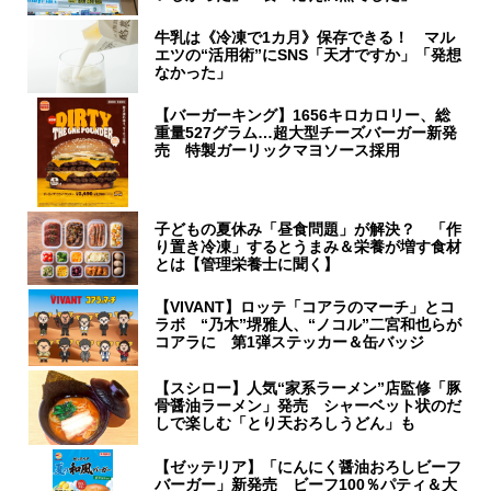
牛乳は《冷凍で1カ月》保存できる！ マル
エツの“活用術”にSNS「天才ですか」「発想
なかった」
【バーガーキング】1656キロカロリー、総
重量527グラム…超大型チーズバーガー新発
売 特製ガーリックマヨソース採用
子どもの夏休み「昼食問題」が解決？ 「作
り置き冷凍」するとうまみ＆栄養が増す食材
とは【管理栄養士に聞く】
【VIVANT】ロッテ「コアラのマーチ」とコ
ラボ “乃木”堺雅人、“ノコル”二宮和也らが
コアラに 第1弾ステッカー＆缶バッジ
【スシロー】人気“家系ラーメン”店監修「豚
骨醤油ラーメン」発売 シャーベット状のだ
しで楽しむ「とり天おろしうどん」も
【ゼッテリア】「にんにく醤油おろしビーフ
バーガー」新発売 ビーフ100％パティ＆大