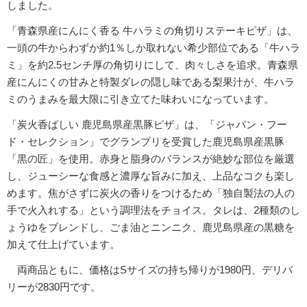
しました。
「青森県産にんにく香る 牛ハラミの角切りステーキピザ」は、
一頭の牛からわずか約1％しか取れない希少部位である「牛ハラ
ミ」を約2.5センチ厚の角切りにして、肉々しさを追求。青森県
産にんにくの甘みと特製ダレの隠し味である梨果汁が、牛ハラ
ミのうまみを最大限に引き立てた味わいになっています。
「炭火香ばしい 鹿児島県産黒豚ピザ」は、「ジャパン・フー
ド・セレクション」でグランプリを受賞した鹿児島県産黒豚
「黒の匠」を使用。赤身と脂身のバランスが絶妙な部位を厳選
し、ジューシーな食感と濃厚な旨みに加え、上品なコクも楽し
めます。焦がさずに炭火の香りをつけるため「独自製法の人の
手で火入れする」という調理法をチョイス。タレは、2種類のし
ょうゆをブレンドし、ごま油とニンニク、鹿児島県産の黒糖を
加えて仕上げています。
両商品ともに、価格はSサイズの持ち帰りが1980円、デリバ
リーが2830円です。