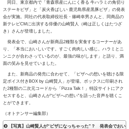
同日、東京都内で「青森県産にんにく香る 牛ハラミの角切り
ステーキピザ」と「炭火香ばしい 鹿児島県産黒豚ピザ」の発表
会が実施。同社の代表取締役社長・篠崎幸男さんと、同商品の
新テレビCMに出演する俳優の山崎賢人（崎は正しくはたつざ
き）さんが登壇しました。
発表会で、山崎さんが新商品2種類を実食するコーナーがあ
り、「本当においしいです。すごく肉肉しい感じ。ハラミとニ
ンニクが合わさっているのが、最強の味がします」と語り、満
面の笑みを見せていました。
また、新商品の発売に合わせて、「ピザへの想いを聴ける限
定ボイス付きBOX by 山崎賢人」が登場。ボックスに印刷され
た2種類の二次元コードから「Pizza Talk！」特設サイトにアク
セスすると、山崎さんが“ピザへの想い”を語った音声を聴くこ
とができます。
（オトナンサー編集部）
【写真】山崎賢人が“ピザになっちゃった”？ 発表会でおい