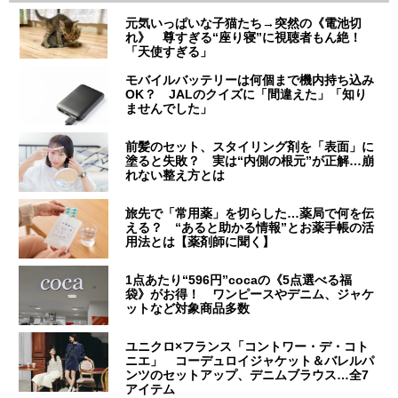
元気いっぱいな子猫たち→突然の《電池切
れ》 尊すぎる“座り寝”に視聴者もん絶！
「天使すぎる」
モバイルバッテリーは何個まで機内持ち込み
OK？ JALのクイズに「間違えた」「知り
ませんでした」
前髪のセット、スタイリング剤を「表面」に
塗ると失敗？ 実は“内側の根元”が正解…崩
れない整え方とは
旅先で「常用薬」を切らした…薬局で何を伝
える？ “あると助かる情報”とお薬手帳の活
用法とは【薬剤師に聞く】
1点あたり“596円”cocaの《5点選べる福
袋》がお得！ ワンピースやデニム、ジャケ
ットなど対象商品多数
ユニクロ×フランス「コントワー・デ・コト
ニエ」 コーデュロイジャケット＆バレルパ
ンツのセットアップ、デニムブラウス…全7
アイテム