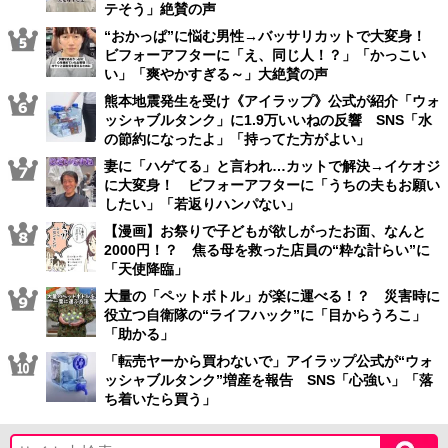
テそう」絶賛の声
“おかっぱ”に悩む男性→バッサリカットで大変身！
ビフォーアフターに「え、同じ人！？」「かっこい
い」「爽やかすぎる～」大絶賛の声
熊本地震発生を受け《アイラップ》公式が紹介「ウォ
ッシャブルタンク」に1.9万いいねの反響 SNS「水
の節約になったよ」「持ってた方がよい」
妻に「ハゲてる」と言われ…カットで解決→イケオジ
に大変身！ ビフォーアフターに「うちの夫もお願い
したい」「若返りハンパない」
【漫画】お祭りで子どもが欲しがったお面、なんと
2000円！？ 焦る母を救った店員の“粋な計らい”に
「天使降臨」
大量の「ペットボトル」が楽に運べる！？ 災害時に
役立つ自衛隊の“ライフハック”に「目からうろこ」
「助かる」
「転売ヤーから買わないで」アイラップ公式が“ウォ
ッシャブルタンク”増産を報告 SNS「心強い」「落
ち着いたら買う」