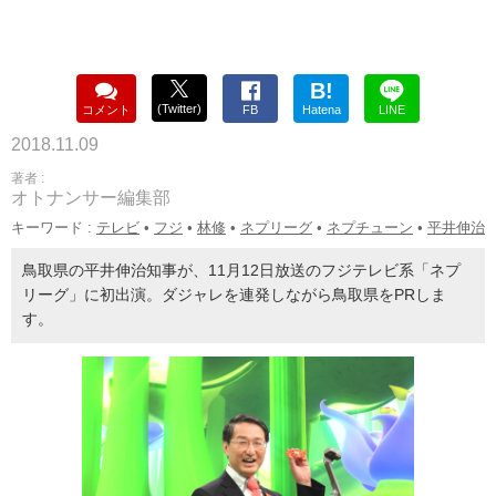
B!
(Twitter)
コメント
FB
Hatena
LINE
2018.11.09
著者 :
オトナンサー編集部
キーワード :
テレビ
•
フジ
•
林修
•
ネプリーグ
•
ネプチューン
•
平井伸治
鳥取県の平井伸治知事が、11月12日放送のフジテレビ系「ネプ
リーグ」に初出演。ダジャレを連発しながら鳥取県をPRしま
す。