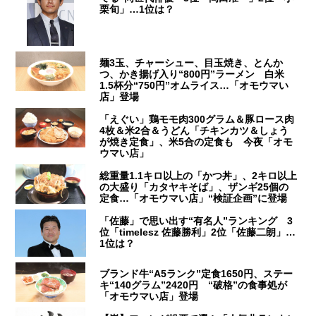
栗旬」…1位は？
麺3玉、チャーシュー、目玉焼き、とんか
つ、かき揚げ入り“800円”ラーメン 白米
1.5杯分“750円”オムライス…「オモウマい
店」登場
「えぐい」鶏モモ肉300グラム＆豚ロース肉
4枚＆米2合＆うどん「チキンカツ＆しょう
が焼き定食」、米5合の定食も 今夜「オモ
ウマい店」
総重量1.1キロ以上の「かつ丼」、2キロ以上
の大盛り「カタヤキそば」、ザンギ25個の
定食…「オモウマい店」“検証企画”に登場
「佐藤」で思い出す“有名人”ランキング 3
位「timelesz 佐藤勝利」2位「佐藤二朗」…
1位は？
ブランド牛“A5ランク”定食1650円、ステー
キ“140グラム”2420円 “破格”の食事処が
「オモウマい店」登場