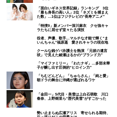
「面白いギネス世界記録」ランキング 3位
「最も身長の高い人」2位「ネズミを捕まえ
た数」…1位はフジテレビの“長寿アニメ”
「特捜9」新メンバー深川麻衣 クセ強キャ
ラたちに屈せず堂々たる演技
役者、声優、歌手…マルチな才能で輝く“ま
いんちゃん”福原遥 愛されキャラの現在地
クールな銭ゲバ弁護士を熱演 「元彼の遺言
状」で見えた綾瀬はるかの“ブランド力”
「マイファミリー」「わたナギ」…多部未華
子が醸し出す圧倒的“ヒロイン力”
「ちむどんどん」「ちゅらさん」「純と愛」
朝ドラの舞台に沖縄が選ばれるワケ
「金田一」5代目・美雪は上白石萌歌 川口
春奈、上野樹里ら“歴代美雪”がすごかった
勢い止まらぬ広瀬アリス 寄せられる期待、
引っ張りだこの背景とは