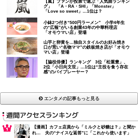
【嵐】ファンが投票で選ぶ「人気曲ランキン
グ」 「A・RA・SHI」「Monster」
「Love so sweet」…1位は？
小鉢2つ付き“500円ラーメン” 小学4年生
の“広報”がいる創業43年の中華料理店
「オモウマい店」登場
山芋と卵黄を…独自スタイルのお好み焼き
口が荒い“名物ママ”の鉄板焼き店が「オモウ
マい店」登場
【脇役俳優】ランキング 3位「松重豊」、
2位「小日向文世」…1位は“主役を食う存在
感”のバイプレーヤー？
エンタメの記事もっと見る
週間アクセスランキング
【漫画】カフェ店員から「ミルクと砂糖は？」と聞か
れ… 夫の“ナイスな返答”に「これから使います」