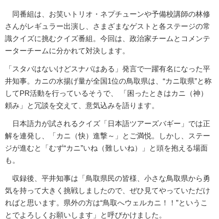
同番組は、お笑いトリオ・ネプチューンや予備校講師の林修
さんがレギュラー出演し、さまざまなゲストと各ステージの常
識クイズに挑むクイズ番組。今回は、政治家チームとコメンテ
ーターチームに分かれて対決します。
「スタバはないけどスナバはある」発言で一躍有名になった平
井知事。カニの水揚げ量が全国1位の鳥取県は、“カニ取県”と称
してPR活動を行っているそうで、 「困ったときはカニ（神）
頼み」と冗談を交えて、意気込みを語ります。
日本語力が試されるクイズ「日本語ツアーズバギー」では正
解を連発し、「カニ（快）進撃～」とご満悦。しかし、ステー
ジが進むと「むず“カニ”いね（難しいね）」と頭を抱える場面
も。
収録後、平井知事は「鳥取県民の皆様、小さな鳥取県から勇
気を持って大きく挑戦しましたので、ぜひ見てやっていただけ
ればと思います。県外の方は“鳥取へウェルカニ！！”というこ
とでよろしくお願いします」と呼びかけました。