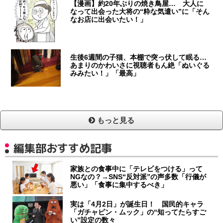
【漫画】約20年ぶりの焼き鳥屋… 大人に
なって出会った大将の“粋な気遣い”に「そん
なお店に出会いたい！」
生後6週間の子猫、本棚で突っ伏して眠る…
あまりのかわいさに視聴者もん絶「ぬいぐる
みみたい！」「最高」
もっと見る
編集部おすすめ記事
家族との食事中に「テレビをつける」って
NGなの？→SNS“反対派”の声多数「行儀が
悪い」「食事に集中するべき」
実は「4月2日」が誕生日！ 国民的キャラ
「ガチャピン・ムック」の“知ってたらすご
い”設定の数々