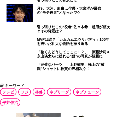
月9、大河、紅白…俳優・大泉洋が最強
の“モテ役者”となったワケ
引っ張りだこの“役者”佐々木希 起用が相次
ぐその背景は？
MVPは誰？「カムカムエヴリバディ」100年
を描いた壮大な物語を振り返る
「整くんどうしてここに！？」 伊藤沙莉＆
永山瑛太らに紛れる“謎”の写真が話題に
「完璧なパーツ」 上野樹里、極上の“横
顔”ショットに称賛の声相次ぐ！
キーワード
テレビ
フジ
林修
ネプリーグ
ネプチューン
平井伸治