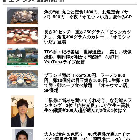
魚の“頭”丸ごと定食1480円、お魚定食（サ
バ）500円 今夜「オモウマい店」夏休みSP
長さ30センチ、重さ250グラム「ビックカツ
丼」、角煮300グラムのカレー…「オモウマ
い店」登場
TBS系・紀行番組「世界遺産」 美しい映像
撮影、制作陣が明かす“秘話” 8月7日
YouTubeライブ配信
ブランド卵の“TKG”200円、ラーメン600
円、卵10個分の目玉焼き1000円…生卵・ゆ
で卵・卵スープ食べ放題 「オモウマい店」
SP登場
「親身に悩みを聞いてくれそう」な芸能人ラ
ンキング 3位「内村光良」…小学生～高校
生の保護者300人超が選んだ2位＆1位は？
大人の渋さ＆色気？ 40代男性が選ぶ“イケ
てる”同世代俳優 3位「岡田准一」2位「小