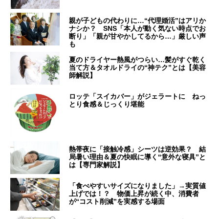
親が子どもの代わりに…“代理婚活”はアリか
ナシか？ SNS「本人が動く気ない時点でお
断り」「親が甘やかしてるから…」厳しい声
も
夏のドライヤー熱風がつらい…髪がすぐ乾く
当て方＆タオルドライの“神テク”とは【美容
師解説】
ロッテ「スイカバー」がジェラートに ねっ
とり食感＆じっくり堪能
熱帯夜に「接触冷感」シーツは逆効果？ 結
局暑い理由＆夏の快眠に導く“意外な寝具”と
は【専門家解説】
「食べやすいサイズになりました」→実質値
上げでは！？ 物価上昇が続く中、消費者
が“コスト削減”を実感する場面