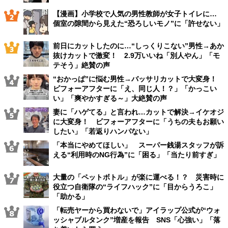
【漫画】小学校で人気の男性教師が女子トイレに…
個室の隙間から見えた“恐ろしいモノ”に「許せない」
前日にカットしたのに…“しっくりこない”男性→あか
抜けカットで激変！ 2.9万いいね「別人やん」「モ
テそう」絶賛の声
“おかっぱ”に悩む男性→バッサリカットで大変身！
ビフォーアフターに「え、同じ人！？」「かっこい
い」「爽やかすぎる～」大絶賛の声
妻に「ハゲてる」と言われ…カットで解決→イケオジ
に大変身！ ビフォーアフターに「うちの夫もお願い
したい」「若返りハンパない」
「本当にやめてほしい」 スーパー銭湯スタッフが訴
える“利用時のNG行為”に「困る」「当たり前すぎ」
大量の「ペットボトル」が楽に運べる！？ 災害時に
役立つ自衛隊の“ライフハック”に「目からうろこ」
「助かる」
「転売ヤーから買わないで」アイラップ公式が“ウォ
ッシャブルタンク”増産を報告 SNS「心強い」「落