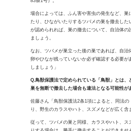
83条1号）。
場合によっては、ふん害や害虫の発生など、巣
たり、ひながいたりするツバメの巣を撤去した
が認められれば、巣の撤去について、自治体の
ましょう。
なお、ツバメが巣立った後の巣であれば、自治
卵やひなが残っていないか必ず確認する必要が
しましょう」
Q.鳥獣保護法で定められている「鳥獣」とは
巣を無断で撤去した場合も違法となる可能性が
佐藤さん「鳥獣保護法2条1項によると、同法
り、野生のカラスやハト、スズメなどが広く含
従って、ツバメの巣と同様、カラスやハト、ス
りする場合は、勝手に撤去することができませ