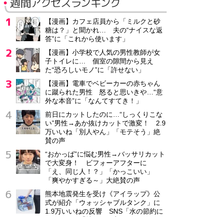
週間アクセスランキング
【漫画】カフェ店員から「ミルクと砂
糖は？」と聞かれ… 夫の“ナイスな返
答”に「これから使います」
【漫画】小学校で人気の男性教師が女
子トイレに… 個室の隙間から見え
た“恐ろしいモノ”に「許せない」
【漫画】電車でベビーカーの赤ちゃん
に蹴られた男性 怒ると思いきや…“意
外な本音”に「なんてすてき！」
前日にカットしたのに…“しっくりこな
い”男性→あか抜けカットで激変！ 2.9
万いいね「別人やん」「モテそう」絶
賛の声
“おかっぱ”に悩む男性→バッサリカット
で大変身！ ビフォーアフターに
「え、同じ人！？」「かっこいい」
「爽やかすぎる～」大絶賛の声
熊本地震発生を受け《アイラップ》公
式が紹介「ウォッシャブルタンク」に
1.9万いいねの反響 SNS「水の節約に