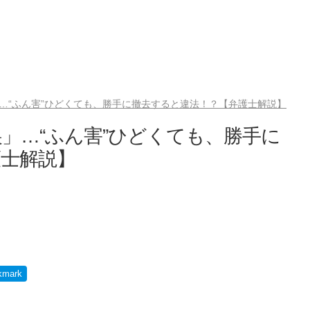
…“ふん害”ひどくても、勝手に撤去すると違法！？【弁護士解説】
」…“ふん害”ひどくても、勝手に
護士解説】
kmark