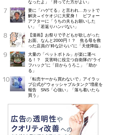
なったよ」「持ってた方がよい」
妻に「ハゲてる」と言われ…カットで
解決→イケオジに大変身！ ビフォー
アフターに「うちの夫もお願いした
い」「若返りハンパない」
【漫画】お祭りで子どもが欲しがった
お面、なんと2000円！？ 焦る母を救
った店員の“粋な計らい”に「天使降臨」
大量の「ペットボトル」が楽に運べ
る！？ 災害時に役立つ自衛隊の“ライ
フハック”に「目からうろこ」「助か
る」
「転売ヤーから買わないで」アイラッ
プ公式が“ウォッシャブルタンク”増産を
報告 SNS「心強い」「落ち着いたら
買う」