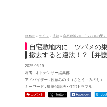
HOME
ライフ
法律
自宅敷地内に「ツバメの巣」
自宅敷地内に「ツバメの巣
撤去すると違法！？【弁
2025.06.19
著者 :
オトナンサー編集部
アドバイザー :
佐藤みのり（さとう・みのり）
キーワード :
鳥獣保護法
•
住宅トラブル
コメント
(Twitter)
Facebook
B!
Boo