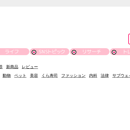
ライフ
SNSトピック
リサーチ
ト
題
新商品
レビュー
動物
ペット
美容
くら寿司
ファッション
内科
法律
サブウェ