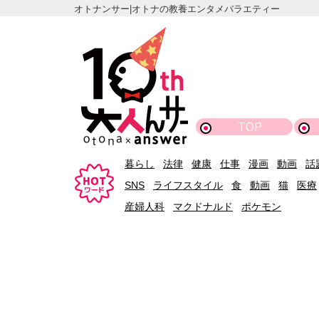
オトナンサー|オトナの教養エンタメバラエティー
TOP
暮らし
法律
健康
仕事
漫画
動画
話
SNS
ライフスタイル
食
動画
猫
医療
産婦人科
マクドナルド
ポケモン