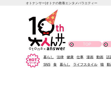
オトナンサー|オトナの教養エンタメバラエティー
TOP
暮らし
法律
健康
仕事
漫画
動画
話
SNS
食
暮らし
ライフスタイル
猫
動