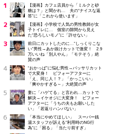
【漫画】カフェ店員から「ミルクと砂
糖は？」と聞かれ… 夫の“ナイスな返
答”に「これから使います」
【漫画】小学校で人気の男性教師が女
子トイレに… 個室の隙間から見え
た“恐ろしいモノ”に「許せない」
前日にカットしたのに…“しっくりこな
い”男性→あか抜けカットで激変！ 2.9
万いいね「別人やん」「モテそう」絶
賛の声
“おかっぱ”に悩む男性→バッサリカット
で大変身！ ビフォーアフターに
「え、同じ人！？」「かっこいい」
「爽やかすぎる～」大絶賛の声
妻に「ハゲてる」と言われ…カットで
解決→イケオジに大変身！ ビフォー
アフターに「うちの夫もお願いした
い」「若返りハンパない」
「本当にやめてほしい」 スーパー銭
湯スタッフが訴える“利用時のNG行
為”に「困る」「当たり前すぎ」