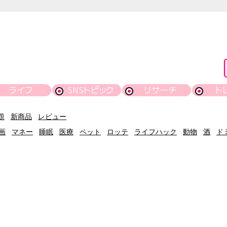
ライフ
SNSトピック
リサーチ
ト
題
新商品
レビュー
画
マネー
睡眠
医療
ペット
ロッテ
ライフハック
動物
酒
ド