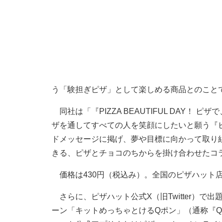
う「験担ぎピザ」として楽しめる商品とのこと
同社は「『PIZZA BEAUTIFUL DAY！
ザを通してすべての人を笑顔にしたいと願う『ピザハット』と
ドメッセージに掲げ、夢や目標に向かって取り
きる、ピザとチョコのちからを掛け合わせたコ
価格は430円（税込み）。全国のピザハット
さらに、ピザハット公式X（旧Twitter）で
ーン「キットめっちゃとけるQポン」（通称『Q