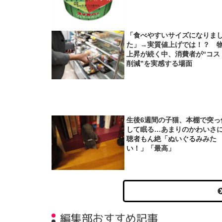
「食べやすいサイズになりま
た」→実質値上げでは！？ 
上昇が続く中、消費者が“コス
削減”を実感する場面
生後6週間の子猫、本棚で突っ
して眠る…あまりのかわいさ
聴者もん絶「ぬいぐるみみた
い！」「最高」
編集部おすすめ記事