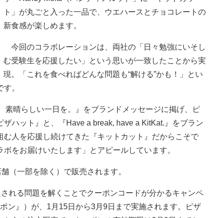
ト」が丸ごと入った一品で、ウエハースとチョコレートの
新食感が楽しめます。
今回のコラボレーションは、両社の「日々勉強にいそし
む受験生を応援したい」という思いが一致したことから実
現。「これを食べればどんな問題も“解ける”かも！」とい
です。
 ピザで、素晴らしい一日を。』をブランドメッセージに掲げ、ピ
、『Have a break, have a KitKat.』をブラン
組む人を応援し続けてきた『キットカット』だからこそで
ラボをお届けいたします」とアピールしています。
店舗（一部を除く）で販売されます。
出題される問題を解くことでクーポンコードが分かるキャンペ
ポン』）が、1月15日から3月9日まで実施されます。ピザ