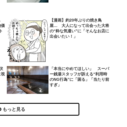
し
【漫画】約20年ぶりの焼き鳥
物価
屋… 大人になって出会った大将
ト
の“粋な気遣い”に「そんなお店に
出会いたい！」
伏
「本当にやめてほしい」 スーパ
に視
ー銭湯スタッフが訴える“利用時
のNG行為”に「困る」「当たり前
すぎ」
もっと見る