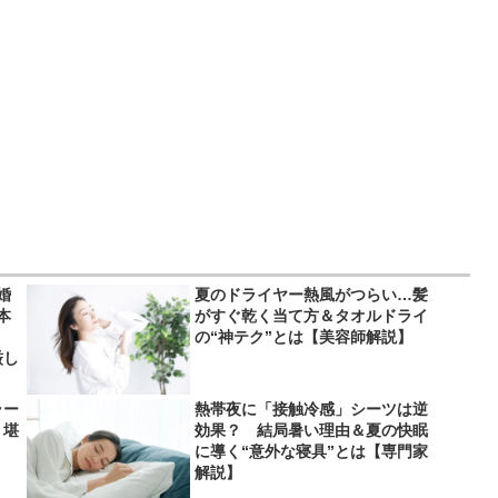
婚
夏のドライヤー熱風がつらい…髪
本
がすぐ乾く当て方＆タオルドライ
」
の“神テク”とは【美容師解説】
厳し
ラー
熱帯夜に「接触冷感」シーツは逆
り堪
効果？ 結局暑い理由＆夏の快眠
に導く“意外な寝具”とは【専門家
解説】