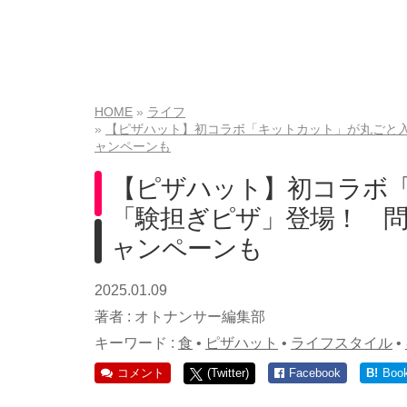
HOME
ライフ
【ピザハット】初コラボ「キットカット」が丸ごと
ャンペーンも
【ピザハット】初コラボ
「験担ぎピザ」登場！ 
ャンペーンも
2025.01.09
著者 :
オトナンサー編集部
キーワード :
食
•
ピザハット
•
ライフスタイル
•
コメント
(Twitter)
Facebook
B!
Boo