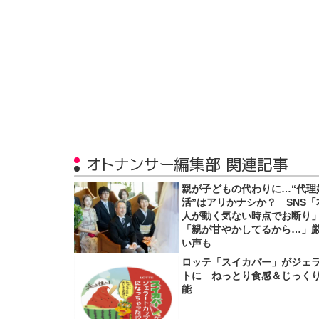
オトナンサー編集部 関連記事
親が子どもの代わりに…“代理
活”はアリかナシか？ SNS「
人が動く気ない時点でお断り
「親が甘やかしてるから…」
い声も
ロッテ「スイカバー」がジェ
トに ねっとり食感＆じっく
能