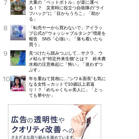
大量の「ペットボトル」が楽に運べ
る！？ 災害時に役立つ自衛隊の“ライ
フハック”に「目からうろこ」「助か
る」
「転売ヤーから買わないで」アイラッ
プ公式が“ウォッシャブルタンク”増産を
報告 SNS「心強い」「落ち着いたら
買う」
見つけたら踏みつぶして…サクラ、ウ
メ枯らす“特定外来生物”とは？ 鈴木農
水相の注意喚起に「怖い」「迷わずつ
ぶす」
年を重ねて貧相に…“シワ＆面長”も気に
なる女性→カットで10歳以上若返
り！？「めちゃくちゃ美人に」「とっ
ても華やか」