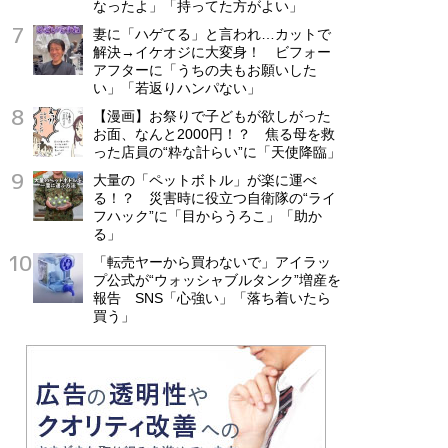
なったよ」「持ってた方がよい」
妻に「ハゲてる」と言われ…カットで
解決→イケオジに大変身！ ビフォー
アフターに「うちの夫もお願いした
い」「若返りハンパない」
【漫画】お祭りで子どもが欲しがった
お面、なんと2000円！？ 焦る母を救
った店員の“粋な計らい”に「天使降臨」
大量の「ペットボトル」が楽に運べ
る！？ 災害時に役立つ自衛隊の“ライ
フハック”に「目からうろこ」「助か
る」
「転売ヤーから買わないで」アイラッ
プ公式が“ウォッシャブルタンク”増産を
報告 SNS「心強い」「落ち着いたら
買う」