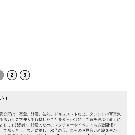
1
2
3
い）
意分野は、恋愛、婚活、芸能、ドキュメントなど。タレントの写真集
あるカリスマ仲人を取材したことをきっかけに「ご縁を結ぶ仕事」に
としても活動中。婚活のためのレクチャーやイベントも多数開催す
ーで知り合った夫と結婚し、双子の母。自らのお見合い経験を生かし