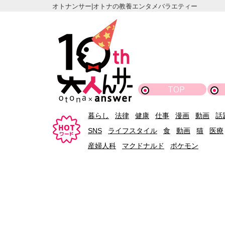
オトナンサー|オトナの教養エンタメバラエティー
TOP
暮らし
法律
健康
仕事
漫画
動画
話
SNS
ライフスタイル
食
動画
猫
医療
産婦人科
マクドナルド
ポケモン