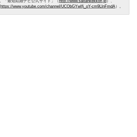
。「最短結婚ナビ公式サイト」（
http://www.saitankekkon.jp
）、
（
https://www.youtube.com/channel/UCObGYwIfj_oY-cm9LlnFmdA
）。