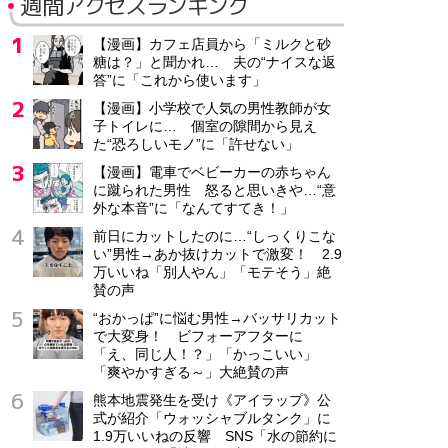
週間アクセスランキング
【漫画】カフェ店員から「ミルクと砂
糖は？」と聞かれ… 夫の“ナイスな返
答”に「これから使います」
【漫画】小学校で人気の男性教師が女
子トイレに… 個室の隙間から見え
た“恐ろしいモノ”に「許せない」
【漫画】電車でベビーカーの赤ちゃん
に蹴られた男性 怒ると思いきや…“意
外な本音”に「なんてすてき！」
前日にカットしたのに…“しっくりこな
い”男性→あか抜けカットで激変！ 2.9
万いいね「別人やん」「モテそう」絶
賛の声
“おかっぱ”に悩む男性→バッサリカット
で大変身！ ビフォーアフターに
「え、同じ人！？」「かっこいい」
「爽やかすぎる～」大絶賛の声
熊本地震発生を受け《アイラップ》公
式が紹介「ウォッシャブルタンク」に
1.9万いいねの反響 SNS「水の節約に