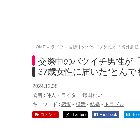
HOME
ライフ
交際中のバツイチ男性が「海外赴任」
交際中のバツイチ男性が
37歳女性に届いた“とんでも
2024.12.08
著者 :
仲人・ライター 鎌田れい
キーワード :
恋愛
•
婚活
•
結婚
•
トラブル
コメント
(Twitter)
Facebook
B!
Boo