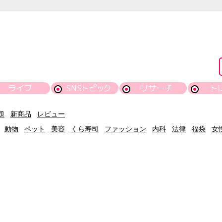
ライフ
SNSトピック
リサーチ
ト
題
新商品
レビュー
動物
ペット
美容
くら寿司
ファッション
内科
法律
福袋
女