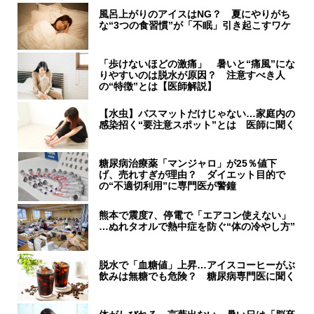
風呂上がりのアイスはNG？ 夏にやりがち
な“3つの食習慣”が「不眠」引き起こすワケ
「歩けないほどの激痛」 暑いと“痛風”にな
りやすいのは脱水が原因？ 注意すべき人
の“特徴”とは【医師解説】
【水虫】バスマットだけじゃない…家庭内の
感染招く“要注意スポット”とは 医師に聞く
糖尿病治療薬「マンジャロ」が25％値下
げ、売れすぎが理由？ ダイエット目的で
の“不適切利用”に専門医が警鐘
熊本で震度7、停電で「エアコン使えない」
…ぬれタオルで熱中症を防ぐ“体の冷やし方”
脱水で「血糖値」上昇…アイスコーヒーがぶ
飲みは無糖でも危険？ 糖尿病専門医に聞く