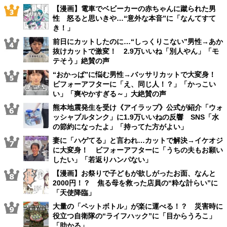
【漫画】電車でベビーカーの赤ちゃんに蹴られた男
性 怒ると思いきや…“意外な本音”に「なんてすて
き！」
前日にカットしたのに…“しっくりこない”男性→あか
抜けカットで激変！ 2.9万いいね「別人やん」「モ
テそう」絶賛の声
“おかっぱ”に悩む男性→バッサリカットで大変身！
ビフォーアフターに「え、同じ人！？」「かっこい
い」「爽やかすぎる～」大絶賛の声
熊本地震発生を受け《アイラップ》公式が紹介「ウォ
ッシャブルタンク」に1.9万いいねの反響 SNS「水
の節約になったよ」「持ってた方がよい」
妻に「ハゲてる」と言われ…カットで解決→イケオジ
に大変身！ ビフォーアフターに「うちの夫もお願い
したい」「若返りハンパない」
【漫画】お祭りで子どもが欲しがったお面、なんと
2000円！？ 焦る母を救った店員の“粋な計らい”に
「天使降臨」
大量の「ペットボトル」が楽に運べる！？ 災害時に
役立つ自衛隊の“ライフハック”に「目からうろこ」
「助かる」