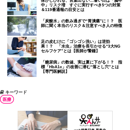
体がしびれる、言葉出ない…暑い日は「脳卒
中」リスク増 すぐに実行すべき5つの対策
＆119番通報の目安とは
「炭酸水」の飲み過ぎで“胃潰瘍”に！？ 医
師に聞く本当のリスク＆注意すべき人の特徴
足の皮むけに「ゴシゴシ洗い」は逆効
果！？ 「水虫」治療を長引かせる“3大NG
セルフケア”とは【医師が警鐘】
「糖尿病」の数値、実は夏に下がる！？ 指
標「HbA1c」の改善に潜む“落とし穴”とは
【専門医解説】
キーワード
医療