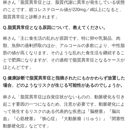
林さん「脂質異常症とは、脂質代謝に異常が発生している状態
のことです。総コレステロール値が220mg／dl以上になると、
脂質異常症と診断されます」
Q.脂質異常症となる原因について、教えてください。
林さん「主に食生活の乱れが原因です。特に卵や乳製品、肉
類、魚卵の過剰摂取のほか、アルコールの多飲により、中性脂
肪の値が高くなります。そのような乱れた食生活を継続するこ
とで肥満になりますが、その過程で脂質異常症となるケースが
ほとんどです」
Q.健康診断で脂質異常症と指摘されたにもかかわらず放置した
場合、どのようなリスクが生じる可能性があるのでしょうか。
林さん「脂質異常症は自覚症状がないものの、動脈硬化を引き
起こす要因の一つになるため、注意が必要です。動脈硬化によ
って発生するリスクのある代表的な疾患は『脳梗塞』『脳出
血』『心筋梗塞』『狭心症』『大動脈瘤（りゅう）』『閉塞性
動脈硬化症』などです」