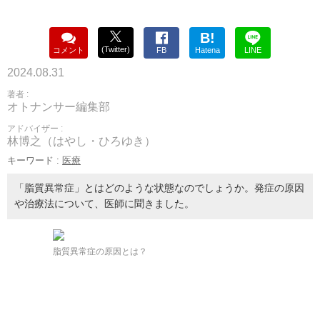
B!
(Twitter)
コメント
FB
Hatena
LINE
2024.08.31
著者 :
オトナンサー編集部
アドバイザー :
林博之（はやし・ひろゆき）
キーワード :
医療
「脂質異常症」とはどのような状態なのでしょうか。発症の原因
や治療法について、医師に聞きました。
脂質異常症の原因とは？