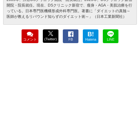
開院・院長就任。現在、DSクリニック新宿で、瘦身・AGA・美肌治療を行
っている。日本専門医機構形成外科専門医。著書に「ダイエットの真髄～
医師が教えるリバウンド知らずのダイエット術～」（日本工業新聞社）
B!
(Twitter)
コメント
FB
Hatena
LINE