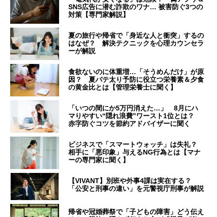
SNS広告に潜む詐欺のワナ… 被害防ぐ3つの
対策【専門家解説】
夏の旅行や帰省で「身近な人と衝突」するの
はなぜ？ 解決テクニックを心理カウンセラ
ーが解説
食欲ないのに体重増…「そうめんだけ」が原
因？ 夏バテ太り予防に役立つ栄養素＆夕食
の黄金比とは【管理栄養士に聞く】
「いつの間にか5万円消えた…」 8月にハ
マりやすい“隠れ浪費”ワースト1位とは？
赤字防ぐコツを節約アドバイザーに聞く
ビジネスで「スマートウォッチ」は失礼？
相手に「悪印象」与えるNG行為とは【マナ
ーの専門家に聞く】
【VIVANT】別班や外事4課は実在する？
「公安と刑事の違い」を元警視庁刑事が解説
帰省や冠婚葬祭で「子どもの障害」どう伝え