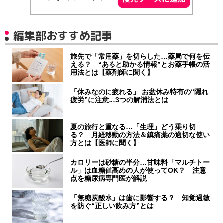
編集部おすすめ記事
旅先で「常用薬」を切らした…薬局で何を伝
える？ “あると助かる情報”とお薬手帳の活
用法とは【薬剤師に聞く】
「休みなのに疲れる」 お盆休み特有の“隠れ
疲労”に注意…3つの解消法とは
夏の旅行と重なる…「生理」どう乗り切
る？ 月経移動の方法＆鎮痛薬の適切な使い
方とは【医師に聞く】
カロリーは砂糖の半分…甘味料「マルチトー
ル」は血糖値高めの人が使ってOK？ 注意
点を糖尿病専門医が解説
「無糖炭酸水」は歯に影響する？ 知覚過敏
を防ぐ“正しい飲み方”とは