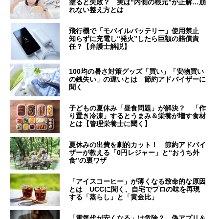
塗ると失敗？ 実は“内側の根元”が正解…崩
れない整え方とは
飛行機で「モバイルバッテリー」使用禁止
知らずに充電し“発火”したら巨額の賠償責
任？【弁護士解説】
100均の暑さ対策グッズ「買い」「安物買い
の銭失い」の違いとは 節約アドバイザーに
聞く
子どもの夏休み「昼食問題」が解決？ 「作
り置き冷凍」するとうまみ＆栄養が増す食材
とは【管理栄養士に聞く】
夏休みの出費を劇的カット！ 節約アドバイ
ザーが教える「0円レジャー」と“おうち外
食”の裏ワザ
「アイスコーヒー」が薄くなる致命的な原因
とは UCCに聞く、自宅でプロの味を再現
する「蒸らし」と「黄金比」
「電気代が安くなる」は危険？ 偽アプリ＆