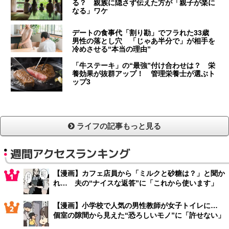
る？ 親族に隠さず伝えた方が「親子が楽に
なる」ワケ
デートの食事代「割り勘」でフラれた33歳
男性の落とし穴 「じゃあ半分で」が相手を
冷めさせる“本当の理由”
「牛ステーキ」の“最強”付け合わせは？ 栄
養効果が抜群アップ！ 管理栄養士が選ぶト
ップ3
ライフの記事もっと見る
週間アクセスランキング
【漫画】カフェ店員から「ミルクと砂糖は？」と聞か
れ… 夫の“ナイスな返答”に「これから使います」
【漫画】小学校で人気の男性教師が女子トイレに…
個室の隙間から見えた“恐ろしいモノ”に「許せない」