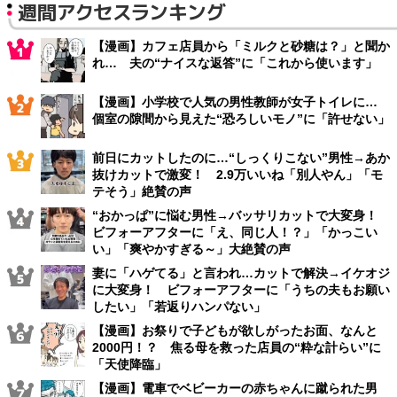
週間アクセスランキング
【漫画】カフェ店員から「ミルクと砂糖は？」と聞か
れ… 夫の“ナイスな返答”に「これから使います」
【漫画】小学校で人気の男性教師が女子トイレに…
個室の隙間から見えた“恐ろしいモノ”に「許せない」
前日にカットしたのに…“しっくりこない”男性→あか
抜けカットで激変！ 2.9万いいね「別人やん」「モ
テそう」絶賛の声
“おかっぱ”に悩む男性→バッサリカットで大変身！
ビフォーアフターに「え、同じ人！？」「かっこい
い」「爽やかすぎる～」大絶賛の声
妻に「ハゲてる」と言われ…カットで解決→イケオジ
に大変身！ ビフォーアフターに「うちの夫もお願い
したい」「若返りハンパない」
【漫画】お祭りで子どもが欲しがったお面、なんと
2000円！？ 焦る母を救った店員の“粋な計らい”に
「天使降臨」
【漫画】電車でベビーカーの赤ちゃんに蹴られた男