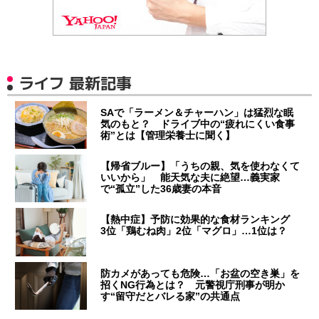
ライフ 最新記事
SAで「ラーメン＆チャーハン」は猛烈な眠
気のもと？ ドライブ中の“疲れにくい食事
術”とは【管理栄養士に聞く】
【帰省ブルー】「うちの親、気を使わなくて
いいから」 能天気な夫に絶望…義実家
で“孤立”した36歳妻の本音
【熱中症】予防に効果的な食材ランキング
3位「鶏むね肉」2位「マグロ」…1位は？
防カメがあっても危険…「お盆の空き巣」を
招くNG行為とは？ 元警視庁刑事が明か
す“留守だとバレる家”の共通点