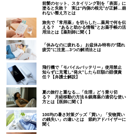
前髪のセット、スタイリング剤を「表面」に
塗ると失敗？ 実は“内側の根元”が正解…崩
れない整え方とは
旅先で「常用薬」を切らした…薬局で何を伝
える？ “あると助かる情報”とお薬手帳の活
用法とは【薬剤師に聞く】
「休みなのに疲れる」 お盆休み特有の“隠れ
疲労”に注意…3つの解消法とは
飛行機で「モバイルバッテリー」使用禁止
知らずに充電し“発火”したら巨額の賠償責
任？【弁護士解説】
夏の旅行と重なる…「生理」どう乗り切
る？ 月経移動の方法＆鎮痛薬の適切な使い
方とは【医師に聞く】
100均の暑さ対策グッズ「買い」「安物買い
の銭失い」の違いとは 節約アドバイザーに
聞く