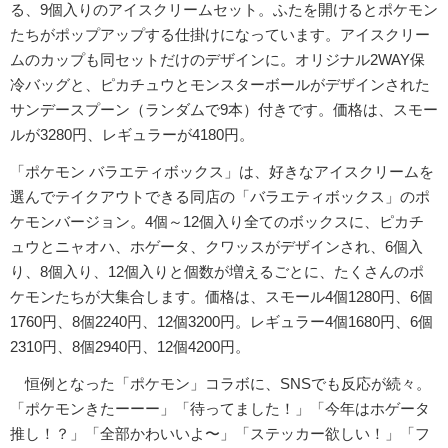
る、9個入りのアイスクリームセット。ふたを開けるとポケモン
たちがポップアップする仕掛けになっています。アイスクリー
ムのカップも同セットだけのデザインに。オリジナル2WAY保
冷バッグと、ピカチュウとモンスターボールがデザインされた
サンデースプーン（ランダムで9本）付きです。価格は、スモー
ルが3280円、レギュラーが4180円。
「ポケモン バラエティボックス」は、好きなアイスクリームを
選んでテイクアウトできる同店の「バラエティボックス」のポ
ケモンバージョン。4個～12個入り全てのボックスに、ピカチ
ュウとニャオハ、ホゲータ、クワッスがデザインされ、6個入
り、8個入り、12個入りと個数が増えるごとに、たくさんのポ
ケモンたちが大集合します。価格は、スモール4個1280円、6個
1760円、8個2240円、12個3200円。レギュラー4個1680円、6個
2310円、8個2940円、12個4200円。
恒例となった「ポケモン」コラボに、SNSでも反応が続々。
「ポケモンきたーーー」「待ってました！」「今年はホゲータ
推し！？」「全部かわいいよ〜」「ステッカー欲しい！」「フ