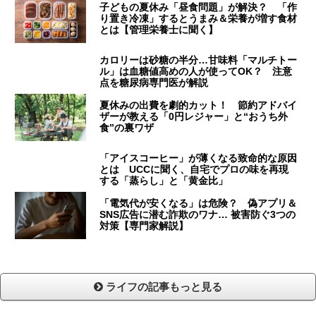
子どもの夏休み「昼食問題」が解決？ 「作
り置き冷凍」するとうまみ＆栄養が増す食材
とは【管理栄養士に聞く】
カロリーは砂糖の半分…甘味料「マルチトー
ル」は血糖値高めの人が使ってOK？ 注意
点を糖尿病専門医が解説
夏休みの出費を劇的カット！ 節約アドバイ
ザーが教える「0円レジャー」と“おうち外
食”の裏ワザ
「アイスコーヒー」が薄くなる致命的な原因
とは UCCに聞く、自宅でプロの味を再現
する「蒸らし」と「黄金比」
「電気代が安くなる」は危険？ 偽アプリ＆
SNS広告に潜む詐欺のワナ… 被害防ぐ3つの
対策【専門家解説】
ライフの記事もっと見る