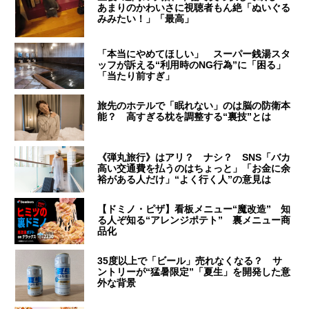
あまりのかわいさに視聴者もん絶「ぬいぐる
みみたい！」「最高」
「本当にやめてほしい」 スーパー銭湯スタ
ッフが訴える“利用時のNG行為”に「困る」
「当たり前すぎ」
旅先のホテルで「眠れない」のは脳の防衛本
能？ 高すぎる枕を調整する“裏技”とは
《弾丸旅行》はアリ？ ナシ？ SNS「バカ
高い交通費を払うのはちょっと」「お金に余
裕がある人だけ」“よく行く人”の意見は
【ドミノ・ピザ】看板メニュー“魔改造” 知
る人ぞ知る“アレンジポテト” 裏メニュー商
品化
35度以上で「ビール」売れなくなる？ サ
ントリーが“猛暑限定”「夏生」を開発した意
外な背景