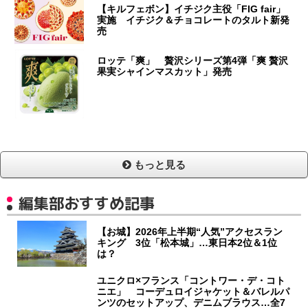
【キルフェボン】イチジク主役「FIG fair」
実施 イチジク＆チョコレートのタルト新発
売
ロッテ「爽」 贅沢シリーズ第4弾「爽 贅沢
果実シャインマスカット」発売
もっと見る
編集部おすすめ記事
【お城】2026年上半期“人気”アクセスラン
キング 3位「松本城」…東日本2位＆1位
は？
ユニクロ×フランス「コントワー・デ・コト
ニエ」 コーデュロイジャケット＆バレルパ
ンツのセットアップ、デニムブラウス…全7