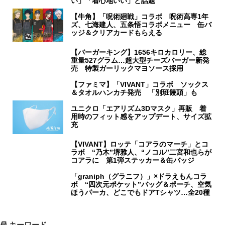
い」「着心地いい」と話題
【牛角】「呪術廻戦」コラボ 呪術高専1年
ズ、七海建人、五条悟コラボメニュー 缶バ
ッジ＆クリアカードもらえる
【バーガーキング】1656キロカロリー、総
重量527グラム…超大型チーズバーガー新発
売 特製ガーリックマヨソース採用
【ファミマ】「VIVANT」コラボ ソックス
＆タオルハンカチ発売 「別班饅頭」も
ユニクロ「エアリズム3Dマスク」再販 着
用時のフィット感をアップデート、サイズ拡
充
【VIVANT】ロッテ「コアラのマーチ」とコ
ラボ “乃木”堺雅人、“ノコル”二宮和也らが
コアラに 第1弾ステッカー＆缶バッジ
「graniph（グラニフ）」×ドラえもんコラ
ボ “四次元ポケット”バッグ＆ポーチ、空気
ほうパーカ、どこでもドアTシャツ…全20種
キーワード