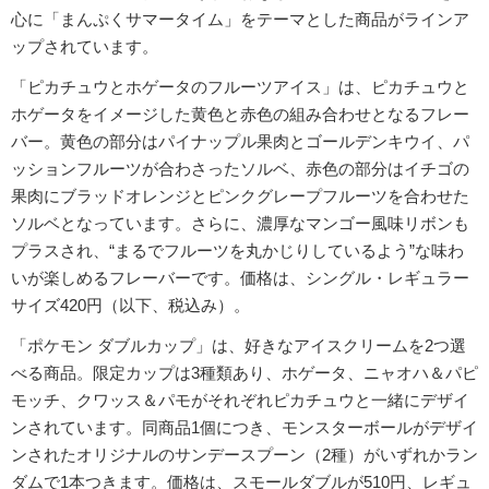
心に「まんぷくサマータイム」をテーマとした商品がラインア
ップされています。
「ピカチュウとホゲータのフルーツアイス」は、ピカチュウと
ホゲータをイメージした黄色と赤色の組み合わせとなるフレー
バー。黄色の部分はパイナップル果肉とゴールデンキウイ、パ
ッションフルーツが合わさったソルベ、赤色の部分はイチゴの
果肉にブラッドオレンジとピンクグレープフルーツを合わせた
ソルベとなっています。さらに、濃厚なマンゴー風味リボンも
プラスされ、“まるでフルーツを丸かじりしているよう”な味わ
いが楽しめるフレーバーです。価格は、シングル・レギュラー
サイズ420円（以下、税込み）。
「ポケモン ダブルカップ」は、好きなアイスクリームを2つ選
べる商品。限定カップは3種類あり、ホゲータ、ニャオハ＆パピ
モッチ、クワッス＆パモがそれぞれピカチュウと一緒にデザイ
ンされています。同商品1個につき、モンスターボールがデザイ
ンされたオリジナルのサンデースプーン（2種）がいずれかラン
ダムで1本つきます。価格は、スモールダブルが510円、レギュ