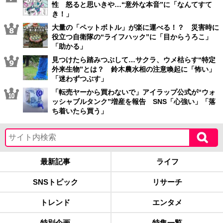
性 怒ると思いきや…“意外な本音”に「なんてすて
き！」
大量の「ペットボトル」が楽に運べる！？ 災害時に
役立つ自衛隊の“ライフハック”に「目からうろこ」
「助かる」
見つけたら踏みつぶして…サクラ、ウメ枯らす“特定
外来生物”とは？ 鈴木農水相の注意喚起に「怖い」
「迷わずつぶす」
「転売ヤーから買わないで」アイラップ公式が“ウォ
ッシャブルタンク”増産を報告 SNS「心強い」「落
ち着いたら買う」
最新記事
ライフ
SNSトピック
リサーチ
トレンド
エンタメ
特別企画
特集一覧