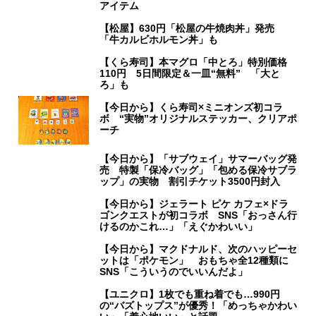
アイテム
【松屋】630円「松屋の牛焼肉丼」発売
「牛カルビホルモン丼」も
【くら寿司】本マグロ「中とろ」特別価格
110円 5日間限定＆一皿“無料” 「大と
ろ」も
【今日から】くら寿司×ミニオンズ初コラ
ボ “実物”オリジナルステッカー、クリアポ
ーチ
【今日から】「サブウェイ」サマーバッグ発
売 特製「保冷バッグ」「包める保冷サブラ
ップ」の実物 割引チケット3500円封入
【今日から】ジェラート ピケ カフェ×ドラ
ゴンクエストが初コラボ SNS「おっさん行
けるのかこれ…」「えぐかわいい」
【今日から】マクドナルド、次のハッピーセ
ットは「ポケモン」 おもちゃ全12種類に
SNS「こういうのでいいんだよ」
【ユニクロ】1枚でも重ね着でも…990円
の“バズトップス”が優秀！「めっちゃかわい