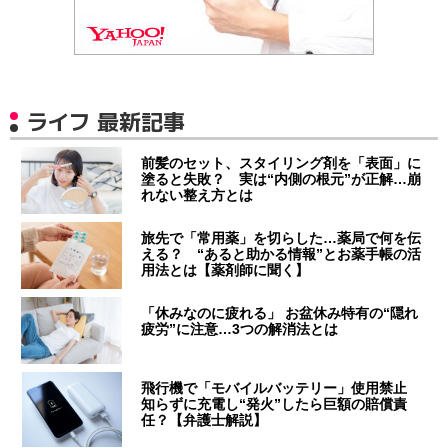
ライフ 最新記事
前髪のセット、スタイリング剤を「表面」に
塗ると失敗？ 実は“内側の根元”が正解…崩
れない整え方とは
旅先で「常用薬」を切らした…薬局で何を伝
える？ “あると助かる情報”とお薬手帳の活
用法とは【薬剤師に聞く】
「休みなのに疲れる」 お盆休み特有の“隠れ
疲労”に注意…3つの解消法とは
飛行機で「モバイルバッテリー」使用禁止
知らずに充電し“発火”したら巨額の賠償責
任？【弁護士解説】