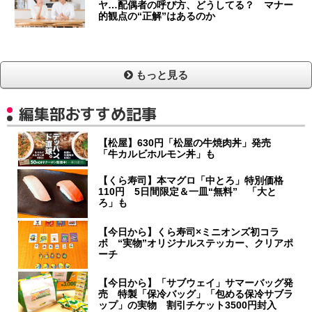
ヤ…配偶者の呼び方、どうしてる？ マナー
的観点の“正解”はあるのか
もっと見る
編集部おすすめ記事
【松屋】630円「松屋の牛焼肉丼」発売
「牛カルビホルモン丼」も
【くら寿司】本マグロ「中とろ」特別価格
110円 5日間限定＆一皿“無料” 「大と
ろ」も
【今日から】くら寿司×ミニオンズ初コラ
ボ “実物”オリジナルステッカー、クリアポ
ーチ
【今日から】「サブウェイ」サマーバッグ発
売 特製「保冷バッグ」「包める保冷サブラ
ップ」の実物 割引チケット3500円封入