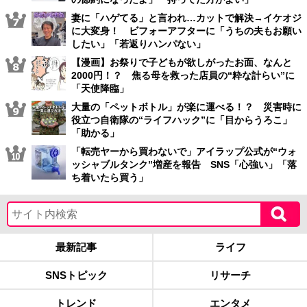
妻に「ハゲてる」と言われ…カットで解決→イケオジ
に大変身！ ビフォーアフターに「うちの夫もお願い
したい」「若返りハンパない」
【漫画】お祭りで子どもが欲しがったお面、なんと
2000円！？ 焦る母を救った店員の“粋な計らい”に
「天使降臨」
大量の「ペットボトル」が楽に運べる！？ 災害時に
役立つ自衛隊の“ライフハック”に「目からうろこ」
「助かる」
「転売ヤーから買わないで」アイラップ公式が“ウォ
ッシャブルタンク”増産を報告 SNS「心強い」「落
ち着いたら買う」
最新記事
ライフ
SNSトピック
リサーチ
トレンド
エンタメ