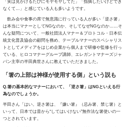
「実は見かけるたびにモヤモヤしてた」「指摘したいけどでき
なくて…」と感じている人も多いようです。
飲み会や食事の席で無意識に行っている人が多い「逆さ箸」
は本当にマナーとしてNGなのか、そしてなぜNGなのか……そ
んな疑問について、一般社団法人マナー＆プロトコル・日本伝
統文化普及協会の顧問を務め、テーブルマナーのスペシャリス
トとしてメディアをはじめ企業から個人まで研修や監修を行っ
ている、ヒロコマナーグループ講師、エレガントマナーズジャ
パン主宰の半田典世さんに教えていただきました。
「箸の上部は神様が使用する側」という説も
Q.箸の基本的なマナーにおいて、「逆さ箸」はNGといえる行
為なのでしょうか。
半田さん「はい。逆さ箸は、『嫌い箸』（忌み箸、禁じ箸）と
いって、日本では昔から“してはいけない”無作法な箸使いの一
つとされています。