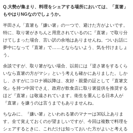
Q.大勢が集まり、料理をシェアする場所においては、「直箸」
もやはりNGなのでしょうか。
半田さん「直箸も『嫌い箸』の一つで、避けた方がよいです。
特に、取り箸がきちんと用意されているのに『直箸』で取り分
けてしまった場合、言い訳の余地はありませんね。ついお話に
夢中になって『直箸』で……とならないよう、気を付けましょ
う。
余談ですが、取り箸がない場合、以前には『逆さ箸をするくら
いなら直箸の方がマシ』という考えも確かにありました。しか
し、さすがにコロナ禍以降は、友好・親愛の証として『直箸文
化』を持つ中国でさえ、政府が飲食店に取り箸提供を推奨する
ほど『直箸』は敬遠されています。衛生を重んじる日本人が
『直箸』を嫌うのは言うまでもありませんね。
ちなみに、『嫌い箸』といわれる箸のマナーは30以上ありま
す。全て覚えておくのが望ましいですが、今回は複数で料理を
シェアするときに、これだけは知っておいた方がよいと考える