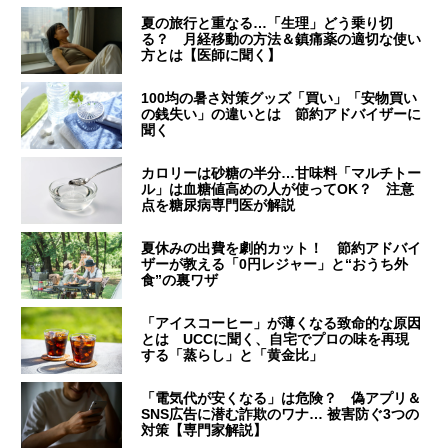
夏の旅行と重なる…「生理」どう乗り切
る？ 月経移動の方法＆鎮痛薬の適切な使い
方とは【医師に聞く】
100均の暑さ対策グッズ「買い」「安物買い
の銭失い」の違いとは 節約アドバイザーに
聞く
カロリーは砂糖の半分…甘味料「マルチトー
ル」は血糖値高めの人が使ってOK？ 注意
点を糖尿病専門医が解説
夏休みの出費を劇的カット！ 節約アドバイ
ザーが教える「0円レジャー」と“おうち外
食”の裏ワザ
「アイスコーヒー」が薄くなる致命的な原因
とは UCCに聞く、自宅でプロの味を再現
する「蒸らし」と「黄金比」
「電気代が安くなる」は危険？ 偽アプリ＆
SNS広告に潜む詐欺のワナ… 被害防ぐ3つの
対策【専門家解説】