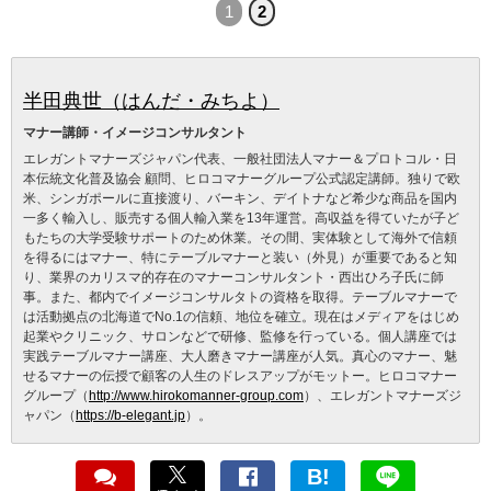
1
2
半田典世（はんだ・みちよ）
マナー講師・イメージコンサルタント
エレガントマナーズジャパン代表、一般社団法人マナー＆プロトコル・日
本伝統文化普及協会 顧問、ヒロコマナーグループ公式認定講師。独りで欧
米、シンガポールに直接渡り、バーキン、デイトナなど希少な商品を国内
一多く輸入し、販売する個人輸入業を13年運営。高収益を得ていたが子ど
もたちの大学受験サポートのため休業。その間、実体験として海外で信頼
を得るにはマナー、特にテーブルマナーと装い（外見）が重要であると知
り、業界のカリスマ的存在のマナーコンサルタント・西出ひろ子氏に師
事。また、都内でイメージコンサルタトの資格を取得。テーブルマナーで
は活動拠点の北海道でNo.1の信頼、地位を確立。現在はメディアをはじめ
起業やクリニック、サロンなどで研修、監修を行っている。個人講座では
実践テーブルマナー講座、大人磨きマナー講座が人気。真心のマナー、魅
せるマナーの伝授で顧客の人生のドレスアップがモットー。ヒロコマナー
グループ（
http://www.hirokomanner-group.com
）、エレガントマナーズジ
ャパン（
https://b-elegant.jp
）。
B!