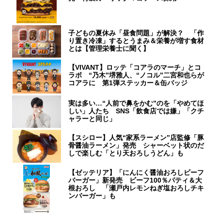
子どもの夏休み「昼食問題」が解決？ 「作
り置き冷凍」するとうまみ＆栄養が増す食材
とは【管理栄養士に聞く】
【VIVANT】ロッテ「コアラのマーチ」とコ
ラボ “乃木”堺雅人、“ノコル”二宮和也らが
コアラに 第1弾ステッカー＆缶バッジ
実は多い…“人前で鼻をかむ”のを「やめてほ
しい」人たち SNS「飲食店では嫌」「クチ
ャラーと同じ」
【スシロー】人気“家系ラーメン”店監修「豚
骨醤油ラーメン」発売 シャーベット状のだ
しで楽しむ「とり天おろしうどん」も
【ゼッテリア】「にんにく醤油おろしビーフ
バーガー」新発売 ビーフ100％パティ＆大
根おろし 「瀬戸内レモンねぎ塩おろしチキ
ンバーガー」も