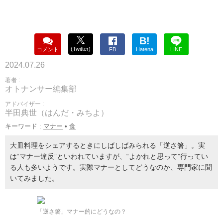
B!
(Twitter)
コメント
FB
Hatena
LINE
2024.07.26
著者 :
オトナンサー編集部
アドバイザー :
半田典世（はんだ・みちよ）
キーワード :
マナー
•
食
大皿料理をシェアするときにしばしばみられる「逆さ箸」。実
は“マナー違反”といわれていますが、“よかれと思って”行ってい
る人も多いようです。実際マナーとしてどうなのか、専門家に聞
いてみました。
「逆さ箸」マナー的にどうなの？