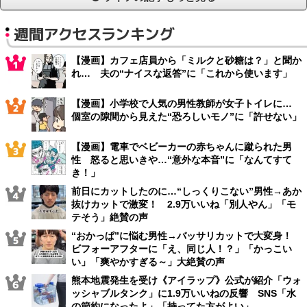
週間アクセスランキング
【漫画】カフェ店員から「ミルクと砂糖は？」と聞か
れ… 夫の“ナイスな返答”に「これから使います」
【漫画】小学校で人気の男性教師が女子トイレに…
個室の隙間から見えた“恐ろしいモノ”に「許せない」
【漫画】電車でベビーカーの赤ちゃんに蹴られた男
性 怒ると思いきや…“意外な本音”に「なんてすて
き！」
前日にカットしたのに…“しっくりこない”男性→あか
抜けカットで激変！ 2.9万いいね「別人やん」「モ
テそう」絶賛の声
“おかっぱ”に悩む男性→バッサリカットで大変身！
ビフォーアフターに「え、同じ人！？」「かっこい
い」「爽やかすぎる～」大絶賛の声
熊本地震発生を受け《アイラップ》公式が紹介「ウォ
ッシャブルタンク」に1.9万いいねの反響 SNS「水
の節約になったよ」「持ってた方がよい」