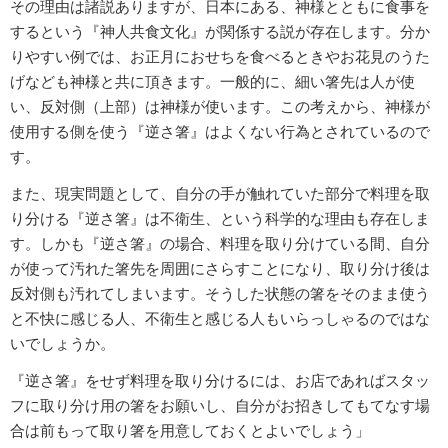
その理由は諸説ありますが、日本にある、神様とともに食事を
するという『神人共食文化』が関係する説が存在します。分か
りやすい例では、お正月におせちを食べるときやお花見のうた
げなども神様と共に頂きます。一般的に、細い箸先は人が使
い、反対側（上部）は神様が使います。この考えから、神様が
使用する側を使う『逆さ箸』はよくない行為とされているので
す。
また、現実問題として、自分の手が触れていた部分で料理を取
り分ける『逆さ箸』は不衛生、という科学的な理由も存在しま
す。しかも『逆さ箸』の場合、料理を取り分けている間、自分
が使って汚れた箸先を周囲にさらすことになり、取り分け後は
反対側も汚れてしまいます。そうした状態の箸をそのまま使う
と不快に感じる人、不衛生と感じる人もいらっしゃるのではな
いでしょうか。
『逆さ箸』をせず料理を取り分けるには、お店であればスタッ
フに取り分け用の箸をお願いし、自分がお招きしてもてなす場
合は前もって取り箸を用意しておくとよいでしょう」