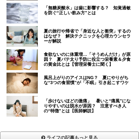
「無糖炭酸水」は歯に影響する？ 知覚過敏
を防ぐ“正しい飲み方”とは
夏の旅行や帰省で「身近な人と衝突」するの
はなぜ？ 解決テクニックを心理カウンセラ
ーが解説
食欲ないのに体重増…「そうめんだけ」が原
因？ 夏バテ太り予防に役立つ栄養素＆夕食
の黄金比とは【管理栄養士に聞く】
風呂上がりのアイスはNG？ 夏にやりがち
な“3つの食習慣”が「不眠」引き起こすワケ
「歩けないほどの激痛」 暑いと“痛風”にな
りやすいのは脱水が原因？ 注意すべき人
の“特徴”とは【医師解説】
ライフの記事もっと見る