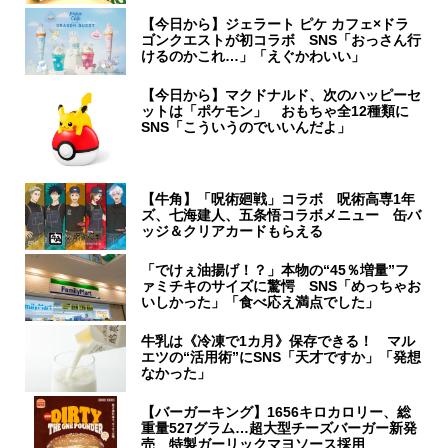
【今日から】ジェラート ピケ カフェ×ドラ
ゴンクエストが初コラボ SNS「おっさん行
けるのかこれ…」「えぐかわいい」
【今日から】マクドナルド、次のハッピーセ
ットは「ポケモン」 おもちゃ全12種類に
SNS「こういうのでいいんだよ」
【牛角】「呪術廻戦」コラボ 呪術高専1年
ズ、七海建人、五条悟コラボメニュー 缶バ
ッジ＆クリアカードもらえる
「でけぇ油揚げ！？」本物の“45％増量”フ
ァミチキのサイズに驚愕 SNS「めっちゃお
いしかった」「食べ応え満点でした」
牛乳は《冷凍で1カ月》保存できる！ マル
エツの“活用術”にSNS「天才ですか」「発想
なかった」
【バーガーキング】1656キロカロリー、総
重量527グラム…超大型チーズバーガー新発
売 特製ガーリックマヨソース採用