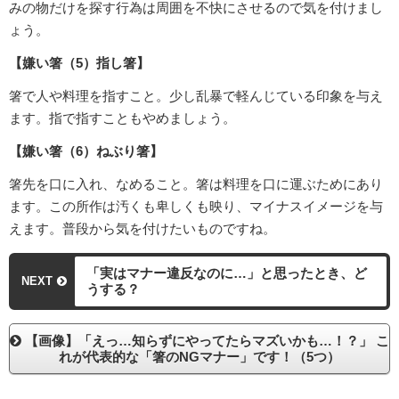
みの物だけを探す行為は周囲を不快にさせるので気を付けまし
ょう。
【嫌い箸（5）指し箸】
箸で人や料理を指すこと。少し乱暴で軽んじている印象を与え
ます。指で指すこともやめましょう。
【嫌い箸（6）ねぶり箸】
箸先を口に入れ、なめること。箸は料理を口に運ぶためにあり
ます。この所作は汚くも卑しくも映り、マイナスイメージを与
えます。普段から気を付けたいものですね。
「実はマナー違反なのに…」と思ったとき、ど
NEXT
うする？
【画像】「えっ…知らずにやってたらマズいかも…！？」 こ
れが代表的な「箸のNGマナー」です！（5つ）