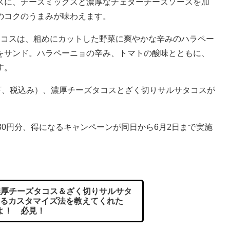
に、チーズミックスと濃厚なチェダーチーズソースを加
のコクのうまみが味わえます。
コスは、粗めにカットした野菜に爽やかな辛みのハラペー
をサンド。ハラペーニョの辛み、トマトの酸味とともに、
す。
下、税込み）、濃厚チーズタコスとざく切りサルサタコスが
0円分、得になるキャンペーンが同日から6月2日まで実施
厚チーズタコス＆ざく切りサルサタ
るカスタマイズ法を教えてくれた
よ！ 必見！