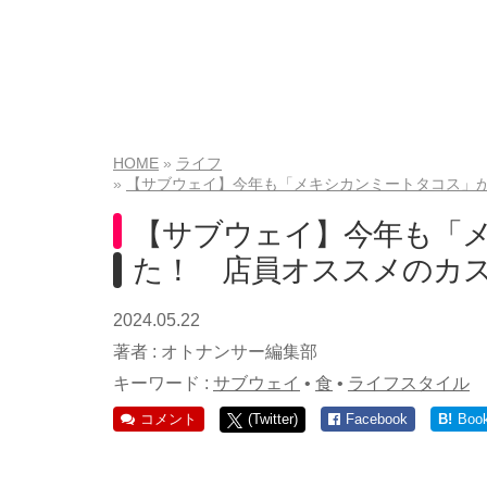
HOME
ライフ
【サブウェイ】今年も「メキシカンミートタコス」が
【サブウェイ】今年も「
た！ 店員オススメのカス
2024.05.22
著者 :
オトナンサー編集部
キーワード :
サブウェイ
•
食
•
ライフスタイル
コメント
(Twitter)
Facebook
B!
Boo