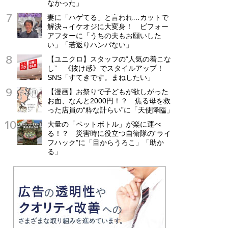
なかった」
妻に「ハゲてる」と言われ…カットで
解決→イケオジに大変身！ ビフォー
アフターに「うちの夫もお願いした
い」「若返りハンパない」
【ユニクロ】スタッフの“人気の着こな
し” 《抜け感》でスタイルアップ！
SNS「すてきです。まねしたい」
【漫画】お祭りで子どもが欲しがった
お面、なんと2000円！？ 焦る母を救
った店員の“粋な計らい”に「天使降臨」
大量の「ペットボトル」が楽に運べ
る！？ 災害時に役立つ自衛隊の“ライ
フハック”に「目からうろこ」「助か
る」