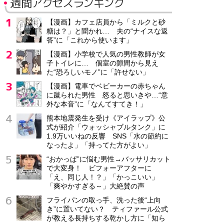
週間アクセスランキング
【漫画】カフェ店員から「ミルクと砂
糖は？」と聞かれ… 夫の“ナイスな返
答”に「これから使います」
【漫画】小学校で人気の男性教師が女
子トイレに… 個室の隙間から見え
た“恐ろしいモノ”に「許せない」
【漫画】電車でベビーカーの赤ちゃん
に蹴られた男性 怒ると思いきや…“意
外な本音”に「なんてすてき！」
熊本地震発生を受け《アイラップ》公
式が紹介「ウォッシャブルタンク」に
1.9万いいねの反響 SNS「水の節約に
なったよ」「持ってた方がよい」
“おかっぱ”に悩む男性→バッサリカット
で大変身！ ビフォーアフターに
「え、同じ人！？」「かっこいい」
「爽やかすぎる～」大絶賛の声
フライパンの取っ手、洗った後“上向
き”に置いてない？ ティファール公式
が教える長持ちする乾かし方に「知ら