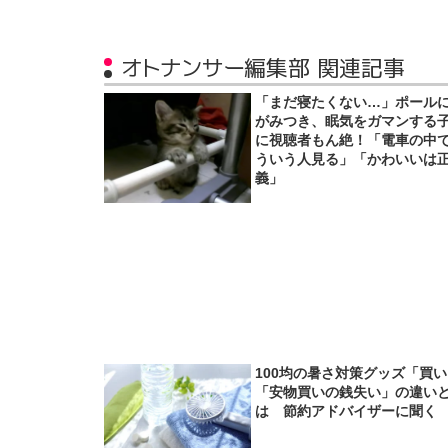
オトナンサー編集部 関連記事
「まだ寝たくない…」ポール
がみつき、眠気をガマンする
に視聴者もん絶！「電車の中
ういう人見る」「かわいいは
義」
100均の暑さ対策グッズ「買
「安物買いの銭失い」の違い
は 節約アドバイザーに聞く