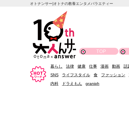
オトナンサー|オトナの教養エンタメバラエティー
TOP
暮らし
法律
健康
仕事
漫画
動画
話
SNS
ライフスタイル
食
ファッション
内科
ドラえもん
graniph