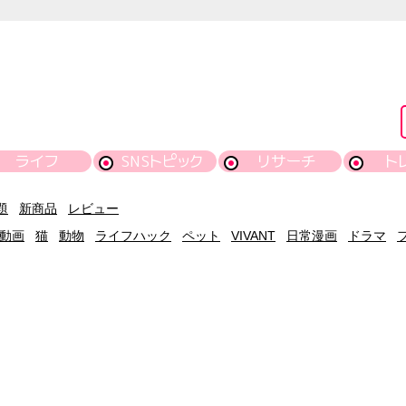
ライフ
SNSトピック
リサーチ
ト
題
新商品
レビュー
動画
猫
動物
ライフハック
ペット
VIVANT
日常漫画
ドラマ