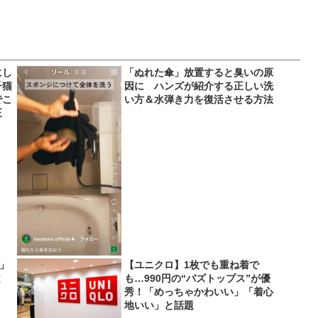
にし
「ぬれた傘」放置すると臭いの原
子猫
因に ハンズが紹介する正しい洗
でこ
い方＆水弾き力を復活させる方法
正
い」
【ユニクロ】1枚でも重ね着で
と
も…990円の“バズトップス”が優
秀！「めっちゃかわいい」「着心
地いい」と話題