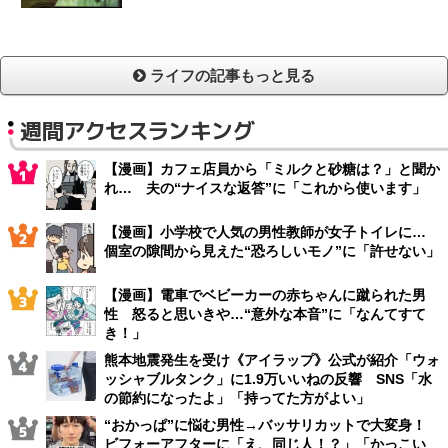
ライフの記事もっと見る
週間アクセスランキング
【漫画】カフェ店員から「ミルクと砂糖は？」と聞か
れ… 夫の“ナイスな返答”に「これから使います」
【漫画】小学校で人気の男性教師が女子トイレに…
個室の隙間から見えた“恐ろしいモノ”に「許せない」
【漫画】電車でベビーカーの赤ちゃんに蹴られた男
性 怒ると思いきや…“意外な本音”に「なんてすて
き！」
熊本地震発生を受け《アイラップ》公式が紹介「ウォ
ッシャブルタンク」に1.9万いいねの反響 SNS「水
の節約になったよ」「持ってた方がよい」
“おかっぱ”に悩む男性→バッサリカットで大変身！
ビフォーアフターに「え、同じ人！？」「かっこい