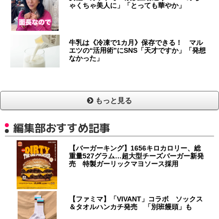
ゃくちゃ美人に」「とっても華やか」
牛乳は《冷凍で1カ月》保存できる！ マル
エツの“活用術”にSNS「天才ですか」「発想
なかった」
もっと見る
編集部おすすめ記事
【バーガーキング】1656キロカロリー、総
重量527グラム…超大型チーズバーガー新発
売 特製ガーリックマヨソース採用
【ファミマ】「VIVANT」コラボ ソックス
＆タオルハンカチ発売 「別班饅頭」も