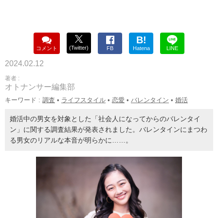
B!
(Twitter)
コメント
FB
Hatena
LINE
2024.02.12
著者 :
オトナンサー編集部
キーワード :
調査
•
ライフスタイル
•
恋愛
•
バレンタイン
•
婚活
婚活中の男女を対象とした「社会人になってからのバレンタイ
ン」に関する調査結果が発表されました。バレンタインにまつわ
る男女のリアルな本音が明らかに……。