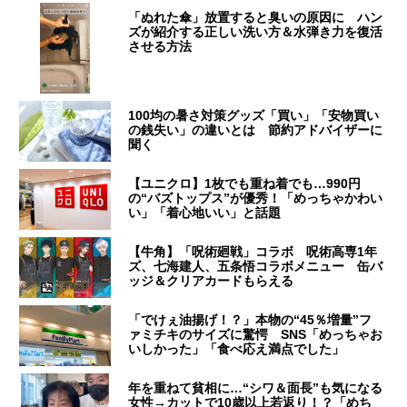
「ぬれた傘」放置すると臭いの原因に ハン
ズが紹介する正しい洗い方＆水弾き力を復活
させる方法
100均の暑さ対策グッズ「買い」「安物買い
の銭失い」の違いとは 節約アドバイザーに
聞く
【ユニクロ】1枚でも重ね着でも…990円
の“バズトップス”が優秀！「めっちゃかわい
い」「着心地いい」と話題
【牛角】「呪術廻戦」コラボ 呪術高専1年
ズ、七海建人、五条悟コラボメニュー 缶バ
ッジ＆クリアカードもらえる
「でけぇ油揚げ！？」本物の“45％増量”フ
ァミチキのサイズに驚愕 SNS「めっちゃお
いしかった」「食べ応え満点でした」
年を重ねて貧相に…“シワ＆面長”も気になる
女性→カットで10歳以上若返り！？「めち