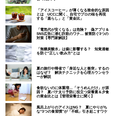
「アイスコーヒー」が薄くなる致命的な原因
とは UCCに聞く、自宅でプロの味を再現
する「蒸らし」と「黄金比」
「電気代が安くなる」は危険？ 偽アプリ＆
SNS広告に潜む詐欺のワナ… 被害防ぐ3つの
対策【専門家解説】
「無糖炭酸水」は歯に影響する？ 知覚過敏
を防ぐ“正しい飲み方”とは
夏の旅行や帰省で「身近な人と衝突」するの
はなぜ？ 解決テクニックを心理カウンセラ
ーが解説
食欲ないのに体重増…「そうめんだけ」が原
因？ 夏バテ太り予防に役立つ栄養素＆夕食
の黄金比とは【管理栄養士に聞く】
風呂上がりのアイスはNG？ 夏にやりがち
な“3つの食習慣”が「不眠」引き起こすワケ