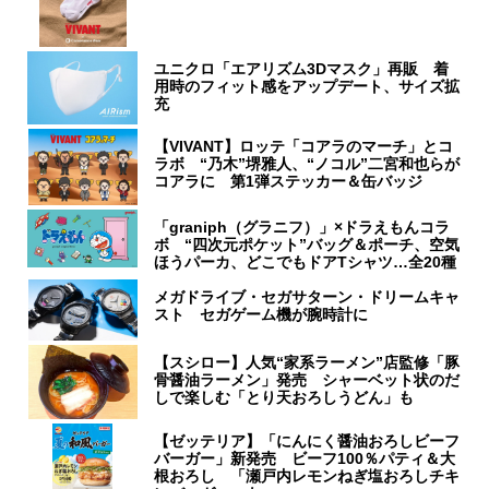
ユニクロ「エアリズム3Dマスク」再販 着
用時のフィット感をアップデート、サイズ拡
充
【VIVANT】ロッテ「コアラのマーチ」とコ
ラボ “乃木”堺雅人、“ノコル”二宮和也らが
コアラに 第1弾ステッカー＆缶バッジ
「graniph（グラニフ）」×ドラえもんコラ
ボ “四次元ポケット”バッグ＆ポーチ、空気
ほうパーカ、どこでもドアTシャツ…全20種
メガドライブ・セガサターン・ドリームキャ
スト セガゲーム機が腕時計に
【スシロー】人気“家系ラーメン”店監修「豚
骨醤油ラーメン」発売 シャーベット状のだ
しで楽しむ「とり天おろしうどん」も
【ゼッテリア】「にんにく醤油おろしビーフ
バーガー」新発売 ビーフ100％パティ＆大
根おろし 「瀬戸内レモンねぎ塩おろしチキ