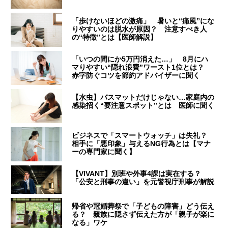
「歩けないほどの激痛」 暑いと“痛風”にな
りやすいのは脱水が原因？ 注意すべき人
の“特徴”とは【医師解説】
「いつの間にか5万円消えた…」 8月にハ
マりやすい“隠れ浪費”ワースト1位とは？
赤字防ぐコツを節約アドバイザーに聞く
【水虫】バスマットだけじゃない…家庭内の
感染招く“要注意スポット”とは 医師に聞く
ビジネスで「スマートウォッチ」は失礼？
相手に「悪印象」与えるNG行為とは【マナ
ーの専門家に聞く】
【VIVANT】別班や外事4課は実在する？
「公安と刑事の違い」を元警視庁刑事が解説
帰省や冠婚葬祭で「子どもの障害」どう伝え
る？ 親族に隠さず伝えた方が「親子が楽に
なる」ワケ