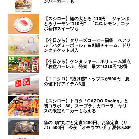
ンバーガー」も
【スシロー】鮪の大とろ“110円” ジャンボ
とろサーモン“110円” 「C.C.レモン」コラ
ボ新作スイーツも
【今日から】タリーズコーヒー福袋 ベアフ
ル「ハグミーボトル」＆刺繍チャーム、ドリ
ンクチケット封入
【今日から】ケンタッキー、ボリューム満点
「お盆バーレル」発売 最大“1210円”お得
【ユニクロ】“抜け感”トップスが990円 夏
の値下げアイテム6選
【スシロー】トヨタ「GAZOO Racing」と
初コラボ 86、スープラ、カローラ、ヤリ
スの限定ミニカーもらえる
魚の“頭”丸ごと定食1480円、お魚定食（サ
バ）500円 今夜「オモウマい店」夏休みSP