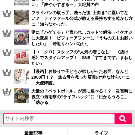
い」「爽やかすぎる～」大絶賛の声
フライパンの取っ手、洗った後“上向き”に置いてな
い？ ティファール公式が教える長持ちする乾かし方
に「知らなかった」
妻に「ハゲてる」と言われ…カットで解決→イケオジ
に大変身！ ビフォーアフターに「うちの夫もお願い
したい」「若返りハンパない」
【ユニクロ】スタッフの“人気の着こなし” 《抜け
感》でスタイルアップ！ SNS「すてきです。まねし
たい」
【漫画】お祭りで子どもが欲しがったお面、なんと
2000円！？ 焦る母を救った店員の“粋な計らい”に
「天使降臨」
大量の「ペットボトル」が楽に運べる！？ 災害時に
役立つ自衛隊の“ライフハック”に「目からうろこ」
「助かる」
最新記事
ライフ