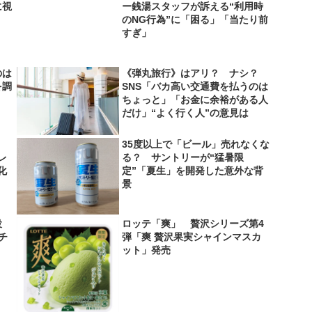
に視
ー銭湯スタッフが訴える“利用時
のNG行為”に「困る」「当たり前
すぎ」
のは
《弾丸旅行》はアリ？ ナシ？
を調
SNS「バカ高い交通費を払うのは
ちょっと」「お金に余裕がある人
だけ」“よく行く人”の意見は
35度以上で「ビール」売れなくな
レ
る？ サントリーが“猛暑限
化
定”「夏生」を開発した意外な背
景
役
ロッテ「爽」 贅沢シリーズ第4
＆チ
弾「爽 贅沢果実シャインマスカ
ット」発売