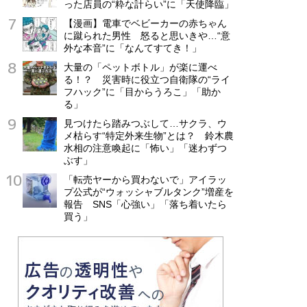
った店員の“粋な計らい”に「天使降臨」
【漫画】電車でベビーカーの赤ちゃん
に蹴られた男性 怒ると思いきや…“意
外な本音”に「なんてすてき！」
大量の「ペットボトル」が楽に運べ
る！？ 災害時に役立つ自衛隊の“ライ
フハック”に「目からうろこ」「助か
る」
見つけたら踏みつぶして…サクラ、ウ
メ枯らす“特定外来生物”とは？ 鈴木農
水相の注意喚起に「怖い」「迷わずつ
ぶす」
「転売ヤーから買わないで」アイラッ
プ公式が“ウォッシャブルタンク”増産を
報告 SNS「心強い」「落ち着いたら
買う」