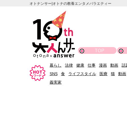
オトナンサー|オトナの教養エンタメバラエティー
TOP
暮らし
法律
健康
仕事
漫画
動画
話
SNS
食
ライフスタイル
医療
猫
動画
義実家