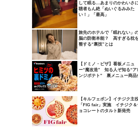
して眠る…あまりのかわいさ
聴者もん絶「ぬいぐるみみた
い！」「最高」
旅先のホテルで「眠れない」
脳の防衛本能？ 高すぎる枕
整する“裏技”とは
【ドミノ・ピザ】看板メニュ
ー“魔改造” 知る人ぞ知る“ア
ンジポテト” 裏メニュー商品
【キルフェボン】イチジク主
「FIG fair」実施 イチジク
ョコレートのタルト新発売