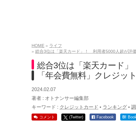
HOME
ライフ
総合3位は「楽天カード」！ 利用者5000人超が
総合3位は「楽天カード」！
「年会費無料」クレジッ
2024.02.07
著者 :
オトナンサー編集部
キーワード :
クレジットカード
•
ランキング
•
調
コメント
(Twitter)
Facebook
B!
Boo