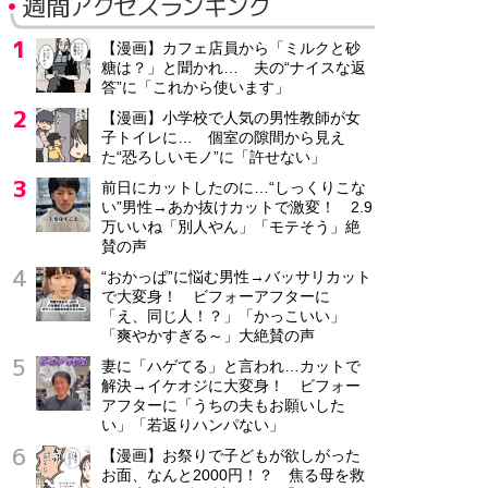
週間アクセスランキング
【漫画】カフェ店員から「ミルクと砂
糖は？」と聞かれ… 夫の“ナイスな返
答”に「これから使います」
【漫画】小学校で人気の男性教師が女
子トイレに… 個室の隙間から見え
た“恐ろしいモノ”に「許せない」
前日にカットしたのに…“しっくりこな
い”男性→あか抜けカットで激変！ 2.9
万いいね「別人やん」「モテそう」絶
賛の声
“おかっぱ”に悩む男性→バッサリカット
で大変身！ ビフォーアフターに
「え、同じ人！？」「かっこいい」
「爽やかすぎる～」大絶賛の声
妻に「ハゲてる」と言われ…カットで
解決→イケオジに大変身！ ビフォー
アフターに「うちの夫もお願いした
い」「若返りハンパない」
【漫画】お祭りで子どもが欲しがった
お面、なんと2000円！？ 焦る母を救