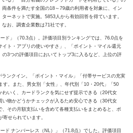
両条件を満たす全国の18～79歳の利用者を対象に、イン
ターネットで実施。5853人から有効回答を得ています。
なお、調査企業数は71社です。
ド」（70.3点）。評価項目別ランキングでは、76.0点を
サイト・アプリの使いやすさ」、「ポイント・マイル還元
」の3つの評価項目においてトップ3に入るなど、上位の評
点）がランクイン。「ポイント・マイル」「付帯サービスの充実
す。また、男女別「女性」、年代別「10・20代」「50
かわいく、カードランクを気にせず提示できる（20代女
買い物かどうかチェックが入るため安心できる（30代女
で、その月額支払いを含めて各種支払いをまとめると、ポ
が寄せられています。
ド ナンバーレス（NL）」（71.8点）でした。評価項目