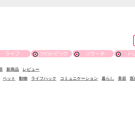
ライフ
SNSトピック
リサーチ
ト
題
新商品
レビュー
ペット
動物
ライフハック
コミュニケーション
暮らし
美容
医