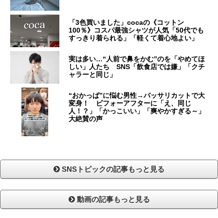
「3色買いました」cocaの《コットン
100％》コスパ最強シャツが人気「50代でも
すっきり着られる」「軽くて着心地よい」
実は多い…“人前で鼻をかむ”のを「やめてほ
しい」人たち SNS「飲食店では嫌」「クチ
ャラーと同じ」
“おかっぱ”に悩む男性→バッサリカットで大
変身！ ビフォーアフターに「え、同じ
人！？」「かっこいい」「爽やかすぎる～」
大絶賛の声
SNSトピックの記事もっと見る
動画の記事もっと見る