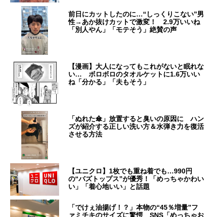
前日にカットしたのに…“しっくりこない”男
性→あか抜けカットで激変！ 2.9万いいね
「別人やん」「モテそう」絶賛の声
【漫画】大人になってもこれがないと眠れな
い… ボロボロのタオルケットに1.6万いい
ね「分かる」「夫もそう」
「ぬれた傘」放置すると臭いの原因に ハン
ズが紹介する正しい洗い方＆水弾き力を復活
させる方法
【ユニクロ】1枚でも重ね着でも…990円
の“バズトップス”が優秀！「めっちゃかわい
い」「着心地いい」と話題
「でけぇ油揚げ！？」本物の“45％増量”フ
ァミチキのサイズに驚愕 SNS「めっちゃお