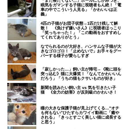
「まだ寝たくない…」ポールにしがみつき、
眠気をガマンする子猫に視聴者もん絶！「電
車の中でこういう人見る」「かわいいは正
義」
4匹の子猫がお団子状態→1匹だけ残して解
散！ 《負けず嫌いさん》に視聴者ほっこり
「笑っちゃった！」「この動画をおすすめし
てくれてありがとう」
なでられるのが大好き、ハンサムな子猫が大
きなゴロゴロ！「止めないで」お手々をグー
パーする様子が愛らしすぎ
「寂しかった…」飼い主が帰宅→《靴に頭を
突っ込む》猫に大爆笑！「なんてかわいいん
だろう」「うちの猫もクサいものが好き」
新聞を読みたい飼い主 vs 気を引きたい子
猫 《全力の妨害》が反則級のかわいさ！
瞳の大きな保護子猫が見上げてくる…“オチ
も何もない”ひたすらカワイイ動画に「癒や
される」「きっとすごく美しい猫に成長する
と思う」