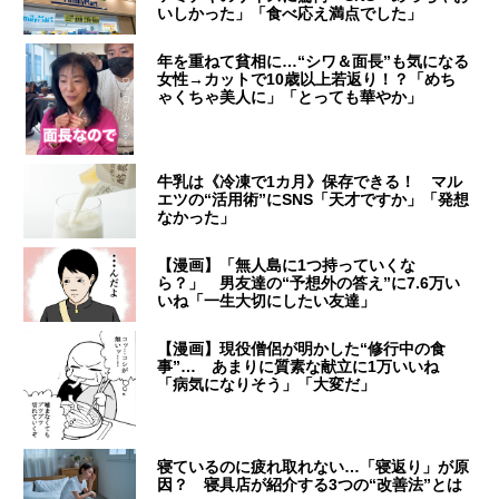
いしかった」「食べ応え満点でした」
年を重ねて貧相に…“シワ＆面長”も気になる
女性→カットで10歳以上若返り！？「めち
ゃくちゃ美人に」「とっても華やか」
牛乳は《冷凍で1カ月》保存できる！ マル
エツの“活用術”にSNS「天才ですか」「発想
なかった」
【漫画】「無人島に1つ持っていくな
ら？」 男友達の“予想外の答え”に7.6万い
いね「一生大切にしたい友達」
【漫画】現役僧侶が明かした“修行中の食
事”… あまりに質素な献立に1万いいね
「病気になりそう」「大変だ」
寝ているのに疲れ取れない…「寝返り」が原
因？ 寝具店が紹介する3つの“改善法”とは