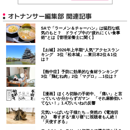
オトナンサー編集部 関連記事
SAで「ラーメン＆チャーハン」は猛烈な眠
気のもと？ ドライブ中の“疲れにくい食事
術”とは【管理栄養士に聞く】
【お城】2026年上半期“人気”アクセスラン
キング 3位「松本城」…東日本2位＆1位
は？
【熱中症】予防に効果的な食材ランキング
3位「鶏むね肉」2位「マグロ」…1位は？
【漫画】ほくろ切除の手術中、「痛い」と言
っていいか分からずガマン 「それ麻酔効い
てない！」1.4万いいねの反響
元気いっぱいな子猫たち→突然の《電池切
れ》 尊すぎる“座り寝”に視聴者もん絶！
「天使すぎる」