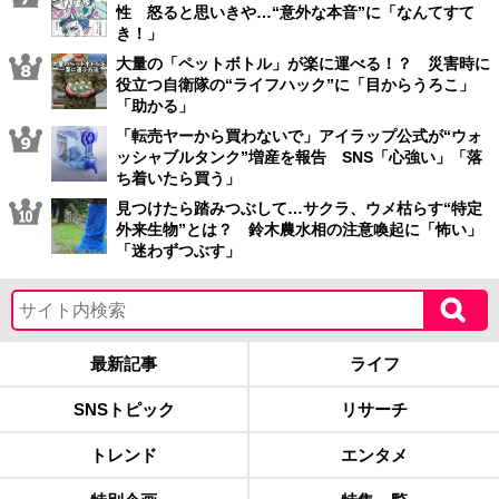
性 怒ると思いきや…“意外な本音”に「なんてすて
き！」
大量の「ペットボトル」が楽に運べる！？ 災害時に
役立つ自衛隊の“ライフハック”に「目からうろこ」
「助かる」
「転売ヤーから買わないで」アイラップ公式が“ウォ
ッシャブルタンク”増産を報告 SNS「心強い」「落
ち着いたら買う」
見つけたら踏みつぶして…サクラ、ウメ枯らす“特定
外来生物”とは？ 鈴木農水相の注意喚起に「怖い」
「迷わずつぶす」
最新記事
ライフ
SNSトピック
リサーチ
トレンド
エンタメ