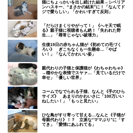
猫にちょっかいを出し続けた結果→シベリア
ンハスキー、“まさかの結末”に！「なんてド
ジで愛らしい」「かわいすぎて反則」
「だらけまくりやがって！」《へそ天で眠
る》親子猫に視聴者もん絶！「失われた野
生…」「尋常じゃない破壊力」
生後19日の赤ちゃん猫が《初めての毛づく
ろい》 ぎこちなくも一生懸命…「やば
い！」「なんてかわいい姿」
親代わりの子猫と保護猫が《わちゃわちゃ》
→穏やかな表情でスヤァ…「見ているだけで
幸せ」「優しい世界」
コームでなでられる子猫、なんと《手のひら
サイズ》 あまりのかわいさに「100万いい
ねしたい！」「もっと見たい」
ひな鳥がすり寄って甘える…なんと《子猫が
母親代わり》！？ 立派な“ママぶり”に「す
てき」「愛情にあふれてる」