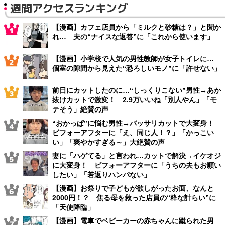
週間アクセスランキング
【漫画】カフェ店員から「ミルクと砂糖は？」と聞か
れ… 夫の“ナイスな返答”に「これから使います」
【漫画】小学校で人気の男性教師が女子トイレに…
個室の隙間から見えた“恐ろしいモノ”に「許せない」
前日にカットしたのに…“しっくりこない”男性→あか
抜けカットで激変！ 2.9万いいね「別人やん」「モ
テそう」絶賛の声
“おかっぱ”に悩む男性→バッサリカットで大変身！
ビフォーアフターに「え、同じ人！？」「かっこい
い」「爽やかすぎる～」大絶賛の声
妻に「ハゲてる」と言われ…カットで解決→イケオジ
に大変身！ ビフォーアフターに「うちの夫もお願い
したい」「若返りハンパない」
【漫画】お祭りで子どもが欲しがったお面、なんと
2000円！？ 焦る母を救った店員の“粋な計らい”に
「天使降臨」
【漫画】電車でベビーカーの赤ちゃんに蹴られた男