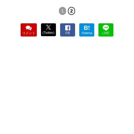
1
2
B!
(Twitter)
コメント
FB
Hatena
LINE