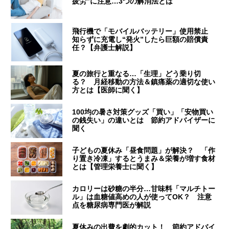
疲労”に注意…3つの解消法とは
飛行機で「モバイルバッテリー」使用禁止
知らずに充電し“発火”したら巨額の賠償責
任？【弁護士解説】
夏の旅行と重なる…「生理」どう乗り切
る？ 月経移動の方法＆鎮痛薬の適切な使い
方とは【医師に聞く】
100均の暑さ対策グッズ「買い」「安物買い
の銭失い」の違いとは 節約アドバイザーに
聞く
子どもの夏休み「昼食問題」が解決？ 「作
り置き冷凍」するとうまみ＆栄養が増す食材
とは【管理栄養士に聞く】
カロリーは砂糖の半分…甘味料「マルチトー
ル」は血糖値高めの人が使ってOK？ 注意
点を糖尿病専門医が解説
夏休みの出費を劇的カット！ 節約アドバイ