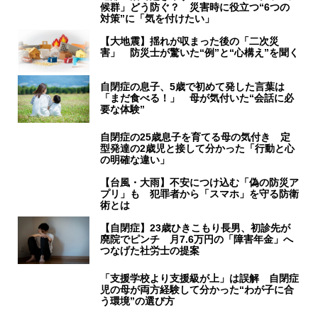
候群」どう防ぐ？ 災害時に役立つ“6つの
対策”に「気を付けたい」
【大地震】揺れが収まった後の「二次災
害」 防災士が驚いた“例”と“心構え”を聞く
自閉症の息子、5歳で初めて発した言葉は
「まだ食べる！」 母が気付いた“会話に必
要な体験”
自閉症の25歳息子を育てる母の気付き 定
型発達の2歳児と接して分かった「行動と心
の明確な違い」
【台風・大雨】不安につけ込む「偽の防災ア
プリ」も 犯罪者から「スマホ」を守る防衛
術とは
【自閉症】23歳ひきこもり長男、初診先が
廃院でピンチ 月7.6万円の「障害年金」へ
つなげた社労士の提案
「支援学校より支援級が上」は誤解 自閉症
児の母が両方経験して分かった“わが子に合
う環境”の選び方