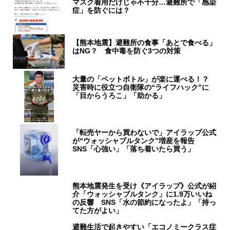
マスク着用だけじゃ不十分…避難所で「感染
症」を防ぐには？
【熊本地震】避難所の食事「あとで食べる」
はNG？ 食中毒を防ぐ3つの対策
大量の「ペットボトル」が楽に運べる！？
災害時に役立つ自衛隊の“ライフハック”に
「目からうろこ」「助かる」
「転売ヤーから買わないで」アイラップ公式
が“ウォッシャブルタンク”増産を報告
SNS「心強い」「落ち着いたら買う」
熊本地震発生を受け《アイラップ》公式が紹
介「ウォッシャブルタンク」に1.9万いいね
の反響 SNS「水の節約になったよ」「持っ
てた方がよい」
避難生活で起きやすい「エコノミークラス症