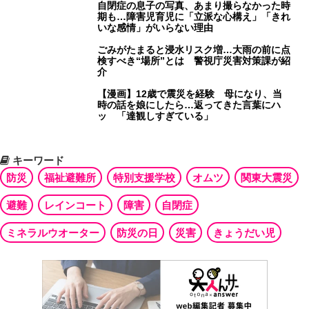
自閉症の息子の写真、あまり撮らなかった時
期も…障害児育児に「立派な心構え」「きれ
いな感情」がいらない理由
ごみがたまると浸水リスク増…大雨の前に点
検すべき“場所”とは 警視庁災害対策課が紹
介
【漫画】12歳で震災を経験 母になり、当
時の話を娘にしたら…返ってきた言葉にハ
ッ 「達観しすぎている」
キーワード
防災
福祉避難所
特別支援学校
オムツ
関東大震災
避難
レインコート
障害
自閉症
ミネラルウオーター
防災の日
災害
きょうだい児