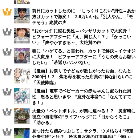
前日にカットしたのに…“しっくりこない”男性→あか
抜けカットで激変！ 2.9万いいね「別人やん」「モ
テそう」絶賛の声
“おかっぱ”に悩む男性→バッサリカットで大変身！
ビフォーアフターに「え、同じ人！？」「かっこい
い」「爽やかすぎる～」大絶賛の声
妻に「ハゲてる」と言われ…カットで解決→イケオジ
に大変身！ ビフォーアフターに「うちの夫もお願い
したい」「若返りハンパない」
【漫画】お祭りで子どもが欲しがったお面、なんと
2000円！？ 焦る母を救った店員の“粋な計らい”に
「天使降臨」
【漫画】電車でベビーカーの赤ちゃんに蹴られた男
性 怒ると思いきや…“意外な本音”に「なんてすて
き！」
大量の「ペットボトル」が楽に運べる！？ 災害時に
役立つ自衛隊の“ライフハック”に「目からうろこ」
「助かる」
見つけたら踏みつぶして…サクラ、ウメ枯らす“特定
外来生物”とは？ 鈴木農水相の注意喚起に「怖い」