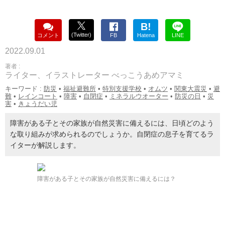
B!
(Twitter)
コメント
FB
Hatena
LINE
2022.09.01
著者 :
ライター、イラストレーター べっこうあめアマミ
キーワード :
防災
•
福祉避難所
•
特別支援学校
•
オムツ
•
関東大震災
•
避
難
•
レインコート
•
障害
•
自閉症
•
ミネラルウオーター
•
防災の日
•
災
害
•
きょうだい児
障害がある子とその家族が自然災害に備えるには、日頃どのよう
な取り組みが求められるのでしょうか。自閉症の息子を育てるラ
イターが解説します。
障害がある子とその家族が自然災害に備えるには？