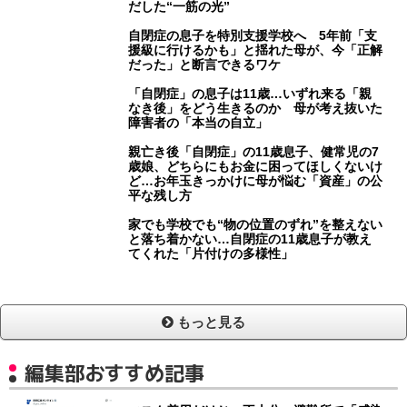
だした“一筋の光”
自閉症の息子を特別支援学校へ 5年前「支
援級に行けるかも」と揺れた母が、今「正解
だった」と断言できるワケ
「自閉症」の息子は11歳…いずれ来る「親
なき後」をどう生きるのか 母が考え抜いた
障害者の「本当の自立」
親亡き後「自閉症」の11歳息子、健常児の7
歳娘、どちらにもお金に困ってほしくないけ
ど…お年玉きっかけに母が悩む「資産」の公
平な残し方
家でも学校でも“物の位置のずれ”を整えない
と落ち着かない…自閉症の11歳息子が教え
てくれた「片付けの多様性」
もっと見る
編集部おすすめ記事