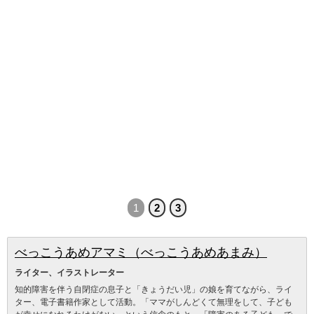
1
2
3
べっこうあめアマミ（べっこうあめあまみ）
ライター、イラストレーター
知的障害を伴う自閉症の息子と「きょうだい児」の娘を育てながら、ライ
ター、電子書籍作家として活動。「ママがしんどくて無理をして、子ども