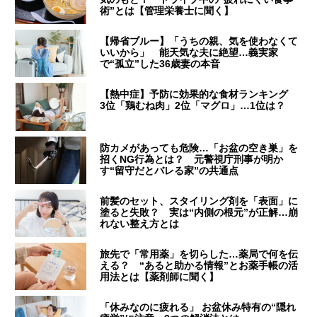
術”とは【管理栄養士に聞く】
【帰省ブルー】「うちの親、気を使わなくて
いいから」 能天気な夫に絶望…義実家
で“孤立”した36歳妻の本音
【熱中症】予防に効果的な食材ランキング
3位「鶏むね肉」2位「マグロ」…1位は？
防カメがあっても危険…「お盆の空き巣」を
招くNG行為とは？ 元警視庁刑事が明か
す“留守だとバレる家”の共通点
前髪のセット、スタイリング剤を「表面」に
塗ると失敗？ 実は“内側の根元”が正解…崩
れない整え方とは
旅先で「常用薬」を切らした…薬局で何を伝
える？ “あると助かる情報”とお薬手帳の活
用法とは【薬剤師に聞く】
「休みなのに疲れる」 お盆休み特有の“隠れ