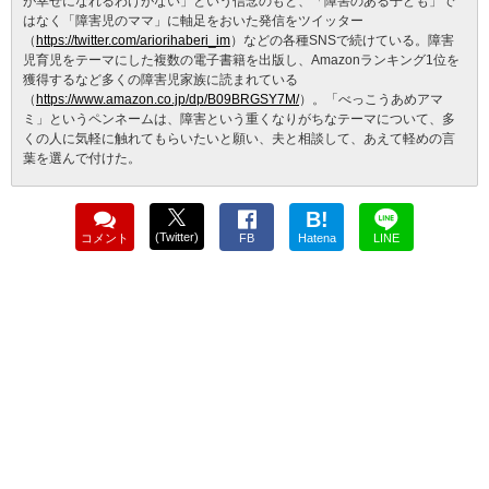
が幸せになれるわけがない」という信念のもと、「障害のある子ども」で
はなく「障害児のママ」に軸足をおいた発信をツイッター
（
https://twitter.com/ariorihaberi_im
）などの各種SNSで続けている。障害
児育児をテーマにした複数の電子書籍を出版し、Amazonランキング1位を
獲得するなど多くの障害児家族に読まれている
（
https://www.amazon.co.jp/dp/B09BRGSY7M/
）。「べっこうあめアマ
ミ」というペンネームは、障害という重くなりがちなテーマについて、多
くの人に気軽に触れてもらいたいと願い、夫と相談して、あえて軽めの言
葉を選んで付けた。
B!
(Twitter)
コメント
FB
Hatena
LINE