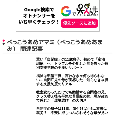
べっこうあめアマミ（べっこうあめあま
み） 関連記事
重い「自閉症」の11歳息子、初めて「宿泊
訓練」へ トラブルを心配した母を救った特
別支援学校の手厚いサポート
福祉は申請主義、言わなきゃ何も得られな
い…自閉症児の母が実感した、知らなきゃ損
する支援制度のリアル
教室変わっただけでも動揺する自閉症の兄、
クラス替え後も平気な普通級の妹…母が改め
て感じた「環境選び」の大切さ
自閉症の息子は11歳、気付けば小6…将来は
就労？ 不安に押しつぶされそうな母が見い