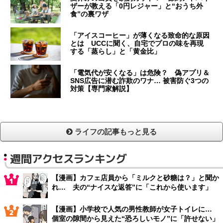
ザーが教える「0円レジャー」と“おうち外
食”の裏ワザ
「アイスコーヒー」が薄くなる致命的な原因
とは UCCに聞く、自宅でプロの味を再現
する「蒸らし」と「黄金比」
「電気代が安くなる」は危険？ 偽アプリ＆
SNS広告に潜む詐欺のワナ… 被害防ぐ3つの
対策【専門家解説】
ライフの記事もっと見る
週間アクセスランキング
【漫画】カフェ店員から「ミルクと砂糖は？」と聞か
れ… 夫の“ナイスな返答”に「これから使います」
【漫画】小学校で人気の男性教師が女子トイレに…
個室の隙間から見えた“恐ろしいモノ”に「許せない」