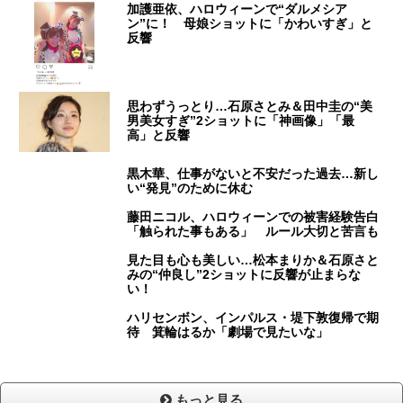
加護亜依、ハロウィーンで“ダルメシア
ン”に！ 母娘ショットに「かわいすぎ」と
反響
思わずうっとり…石原さとみ＆田中圭の“美
男美女すぎ”2ショットに「神画像」「最
高」と反響
黒木華、仕事がないと不安だった過去…新し
い“発見”のために休む
藤田ニコル、ハロウィーンでの被害経験告白
「触られた事もある」 ルール大切と苦言も
見た目も心も美しい…松本まりか＆石原さと
みの“仲良し”2ショットに反響が止まらな
い！
ハリセンボン、インパルス・堤下敦復帰で期
待 箕輪はるか「劇場で見たいな」
もっと見る