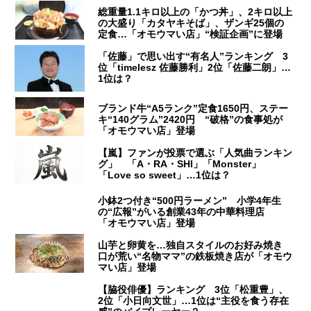
総重量1.1キロ以上の「かつ丼」、2キロ以上
の大盛り「カタヤキそば」、ザンギ25個の
定食…「オモウマい店」“検証企画”に登場
「佐藤」で思い出す“有名人”ランキング 3
位「timelesz 佐藤勝利」2位「佐藤二朗」…
1位は？
ブランド牛“A5ランク”定食1650円、ステー
キ“140グラム”2420円 “破格”の食事処が
「オモウマい店」登場
【嵐】ファンが投票で選ぶ「人気曲ランキン
グ」 「A・RA・SHI」「Monster」
「Love so sweet」…1位は？
小鉢2つ付き“500円ラーメン” 小学4年生
の“広報”がいる創業43年の中華料理店
「オモウマい店」登場
山芋と卵黄を…独自スタイルのお好み焼き
口が荒い“名物ママ”の鉄板焼き店が「オモウ
マい店」登場
【脇役俳優】ランキング 3位「松重豊」、
2位「小日向文世」…1位は“主役を食う存在