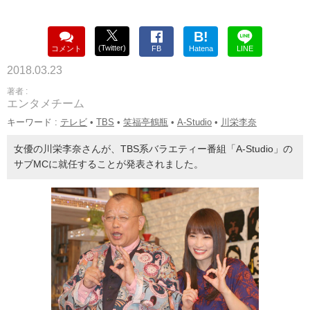
B!
(Twitter)
コメント
FB
Hatena
LINE
2018.03.23
著者 :
エンタメチーム
キーワード :
テレビ
•
TBS
•
笑福亭鶴瓶
•
A-Studio
•
川栄李奈
女優の川栄李奈さんが、TBS系バラエティー番組「A-Studio」の
サブMCに就任することが発表されました。