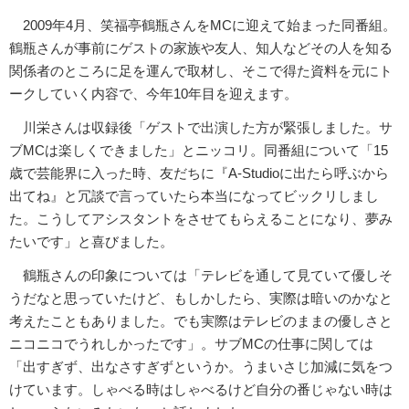
2009年4月、笑福亭鶴瓶さんをMCに迎えて始まった同番組。
鶴瓶さんが事前にゲストの家族や友人、知人などその人を知る
関係者のところに足を運んで取材し、そこで得た資料を元にト
ークしていく内容で、今年10年目を迎えます。
川栄さんは収録後「ゲストで出演した方が緊張しました。サ
ブMCは楽しくできました」とニッコリ。同番組について「15
歳で芸能界に入った時、友だちに『A-Studioに出たら呼ぶから
出てね』と冗談で言っていたら本当になってビックリしまし
た。こうしてアシスタントをさせてもらえることになり、夢み
たいです」と喜びました。
鶴瓶さんの印象については「テレビを通して見ていて優しそ
うだなと思っていたけど、もしかしたら、実際は暗いのかなと
考えたこともありました。でも実際はテレビのままの優しさと
ニコニコでうれしかったです」。サブMCの仕事に関しては
「出すぎず、出なさすぎずというか。うまいさじ加減に気をつ
けています。しゃべる時はしゃべるけど自分の番じゃない時は