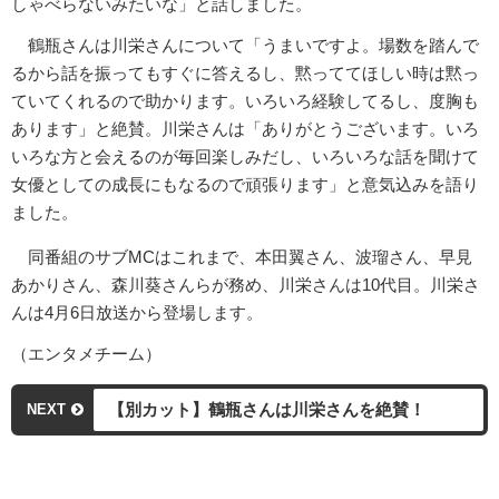
しゃべらないみたいな」と話しました。
鶴瓶さんは川栄さんについて「うまいですよ。場数を踏んで
るから話を振ってもすぐに答えるし、黙っててほしい時は黙っ
ていてくれるので助かります。いろいろ経験してるし、度胸も
あります」と絶賛。川栄さんは「ありがとうございます。いろ
いろな方と会えるのが毎回楽しみだし、いろいろな話を聞けて
女優としての成長にもなるので頑張ります」と意気込みを語り
ました。
同番組のサブMCはこれまで、本田翼さん、波瑠さん、早見
あかりさん、森川葵さんらが務め、川栄さんは10代目。川栄さ
んは4月6日放送から登場します。
（エンタメチーム）
【別カット】鶴瓶さんは川栄さんを絶賛！
NEXT