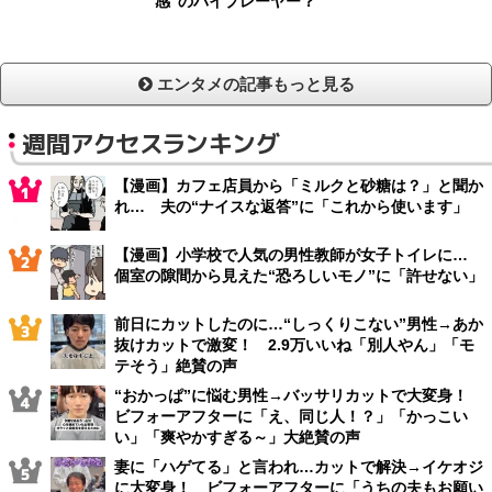
感”のバイプレーヤー？
エンタメの記事もっと見る
週間アクセスランキング
【漫画】カフェ店員から「ミルクと砂糖は？」と聞か
れ… 夫の“ナイスな返答”に「これから使います」
【漫画】小学校で人気の男性教師が女子トイレに…
個室の隙間から見えた“恐ろしいモノ”に「許せない」
前日にカットしたのに…“しっくりこない”男性→あか
抜けカットで激変！ 2.9万いいね「別人やん」「モ
テそう」絶賛の声
“おかっぱ”に悩む男性→バッサリカットで大変身！
ビフォーアフターに「え、同じ人！？」「かっこい
い」「爽やかすぎる～」大絶賛の声
妻に「ハゲてる」と言われ…カットで解決→イケオジ
に大変身！ ビフォーアフターに「うちの夫もお願い