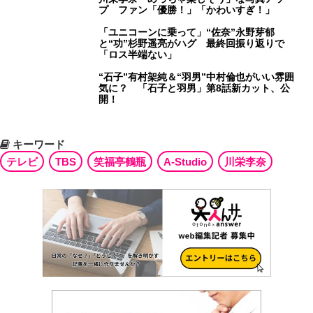
プ ファン「優勝！」「かわいすぎ！」
「ユニコーンに乗って」“佐奈”永野芽郁
と“功”杉野遥亮がハグ 最終回振り返りで
「ロス半端ない」
“石子”有村架純＆“羽男”中村倫也がいい雰囲
気に？ 「石子と羽男」第8話新カット、公
開！
キーワード
テレビ
TBS
笑福亭鶴瓶
A-Studio
川栄李奈