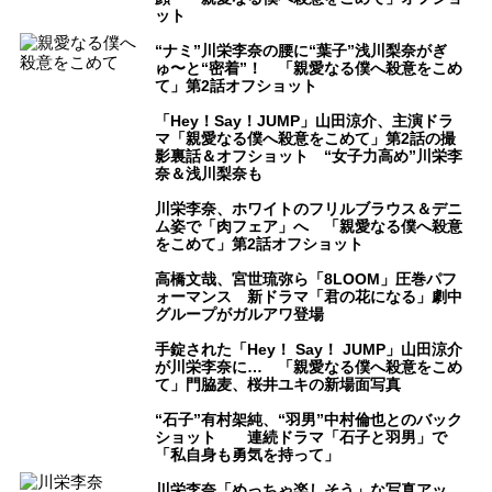
ット
“ナミ”川栄李奈の腰に“葉子”浅川梨奈がぎ
ゅ〜と“密着”！ 「親愛なる僕へ殺意をこめ
て」第2話オフショット
「Hey！Say！JUMP」山田涼介、主演ドラ
マ「親愛なる僕へ殺意をこめて」第2話の撮
影裏話＆オフショット “女子力高め”川栄李
奈＆浅川梨奈も
川栄李奈、ホワイトのフリルブラウス＆デニ
ム姿で「肉フェア」へ 「親愛なる僕へ殺意
をこめて」第2話オフショット
高橋文哉、宮世琉弥ら「8LOOM」圧巻パフ
ォーマンス 新ドラマ「君の花になる」劇中
グループがガルアワ登場
手錠された「Hey！ Say！ JUMP」山田涼介
が川栄李奈に… 「親愛なる僕へ殺意をこめ
て」門脇麦、桜井ユキの新場面写真
“石子”有村架純、“羽男”中村倫也とのバック
ショット 連続ドラマ「石子と羽男」で
「私自身も勇気を持って」
川栄李奈「めっちゃ楽しそう」な写真アッ