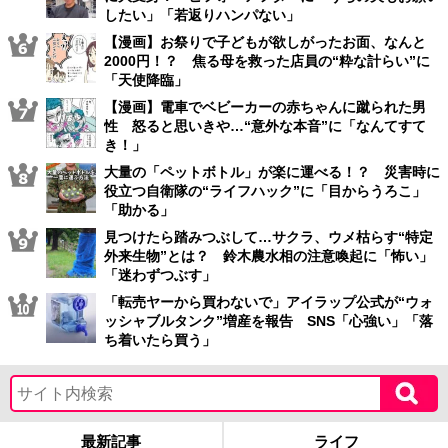
したい」「若返りハンパない」
【漫画】お祭りで子どもが欲しがったお面、なんと
2000円！？ 焦る母を救った店員の“粋な計らい”に
「天使降臨」
【漫画】電車でベビーカーの赤ちゃんに蹴られた男
性 怒ると思いきや…“意外な本音”に「なんてすて
き！」
大量の「ペットボトル」が楽に運べる！？ 災害時に
役立つ自衛隊の“ライフハック”に「目からうろこ」
「助かる」
見つけたら踏みつぶして…サクラ、ウメ枯らす“特定
外来生物”とは？ 鈴木農水相の注意喚起に「怖い」
「迷わずつぶす」
「転売ヤーから買わないで」アイラップ公式が“ウォ
ッシャブルタンク”増産を報告 SNS「心強い」「落
ち着いたら買う」
最新記事
ライフ