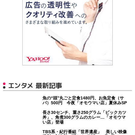
エンタメ 最新記事
魚の“頭”丸ごと定食1480円、お魚定食（サ
バ）500円 今夜「オモウマい店」夏休みSP
長さ30センチ、重さ250グラム「ビックカツ
丼」、角煮300グラムのカレー…「オモウマ
い店」登場
TBS系・紀行番組「世界遺産」 美しい映像