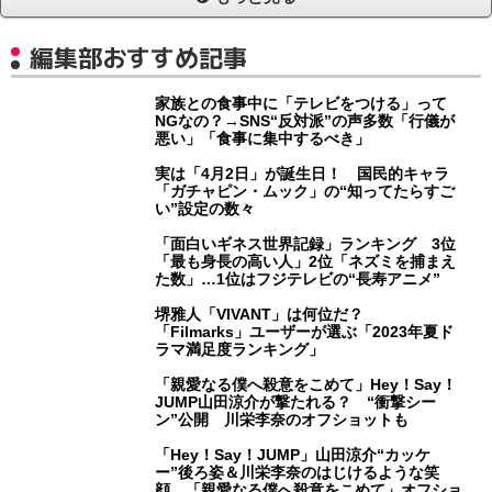
編集部おすすめ記事
家族との食事中に「テレビをつける」って
NGなの？→SNS“反対派”の声多数「行儀が
悪い」「食事に集中するべき」
実は「4月2日」が誕生日！ 国民的キャラ
「ガチャピン・ムック」の“知ってたらすご
い”設定の数々
「面白いギネス世界記録」ランキング 3位
「最も身長の高い人」2位「ネズミを捕まえ
た数」…1位はフジテレビの“長寿アニメ”
堺雅人「VIVANT」は何位だ？
「Filmarks」ユーザーが選ぶ「2023年夏ド
ラマ満足度ランキング」
「親愛なる僕へ殺意をこめて」Hey！Say！
JUMP山田涼介が撃たれる？ “衝撃シー
ン”公開 川栄李奈のオフショットも
「Hey！Say！JUMP」山田涼介“カッケ
ー”後ろ姿＆川栄李奈のはじけるような笑
顔 「親愛なる僕へ殺意をこめて」オフショ