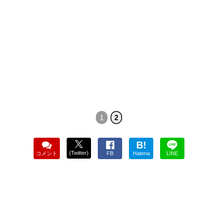
1
2
B!
(Twitter)
コメント
FB
Hatena
LINE