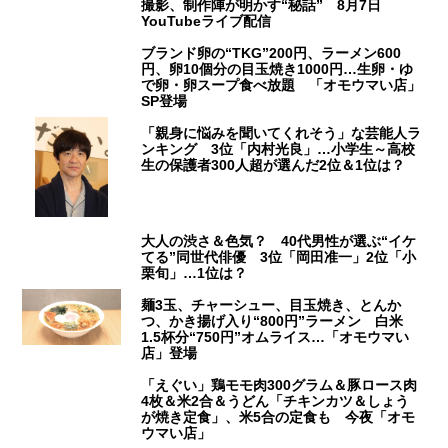
撮影、制作陣が明かす“秘話” 8月7日
YouTubeライブ配信
ブランド卵の“TKG”200円、ラーメン600
円、卵10個分の目玉焼き1000円…生卵・ゆ
で卵・卵スープ食べ放題 「オモウマい店」
SP登場
「親身に悩みを聞いてくれそう」な芸能人ラ
ンキング 3位「内村光良」…小学生～高校
生の保護者300人超が選んだ2位＆1位は？
大人の渋さ＆色気？ 40代男性が選ぶ“イケ
てる”同世代俳優 3位「岡田准一」2位「小
栗旬」…1位は？
麺3玉、チャーシュー、目玉焼き、とんか
つ、かき揚げ入り“800円”ラーメン 白米
1.5杯分“750円”オムライス…「オモウマい
店」登場
「えぐい」鶏モモ肉300グラム＆豚ロース肉
4枚＆米2合＆うどん「チキンカツ＆しょう
が焼き定食」、米5合の定食も 今夜「オモ
ウマい店」