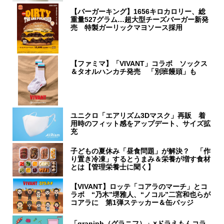
【バーガーキング】1656キロカロリー、総
重量527グラム…超大型チーズバーガー新発
売 特製ガーリックマヨソース採用
【ファミマ】「VIVANT」コラボ ソックス
＆タオルハンカチ発売 「別班饅頭」も
ユニクロ「エアリズム3Dマスク」再販 着
用時のフィット感をアップデート、サイズ拡
充
子どもの夏休み「昼食問題」が解決？ 「作
り置き冷凍」するとうまみ＆栄養が増す食材
とは【管理栄養士に聞く】
【VIVANT】ロッテ「コアラのマーチ」とコ
ラボ “乃木”堺雅人、“ノコル”二宮和也らが
コアラに 第1弾ステッカー＆缶バッジ
「graniph（グラニフ）」×ドラえもんコラ