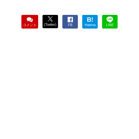
B!
(Twitter)
コメント
FB
Hatena
LINE