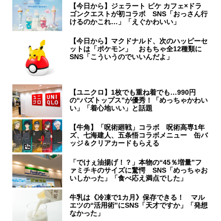
【今日から】ジェラート ピケ カフェ×ドラ
ゴンクエストが初コラボ SNS「おっさん行
けるのかこれ…」「えぐかわいい」
【今日から】マクドナルド、次のハッピーセ
ットは「ポケモン」 おもちゃ全12種類に
SNS「こういうのでいいんだよ」
【ユニクロ】1枚でも重ね着でも…990円
の“バズトップス”が優秀！「めっちゃかわい
い」「着心地いい」と話題
【牛角】「呪術廻戦」コラボ 呪術高専1年
ズ、七海建人、五条悟コラボメニュー 缶バ
ッジ＆クリアカードもらえる
「でけぇ油揚げ！？」本物の“45％増量”フ
ァミチキのサイズに驚愕 SNS「めっちゃお
いしかった」「食べ応え満点でした」
牛乳は《冷凍で1カ月》保存できる！ マル
エツの“活用術”にSNS「天才ですか」「発想
なかった」