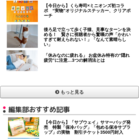
【今日から】くら寿司×ミニオンズ初コラ
ボ “実物”オリジナルステッカー、クリアポ
ーチ
後ろ足で立って歩く子猫、見事なターンを決
める！ 賢さに視聴者から驚嘆の声「かわい
すぎて耐えられない！」「なんて素晴らし
い」
「休みなのに疲れる」 お盆休み特有の“隠れ
疲労”に注意…3つの解消法とは
もっと見る
編集部おすすめ記事
【今日から】「サブウェイ」サマーバッグ発
売 特製「保冷バッグ」「包める保冷サブラ
ップ」の実物 割引チケット3500円封入