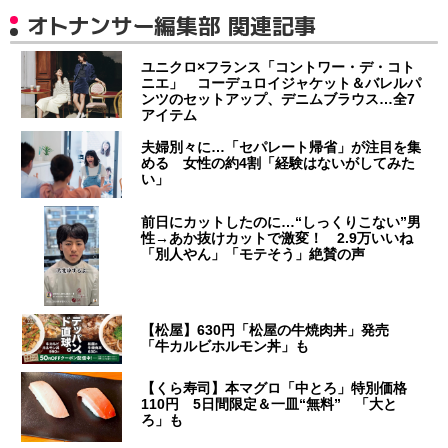
オトナンサー編集部 関連記事
ユニクロ×フランス「コントワー・デ・コト
ニエ」 コーデュロイジャケット＆バレルパ
ンツのセットアップ、デニムブラウス…全7
アイテム
夫婦別々に…「セパレート帰省」が注目を集
める 女性の約4割「経験はないがしてみた
い」
前日にカットしたのに…“しっくりこない”男
性→あか抜けカットで激変！ 2.9万いいね
「別人やん」「モテそう」絶賛の声
【松屋】630円「松屋の牛焼肉丼」発売
「牛カルビホルモン丼」も
【くら寿司】本マグロ「中とろ」特別価格
110円 5日間限定＆一皿“無料” 「大と
ろ」も