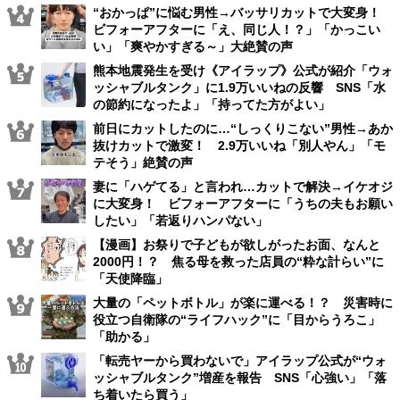
“おかっぱ”に悩む男性→バッサリカットで大変身！
ビフォーアフターに「え、同じ人！？」「かっこい
い」「爽やかすぎる～」大絶賛の声
熊本地震発生を受け《アイラップ》公式が紹介「ウォ
ッシャブルタンク」に1.9万いいねの反響 SNS「水
の節約になったよ」「持ってた方がよい」
前日にカットしたのに…“しっくりこない”男性→あか
抜けカットで激変！ 2.9万いいね「別人やん」「モ
テそう」絶賛の声
妻に「ハゲてる」と言われ…カットで解決→イケオジ
に大変身！ ビフォーアフターに「うちの夫もお願い
したい」「若返りハンパない」
【漫画】お祭りで子どもが欲しがったお面、なんと
2000円！？ 焦る母を救った店員の“粋な計らい”に
「天使降臨」
大量の「ペットボトル」が楽に運べる！？ 災害時に
役立つ自衛隊の“ライフハック”に「目からうろこ」
「助かる」
「転売ヤーから買わないで」アイラップ公式が“ウォ
ッシャブルタンク”増産を報告 SNS「心強い」「落
ち着いたら買う」