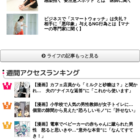
感染招く“要注意スポット”とは 医師に聞く
ビジネスで「スマートウォッチ」は失礼？
相手に「悪印象」与えるNG行為とは【マナ
ーの専門家に聞く】
ライフの記事もっと見る
週間アクセスランキング
【漫画】カフェ店員から「ミルクと砂糖は？」と聞か
れ… 夫の“ナイスな返答”に「これから使います」
【漫画】小学校で人気の男性教師が女子トイレに…
個室の隙間から見えた“恐ろしいモノ”に「許せない」
【漫画】電車でベビーカーの赤ちゃんに蹴られた男
性 怒ると思いきや…“意外な本音”に「なんてすて
き！」