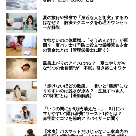
夏の旅行や帰省で「身近な人と衝突」するの
はなぜ？ 解決テクニックを心理カウンセラ
ーが解説
食欲ないのに体重増…「そうめんだけ」が原
因？ 夏バテ太り予防に役立つ栄養素＆夕食
の黄金比とは【管理栄養士に聞く】
風呂上がりのアイスはNG？ 夏にやりがち
な“3つの食習慣”が「不眠」引き起こすワケ
「歩けないほどの激痛」 暑いと“痛風”にな
りやすいのは脱水が原因？ 注意すべき人
の“特徴”とは【医師解説】
「いつの間にか5万円消えた…」 8月にハ
マりやすい“隠れ浪費”ワースト1位とは？
赤字防ぐコツを節約アドバイザーに聞く
【水虫】バスマットだけじゃない…家庭内の