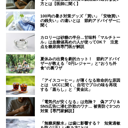
方とは【医師に聞く】
100均の暑さ対策グッズ「買い」「安物買い
の銭失い」の違いとは 節約アドバイザーに
聞く
カロリーは砂糖の半分…甘味料「マルチトー
ル」は血糖値高めの人が使ってOK？ 注意
点を糖尿病専門医が解説
夏休みの出費を劇的カット！ 節約アドバイ
ザーが教える「0円レジャー」と“おうち外
食”の裏ワザ
「アイスコーヒー」が薄くなる致命的な原因
とは UCCに聞く、自宅でプロの味を再現
する「蒸らし」と「黄金比」
「電気代が安くなる」は危険？ 偽アプリ＆
SNS広告に潜む詐欺のワナ… 被害防ぐ3つの
対策【専門家解説】
「無糖炭酸水」は歯に影響する？ 知覚過敏
を防ぐ“正しい飲み方”とは