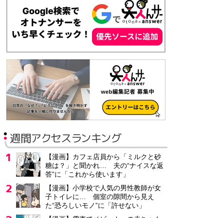
週間アクセスランキング
【漫画】カフェ店員から「ミルクと砂
糖は？」と聞かれ… 夫の“ナイスな返
答”に「これから使います」
【漫画】小学校で人気の男性教師が女
子トイレに… 個室の隙間から見え
た“恐ろしいモノ”に「許せない」