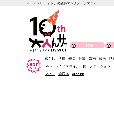
オトナンサー|オトナの教養エンタメバラエティー
TOP
暮らし
法律
健康
仕事
漫画
動画
話
SNS
ライフスタイル
食
ファッション
マネー
糖尿病
graniph