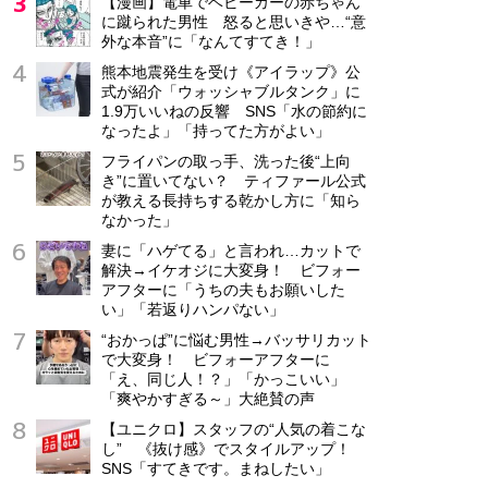
【漫画】電車でベビーカーの赤ちゃん
に蹴られた男性 怒ると思いきや…“意
外な本音”に「なんてすてき！」
熊本地震発生を受け《アイラップ》公
式が紹介「ウォッシャブルタンク」に
1.9万いいねの反響 SNS「水の節約に
なったよ」「持ってた方がよい」
フライパンの取っ手、洗った後“上向
き”に置いてない？ ティファール公式
が教える長持ちする乾かし方に「知ら
なかった」
妻に「ハゲてる」と言われ…カットで
解決→イケオジに大変身！ ビフォー
アフターに「うちの夫もお願いした
い」「若返りハンパない」
“おかっぱ”に悩む男性→バッサリカット
で大変身！ ビフォーアフターに
「え、同じ人！？」「かっこいい」
「爽やかすぎる～」大絶賛の声
【ユニクロ】スタッフの“人気の着こな
し” 《抜け感》でスタイルアップ！
SNS「すてきです。まねしたい」