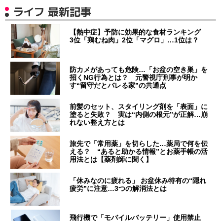
ライフ 最新記事
【熱中症】予防に効果的な食材ランキング
3位「鶏むね肉」2位「マグロ」…1位は？
防カメがあっても危険…「お盆の空き巣」を
招くNG行為とは？ 元警視庁刑事が明か
す“留守だとバレる家”の共通点
前髪のセット、スタイリング剤を「表面」に
塗ると失敗？ 実は“内側の根元”が正解…崩
れない整え方とは
旅先で「常用薬」を切らした…薬局で何を伝
える？ “あると助かる情報”とお薬手帳の活
用法とは【薬剤師に聞く】
「休みなのに疲れる」 お盆休み特有の“隠れ
疲労”に注意…3つの解消法とは
飛行機で「モバイルバッテリー」使用禁止