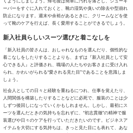
くようにしましょう。帰宅後は簡単に汚れを落とし、シューキ
ーパーをすぐに入れておくと、靴の湿気や臭いの除去や型崩れ
防止になります。週末や余裕があるときに、クリームなどを使
って靴のケアを行えば、長く愛用することができるでしょう。
新入社員らしいスーツ選びと着こなしを
「新入社員の皆さんは、おしゃれなものを選んだり、個性的な
着こなしをしたりすることよりも、まずは『新入社員として安
心できる人』と評価され、職場の人たちやお客さまに受け入れ
られ、かわいがられる“愛される見た目”であることを意識しま
しょう。
社会人としての日々と経験を重ねるにつれ、仕事を覚えたり、
人間関係を構築したりすることなどに必死で、服装のことは少
しずつ後回しになっていくかもしれません。しかし、最初にス
ーツを選んだときの気持ちを忘れずに、“初志貫徹”の精神で服
装選びや日々のケアを行っていただきたいのです。ビジネスア
イテムを大切にする気持ちは、きっと見た目にも表れて、あな