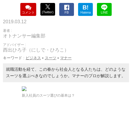
B!
(Twitter)
コメント
FB
Hatena
LINE
2019.03.12
著者 :
オトナンサー編集部
アドバイザー :
西出ひろ子（にしで・ひろこ）
キーワード :
ビジネス
•
スーツ
•
マナー
就職活動を経て、この春から社会人となる人たちは、どのような
スーツを選ぶべきなのでしょうか。マナーのプロが解説します。
新入社員のスーツ選びの基本は？