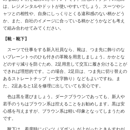
は、レジメンタルやドットが使いやすいでしょう。スーツやシ
ャツとの相性や、自身にしっくりとくる違和感のない柄かどう
か、また、自社のイメージに合っている柄かどうかなども考え
て組み合わせてみてください。
【靴・靴下】
スーツで仕事をする新入社員なら、靴は、つま先に飾りのな
いプレーントゥのひも付きの革靴を用意しましょう。かかとな
どのすり減りを防ぐため、2足用意して交互に履き分けることが
できれば理想的です。この場合、2足目は、つま先に切り替えの
あるストレートチップ（一文字飾り）などもよいですね。ま
た、2足あると1足を修理に出していても安心です。
色は黒を選びましょう。ダークブラウンであっても、新人や
若手のうちはブラウン系は控えることをお勧めします。黒は安
心感を与えますが、ブラウン系は軽い印象となってしまうため
です。
靴下は、着席時にパンツ（ズボン）が上がったときもすねが