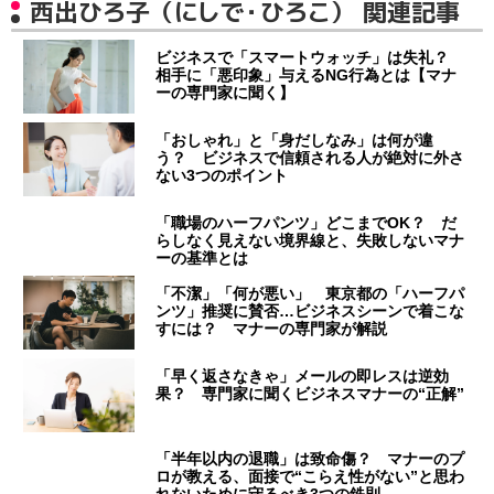
西出ひろ子（にしで・ひろこ） 関連記事
ビジネスで「スマートウォッチ」は失礼？
相手に「悪印象」与えるNG行為とは【マナ
ーの専門家に聞く】
「おしゃれ」と「身だしなみ」は何が違
う？ ビジネスで信頼される人が絶対に外さ
ない3つのポイント
「職場のハーフパンツ」どこまでOK？ だ
らしなく見えない境界線と、失敗しないマナ
ーの基準とは
「不潔」「何が悪い」 東京都の「ハーフパ
ンツ」推奨に賛否…ビジネスシーンで着こな
すには？ マナーの専門家が解説
「早く返さなきゃ」メールの即レスは逆効
果？ 専門家に聞くビジネスマナーの“正解”
「半年以内の退職」は致命傷？ マナーのプ
ロが教える、面接で“こらえ性がない”と思わ
れないために守るべき3つの鉄則