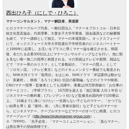
西出ひろ子（にしで・ひろこ）
マナーコンサルタント、マナー解説者、美道家
ヒロコマナーグループ代表。一般社団法人「マナー＆プロトコル・日本伝
統文化普及協会」代表理事。大妻女子大学卒業後、国会議員などの秘書職
を経て、マナー講師として独立。マナーの本場英国へ。オックスフォード
にて、オックスフォード大学大学院遺伝子学研究者のビジネスパートナー
と1999年に起業し、お互いをプラスに導くマナー論を確立させる。帰国
後、名だたる企業300社以上にマナーコンサルティングなどを行い、他に類
を見ない唯一無二の指導と称賛される。その実績はテレビや新聞、雑誌な
どで「マナー界のカリスマ」として多数紹介。「マナーの賢人」として
「ソロモン流」（テレビ東京）などのドキュメンタリー番組でも報道され
た。NHK大河ドラマ「龍馬伝」をはじめ、NHKドラマ「岸辺露伴は動かな
い 富豪村」、映画「るろうに剣心 伝説の最期編」などのドラマや映画、
CMのマナー指導・監修者としても活躍中。著書は28万部突破の「お仕事の
マナーとコツ」（学研プラス）、16万部を超える「改訂新版 入社１年目 ビ
ジネスマナーの教科書」(プレジデント社) など監修含め国内外で100冊以
上。「10歳までに身につけたい 一生困らない子どものマナー」「かつてな
い結果を導く 超『接待』術」（共に青春出版社）など子どものマナーか
ら、ビジネスマナー、テーブルマナーなどマナーのすべてに精通。ヒロコ
マナーグループ（
http://www.hirokomanner-group.com
）。
※「TPPPO」「先手必笑」「マナーコミュニケーション」「真心マナー」
は西出博子の登録商標です。