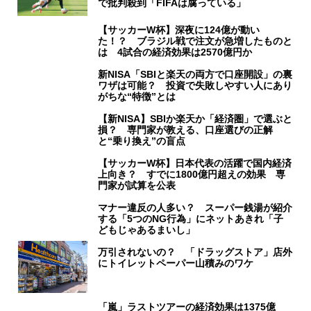
で批判殺到「FIFAは腐っている」
【サッカーW杯】深夜に124億が動い
た！？ ブラジル戦で注文が急増したものと
は 4試合の経済効果は2570億円か
新NISA「SBIと楽天の両方で口座開設」の裏
ワザは可能？ 投資で失敗しやすい人にあり
がちな“特徴”とは
【新NISA】SBIか楽天か「経済圏」で選ぶと
損？ 専門家が教える、口座選びの正解
と“乗り換え”の盲点
【サッカーW杯】日本代表の活躍で国内経済
上向き？ すでに1800億円超えの効果 専
門家が試算を公表
マナー違反の人多い？ スーパー銭湯が紹介
する「5つのNG行為」にネットあきれ「子
どもじゃあるまいし」
万引されないの？ 「ドラッグストア」店外
にトイレットペーパー山積みのワケ
「嵐」ラストツアーの経済効果は1375億