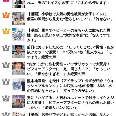
れ… 夫の“ナイスな返答”に「これから使います」
【漫画】小学校で人気の男性教師が女子トイレに…
個室の隙間から見えた“恐ろしいモノ”に「許せない」
【漫画】電車でベビーカーの赤ちゃんに蹴られた男
性 怒ると思いきや…“意外な本音”に「なんてすて
き！」
前日にカットしたのに…“しっくりこない”男性→あか
抜けカットで激変！ 2.9万いいね「別人やん」「モ
テそう」絶賛の声
“おかっぱ”に悩む男性→バッサリカットで大変身！
ビフォーアフターに「え、同じ人！？」「かっこい
い」「爽やかすぎる～」大絶賛の声
熊本地震発生を受け《アイラップ》公式が紹介「ウォ
ッシャブルタンク」に1.9万いいねの反響 SNS「水
の節約になったよ」「持ってた方がよい」
妻に「ハゲてる」と言われ…カットで解決→イケオジ
に大変身！ ビフォーアフターに「うちの夫もお願い
したい」「若返りハンパない」
【漫画】お祭りで子どもが欲しがったお面、なんと