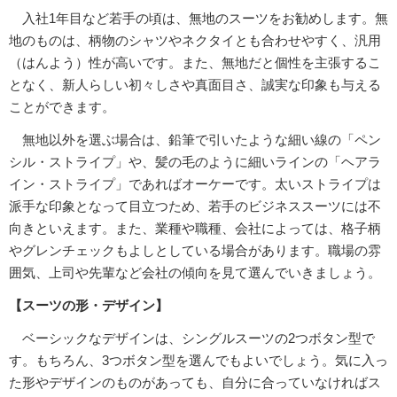
入社1年目など若手の頃は、無地のスーツをお勧めします。無
地のものは、柄物のシャツやネクタイとも合わせやすく、汎用
（はんよう）性が高いです。また、無地だと個性を主張するこ
となく、新人らしい初々しさや真面目さ、誠実な印象も与える
ことができます。
無地以外を選ぶ場合は、鉛筆で引いたような細い線の「ペン
シル・ストライプ」や、髪の毛のように細いラインの「ヘアラ
イン・ストライプ」であればオーケーです。太いストライプは
派手な印象となって目立つため、若手のビジネススーツには不
向きといえます。また、業種や職種、会社によっては、格子柄
やグレンチェックもよしとしている場合があります。職場の雰
囲気、上司や先輩など会社の傾向を見て選んでいきましょう。
【スーツの形・デザイン】
ベーシックなデザインは、シングルスーツの2つボタン型で
す。もちろん、3つボタン型を選んでもよいでしょう。気に入っ
た形やデザインのものがあっても、自分に合っていなければス