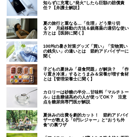
知らずに充電し“発火”したら巨額の賠償責
任？【弁護士解説】
夏の旅行と重なる…「生理」どう乗り切
る？ 月経移動の方法＆鎮痛薬の適切な使い
方とは【医師に聞く】
100均の暑さ対策グッズ「買い」「安物買い
の銭失い」の違いとは 節約アドバイザーに
聞く
子どもの夏休み「昼食問題」が解決？ 「作
り置き冷凍」するとうまみ＆栄養が増す食材
とは【管理栄養士に聞く】
カロリーは砂糖の半分…甘味料「マルチトー
ル」は血糖値高めの人が使ってOK？ 注意
点を糖尿病専門医が解説
夏休みの出費を劇的カット！ 節約アドバイ
ザーが教える「0円レジャー」と“おうち外
食”の裏ワザ