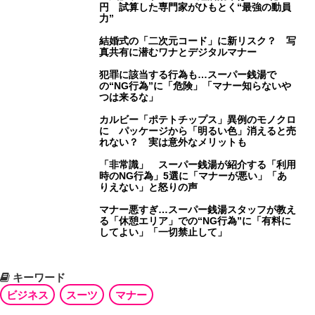
円 試算した専門家がひもとく“最強の動員
力”
結婚式の「二次元コード」に新リスク？ 写
真共有に潜むワナとデジタルマナー
犯罪に該当する行為も…スーパー銭湯で
の“NG行為”に「危険」「マナー知らないや
つは来るな」
カルビー「ポテトチップス」異例のモノクロ
に パッケージから「明るい色」消えると売
れない？ 実は意外なメリットも
「非常識」 スーパー銭湯が紹介する「利用
時のNG行為」5選に「マナーが悪い」「あ
りえない」と怒りの声
マナー悪すぎ…スーパー銭湯スタッフが教え
る「休憩エリア」での“NG行為”に「有料に
してよい」「一切禁止して」
キーワード
ビジネス
スーツ
マナー