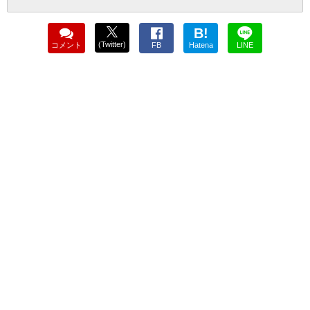
B!
(Twitter)
コメント
FB
Hatena
LINE