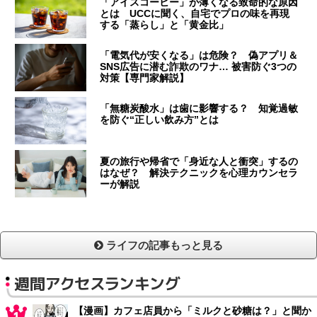
「アイスコーヒー」が薄くなる致命的な原因
とは UCCに聞く、自宅でプロの味を再現
する「蒸らし」と「黄金比」
「電気代が安くなる」は危険？ 偽アプリ＆
SNS広告に潜む詐欺のワナ… 被害防ぐ3つの
対策【専門家解説】
「無糖炭酸水」は歯に影響する？ 知覚過敏
を防ぐ“正しい飲み方”とは
夏の旅行や帰省で「身近な人と衝突」するの
はなぜ？ 解決テクニックを心理カウンセラ
ーが解説
ライフの記事もっと見る
週間アクセスランキング
【漫画】カフェ店員から「ミルクと砂糖は？」と聞か