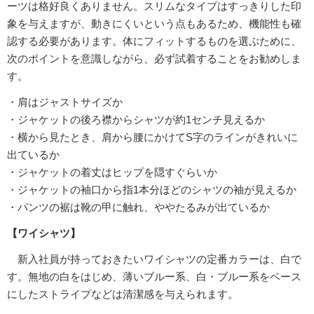
ーツは格好良くありません。スリムなタイプはすっきりした印
象を与えますが、動きにくいという点もあるため、機能性も確
認する必要があります。体にフィットするものを選ぶために、
次のポイントを意識しながら、必ず試着することをお勧めしま
す。
・肩はジャストサイズか
・ジャケットの後ろ襟からシャツが約1センチ見えるか
・横から見たとき、肩から腰にかけてS字のラインがきれいに
出ているか
・ジャケットの着丈はヒップを隠すぐらいか
・ジャケットの袖口から指1本分ほどのシャツの袖が見えるか
・パンツの裾は靴の甲に触れ、ややたるみが出ているか
【ワイシャツ】
新入社員が持っておきたいワイシャツの定番カラーは、白で
す。無地の白をはじめ、薄いブルー系、白・ブルー系をベース
にしたストライプなどは清潔感を与えられます。