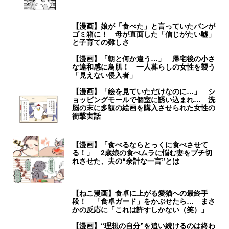
【漫画】娘が「食べた」と言っていたパンが
ゴミ箱に！ 母が直面した「信じがたい嘘」
と子育ての難しさ
【漫画】「朝と何か違う…」 帰宅後の小さ
な違和感に鳥肌！ 一人暮らしの女性を襲う
「見えない侵入者」
【漫画】「絵を見ていただけなのに…」 シ
ョッピングモールで個室に誘い込まれ… 洗
脳の末に多額の絵画を購入させられた女性の
衝撃実話
【漫画】「食べるならとっくに食べさせて
る！」 2歳娘の食べムラに悩む妻をブチ切
れさせた、夫の“余計な一言”とは
【ねこ漫画】食卓に上がる愛猫への最終手
段！ 「食卓ガード」をかぶせたら… まさ
かの反応に「これは許すしかない（笑）」
【漫画】“理想の自分”を追い続けるのは終わ