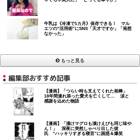
牛乳は《冷凍で1カ月》保存できる！ マル
エツの“活用術”にSNS「天才ですか」「発想
なかった」
もっと見る
編集部おすすめ記事
【漫画】「つらい時も支えてくれた相棒」
18年間連れ添った愛犬を亡くして… 涙と
感謝を込めた物語
【漫画】「漬けマグロも漬けえびも同じ味や
ん！」 深夜に突然しゃべり出した彼
氏 “ハッキリすぎる寝言”に困惑＆爆笑