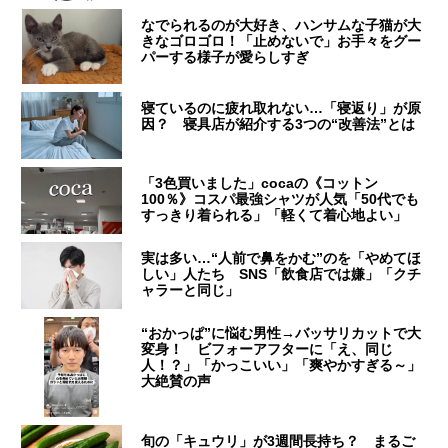
なでられるのが大好き、ハンサムな子猫が大
きなゴロゴロ！「止めないで」お手々をグー
パーする様子が愛らしすぎ
寝ているのに疲れ取れない…「寝返り」が原
因？ 寝具店が紹介する3つの“改善法”とは
「3色買いました」cocaの《コットン
100％》コスパ最強シャツが人気「50代でも
すっきり着られる」「軽くて着心地よい」
実は多い…“人前で鼻をかむ”のを「やめてほ
しい」人たち SNS「飲食店では嫌」「クチ
ャラーと同じ」
“おかっぱ”に悩む男性→バッサリカットで大
変身！ ビフォーアフターに「え、同じ
人！？」「かっこいい」「爽やかすぎる～」
大絶賛の声
旬の「キュウリ」が3週間長持ち？ まるご