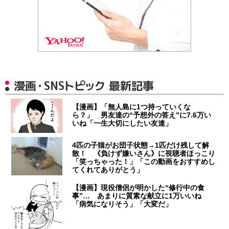
漫画・SNSトピック 最新記事
【漫画】「無人島に1つ持っていくな
ら？」 男友達の“予想外の答え”に7.6万い
いね「一生大切にしたい友達」
4匹の子猫がお団子状態→1匹だけ残して解
散！ 《負けず嫌いさん》に視聴者ほっこり
「笑っちゃった！」「この動画をおすすめし
てくれてありがとう」
【漫画】現役僧侶が明かした“修行中の食
事”… あまりに質素な献立に1万いいね
「病気になりそう」「大変だ」