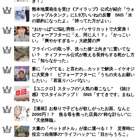
き！」
熊本地震発生を受け《アイラップ》公式が紹介「ウォ
ッシャブルタンク」に1.9万いいねの反響 SNS「水
の節約になったよ」「持ってた方がよい」
“おかっぱ”に悩む男性→バッサリカットで大変身！
ビフォーアフターに「え、同じ人！？」「かっこい
い」「爽やかすぎる～」大絶賛の声
フライパンの取っ手、洗った後“上向き”に置いてな
い？ ティファール公式が教える長持ちする乾かし方
に「知らなかった」
妻に「ハゲてる」と言われ…カットで解決→イケオジ
に大変身！ ビフォーアフターに「うちの夫もお願い
したい」「若返りハンパない」
【ユニクロ】スタッフの“人気の着こなし” 《抜け
感》でスタイルアップ！ SNS「すてきです。まねし
たい」
【漫画】お祭りで子どもが欲しがったお面、なんと
2000円！？ 焦る母を救った店員の“粋な計らい”に
「天使降臨」
大量の「ペットボトル」が楽に運べる！？ 災害時に
役立つ自衛隊の“ライフハック”に「目からうろこ」