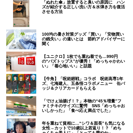
「ぬれた傘」放置すると臭いの原因に ハン
ズが紹介する正しい洗い方＆水弾き力を復活
させる方法
100均の暑さ対策グッズ「買い」「安物買い
の銭失い」の違いとは 節約アドバイザーに
聞く
【ユニクロ】1枚でも重ね着でも…990円
の“バズトップス”が優秀！「めっちゃかわい
い」「着心地いい」と話題
【牛角】「呪術廻戦」コラボ 呪術高専1年
ズ、七海建人、五条悟コラボメニュー 缶バ
ッジ＆クリアカードもらえる
「でけぇ油揚げ！？」本物の“45％増量”フ
ァミチキのサイズに驚愕 SNS「めっちゃお
いしかった」「食べ応え満点でした」
年を重ねて貧相に…“シワ＆面長”も気になる
女性→カットで10歳以上若返り！？「めち
ゃくちゃ美人に」「とっても華やか」