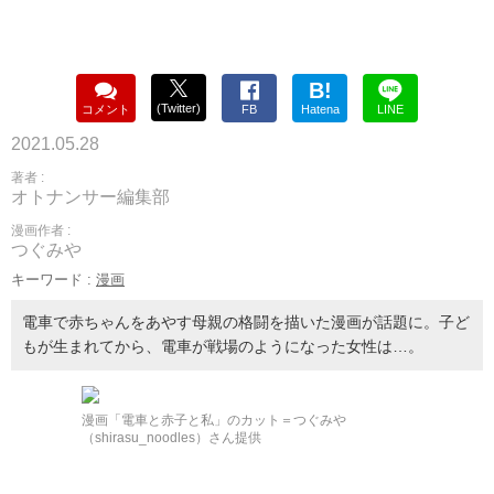
B!
(Twitter)
コメント
FB
Hatena
LINE
2021.05.28
著者 :
オトナンサー編集部
漫画作者 :
つぐみや
キーワード :
漫画
電車で赤ちゃんをあやす母親の格闘を描いた漫画が話題に。子ど
もが生まれてから、電車が戦場のようになった女性は…。
漫画「電車と赤子と私」のカット＝つぐみや
（shirasu_noodles）さん提供