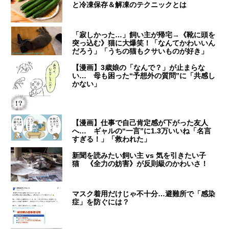
と冷凍保存＆解凍のテクニックとは
「寂しかった…」飼い主が帰宅→《靴に頭を
突っ込む》猫に大爆笑！「なんてかわいいん
だろう」「うちの猫もクサいものが好き」
【漫画】3歳娘の「なんで？」が止まらな
い… 母も困った“予想外の質問”に「共感し
かない」
【漫画】仕事で自己肯定感が下がった友人
へ… ギャルの“一言”に1.3万いいね「名言
すぎる！」「救われた」
新聞を読みたい飼い主 vs 気を引きたい子
猫 《全力の妨害》が反則級のかわいさ！
マスク着用だけじゃ不十分…避難所で「感染
症」を防ぐには？