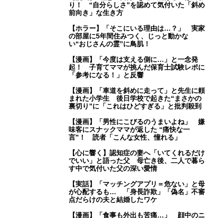
り！ “自分らしさ”を認めて気付いた「斜め
前向き」な生き方
【ホラー】「そこにいる理由は…？」 実家
の部屋に5年間住みつく、じっと動かな
い“おじさんの霊”に鳥肌！
【漫画】「今度は支える側に…」と一念発
起！ 子育てママが挑んだ保育士試験レポに
「参考になる！」と反響
【漫画】「車道を斜めに走って」と先生に頼
まれた小学生 後日学校で起きた“まさかの
裏切り”に「これはひどすぎる」と批判殺到
【漫画】「男性にこびるのうまいよね」 嫌
味客にスナックママが返した “痛快な一
言”！ 読者「こんな女性、憧れる」
【心に響く】認知症の妻へ「いてくれるだけ
でいい」と語った父 母亡き後、二人で暮ら
す中で気付いた父の深い愛情
【実話】「マッチングアプリ＝危ない」と母
が心配するも… 「身長詐欺」「偽名」不審
点だらけの夫と結婚したワケ
【漫画】「食事も外出も苦痛…」 顔中のニ