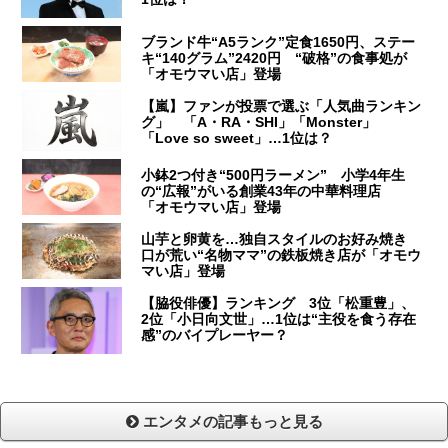
ブランド牛“A5ランク”定食1650円、ステー
キ“140グラム”2420円 “破格”の食事処が
「オモウマい店」登場
【嵐】ファンが投票で選ぶ「人気曲ランキン
グ」 「A・RA・SHI」「Monster」
「Love so sweet」…1位は？
小鉢2つ付き“500円ラーメン” 小学4年生
の“広報”がいる創業43年の中華料理店
「オモウマい店」登場
山芋と卵黄を…独自スタイルのお好み焼き
口が荒い“名物ママ”の鉄板焼き店が「オモウ
マい店」登場
【脇役俳優】ランキング 3位「松重豊」、
2位「小日向文世」…1位は“主役を食う存在
感”のバイプレーヤー？
エンタメの記事もっと見る