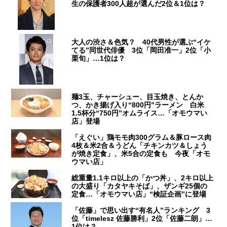
生の保護者300人超が選んだ2位＆1位は？
大人の渋さ＆色気？ 40代男性が選ぶ“イケ
てる”同世代俳優 3位「岡田准一」2位「小
栗旬」…1位は？
麺3玉、チャーシュー、目玉焼き、とんか
つ、かき揚げ入り“800円”ラーメン 白米
1.5杯分“750円”オムライス…「オモウマい
店」登場
「えぐい」鶏モモ肉300グラム＆豚ロース肉
4枚＆米2合＆うどん「チキンカツ＆しょう
が焼き定食」、米5合の定食も 今夜「オモ
ウマい店」
総重量1.1キロ以上の「かつ丼」、2キロ以上
の大盛り「カタヤキそば」、ザンギ25個の
定食…「オモウマい店」“検証企画”に登場
「佐藤」で思い出す“有名人”ランキング 3
位「timelesz 佐藤勝利」2位「佐藤二朗」…
1位は？