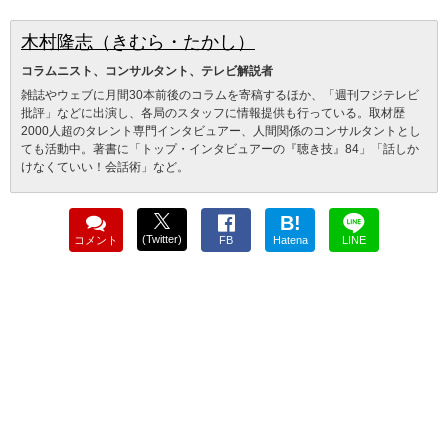
木村隆志（きむら・たかし）
コラムニスト、コンサルタント、テレビ解説者
雑誌やウェブに月間30本前後のコラムを寄稿するほか、「週刊フジテレビ
批評」などに出演し、各局のスタッフに情報提供も行っている。取材歴
2000人超のタレント専門インタビュアー、人間関係のコンサルタントとし
ても活動中。著書に「トップ・インタビュアーの『聴き技』84」「話しか
けなくていい！会話術」など。
B!
(Twitter)
コメント
FB
Hatena
LINE