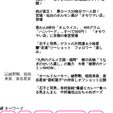
開！
肉が直立！ 豚ロース33枚分で一人前！
宮城・仙台のホルモン屋が「オモウマい店」
登場
茶わん6杯分「オムライス」、400グラム
「ハンバーグ」…すべて500円！ 「オモウ
マい店」に京都の食堂登場
「石子と羽男」ゲストの片岡凛＆小林星
蘭“友達”ツーショット フォロワー「楽し
み」
“九州のグルメ王国・福岡” 柳川名物「うな
ぎのせいろ蒸し」の魅力 今夜「秘密のケン
ミンSHOW」
「オールドルーキー」綾野剛、稲垣来泉、泉
谷星奈“新町親子”の仲良しオフショット公開
「石子と羽男」有村架純“爆盛りカレー”食べ
る気まんまん 中村倫也はおちゃめポーズ
キーワード