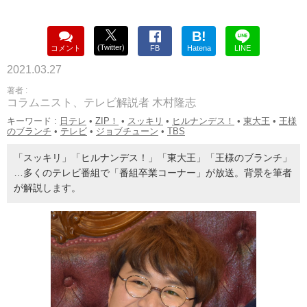
B!
(Twitter)
コメント
FB
Hatena
LINE
2021.03.27
著者 :
コラムニスト、テレビ解説者 木村隆志
キーワード :
日テレ
•
ZIP！
•
スッキリ
•
ヒルナンデス！
•
東大王
•
王様
のブランチ
•
テレビ
•
ジョブチューン
•
TBS
「スッキリ」「ヒルナンデス！」「東大王」「王様のブランチ」
…多くのテレビ番組で「番組卒業コーナー」が放送。背景を筆者
が解説します。