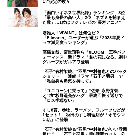
い”設定の数々
「面白いギネス世界記録」ランキング 3位
「最も身長の高い人」2位「ネズミを捕まえ
た数」…1位はフジテレビの“長寿アニメ”
堺雅人「VIVANT」は何位だ？
「Filmarks」ユーザーが選ぶ「2023年夏ド
ラマ満足度ランキング」
高橋文哉、宮世琉弥ら「8LOOM」圧巻パフ
ォーマンス 新ドラマ「君の花になる」劇中
グループがガルアワ登場
“石子”有村架純、“羽男”中村倫也とのバック
ショット 連続ドラマ「石子と羽男」で
「私自身も勇気を持って」
「ユニコーンに乗って」“佐奈”永野芽郁
と“功”杉野遥亮がハグ 最終回振り返りで
「ロス半端ない」
すし8貫、巻物、ラーメン、フルーツなどが
1セット！ 秋田のすし料理店が「オモウマ
い店」に登場
“石子”有村架純＆“羽男”中村倫也がいい雰囲
気に？ 「石子と羽男」第8話新カット、公