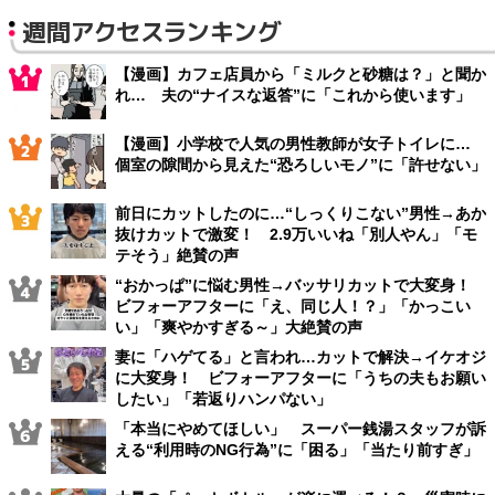
週間アクセスランキング
【漫画】カフェ店員から「ミルクと砂糖は？」と聞か
れ… 夫の“ナイスな返答”に「これから使います」
【漫画】小学校で人気の男性教師が女子トイレに…
個室の隙間から見えた“恐ろしいモノ”に「許せない」
前日にカットしたのに…“しっくりこない”男性→あか
抜けカットで激変！ 2.9万いいね「別人やん」「モ
テそう」絶賛の声
“おかっぱ”に悩む男性→バッサリカットで大変身！
ビフォーアフターに「え、同じ人！？」「かっこい
い」「爽やかすぎる～」大絶賛の声
妻に「ハゲてる」と言われ…カットで解決→イケオジ
に大変身！ ビフォーアフターに「うちの夫もお願い
したい」「若返りハンパない」
「本当にやめてほしい」 スーパー銭湯スタッフが訴
える“利用時のNG行為”に「困る」「当たり前すぎ」