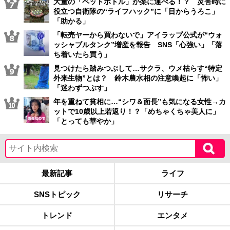
大量の「ペットボトル」が楽に運べる！？ 災害時に
役立つ自衛隊の“ライフハック”に「目からうろこ」
「助かる」
「転売ヤーから買わないで」アイラップ公式が“ウォ
ッシャブルタンク”増産を報告 SNS「心強い」「落
ち着いたら買う」
見つけたら踏みつぶして…サクラ、ウメ枯らす“特定
外来生物”とは？ 鈴木農水相の注意喚起に「怖い」
「迷わずつぶす」
年を重ねて貧相に…“シワ＆面長”も気になる女性→カ
ットで10歳以上若返り！？「めちゃくちゃ美人に」
「とっても華やか」
最新記事
ライフ
SNSトピック
リサーチ
トレンド
エンタメ