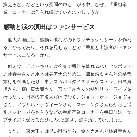
換えるな」などという疑問の声も上がる中、なぜ、「番組卒
業」コーナーは作られ続けているのでしょうか。
感動と涙の演出はファンサービス
最大の理由は「感動や涙などのドラマチックなシーンを作れ
る」からであり、それを見せることで「番組と出演者のファン
サービスになる」から。
例えば、「スッキリ」は今春で番組を離れるハリセンボン・
近藤春菜さんと水卜麻美アナのために、加藤浩次さんとの卒業
旅行を企画したり、東京スカパラダイスオーケストラ、田島貴
男さん、森山直太朗さん、宮本浩次さんの特別リレーライブを
行ったり、日本の有名人だけでなく、ジョン・ボン・ジョヴィ
さん、アヴリル・ラヴィーンさん、スティングさんらからも惜
別メッセージをもらうなどの番組卒業コーナーを毎日放送。サ
プライズを受けるたびに2人は驚き、涙を流していました。
また、「東大王」は早い段階から、鈴木光さんと林輝幸さん