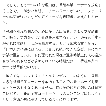
そして、もう一つの主な理由は、番組卒業コーナーを放送す
ることで、「温かい番組」「チームワークがいい」「ファミリ
ーの結束が強い」などの好イメージを視聴者に与えられるか
ら。
「番組を離れる個人のために多くの出演者とスタッフが結束し
て、時間と労力をかけた企画を用意する」という過程も「本人
がそれに感動し、心から感謝する」という図式も古くから、
「日本人の琴線に触れる」と言われ続けてきた定番。特にコロ
ナ禍の重苦しいムードに覆われた現在は通常時以上に人の温か
さや仲の良さなどが求められている時期だけに、番組卒業コー
ナーは効果的なのです。
最近では「スッキリ」「ヒルナンデス！」のように、毎日、
大きな番組卒業コーナーを放送することでお祭りムードを醸し
出すケースも少なくありません。特にその傾向が強いのは日本
テレビで、「番組卒業コーナーを一つのコンテンツにしよう」
という意識が局に浸透しているように見えます。