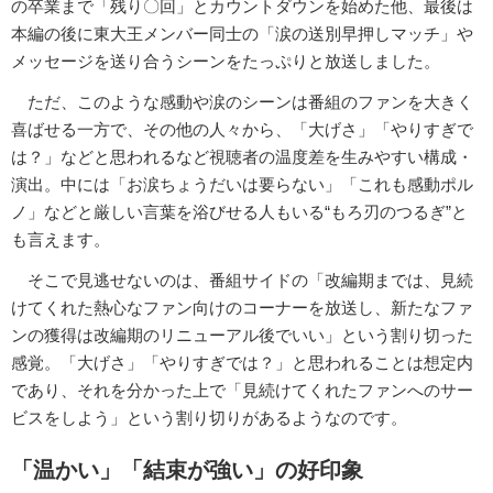
の卒業まで「残り〇回」とカウントダウンを始めた他、最後は
本編の後に東大王メンバー同士の「涙の送別早押しマッチ」や
メッセージを送り合うシーンをたっぷりと放送しました。
ただ、このような感動や涙のシーンは番組のファンを大きく
喜ばせる一方で、その他の人々から、「大げさ」「やりすぎで
は？」などと思われるなど視聴者の温度差を生みやすい構成・
演出。中には「お涙ちょうだいは要らない」「これも感動ポル
ノ」などと厳しい言葉を浴びせる人もいる“もろ刃のつるぎ”と
も言えます。
そこで見逃せないのは、番組サイドの「改編期までは、見続
けてくれた熱心なファン向けのコーナーを放送し、新たなファ
ンの獲得は改編期のリニューアル後でいい」という割り切った
感覚。「大げさ」「やりすぎでは？」と思われることは想定内
であり、それを分かった上で「見続けてくれたファンへのサー
ビスをしよう」という割り切りがあるようなのです。
「温かい」「結束が強い」の好印象