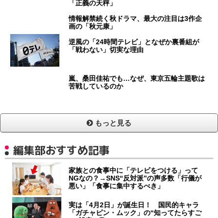
「正義の天秤」
情報解禁続く秋ドラマ、最大の注目は3作企
画の「秋元康」
逆風の「24時間テレビ」となぜか裏番組が
「戦わない」切実な理由
嵐、桑田佳祐でも…なぜ、東京五輪主題歌は
苦戦しているのか
もっと見る
編集部おすすめ記事
家族との食事中に「テレビをつける」って
NGなの？→SNS“反対派”の声多数「行儀が
悪い」「食事に集中するべき」
実は「4月2日」が誕生日！ 国民的キャラ
「ガチャピン・ムック」の“知ってたらすご