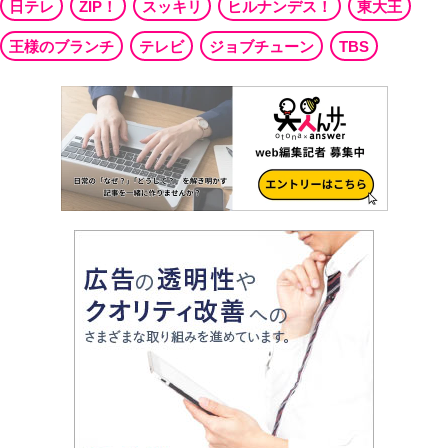
日テレ
ZIP！
スッキリ
ヒルナンデス！
東大王
王様のブランチ
テレビ
ジョブチューン
TBS