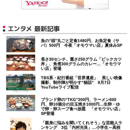
エンタメ 最新記事
魚の“頭”丸ごと定食1480円、お魚定食（サ
バ）500円 今夜「オモウマい店」夏休みSP
長さ30センチ、重さ250グラム「ビックカツ
丼」、角煮300グラムのカレー…「オモウマ
い店」登場
TBS系・紀行番組「世界遺産」 美しい映像
撮影、制作陣が明かす“秘話” 8月7日
YouTubeライブ配信
ブランド卵の“TKG”200円、ラーメン600
円、卵10個分の目玉焼き1000円…生卵・ゆ
で卵・卵スープ食べ放題 「オモウマい店」
SP登場
「親身に悩みを聞いてくれそう」な芸能人ラ
ンキング 3位「内村光良」…小学生～高校