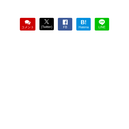
B!
(Twitter)
コメント
FB
Hatena
LINE