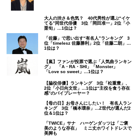
大人の渋さ＆色気？ 40代男性が選ぶ“イケ
てる”同世代俳優 3位「岡田准一」2位「小
栗旬」…1位は？
「佐藤」で思い出す“有名人”ランキング 3
位「timelesz 佐藤勝利」2位「佐藤二朗」…
1位は？
【嵐】ファンが投票で選ぶ「人気曲ランキン
グ」 「A・RA・SHI」「Monster」
「Love so sweet」…1位は？
【脇役俳優】ランキング 3位「松重豊」、
2位「小日向文世」…1位は“主役を食う存在
感”のバイプレーヤー？
【母の日】お母さんにしたい！ 有名人ラン
キング 3位「橋本環奈」…Z世代が選んだ2
位＆1位は？
「TWICE」サナ ハーゲンダッツは「ご褒
美のような存在」 ミニ丈ホワイトドレスで
美脚も