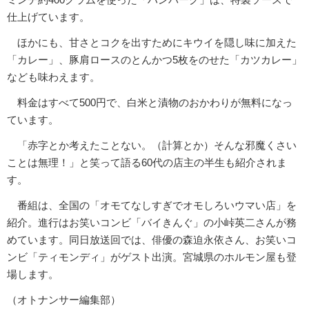
仕上げています。
ほかにも、甘さとコクを出すためにキウイを隠し味に加えた
「カレー」、豚肩ロースのとんかつ5枚をのせた「カツカレー」
なども味わえます。
料金はすべて500円で、白米と漬物のおかわりが無料になっ
ています。
「赤字とか考えたことない。（計算とか）そんな邪魔くさい
ことは無理！」と笑って語る60代の店主の半生も紹介されま
す。
番組は、全国の「オモてなしすぎでオモしろいウマい店」を
紹介。進行はお笑いコンビ「バイきんぐ」の小峠英二さんが務
めています。同日放送回では、俳優の森迫永依さん、お笑いコ
ンビ「ティモンディ」がゲスト出演。宮城県のホルモン屋も登
場します。
（オトナンサー編集部）