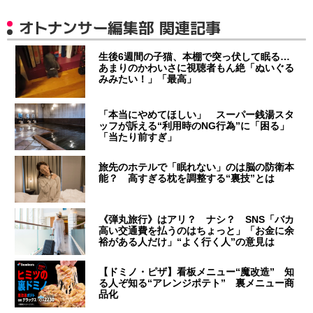
オトナンサー編集部 関連記事
生後6週間の子猫、本棚で突っ伏して眠る…
あまりのかわいさに視聴者もん絶「ぬいぐる
みみたい！」「最高」
「本当にやめてほしい」 スーパー銭湯スタ
ッフが訴える“利用時のNG行為”に「困る」
「当たり前すぎ」
旅先のホテルで「眠れない」のは脳の防衛本
能？ 高すぎる枕を調整する“裏技”とは
《弾丸旅行》はアリ？ ナシ？ SNS「バカ
高い交通費を払うのはちょっと」「お金に余
裕がある人だけ」“よく行く人”の意見は
【ドミノ・ピザ】看板メニュー“魔改造” 知
る人ぞ知る“アレンジポテト” 裏メニュー商
品化