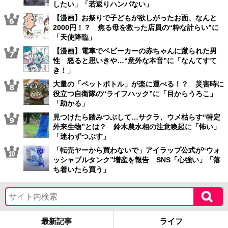
したい」「若返りハンパない」
【漫画】お祭りで子どもが欲しがったお面、なんと
2000円！？ 焦る母を救った店員の“粋な計らい”に
「天使降臨」
【漫画】電車でベビーカーの赤ちゃんに蹴られた男
性 怒ると思いきや…“意外な本音”に「なんてすて
き！」
大量の「ペットボトル」が楽に運べる！？ 災害時に
役立つ自衛隊の“ライフハック”に「目からうろこ」
「助かる」
見つけたら踏みつぶして…サクラ、ウメ枯らす“特定
外来生物”とは？ 鈴木農水相の注意喚起に「怖い」
「迷わずつぶす」
「転売ヤーから買わないで」アイラップ公式が“ウォ
ッシャブルタンク”増産を報告 SNS「心強い」「落
ち着いたら買う」
最新記事
ライフ