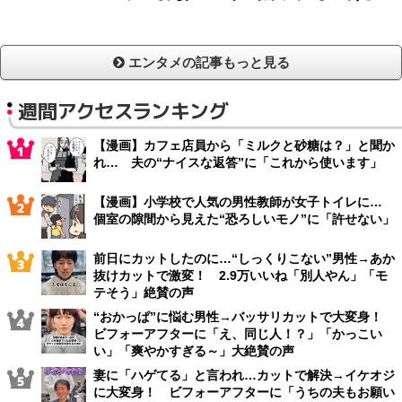
エンタメの記事もっと見る
週間アクセスランキング
【漫画】カフェ店員から「ミルクと砂糖は？」と聞か
れ… 夫の“ナイスな返答”に「これから使います」
【漫画】小学校で人気の男性教師が女子トイレに…
個室の隙間から見えた“恐ろしいモノ”に「許せない」
前日にカットしたのに…“しっくりこない”男性→あか
抜けカットで激変！ 2.9万いいね「別人やん」「モ
テそう」絶賛の声
“おかっぱ”に悩む男性→バッサリカットで大変身！
ビフォーアフターに「え、同じ人！？」「かっこい
い」「爽やかすぎる～」大絶賛の声
妻に「ハゲてる」と言われ…カットで解決→イケオジ
に大変身！ ビフォーアフターに「うちの夫もお願い