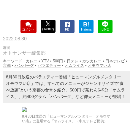
B!
(Twitter)
コメント
FB
Hatena
LINE
2022.08.30
著者 :
オトナンサー編集部
キーワード :
カレー
•
YTV
•
500円
•
日テレ
•
カツカレー
•
日本テレビ
•
京都
•
ハンバーグ
•
バラエティー
•
オムライス
•
オモウマい店
8月30日放送のバラエティー番組「ヒューマングルメンタリー
オモウマい店」では、すべてのメニューがジャンボサイズで“食
べ放題”という京都の食堂を紹介。500円で茶わん6杯分「オムラ
イス」、約400グラム「ハンバーグ」など仰天メニューが登場！
8月30日放送の「ヒューマングルメンタリー オモウマ
い店」に登場する「オムライス」（中京テレビ提供）