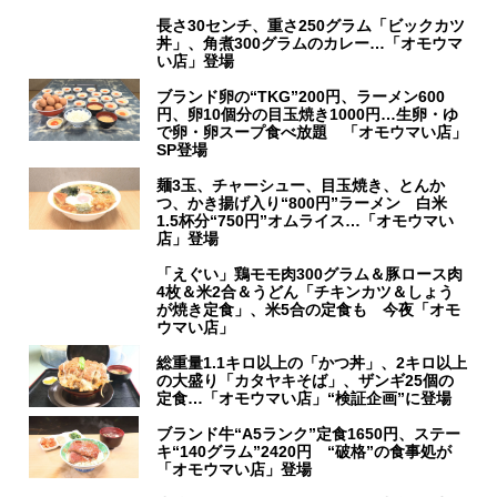
長さ30センチ、重さ250グラム「ビックカツ
丼」、角煮300グラムのカレー…「オモウマ
い店」登場
ブランド卵の“TKG”200円、ラーメン600
円、卵10個分の目玉焼き1000円…生卵・ゆ
で卵・卵スープ食べ放題 「オモウマい店」
SP登場
麺3玉、チャーシュー、目玉焼き、とんか
つ、かき揚げ入り“800円”ラーメン 白米
1.5杯分“750円”オムライス…「オモウマい
店」登場
「えぐい」鶏モモ肉300グラム＆豚ロース肉
4枚＆米2合＆うどん「チキンカツ＆しょう
が焼き定食」、米5合の定食も 今夜「オモ
ウマい店」
総重量1.1キロ以上の「かつ丼」、2キロ以上
の大盛り「カタヤキそば」、ザンギ25個の
定食…「オモウマい店」“検証企画”に登場
ブランド牛“A5ランク”定食1650円、ステー
キ“140グラム”2420円 “破格”の食事処が
「オモウマい店」登場