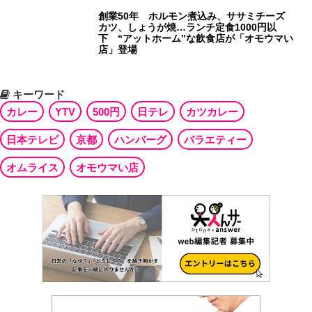
創業50年 ホルモン煮込み、ササミチーズ
カツ、しょうが焼…ランチ定食1000円以
下 “アットホーム”な飲食店が「オモウマい
店」登場
キーワード
カレー
YTV
500円
日テレ
カツカレー
日本テレビ
京都
ハンバーグ
バラエティー
オムライス
オモウマい店