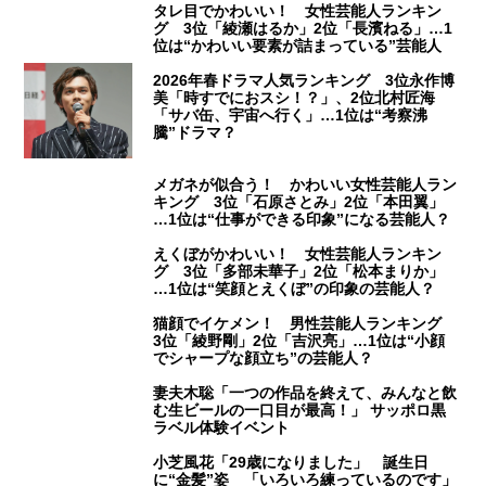
タレ目でかわいい！ 女性芸能人ランキン
グ 3位「綾瀬はるか」2位「長濱ねる」…1
位は“かわいい要素が詰まっている”芸能人
2026年春ドラマ人気ランキング 3位永作博
美「時すでにおスシ！？」、2位北村匠海
「サバ缶、宇宙へ行く」…1位は“考察沸
騰”ドラマ？
メガネが似合う！ かわいい女性芸能人ラン
キング 3位「石原さとみ」2位「本田翼」
…1位は“仕事ができる印象”になる芸能人？
えくぼがかわいい！ 女性芸能人ランキン
グ 3位「多部未華子」2位「松本まりか」
…1位は“笑顔とえくぼ”の印象の芸能人？
猫顔でイケメン！ 男性芸能人ランキング
3位「綾野剛」2位「吉沢亮」…1位は“小顔
でシャープな顔立ち”の芸能人？
妻夫木聡「一つの作品を終えて、みんなと飲
む生ビールの一口目が最高！」 サッポロ黒
ラベル体験イベント
小芝風花「29歳になりました」 誕生日
に“金髪”姿 「いろいろ練っているのです」