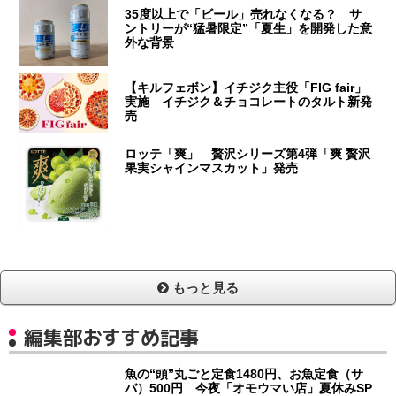
35度以上で「ビール」売れなくなる？ サ
ントリーが“猛暑限定”「夏生」を開発した意
外な背景
【キルフェボン】イチジク主役「FIG fair」
実施 イチジク＆チョコレートのタルト新発
売
ロッテ「爽」 贅沢シリーズ第4弾「爽 贅沢
果実シャインマスカット」発売
もっと見る
編集部おすすめ記事
魚の“頭”丸ごと定食1480円、お魚定食（サ
バ）500円 今夜「オモウマい店」夏休みSP