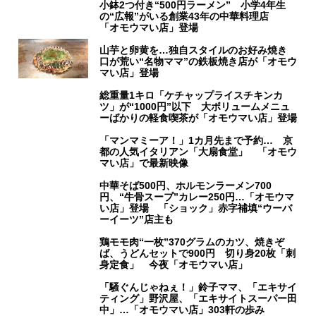
小鉢2つ付き“500円ラーメン” 小学4年生
の“広報”がいる創業43年の中華料理店
「オモウマい店」登場
山芋と卵黄を…独自スタイルのお好み焼き
口が荒い“名物ママ”の鉄板焼き店が「オモウ
マい店」登場
総重量1キロ「ケチャップライスチキンカ
ツ」が“1000円”以下 大ボリュームメニュ
ーばかりの軽食喫茶が「オモウマい店」登場
「マンマミーア！」1カ月先まで予約… 京
都の人気イタリアン「大扇食堂」 「オモウ
マい店」で最新映像
中華そば500円、ホルモンラーメン700
円、“牛骨スープ”カレー250円…「オモウマ
い店」登場 「ショック」赤字補填“ウーバ
ーイーツ”店主も
鶏モモ肉“一枚”370グラムのカツ、焼きぞ
ば、うどんセットで900円 切り身20枚「刺
身定食」 今夜「オモウマい店」
「騒ぐんじゃねぇ！」鈴子ママ、「エキサイ
ティング」野沢屋、「エキサイトスーパー田
中」…「オモウマい店」303軒の歩み