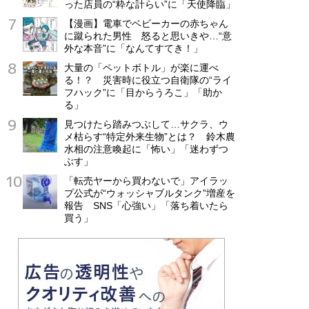
った店員の“粋な計らい”に「天使降臨」
【漫画】電車でベビーカーの赤ちゃん
に蹴られた男性 怒ると思いきや…“意
外な本音”に「なんてすてき！」
大量の「ペットボトル」が楽に運べ
る！？ 災害時に役立つ自衛隊の“ライ
フハック”に「目からうろこ」「助か
る」
見つけたら踏みつぶして…サクラ、ウ
メ枯らす“特定外来生物”とは？ 鈴木農
水相の注意喚起に「怖い」「迷わずつ
ぶす」
「転売ヤーから買わないで」アイラッ
プ公式が“ウォッシャブルタンク”増産を
報告 SNS「心強い」「落ち着いたら
買う」