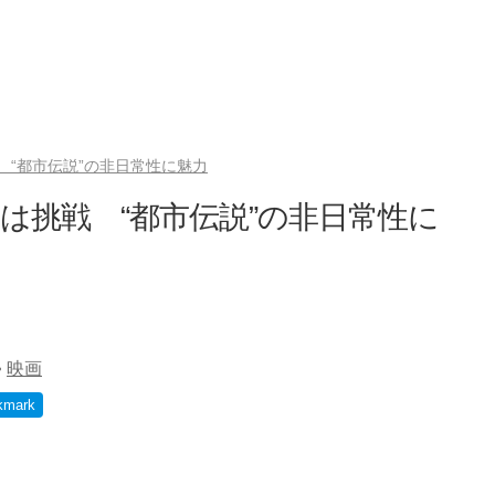
 “都市伝説”の非日常性に魅力
は挑戦 “都市伝説”の非日常性に
•
映画
kmark