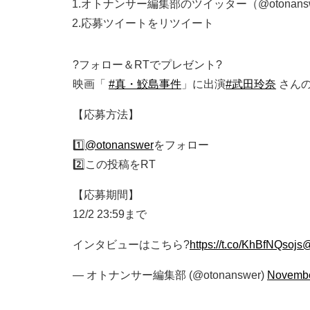
1.オトナンサー編集部のツイッター（@otonan
2.応募ツイートをリツイート
?フォロー＆RTでプレゼント?
映画「
#真・鮫島事件
」に出演
#武田玲奈
さんの
【応募方法】
1️⃣
@otonanswer
をフォロー
2️⃣この投稿をRT
【応募期間】
12/2 23:59まで
インタビューはこちら?
https://t.co/KhBfNQsojs
@
— オトナンサー編集部 (@otonanswer)
Novembe