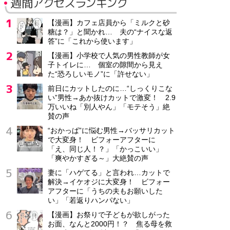
週間アクセスランキング
【漫画】カフェ店員から「ミルクと砂
糖は？」と聞かれ… 夫の“ナイスな返
答”に「これから使います」
【漫画】小学校で人気の男性教師が女
子トイレに… 個室の隙間から見え
た“恐ろしいモノ”に「許せない」
前日にカットしたのに…“しっくりこな
い”男性→あか抜けカットで激変！ 2.9
万いいね「別人やん」「モテそう」絶
賛の声
“おかっぱ”に悩む男性→バッサリカット
で大変身！ ビフォーアフターに
「え、同じ人！？」「かっこいい」
「爽やかすぎる～」大絶賛の声
妻に「ハゲてる」と言われ…カットで
解決→イケオジに大変身！ ビフォー
アフターに「うちの夫もお願いした
い」「若返りハンパない」
【漫画】お祭りで子どもが欲しがった
お面、なんと2000円！？ 焦る母を救