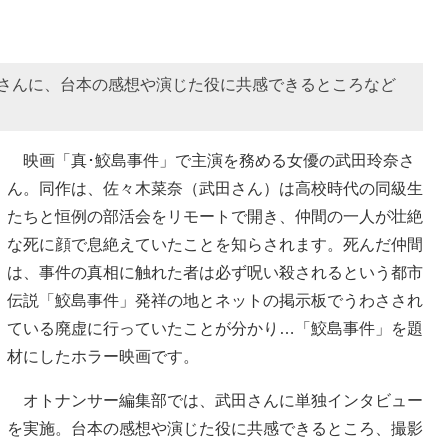
奈さんに、台本の感想や演じた役に共感できるところなど
映画「真･鮫島事件」で主演を務める女優の武田玲奈さ
ん。同作は、佐々木菜奈（武田さん）は高校時代の同級生
たちと恒例の部活会をリモートで開き、仲間の一人が壮絶
な死に顔で息絶えていたことを知らされます。死んだ仲間
は、事件の真相に触れた者は必ず呪い殺されるという都市
伝説「鮫島事件」発祥の地とネットの掲示板でうわさされ
ている廃虚に行っていたことが分かり…「鮫島事件」を題
材にしたホラー映画です。
オトナンサー編集部では、武田さんに単独インタビュー
を実施。台本の感想や演じた役に共感できるところ、撮影