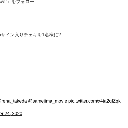
swer）をフォロー
サイン入りチェキを1名様に?
rena_takeda
@samejima_movie
pic.twitter.com/x4ta2qIZqk
r 24, 2020