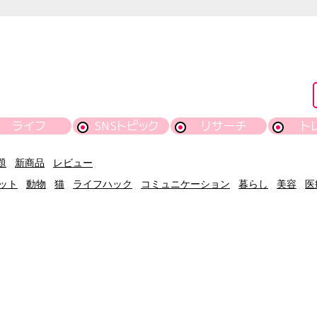
ライフ
SNSトピック
リサーチ
ト
題
新商品
レビュー
ット
動物
猫
ライフハック
コミュニケーション
暮らし
美容
医