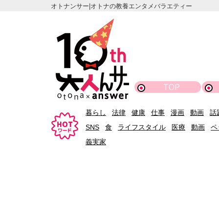
オトナンサー|オトナの教養エンタメバラエティー
TOP
暮らし
法律
健康
仕事
漫画
動画
話
SNS
食
ライフスタイル
医療
動画
ペ
義実家