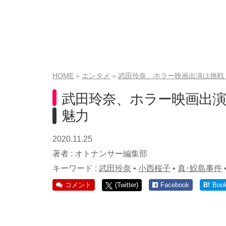
HOME
エンタメ
武田玲奈、ホラー映画出演は挑戦
武田玲奈、ホラー映画出演
魅力
2020.11.25
著者 :
オトナンサー編集部
キーワード :
武田玲奈
•
小西桜子
•
真･鮫島事件
コメント
(Twitter)
Facebook
B!
Boo