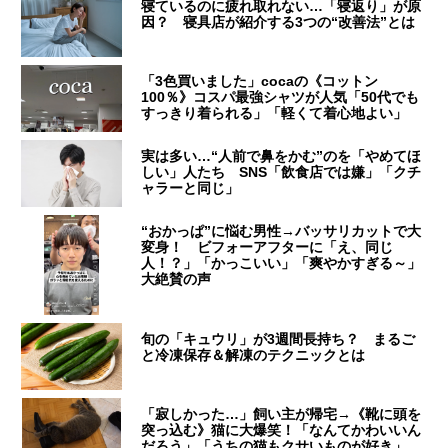
寝ているのに疲れ取れない…「寝返り」が原
因？ 寝具店が紹介する3つの“改善法”とは
「3色買いました」cocaの《コットン
100％》コスパ最強シャツが人気「50代でも
すっきり着られる」「軽くて着心地よい」
実は多い…“人前で鼻をかむ”のを「やめてほ
しい」人たち SNS「飲食店では嫌」「クチ
ャラーと同じ」
“おかっぱ”に悩む男性→バッサリカットで大
変身！ ビフォーアフターに「え、同じ
人！？」「かっこいい」「爽やかすぎる～」
大絶賛の声
旬の「キュウリ」が3週間長持ち？ まるご
と冷凍保存＆解凍のテクニックとは
「寂しかった…」飼い主が帰宅→《靴に頭を
突っ込む》猫に大爆笑！「なんてかわいいん
だろう」「うちの猫もクサいものが好き」