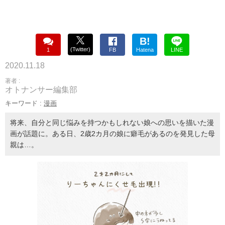
B!
(Twitter)
1
FB
Hatena
LINE
2020.11.18
著者 :
オトナンサー編集部
キーワード :
漫画
将来、自分と同じ悩みを持つかもしれない娘への思いを描いた漫
画が話題に。ある日、2歳2カ月の娘に癖毛があるのを発見した母
親は…。