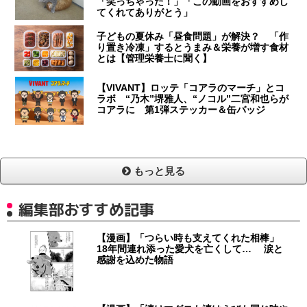
「笑っちゃった！」「この動画をおすすめし
てくれてありがとう」
子どもの夏休み「昼食問題」が解決？ 「作
り置き冷凍」するとうまみ＆栄養が増す食材
とは【管理栄養士に聞く】
【VIVANT】ロッテ「コアラのマーチ」とコ
ラボ “乃木”堺雅人、“ノコル”二宮和也らが
コアラに 第1弾ステッカー＆缶バッジ
もっと見る
編集部おすすめ記事
【漫画】「つらい時も支えてくれた相棒」
18年間連れ添った愛犬を亡くして… 涙と
感謝を込めた物語