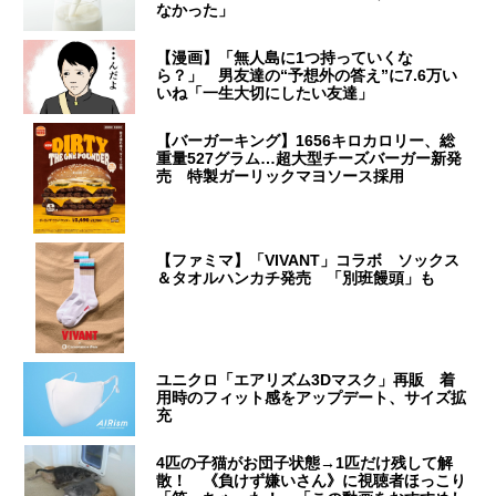
なかった」
【漫画】「無人島に1つ持っていくな
ら？」 男友達の“予想外の答え”に7.6万い
いね「一生大切にしたい友達」
【バーガーキング】1656キロカロリー、総
重量527グラム…超大型チーズバーガー新発
売 特製ガーリックマヨソース採用
【ファミマ】「VIVANT」コラボ ソックス
＆タオルハンカチ発売 「別班饅頭」も
ユニクロ「エアリズム3Dマスク」再販 着
用時のフィット感をアップデート、サイズ拡
充
4匹の子猫がお団子状態→1匹だけ残して解
散！ 《負けず嫌いさん》に視聴者ほっこり