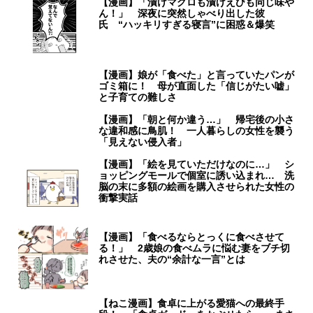
【漫画】「漬けマグロも漬けえびも同じ味や
ん！」 深夜に突然しゃべり出した彼
氏 “ハッキリすぎる寝言”に困惑＆爆笑
【漫画】娘が「食べた」と言っていたパンが
ゴミ箱に！ 母が直面した「信じがたい嘘」
と子育ての難しさ
【漫画】「朝と何か違う…」 帰宅後の小さ
な違和感に鳥肌！ 一人暮らしの女性を襲う
「見えない侵入者」
【漫画】「絵を見ていただけなのに…」 シ
ョッピングモールで個室に誘い込まれ… 洗
脳の末に多額の絵画を購入させられた女性の
衝撃実話
【漫画】「食べるならとっくに食べさせて
る！」 2歳娘の食べムラに悩む妻をブチ切
れさせた、夫の“余計な一言”とは
【ねこ漫画】食卓に上がる愛猫への最終手