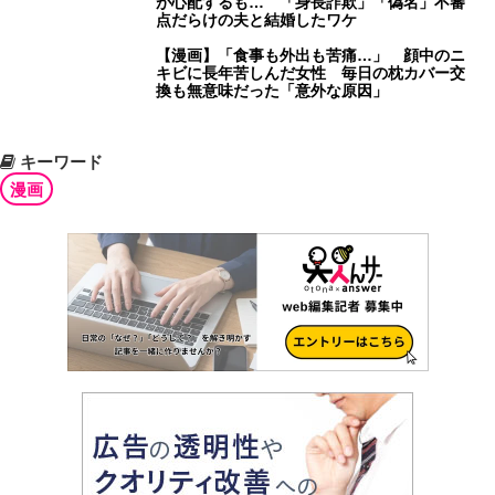
が心配するも… 「身長詐欺」「偽名」不審
点だらけの夫と結婚したワケ
【漫画】「食事も外出も苦痛…」 顔中のニ
キビに長年苦しんだ女性 毎日の枕カバー交
換も無意味だった「意外な原因」
キーワード
漫画