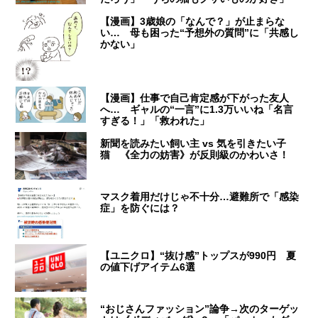
【漫画】3歳娘の「なんで？」が止まらな
い… 母も困った“予想外の質問”に「共感し
かない」
【漫画】仕事で自己肯定感が下がった友人
へ… ギャルの“一言”に1.3万いいね「名言
すぎる！」「救われた」
新聞を読みたい飼い主 vs 気を引きたい子
猫 《全力の妨害》が反則級のかわいさ！
マスク着用だけじゃ不十分…避難所で「感染
症」を防ぐには？
【ユニクロ】“抜け感”トップスが990円 夏
の値下げアイテム6選
“おじさんファッション”論争→次のターゲッ