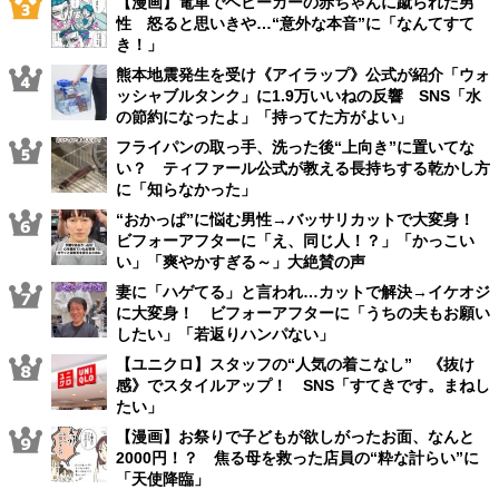
【漫画】電車でベビーカーの赤ちゃんに蹴られた男
性 怒ると思いきや…“意外な本音”に「なんてすて
き！」
熊本地震発生を受け《アイラップ》公式が紹介「ウォ
ッシャブルタンク」に1.9万いいねの反響 SNS「水
の節約になったよ」「持ってた方がよい」
フライパンの取っ手、洗った後“上向き”に置いてな
い？ ティファール公式が教える長持ちする乾かし方
に「知らなかった」
“おかっぱ”に悩む男性→バッサリカットで大変身！
ビフォーアフターに「え、同じ人！？」「かっこい
い」「爽やかすぎる～」大絶賛の声
妻に「ハゲてる」と言われ…カットで解決→イケオジ
に大変身！ ビフォーアフターに「うちの夫もお願い
したい」「若返りハンパない」
【ユニクロ】スタッフの“人気の着こなし” 《抜け
感》でスタイルアップ！ SNS「すてきです。まねし
たい」
【漫画】お祭りで子どもが欲しがったお面、なんと
2000円！？ 焦る母を救った店員の“粋な計らい”に
「天使降臨」