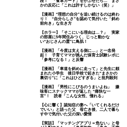
段！ 「食卓ガード」をかぶせたら… まさ
かの反応に「これは許すしかない（笑）」
【漫画】“理想の自分”を追い続けるのは終わ
り！ “自分らしさ”を認めて気付いた「斜め
前向き」な生き方
【ホラー】「そこにいる理由は…？」 実家
の部屋に5年間住みつく、じっと動かな
い“おじさんの霊”に鳥肌！
【漫画】「今度は支える側に…」と一念発
起！ 子育てママが挑んだ保育士試験レポに
「参考になる！」と反響
【漫画】「車道を斜めに走って」と先生に頼
まれた小学生 後日学校で起きた“まさかの
裏切り”に「これはひどすぎる」と批判殺到
【漫画】「男性にこびるのうまいよね」 嫌
味客にスナックママが返した “痛快な一
言”！ 読者「こんな女性、憧れる」
【心に響く】認知症の妻へ「いてくれるだけ
でいい」と語った父 母亡き後、二人で暮ら
す中で気付いた父の深い愛情
【実話】「マッチングアプリ＝危ない」と母