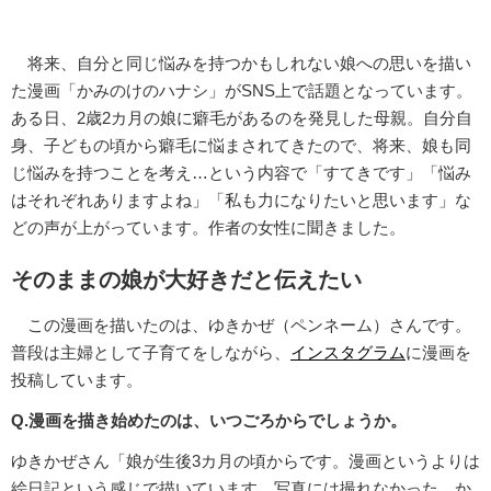
将来、自分と同じ悩みを持つかもしれない娘への思いを描い
た漫画「かみのけのハナシ」がSNS上で話題となっています。
ある日、2歳2カ月の娘に癖毛があるのを発見した母親。自分自
身、子どもの頃から癖毛に悩まされてきたので、将来、娘も同
じ悩みを持つことを考え…という内容で「すてきです」「悩み
はそれぞれありますよね」「私も力になりたいと思います」な
どの声が上がっています。作者の女性に聞きました。
そのままの娘が大好きだと伝えたい
この漫画を描いたのは、ゆきかぜ（ペンネーム）さんです。
普段は主婦として子育てをしながら、
インスタグラム
に漫画を
投稿しています。
Q.漫画を描き始めたのは、いつごろからでしょうか。
ゆきかぜさん「娘が生後3カ月の頃からです。漫画というよりは
絵日記という感じで描いています。写真には撮れなかった、か