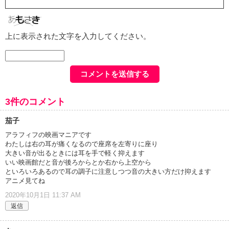
上に表示された文字を入力してください。
3件のコメント
茄子
アラフィフの映画マニアです
わたしは右の耳が痛くなるので座席を左寄りに座り
大きい音が出るときには耳を手で軽く抑えます
いい映画館だと音が後ろからとか右から上空から
といろいろあるので耳の調子に注意しつつ音の大きい方だけ抑えます
アニメ見てね
2020年10月1日 11:37 AM
返信