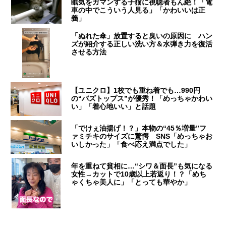
眠気をガマンする子猫に視聴者もん絶！「電
車の中でこういう人見る」「かわいいは正
義」
「ぬれた傘」放置すると臭いの原因に ハン
ズが紹介する正しい洗い方＆水弾き力を復活
させる方法
【ユニクロ】1枚でも重ね着でも…990円
の“バズトップス”が優秀！「めっちゃかわい
い」「着心地いい」と話題
「でけぇ油揚げ！？」本物の“45％増量”フ
ァミチキのサイズに驚愕 SNS「めっちゃお
いしかった」「食べ応え満点でした」
年を重ねて貧相に…“シワ＆面長”も気になる
女性→カットで10歳以上若返り！？「めち
ゃくちゃ美人に」「とっても華やか」