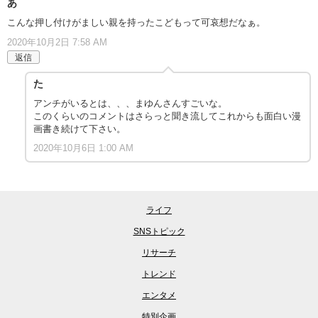
あ
こんな押し付けがましい親を持ったこどもって可哀想だなぁ。
2020年10月2日 7:58 AM
返信
た
アンチがいるとは、、、まゆんさんすごいな。
このくらいのコメントはさらっと聞き流してこれからも面白い漫
画書き続けて下さい。
2020年10月6日 1:00 AM
ライフ
SNSトピック
リサーチ
トレンド
エンタメ
特別企画