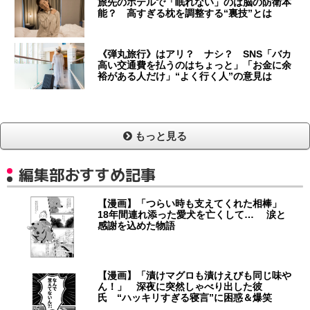
旅先のホテルで「眠れない」のは脳の防衛本
能？ 高すぎる枕を調整する“裏技”とは
《弾丸旅行》はアリ？ ナシ？ SNS「バカ
高い交通費を払うのはちょっと」「お金に余
裕がある人だけ」“よく行く人”の意見は
もっと見る
編集部おすすめ記事
【漫画】「つらい時も支えてくれた相棒」
18年間連れ添った愛犬を亡くして… 涙と
感謝を込めた物語
【漫画】「漬けマグロも漬けえびも同じ味や
ん！」 深夜に突然しゃべり出した彼
氏 “ハッキリすぎる寝言”に困惑＆爆笑