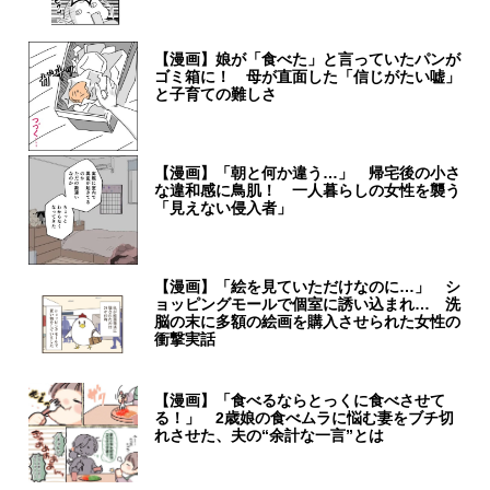
【漫画】娘が「食べた」と言っていたパンが
ゴミ箱に！ 母が直面した「信じがたい嘘」
と子育ての難しさ
【漫画】「朝と何か違う…」 帰宅後の小さ
な違和感に鳥肌！ 一人暮らしの女性を襲う
「見えない侵入者」
【漫画】「絵を見ていただけなのに…」 シ
ョッピングモールで個室に誘い込まれ… 洗
脳の末に多額の絵画を購入させられた女性の
衝撃実話
【漫画】「食べるならとっくに食べさせて
る！」 2歳娘の食べムラに悩む妻をブチ切
れさせた、夫の“余計な一言”とは