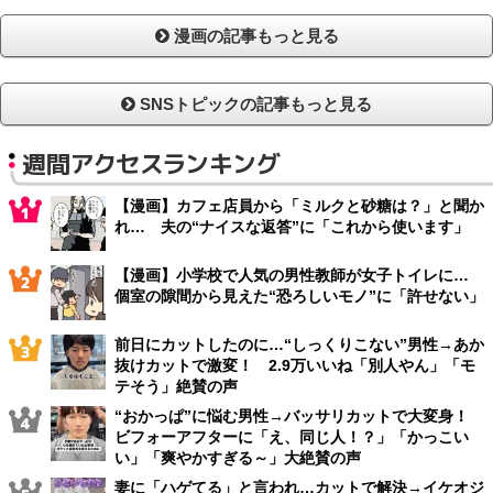
漫画の記事もっと見る
SNSトピックの記事もっと見る
週間アクセスランキング
【漫画】カフェ店員から「ミルクと砂糖は？」と聞か
れ… 夫の“ナイスな返答”に「これから使います」
【漫画】小学校で人気の男性教師が女子トイレに…
個室の隙間から見えた“恐ろしいモノ”に「許せない」
前日にカットしたのに…“しっくりこない”男性→あか
抜けカットで激変！ 2.9万いいね「別人やん」「モ
テそう」絶賛の声
“おかっぱ”に悩む男性→バッサリカットで大変身！
ビフォーアフターに「え、同じ人！？」「かっこい
い」「爽やかすぎる～」大絶賛の声
妻に「ハゲてる」と言われ…カットで解決→イケオジ