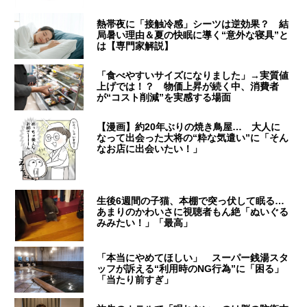
熱帯夜に「接触冷感」シーツは逆効果？ 結
局暑い理由＆夏の快眠に導く“意外な寝具”と
は【専門家解説】
「食べやすいサイズになりました」→実質値
上げでは！？ 物価上昇が続く中、消費者
が“コスト削減”を実感する場面
【漫画】約20年ぶりの焼き鳥屋… 大人に
なって出会った大将の“粋な気遣い”に「そん
なお店に出会いたい！」
生後6週間の子猫、本棚で突っ伏して眠る…
あまりのかわいさに視聴者もん絶「ぬいぐる
みみたい！」「最高」
「本当にやめてほしい」 スーパー銭湯スタ
ッフが訴える“利用時のNG行為”に「困る」
「当たり前すぎ」