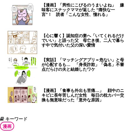
【漫画】「男性にこびるのうまいよね」 嫌
味客にスナックママが返した “痛快な一
言”！ 読者「こんな女性、憧れる」
【心に響く】認知症の妻へ「いてくれるだけ
でいい」と語った父 母亡き後、二人で暮ら
す中で気付いた父の深い愛情
【実話】「マッチングアプリ＝危ない」と母
が心配するも… 「身長詐欺」「偽名」不審
点だらけの夫と結婚したワケ
【漫画】「食事も外出も苦痛…」 顔中のニ
キビに長年苦しんだ女性 毎日の枕カバー交
換も無意味だった「意外な原因」
キーワード
漫画