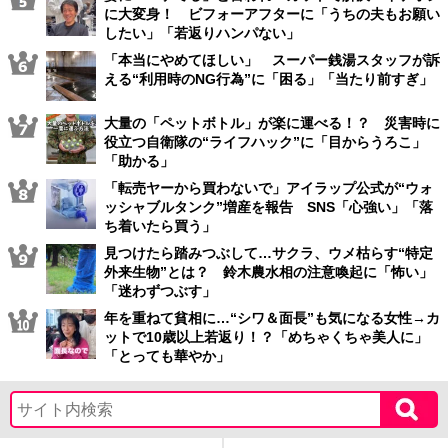
に大変身！ ビフォーアフターに「うちの夫もお願い
したい」「若返りハンパない」
「本当にやめてほしい」 スーパー銭湯スタッフが訴
える“利用時のNG行為”に「困る」「当たり前すぎ」
大量の「ペットボトル」が楽に運べる！？ 災害時に
役立つ自衛隊の“ライフハック”に「目からうろこ」
「助かる」
「転売ヤーから買わないで」アイラップ公式が“ウォ
ッシャブルタンク”増産を報告 SNS「心強い」「落
ち着いたら買う」
見つけたら踏みつぶして…サクラ、ウメ枯らす“特定
外来生物”とは？ 鈴木農水相の注意喚起に「怖い」
「迷わずつぶす」
年を重ねて貧相に…“シワ＆面長”も気になる女性→カ
ットで10歳以上若返り！？「めちゃくちゃ美人に」
「とっても華やか」