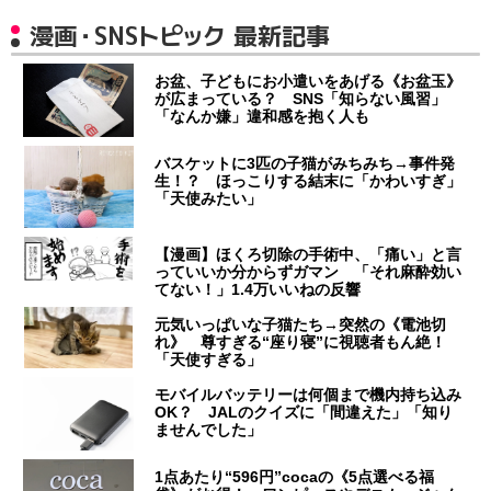
漫画・SNSトピック 最新記事
お盆、子どもにお小遣いをあげる《お盆玉》
が広まっている？ SNS「知らない風習」
「なんか嫌」違和感を抱く人も
バスケットに3匹の子猫がみちみち→事件発
生！？ ほっこりする結末に「かわいすぎ」
「天使みたい」
【漫画】ほくろ切除の手術中、「痛い」と言
っていいか分からずガマン 「それ麻酔効い
てない！」1.4万いいねの反響
元気いっぱいな子猫たち→突然の《電池切
れ》 尊すぎる“座り寝”に視聴者もん絶！
「天使すぎる」
モバイルバッテリーは何個まで機内持ち込み
OK？ JALのクイズに「間違えた」「知り
ませんでした」
1点あたり“596円”cocaの《5点選べる福