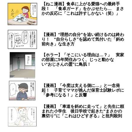
【ねこ漫画】食卓に上がる愛猫への最終手
段！ 「食卓ガード」をかぶせたら… まさ
かの反応に「これは許すしかない（笑）」
【漫画】“理想の自分”を追い続けるのは終わ
り！ “自分らしさ”を認めて気付いた「斜め
前向き」な生き方
【ホラー】「そこにいる理由は…？」 実家
の部屋に5年間住みつく、じっと動かな
い“おじさんの霊”に鳥肌！
【漫画】「今度は支える側に…」と一念発
起！ 子育てママが挑んだ保育士試験レポに
「参考になる！」と反響
【漫画】「車道を斜めに走って」と先生に頼
まれた小学生 後日学校で起きた“まさかの
裏切り”に「これはひどすぎる」と批判殺到