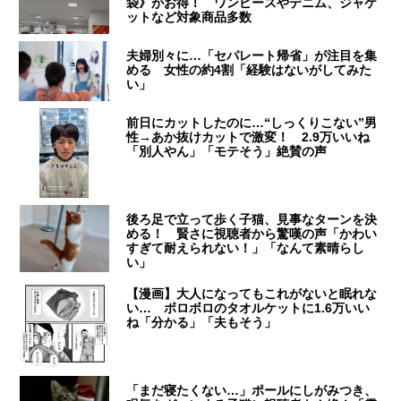
袋》がお得！ ワンピースやデニム、ジャケ
ットなど対象商品多数
夫婦別々に…「セパレート帰省」が注目を集
める 女性の約4割「経験はないがしてみた
い」
前日にカットしたのに…“しっくりこない”男
性→あか抜けカットで激変！ 2.9万いいね
「別人やん」「モテそう」絶賛の声
後ろ足で立って歩く子猫、見事なターンを決
める！ 賢さに視聴者から驚嘆の声「かわい
すぎて耐えられない！」「なんて素晴らし
い」
【漫画】大人になってもこれがないと眠れな
い… ボロボロのタオルケットに1.6万いい
ね「分かる」「夫もそう」
「まだ寝たくない…」ポールにしがみつき、