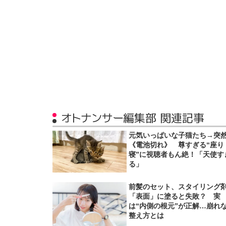
オトナンサー編集部 関連記事
元気いっぱいな子猫たち→突
《電池切れ》 尊すぎる“座り
寝”に視聴者もん絶！「天使す
る」
前髪のセット、スタイリング
「表面」に塗ると失敗？ 実
は“内側の根元”が正解…崩れ
整え方とは