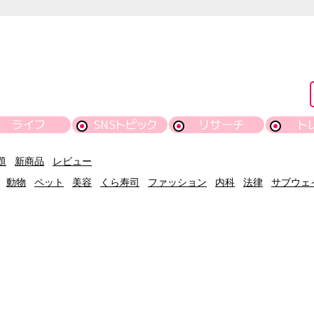
ライフ
SNSトピック
リサーチ
ト
題
新商品
レビュー
動物
ペット
美容
くら寿司
ファッション
内科
法律
サブウェ