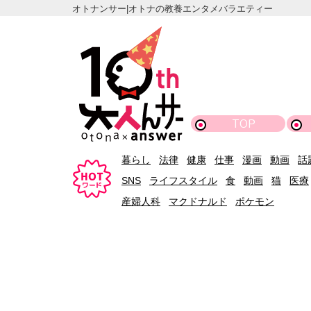
オトナンサー|オトナの教養エンタメバラエティー
TOP
暮らし
法律
健康
仕事
漫画
動画
話
SNS
ライフスタイル
食
動画
猫
医療
産婦人科
マクドナルド
ポケモン