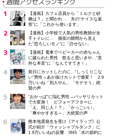
週間アクセスランキング
【漫画】カフェ店員から「ミルクと砂
糖は？」と聞かれ… 夫の“ナイスな返
答”に「これから使います」
【漫画】小学校で人気の男性教師が女
子トイレに… 個室の隙間から見え
た“恐ろしいモノ”に「許せない」
【漫画】電車でベビーカーの赤ちゃん
に蹴られた男性 怒ると思いきや…“意
外な本音”に「なんてすてき！」
前日にカットしたのに…“しっくりこな
い”男性→あか抜けカットで激変！ 2.9
万いいね「別人やん」「モテそう」絶
賛の声
“おかっぱ”に悩む男性→バッサリカット
で大変身！ ビフォーアフターに
「え、同じ人！？」「かっこいい」
「爽やかすぎる～」大絶賛の声
熊本地震発生を受け《アイラップ》公
式が紹介「ウォッシャブルタンク」に
1.9万いいねの反響 SNS「水の節約に