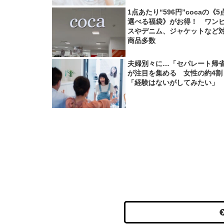
1点あたり“596円”cocaの《5
選べる福袋》がお得！ ワン
スやデニム、ジャケットなど
商品多数
夫婦別々に…「セパレート帰
が注目を集める 女性の約4割
「経験はないがしてみたい」