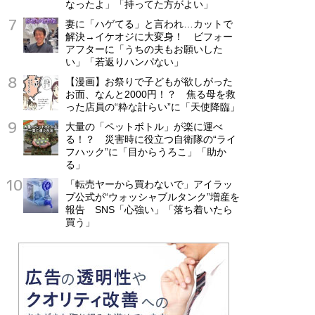
なったよ」「持ってた方がよい」
妻に「ハゲてる」と言われ…カットで
解決→イケオジに大変身！ ビフォー
アフターに「うちの夫もお願いした
い」「若返りハンパない」
【漫画】お祭りで子どもが欲しがった
お面、なんと2000円！？ 焦る母を救
った店員の“粋な計らい”に「天使降臨」
大量の「ペットボトル」が楽に運べ
る！？ 災害時に役立つ自衛隊の“ライ
フハック”に「目からうろこ」「助か
る」
「転売ヤーから買わないで」アイラッ
プ公式が“ウォッシャブルタンク”増産を
報告 SNS「心強い」「落ち着いたら
買う」