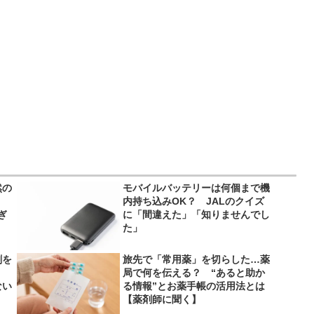
然の
モバイルバッテリーは何個まで機
内持ち込みOK？ JALのクイズ
ぎ
に「間違えた」「知りませんでし
た」
剤を
旅先で「常用薬」を切らした…薬
局で何を伝える？ “あると助か
ない
る情報”とお薬手帳の活用法とは
【薬剤師に聞く】