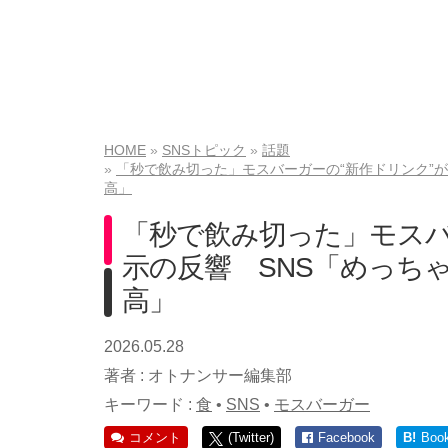
HOME
SNSトピック
話題
「秒で飲み切った」モスバーガーの“新作ドリンク”が
高」
「秒で飲み切った」モスバ
示の反響 SNS「めっち
高」
2026.05.28
著者 :
オトナンサー編集部
キーワード :
食
•
SNS
•
モスバーガー
コメント
(Twitter)
Facebook
B!
Boo