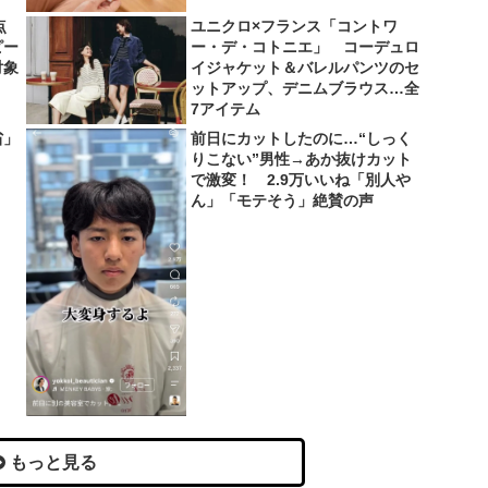
点
ユニクロ×フランス「コントワ
ピー
ー・デ・コトニエ」 コーデュロ
対象
イジャケット＆バレルパンツのセ
ットアップ、デニムブラウス…全
7アイテム
省」
前日にカットしたのに…“しっく
りこない”男性→あか抜けカット
で激変！ 2.9万いいね「別人や
ん」「モテそう」絶賛の声
もっと見る