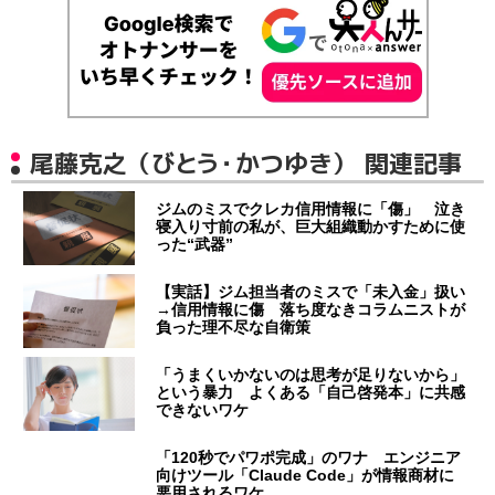
尾藤克之（びとう・かつゆき） 関連記事
ジムのミスでクレカ信用情報に「傷」 泣き
寝入り寸前の私が、巨大組織動かすために使
った“武器”
【実話】ジム担当者のミスで「未入金」扱い
→信用情報に傷 落ち度なきコラムニストが
負った理不尽な自衛策
「うまくいかないのは思考が足りないから」
という暴力 よくある「自己啓発本」に共感
できないワケ
「120秒でパワポ完成」のワナ エンジニア
向けツール「Claude Code」が情報商材に
悪用されるワケ