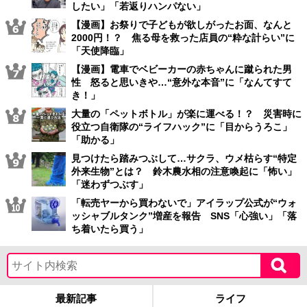
したい」「若返りハンパない」
【漫画】お祭りで子どもが欲しがったお面、なんと
2000円！？ 焦る母を救った店員の“粋な計らい”に
「天使降臨」
【漫画】電車でベビーカーの赤ちゃんに蹴られた男
性 怒ると思いきや…“意外な本音”に「なんてすて
き！」
大量の「ペットボトル」が楽に運べる！？ 災害時に
役立つ自衛隊の“ライフハック”に「目からうろこ」
「助かる」
見つけたら踏みつぶして…サクラ、ウメ枯らす“特定
外来生物”とは？ 鈴木農水相の注意喚起に「怖い」
「迷わずつぶす」
「転売ヤーから買わないで」アイラップ公式が“ウォ
ッシャブルタンク”増産を報告 SNS「心強い」「落
ち着いたら買う」
最新記事
ライフ