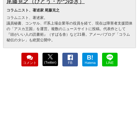
尾藤克之（びとう・かつゆき）
コラムニスト、著述家 尾藤克之
コラムニスト、著述家。
議員秘書、コンサル、IT系上場企業等の役員を経て、現在は障害者支援団体
の「アスカ王国」を運営。複数のニュースサイトに投稿。代表作として
『頭がいい人の読書術』（すばる舎）など21冊。アメーバブログ「コラム
秘伝のタレ」も絶賛公開中。
B!
(Twitter)
コメント
FB
Hatena
LINE