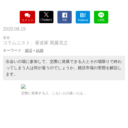
B!
(Twitter)
コメント
FB
Hatena
LINE
2020.08.15
著者 :
コラムニスト、著述家 尾藤克之
キーワード :
婚活
•
結婚
出会いの場に参加して、交際に発展できる人とその場限りで終わ
ってしまう人は何が違うのでしょうか。婚活市場の実態を解説し
ます。
交際に発展する人、しない人の違いとは…