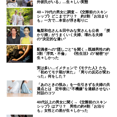
外彼氏がいる」…生々しい実態
40～70代の男女に調査→《交際前のスキン
シップ》どこまでアリ？ 約2割「お泊まり
も」一方で…本音が浮き彫りに
亀梨和也さん＆田中みな実さんも公表 「授
かり婚」がうまくいく夫婦、壊れる夫婦
の“決定的な違い”
配偶者への“隠しごと”を聞く→既婚男性の約
3割「浮気・不倫」 《性生活》の“秘密”が
生々しかった
実は多い…イメチェンで《モテた人》たち
「初めてモテ期が来た」「周りの反応が変わ
った」何をした？
「あのときの恨み」を一生引きずる夫婦の共
通点とは 定年後に“不機嫌”を連鎖させない
対話のコツ
40代以上の男女に聞く→《交際前のスキン
シップ》はアリ？ 男性の約4割「お泊り
も」女性との差が生々しかった