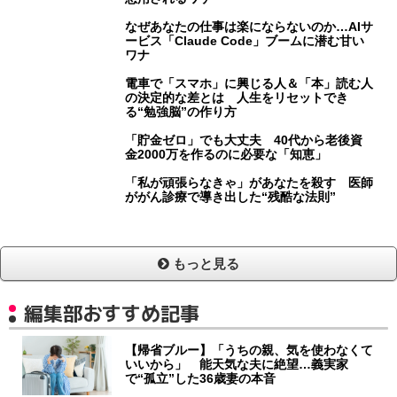
なぜあなたの仕事は楽にならないのか…AIサ
ービス「Claude Code」ブームに潜む甘い
ワナ
電車で「スマホ」に興じる人＆「本」読む人
の決定的な差とは 人生をリセットでき
る“勉強脳”の作り方
「貯金ゼロ」でも大丈夫 40代から老後資
金2000万を作るのに必要な「知恵」
「私が頑張らなきゃ」があなたを殺す 医師
ががん診療で導き出した“残酷な法則”
もっと見る
編集部おすすめ記事
【帰省ブルー】「うちの親、気を使わなくて
いいから」 能天気な夫に絶望…義実家
で“孤立”した36歳妻の本音