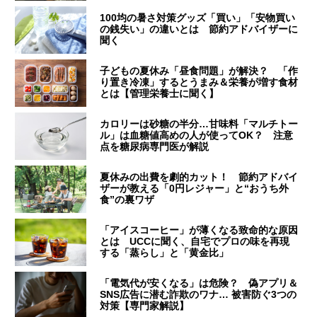
100均の暑さ対策グッズ「買い」「安物買い
の銭失い」の違いとは 節約アドバイザーに
聞く
子どもの夏休み「昼食問題」が解決？ 「作
り置き冷凍」するとうまみ＆栄養が増す食材
とは【管理栄養士に聞く】
カロリーは砂糖の半分…甘味料「マルチトー
ル」は血糖値高めの人が使ってOK？ 注意
点を糖尿病専門医が解説
夏休みの出費を劇的カット！ 節約アドバイ
ザーが教える「0円レジャー」と“おうち外
食”の裏ワザ
「アイスコーヒー」が薄くなる致命的な原因
とは UCCに聞く、自宅でプロの味を再現
する「蒸らし」と「黄金比」
「電気代が安くなる」は危険？ 偽アプリ＆
SNS広告に潜む詐欺のワナ… 被害防ぐ3つの
対策【専門家解説】