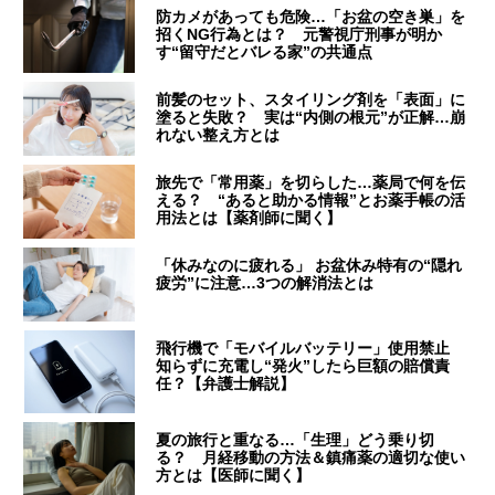
防カメがあっても危険…「お盆の空き巣」を
招くNG行為とは？ 元警視庁刑事が明か
す“留守だとバレる家”の共通点
前髪のセット、スタイリング剤を「表面」に
塗ると失敗？ 実は“内側の根元”が正解…崩
れない整え方とは
旅先で「常用薬」を切らした…薬局で何を伝
える？ “あると助かる情報”とお薬手帳の活
用法とは【薬剤師に聞く】
「休みなのに疲れる」 お盆休み特有の“隠れ
疲労”に注意…3つの解消法とは
飛行機で「モバイルバッテリー」使用禁止
知らずに充電し“発火”したら巨額の賠償責
任？【弁護士解説】
夏の旅行と重なる…「生理」どう乗り切
る？ 月経移動の方法＆鎮痛薬の適切な使い
方とは【医師に聞く】