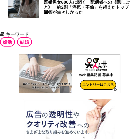
既婚男女600人に聞く→配偶者への《隠しご
と》 約2割「浮気・不倫」を超えたトップ
回答が生々しかった
キーワード
婚活
結婚