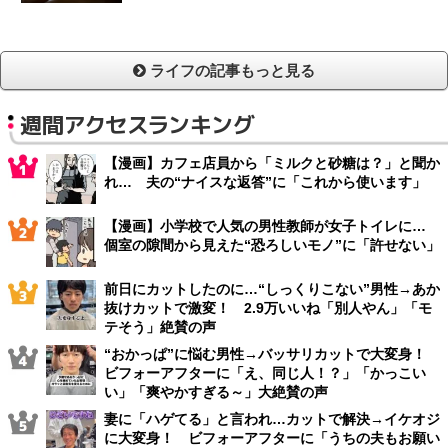
ライフの記事もっと見る
週間アクセスランキング
【漫画】カフェ店員から「ミルクと砂糖は？」と聞か
れ… 夫の“ナイスな返答”に「これから使います」
【漫画】小学校で人気の男性教師が女子トイレに…
個室の隙間から見えた“恐ろしいモノ”に「許せない」
前日にカットしたのに…“しっくりこない”男性→あか
抜けカットで激変！ 2.9万いいね「別人やん」「モ
テそう」絶賛の声
“おかっぱ”に悩む男性→バッサリカットで大変身！
ビフォーアフターに「え、同じ人！？」「かっこい
い」「爽やかすぎる～」大絶賛の声
妻に「ハゲてる」と言われ…カットで解決→イケオジ
に大変身！ ビフォーアフターに「うちの夫もお願い