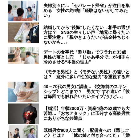
夫婦別々に…「セパレート帰省」が注目を集
める 女性の約4割「経験はないがしてみた
い」
結婚してから“後悔”したくない→相手の選び
方は？ SNSの生々しい声「地元に帰りたい
に要注意」「親やきょうだいが借金持ちじゃ
ないかも…」
デートの食事代「割り勘」でフラれた33歳
男性の落とし穴 「じゃあ半分で」が相手を
冷めさせる“本当の理由”
《モテる男性》と《モテない男性》の違いと
は？ 意外に多い“性的な魅力”を重視する声
40～70代の男女に調査→《交際前のスキン
シップ》どこまで？ 男女で“すれ違い”「彼
は毎回でも触れ合いたいタイプだけど…」
【婚活】年収2000万・資産4億の52歳でも大
苦戦…「おぢアタック」に玉砕する高齢男性
にありがちな共通点
既婚男女600人に聞く→配偶者への《隠しご
と》とは？ 「嫁の姉と付き合ってた」「婚