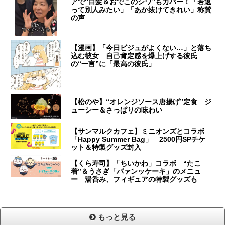
アで“白髪＆おでこのシワ”もカバー！「若返
って別人みたい」「あか抜けてきれい」称賛
の声
【漫画】「今日ビジュがよくない…」と落ち
込む彼女 自己肯定感を爆上げする彼氏
の“一言”に「最高の彼氏」
【松のや】“オレンジソース唐揚げ”定食 ジ
ューシー＆さっぱりの味わい
【サンマルクカフェ】ミニオンズとコラボ
「Happy Summer Bag」 2500円SPチケ
ット＆特製グッズ封入
【くら寿司】「ちいかわ」コラボ “たこ
着”＆うさぎ「パァンッケーキ」のメニュ
ー 湯呑み、フィギュアの特製グッズも
もっと見る