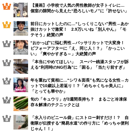
【漫画】小学校で人気の男性教師が女子トイレに…
個室の隙間から見えた“恐ろしいモノ”に「許せない」
前日にカットしたのに…“しっくりこない”男性→あか
抜けカットで激変！ 2.9万いいね「別人やん」「モ
テそう」絶賛の声
“おかっぱ”に悩む男性→バッサリカットで大変身！
ビフォーアフターに「え、同じ人！？」「かっこい
い」「爽やかすぎる～」大絶賛の声
「本当にやめてほしい」 スーパー銭湯スタッフが訴
える“利用時のNG行為”に「困る」「当たり前すぎ」
年を重ねて貧相に…“シワ＆面長”も気になる女性→カ
ットで10歳以上若返り！？「めちゃくちゃ美人に」
「とっても華やか」
旬の「キュウリ」が3週間長持ち？ まるごと冷凍保
存＆解凍のテクニックとは
「水入りのビニール袋」にストロー刺すだけ！？ 自
衛隊が伝授する“簡易水道”の作り方に「めっちゃ便利
じゃん！！」