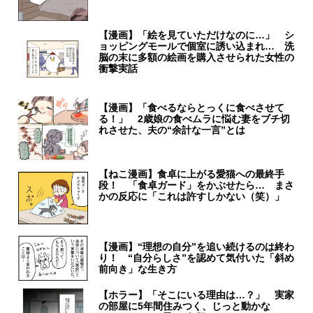
【漫画】「絵を見ていただけなのに…」 シ
ョッピングモールで個室に誘い込まれ… 洗
脳の末に多額の絵画を購入させられた女性の
衝撃実話
【漫画】「食べるならとっくに食べさせて
る！」 2歳娘の食べムラに悩む妻をブチ切
れさせた、夫の“余計な一言”とは
【ねこ漫画】食卓に上がる愛猫への最終手
段！ 「食卓ガード」をかぶせたら… まさ
かの反応に「これは許すしかない（笑）」
【漫画】“理想の自分”を追い続けるのは終わ
り！ “自分らしさ”を認めて気付いた「斜め
前向き」な生き方
【ホラー】「そこにいる理由は…？」 実家
の部屋に5年間住みつく、じっと動かな