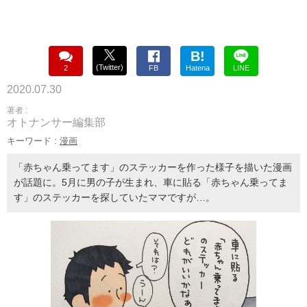
B!
(Twitter)
2
FB
Hatena
LINE
2020.07.30
著者 :
オトナンサー編集部
キーワード :
漫画
「赤ちゃん乗ってます」のステッカーを作った様子を描いた漫画
が話題に。5月に男の子が生まれ、車に貼る「赤ちゃん乗ってま
す」のステッカーを探していたママですが…。