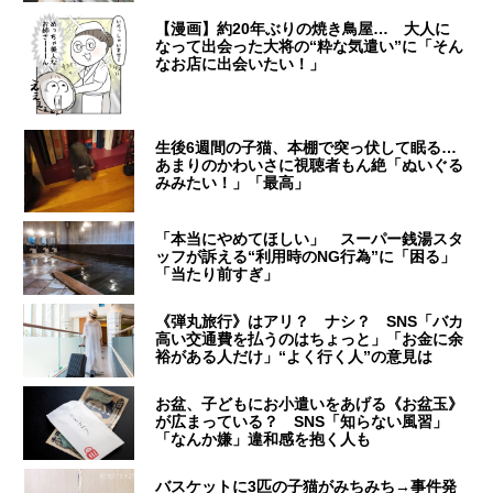
【漫画】約20年ぶりの焼き鳥屋… 大人に
なって出会った大将の“粋な気遣い”に「そん
なお店に出会いたい！」
生後6週間の子猫、本棚で突っ伏して眠る…
あまりのかわいさに視聴者もん絶「ぬいぐる
みみたい！」「最高」
「本当にやめてほしい」 スーパー銭湯スタ
ッフが訴える“利用時のNG行為”に「困る」
「当たり前すぎ」
《弾丸旅行》はアリ？ ナシ？ SNS「バカ
高い交通費を払うのはちょっと」「お金に余
裕がある人だけ」“よく行く人”の意見は
お盆、子どもにお小遣いをあげる《お盆玉》
が広まっている？ SNS「知らない風習」
「なんか嫌」違和感を抱く人も
バスケットに3匹の子猫がみちみち→事件発