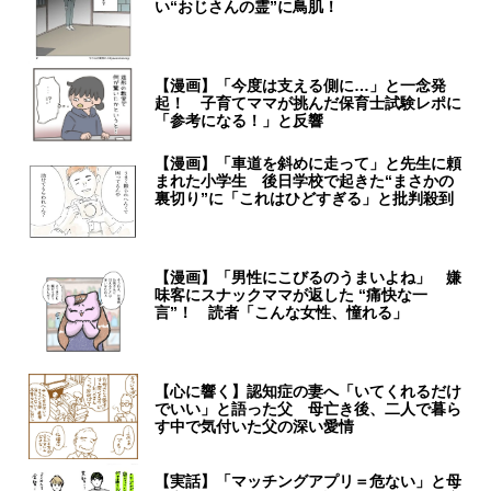
い“おじさんの霊”に鳥肌！
【漫画】「今度は支える側に…」と一念発
起！ 子育てママが挑んだ保育士試験レポに
「参考になる！」と反響
【漫画】「車道を斜めに走って」と先生に頼
まれた小学生 後日学校で起きた“まさかの
裏切り”に「これはひどすぎる」と批判殺到
【漫画】「男性にこびるのうまいよね」 嫌
味客にスナックママが返した “痛快な一
言”！ 読者「こんな女性、憧れる」
【心に響く】認知症の妻へ「いてくれるだけ
でいい」と語った父 母亡き後、二人で暮ら
す中で気付いた父の深い愛情
【実話】「マッチングアプリ＝危ない」と母