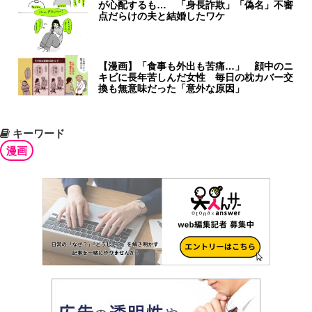
が心配するも… 「身長詐欺」「偽名」不審
点だらけの夫と結婚したワケ
【漫画】「食事も外出も苦痛…」 顔中のニ
キビに長年苦しんだ女性 毎日の枕カバー交
換も無意味だった「意外な原因」
キーワード
漫画