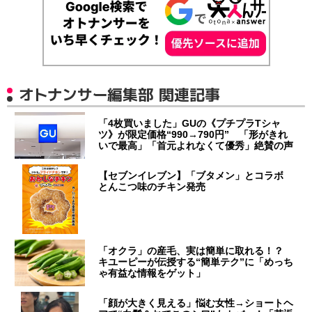
オトナンサー編集部 関連記事
「4枚買いました」GUの《プチプラTシャ
ツ》が限定価格“990→790円” 「形がきれ
いで最高」「首元よれなくて優秀」絶賛の声
【セブンイレブン】「ブタメン」とコラボ
とんこつ味のチキン発売
「オクラ」の産毛、実は簡単に取れる！？
キユーピーが伝授する“簡単テク”に「めっち
ゃ有益な情報をゲット」
「顔が大きく見える」悩む女性→ショートヘ