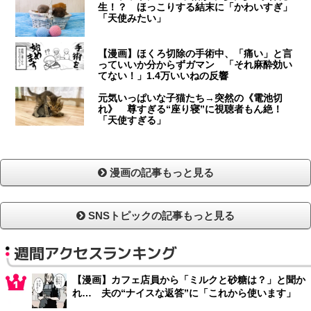
生！？ ほっこりする結末に「かわいすぎ」
「天使みたい」
【漫画】ほくろ切除の手術中、「痛い」と言
っていいか分からずガマン 「それ麻酔効い
てない！」1.4万いいねの反響
元気いっぱいな子猫たち→突然の《電池切
れ》 尊すぎる“座り寝”に視聴者もん絶！
「天使すぎる」
漫画の記事もっと見る
SNSトピックの記事もっと見る
週間アクセスランキング
【漫画】カフェ店員から「ミルクと砂糖は？」と聞か
れ… 夫の“ナイスな返答”に「これから使います」