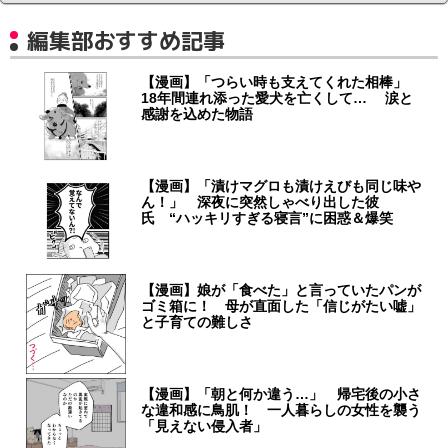
編集部おすすめ記事
【漫画】「つらい時も支えてくれた相棒」
18年間連れ添った愛犬を亡くして… 涙と
感謝を込めた物語
【漫画】「漬けマグロも漬けえびも同じ味や
ん！」 深夜に突然しゃべり出した彼
氏 “ハッキリすぎる寝言”に困惑＆爆笑
【漫画】娘が「食べた」と言っていたパンが
ゴミ箱に！ 母が直面した「信じがたい嘘」
と子育ての難しさ
【漫画】「朝と何か違う…」 帰宅後の小さ
な違和感に鳥肌！ 一人暮らしの女性を襲う
「見えない侵入者」