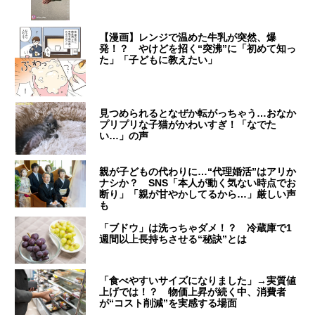
【漫画】レンジで温めた牛乳が突然、爆
発！？ やけどを招く“突沸”に「初めて知っ
た」「子どもに教えたい」
見つめられるとなぜか転がっちゃう…おなか
プリプリな子猫がかわいすぎ！「なでた
い…」の声
親が子どもの代わりに…“代理婚活”はアリか
ナシか？ SNS「本人が動く気ない時点でお
断り」「親が甘やかしてるから…」厳しい声
も
「ブドウ」は洗っちゃダメ！？ 冷蔵庫で1
週間以上長持ちさせる“秘訣”とは
「食べやすいサイズになりました」→実質値
上げでは！？ 物価上昇が続く中、消費者
が“コスト削減”を実感する場面