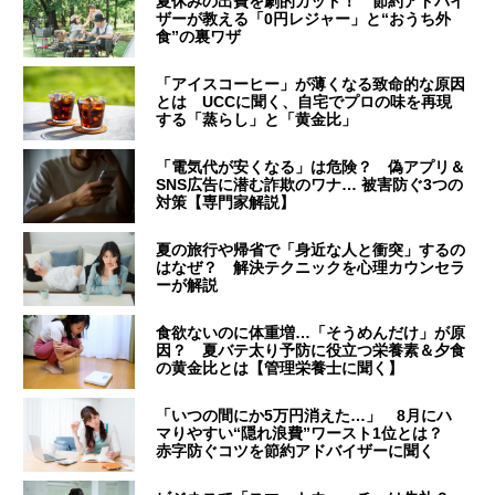
夏休みの出費を劇的カット！ 節約アドバイ
ザーが教える「0円レジャー」と“おうち外
食”の裏ワザ
「アイスコーヒー」が薄くなる致命的な原因
とは UCCに聞く、自宅でプロの味を再現
する「蒸らし」と「黄金比」
「電気代が安くなる」は危険？ 偽アプリ＆
SNS広告に潜む詐欺のワナ… 被害防ぐ3つの
対策【専門家解説】
夏の旅行や帰省で「身近な人と衝突」するの
はなぜ？ 解決テクニックを心理カウンセラ
ーが解説
食欲ないのに体重増…「そうめんだけ」が原
因？ 夏バテ太り予防に役立つ栄養素＆夕食
の黄金比とは【管理栄養士に聞く】
「いつの間にか5万円消えた…」 8月にハ
マりやすい“隠れ浪費”ワースト1位とは？
赤字防ぐコツを節約アドバイザーに聞く