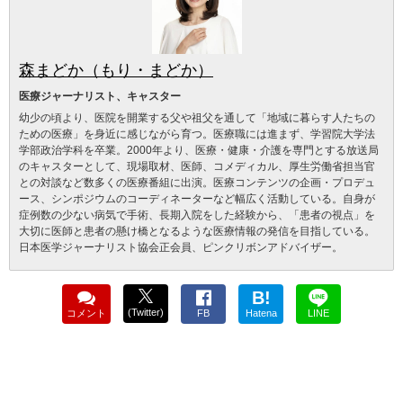
森まどか（もり・まどか）
医療ジャーナリスト、キャスター
幼少の頃より、医院を開業する父や祖父を通して「地域に暮らす人たちの
ための医療」を身近に感じながら育つ。医療職には進まず、学習院大学法
学部政治学科を卒業。2000年より、医療・健康・介護を専門とする放送局
のキャスターとして、現場取材、医師、コメディカル、厚生労働省担当官
との対談など数多くの医療番組に出演。医療コンテンツの企画・プロデュ
ース、シンポジウムのコーディネーターなど幅広く活動している。自身が
症例数の少ない病気で手術、長期入院をした経験から、「患者の視点」を
大切に医師と患者の懸け橋となるような医療情報の発信を目指している。
日本医学ジャーナリスト協会正会員、ピンクリボンアドバイザー。
B!
(Twitter)
コメント
FB
Hatena
LINE