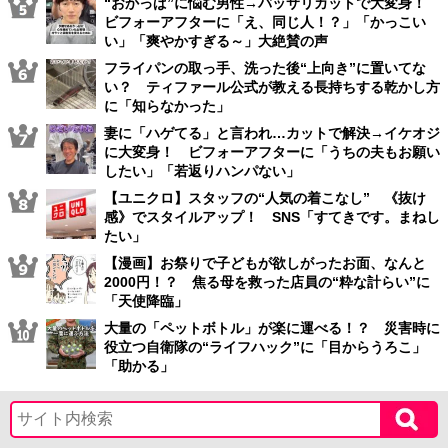
“おかっぱ”に悩む男性→バッサリカットで大変身！
ビフォーアフターに「え、同じ人！？」「かっこい
い」「爽やかすぎる～」大絶賛の声
フライパンの取っ手、洗った後“上向き”に置いてな
い？ ティファール公式が教える長持ちする乾かし方
に「知らなかった」
妻に「ハゲてる」と言われ…カットで解決→イケオジ
に大変身！ ビフォーアフターに「うちの夫もお願い
したい」「若返りハンパない」
【ユニクロ】スタッフの“人気の着こなし” 《抜け
感》でスタイルアップ！ SNS「すてきです。まねし
たい」
【漫画】お祭りで子どもが欲しがったお面、なんと
2000円！？ 焦る母を救った店員の“粋な計らい”に
「天使降臨」
大量の「ペットボトル」が楽に運べる！？ 災害時に
役立つ自衛隊の“ライフハック”に「目からうろこ」
「助かる」