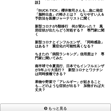
説】
「BUCK‐TICK」櫻井敦司さんも…急に発症
「脳幹出血」の怖さとは？ なりやすい人＆
予防法を医療ジャーナリストに聞く
新型コロナが5類移行 何が変わった？ 風
邪症状が出たらどう対処する？ 専門家に聞
く
新型コロナとインフルエンザ、「同時感染」
はある？ 重症化の可能性高くなる？
ちまたの「病院ランキング」信用度は？ 専
門家に聞いてみた
南半球で今夏流行、日本でもインフルエンザ
が3年ぶり大流行？ 新型コロナとワクチン
は同時接種できる？
果物や野菜で「アレルギー」が起きること
も…どのような症状が出る？ 加熱すれば大
丈夫？
もっと見る