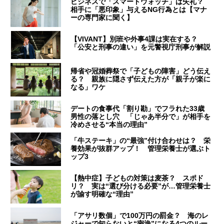
ビジネスで「スマートウォッチ」は失礼？
相手に「悪印象」与えるNG行為とは【マナ
ーの専門家に聞く】
【VIVANT】別班や外事4課は実在する？
「公安と刑事の違い」を元警視庁刑事が解説
帰省や冠婚葬祭で「子どもの障害」どう伝え
る？ 親族に隠さず伝えた方が「親子が楽に
なる」ワケ
デートの食事代「割り勘」でフラれた33歳
男性の落とし穴 「じゃあ半分で」が相手を
冷めさせる“本当の理由”
「牛ステーキ」の“最強”付け合わせは？ 栄
養効果が抜群アップ！ 管理栄養士が選ぶト
ップ3
【熱中症】子どもの対策は麦茶？ スポド
リ？ 実は“選び分ける必要”が…管理栄養士
が諭す明確な“理由”
「アサリ数個」で100万円の罰金？ 海のレ
ジャーで知らないと“密漁”になる4つのルー