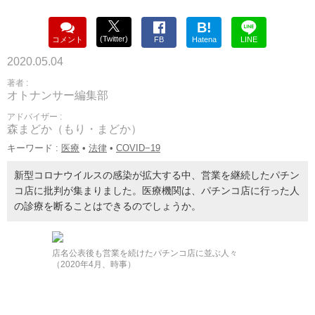
B!
(Twitter)
コメント
FB
Hatena
LINE
2020.05.04
著者 :
オトナンサー編集部
アドバイザー :
森まどか（もり・まどか）
キーワード :
医療
•
法律
•
COVID−19
新型コロナウイルスの感染が拡大する中、営業を継続したパチン
コ店に批判が集まりました。医療機関は、パチンコ店に行った人
の診療を断ることはできるのでしょうか。
店名公表後も営業を続けたパチンコ店に並ぶ人々
（2020年4月、時事）