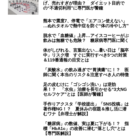
げ、売れすぎが理由？ ダイエット目的で
の“不適切利用”に専門医が警鐘
熊本で震度7、停電で「エアコン使えない」
…ぬれタオルで熱中症を防ぐ“体の冷やし方”
脱水で「血糖値」上昇…アイスコーヒーがぶ
飲みは無糖でも危険？ 糖尿病専門医に聞く
体がしびれる、言葉出ない…暑い日は「脳卒
中」リスク増 すぐに実行すべき5つの対策
＆119番通報の目安とは
「炭酸水」の飲み過ぎで“胃潰瘍”に！？ 医
師に聞く本当のリスク＆注意すべき人の特徴
足の皮むけに「ゴシゴシ洗い」は逆効
果！？ 「水虫」治療を長引かせる“3大NG
セルフケア”とは【医師が警鐘】
手作りアクスタ「学校提出」「SNS投稿」は
著作権NG！？ 夏休みの宿題＆推し活に潜
むワナ【弁理士が解説】
「糖尿病」の数値、実は夏に下がる！？ 指
標「HbA1c」の改善に潜む“落とし穴”とは
【専門医解説】