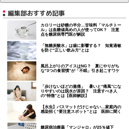
編集部おすすめ記事
カロリーは砂糖の半分…甘味料「マルチトー
ル」は血糖値高めの人が使ってOK？ 注意
点を糖尿病専門医が解説
「無糖炭酸水」は歯に影響する？ 知覚過敏
を防ぐ“正しい飲み方”とは
風呂上がりのアイスはNG？ 夏にやりがち
な“3つの食習慣”が「不眠」引き起こすワケ
「歩けないほどの激痛」 暑いと“痛風”にな
りやすいのは脱水が原因？ 注意すべき人
の“特徴”とは【医師解説】
【水虫】バスマットだけじゃない…家庭内の
感染招く“要注意スポット”とは 医師に聞く
糖尿病治療薬「マンジャロ」が25％値下