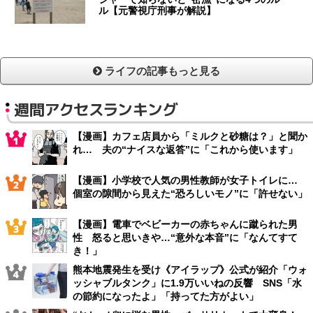
ル【元警視庁刑事が解説】
ライフの記事もっと見る
週間アクセスランキング
【漫画】カフェ店員から「ミルクと砂糖は？」と聞か
れ… 夫の“ナイスな返答”に「これから使います」
【漫画】小学校で人気の男性教師が女子トイレに…
個室の隙間から見えた“恐ろしいモノ”に「許せない」
【漫画】電車でベビーカーの赤ちゃんに蹴られた男
性 怒ると思いきや…“意外な本音”に「なんてすて
き！」
熊本地震発生を受け《アイラップ》公式が紹介「ウォ
ッシャブルタンク」に1.9万いいねの反響 SNS「水
の節約になったよ」「持ってた方がよい」