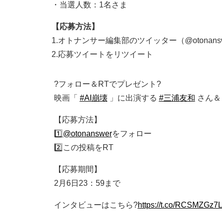
・当選人数：1名さま
【応募方法】
1.オトナンサー編集部のツイッター（@otonan
2.応募ツイートをリツイート
?フォロー＆RTでプレゼント?
映画「
#AI崩壊
」に出演する
#三浦友和
さん
【応募方法】
1️⃣
@otonanswer
をフォロー
2️⃣この投稿をRT
【応募期間】
2月6日23：59まで
インタビューはこちら?
https://t.co/RCSMZGz7