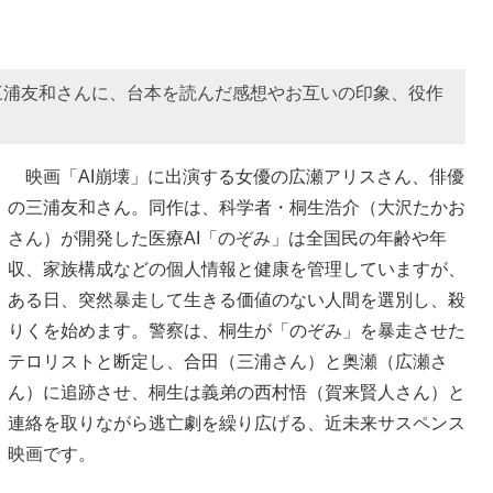
三浦友和さんに、台本を読んだ感想やお互いの印象、役作
映画「AI崩壊」に出演する女優の広瀬アリスさん、俳優
の三浦友和さん。同作は、科学者・桐生浩介（大沢たかお
さん）が開発した医療AI「のぞみ」は全国民の年齢や年
収、家族構成などの個人情報と健康を管理していますが、
ある日、突然暴走して生きる価値のない人間を選別し、殺
りくを始めます。警察は、桐生が「のぞみ」を暴走させた
テロリストと断定し、合田（三浦さん）と奥瀬（広瀬さ
ん）に追跡させ、桐生は義弟の西村悟（賀来賢人さん）と
連絡を取りながら逃亡劇を繰り広げる、近未来サスペンス
映画です。