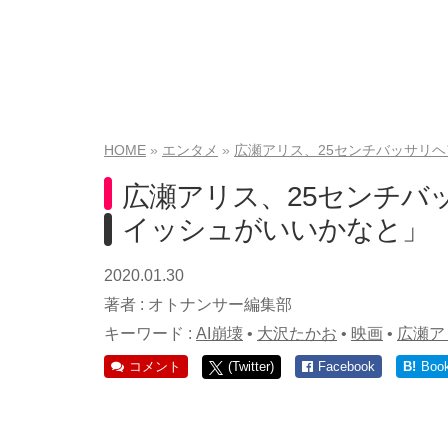
HOME
エンタメ
広瀬アリス、25センチバッサリ
広瀬アリス、25センチバ
イッシュがいいかなと」
2020.01.30
著者 :
オトナンサー編集部
キーワード :
AI崩壊
•
大沢たかお
•
映画
•
広瀬ア
コメント
(Twitter)
Facebook
B!
Boo