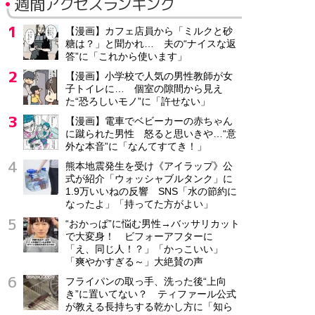
週間アクセスランキング
【漫画】カフェ店員から「ミルクと砂
糖は？」と聞かれ… 夫の“ナイスな返
答”に「これから使います」
【漫画】小学校で人気の男性教師が女
子トイレに… 個室の隙間から見え
た“恐ろしいモノ”に「許せない」
【漫画】電車でベビーカーの赤ちゃん
に蹴られた男性 怒ると思いきや…“意
外な本音”に「なんてすてき！」
熊本地震発生を受け《アイラップ》公
式が紹介「ウォッシャブルタンク」に
1.9万いいねの反響 SNS「水の節約に
なったよ」「持ってた方がよい」
“おかっぱ”に悩む男性→バッサリカット
で大変身！ ビフォーアフターに
「え、同じ人！？」「かっこいい」
「爽やかすぎる～」大絶賛の声
フライパンの取っ手、洗った後“上向
き”に置いてない？ ティファール公式
が教える長持ちする乾かし方に「知ら