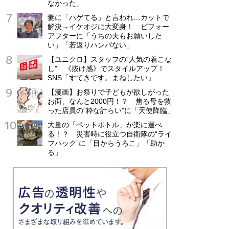
なかった」
妻に「ハゲてる」と言われ…カットで
解決→イケオジに大変身！ ビフォー
アフターに「うちの夫もお願いした
い」「若返りハンパない」
【ユニクロ】スタッフの“人気の着こな
し” 《抜け感》でスタイルアップ！
SNS「すてきです。まねしたい」
【漫画】お祭りで子どもが欲しがった
お面、なんと2000円！？ 焦る母を救
った店員の“粋な計らい”に「天使降臨」
大量の「ペットボトル」が楽に運べ
る！？ 災害時に役立つ自衛隊の“ライ
フハック”に「目からうろこ」「助か
る」