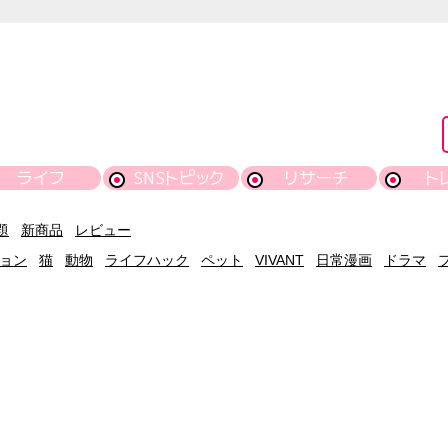
ライフ
SNSトピック
リサーチ
ト
題
新商品
レビュー
ョン
猫
動物
ライフハック
ペット
VIVANT
日常漫画
ドラマ