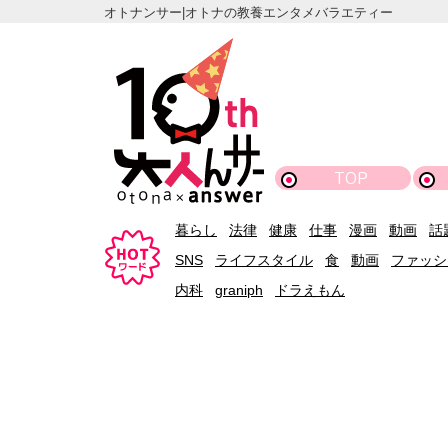
オトナンサー|オトナの教養エンタメバラエティー
TOP
暮らし
法律
健康
仕事
漫画
動画
話
SNS
ライフスタイル
食
動画
ファッシ
内科
graniph
ドラえもん