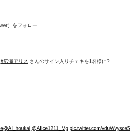
swer）をフォロー
＆
#広瀬アリス
さんのサイン入りチェキを1名様に?
Le
@AI_houkai
@Alice1211_Mg
pic.twitter.com/vduWvysce5