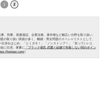
1
2
般民事、刑事、医療過誤、企業法務、著作権など幅広い分野を取り扱い、
問題の取り扱い実績が多く、離婚・男女問題のスペシャリストとして、
ー出演をはじめ、「とくダネ！」「ノンストップ！」「笑っていいと
番組に出演。著書に
「ブラック彼氏 恋愛と結婚で失敗しない50のポイン
tps://horiiaoi.com/
）