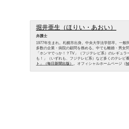
堀井亜生（ほりい・あおい）
弁護士
1977年生まれ。札幌市出身。中央大学法学部卒。一
多数の企業・病院の顧問を務める。中でも離婚・男女
「ホンマでっか！？TV」（フジテレビ系）のレギュラ
も！」（いずれも、フジテレビ系）など多くのテレビ
ト」（毎日新聞出版）
。オフィシャルホームページ（
ht