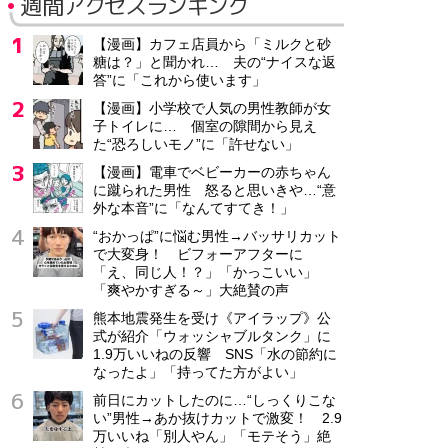
週間アクセスランキング
【漫画】カフェ店員から「ミルクと砂
糖は？」と聞かれ… 夫の“ナイスな返
答”に「これから使います」
【漫画】小学校で人気の男性教師が女
子トイレに… 個室の隙間から見え
た“恐ろしいモノ”に「許せない」
【漫画】電車でベビーカーの赤ちゃん
に蹴られた男性 怒ると思いきや…“意
外な本音”に「なんてすてき！」
“おかっぱ”に悩む男性→バッサリカット
で大変身！ ビフォーアフターに
「え、同じ人！？」「かっこいい」
「爽やかすぎる～」大絶賛の声
熊本地震発生を受け《アイラップ》公
式が紹介「ウォッシャブルタンク」に
1.9万いいねの反響 SNS「水の節約に
なったよ」「持ってた方がよい」
前日にカットしたのに…“しっくりこな
い”男性→あか抜けカットで激変！ 2.9
万いいね「別人やん」「モテそう」絶