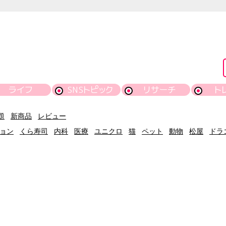
ライフ
SNSトピック
リサーチ
ト
題
新商品
レビュー
ョン
くら寿司
内科
医療
ユニクロ
猫
ペット
動物
松屋
ドラ