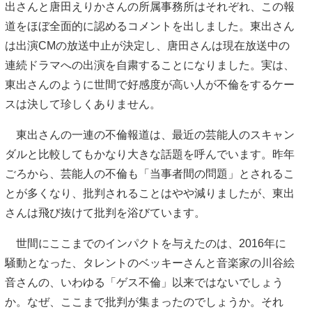
出さんと唐田えりかさんの所属事務所はそれぞれ、この報
道をほぼ全面的に認めるコメントを出しました。東出さん
は出演CMの放送中止が決定し、唐田さんは現在放送中の
連続ドラマへの出演を自粛することになりました。実は、
東出さんのように世間で好感度が高い人が不倫をするケー
スは決して珍しくありません。
東出さんの一連の不倫報道は、最近の芸能人のスキャン
ダルと比較してもかなり大きな話題を呼んでいます。昨年
ごろから、芸能人の不倫も「当事者間の問題」とされるこ
とが多くなり、批判されることはやや減りましたが、東出
さんは飛び抜けて批判を浴びています。
世間にここまでのインパクトを与えたのは、2016年に
騒動となった、タレントのベッキーさんと音楽家の川谷絵
音さんの、いわゆる「ゲス不倫」以来ではないでしょう
か。なぜ、ここまで批判が集まったのでしょうか。それ