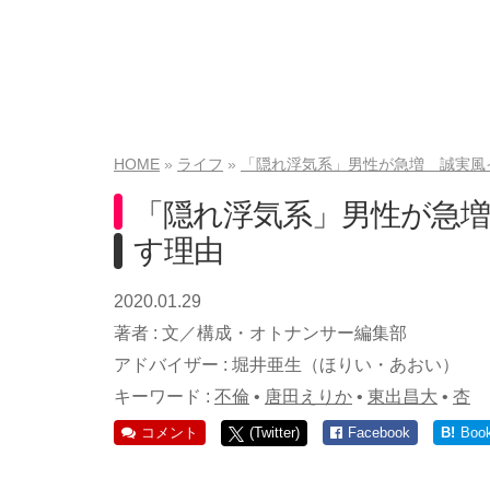
HOME
ライフ
「隠れ浮気系」男性が急増 誠実風
「隠れ浮気系」男性が急
す理由
2020.01.29
著者 :
文／構成・オトナンサー編集部
アドバイザー :
堀井亜生（ほりい・あおい）
キーワード :
不倫
•
唐田えりか
•
東出昌大
•
杏
コメント
(Twitter)
Facebook
B!
Boo