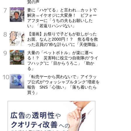
賛の声
妻に「ハゲてる」と言われ…カットで
解決→イケオジに大変身！ ビフォー
アフターに「うちの夫もお願いした
い」「若返りハンパない」
【漫画】お祭りで子どもが欲しがった
お面、なんと2000円！？ 焦る母を救
った店員の“粋な計らい”に「天使降臨」
大量の「ペットボトル」が楽に運べ
る！？ 災害時に役立つ自衛隊の“ライ
フハック”に「目からうろこ」「助か
る」
「転売ヤーから買わないで」アイラッ
プ公式が“ウォッシャブルタンク”増産を
報告 SNS「心強い」「落ち着いたら
買う」