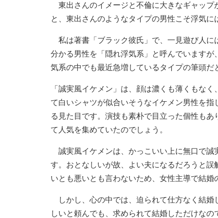
東出さんのイメージと不倫に大きなギャップが
と、東出さんのようなタイプの男性こそ浮気に
私は著書「ブラック彼氏」で、一見遊び人には
分かる男性を「隠れ浮気系」と呼んでいますが
気系の中でも最近急増しているタイプの筆頭だ
「誠実風イケメン」は、顔は濃くも薄くもなく
て白いシャツが似合いそうなイケメン男性を指
る見た目です。演技も素朴で目立った個性もあ
て人気を集めていたのでしょう。
誠実風イケメンは、かっこいい上に無口で誠実
す。おとなしいが故、よい夫になるだろうと誤
いとも悪いとも言わないため、女性主導で結婚
しかし、心の中では、迫られて仕方なく結婚し
しいと頼んでも、求められて結婚しただけなの