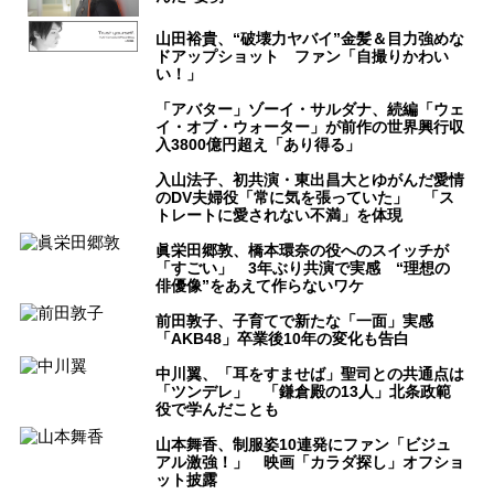
山田裕貴、“破壊力ヤバイ”金髪＆目力強めな
ドアップショット ファン「自撮りかわい
い！」
「アバター」ゾーイ・サルダナ、続編「ウェ
イ・オブ・ウォーター」が前作の世界興行収
入3800億円超え「あり得る」
入山法子、初共演・東出昌大とゆがんだ愛情
のDV夫婦役「常に気を張っていた」 「ス
トレートに愛されない不満」を体現
眞栄田郷敦、橋本環奈の役へのスイッチが
「すごい」 3年ぶり共演で実感 “理想の
俳優像”をあえて作らないワケ
前田敦子、子育てで新たな「一面」実感
「AKB48」卒業後10年の変化も告白
中川翼、「耳をすませば」聖司との共通点は
「ツンデレ」 「鎌倉殿の13人」北条政範
役で学んだことも
山本舞香、制服姿10連発にファン「ビジュ
アル激強！」 映画「カラダ探し」オフショ
ット披露