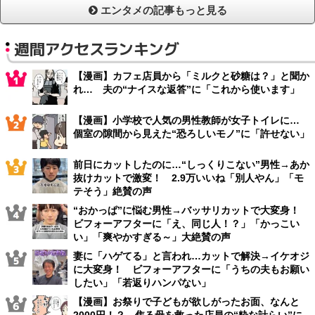
エンタメの記事もっと見る
週間アクセスランキング
【漫画】カフェ店員から「ミルクと砂糖は？」と聞か
れ… 夫の“ナイスな返答”に「これから使います」
【漫画】小学校で人気の男性教師が女子トイレに…
個室の隙間から見えた“恐ろしいモノ”に「許せない」
前日にカットしたのに…“しっくりこない”男性→あか
抜けカットで激変！ 2.9万いいね「別人やん」「モ
テそう」絶賛の声
“おかっぱ”に悩む男性→バッサリカットで大変身！
ビフォーアフターに「え、同じ人！？」「かっこい
い」「爽やかすぎる～」大絶賛の声
妻に「ハゲてる」と言われ…カットで解決→イケオジ
に大変身！ ビフォーアフターに「うちの夫もお願い
したい」「若返りハンパない」
【漫画】お祭りで子どもが欲しがったお面、なんと
2000円！？ 焦る母を救った店員の“粋な計らい”に