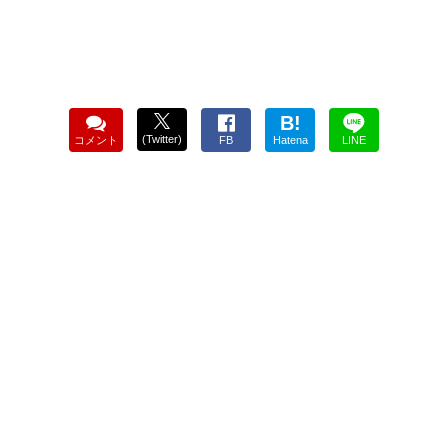
B!
(Twitter)
コメント
FB
Hatena
LINE