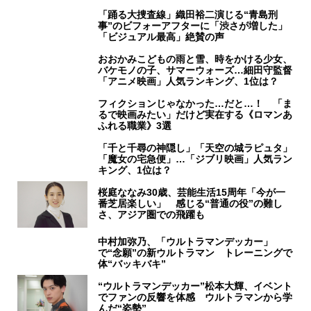
「踊る大捜査線」織田裕二演じる“青島刑
事”のビフォーアフターに「渋さが増した」
「ビジュアル最高」絶賛の声
おおかみこどもの雨と雪、時をかける少女、
バケモノの子、サマーウォーズ…細田守監督
「アニメ映画」人気ランキング、1位は？
フィクションじゃなかった…だと…！ 「ま
るで映画みたい」だけど実在する《ロマンあ
ふれる職業》3選
「千と千尋の神隠し」「天空の城ラピュタ」
「魔女の宅急便」…「ジブリ映画」人気ラン
キング、1位は？
桜庭ななみ30歳、芸能生活15周年「今が一
番芝居楽しい」 感じる“普通の役”の難し
さ、アジア圏での飛躍も
中村加弥乃、「ウルトラマンデッカー」
で“念願”の新ウルトラマン トレーニングで
体“バッキバキ”
“ウルトラマンデッカー”松本大輝、イベント
でファンの反響を体感 ウルトラマンから学
んだ“姿勢”