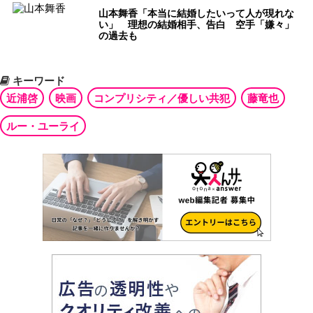
山本舞香「本当に結婚したいって人が現れな
い」 理想の結婚相手、告白 空手「嫌々」
の過去も
キーワード
近浦啓
映画
コンプリシティ／優しい共犯
藤竜也
ルー・ユーライ