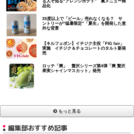
る人ぞ知る“アレンジポテト” 裏メニュー商
品化
35度以上で「ビール」売れなくなる？ サ
ントリーが“猛暑限定”「夏生」を開発した意
外な背景
【キルフェボン】イチジク主役「FIG fair」
実施 イチジク＆チョコレートのタルト新発
売
ロッテ「爽」 贅沢シリーズ第4弾「爽 贅沢
果実シャインマスカット」発売
もっと見る
編集部おすすめ記事