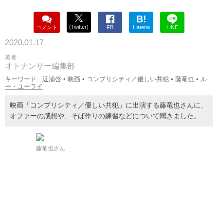
B!
(Twitter)
コメント
FB
Hatena
LINE
2020.01.17
著者 :
オトナンサー編集部
キーワード :
近浦啓
•
映画
•
コンプリシティ／優しい共犯
•
藤竜也
•
ル
ー・ユーライ
映画「コンプリシティ／優しい共犯」に出演する藤竜也さんに、
オファーの感想や、そば作りの練習などについて聞きました。
藤竜也さん