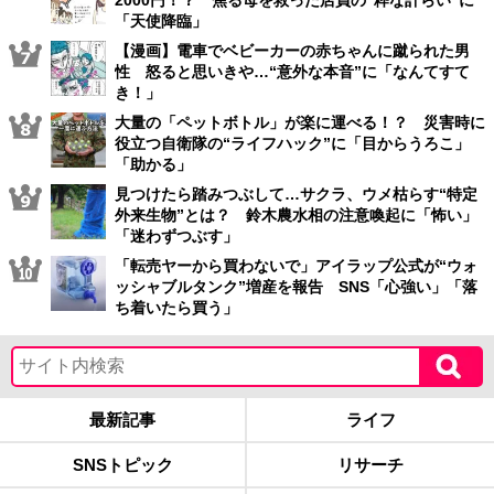
「天使降臨」
【漫画】電車でベビーカーの赤ちゃんに蹴られた男
性 怒ると思いきや…“意外な本音”に「なんてすて
き！」
大量の「ペットボトル」が楽に運べる！？ 災害時に
役立つ自衛隊の“ライフハック”に「目からうろこ」
「助かる」
見つけたら踏みつぶして…サクラ、ウメ枯らす“特定
外来生物”とは？ 鈴木農水相の注意喚起に「怖い」
「迷わずつぶす」
「転売ヤーから買わないで」アイラップ公式が“ウォ
ッシャブルタンク”増産を報告 SNS「心強い」「落
ち着いたら買う」
最新記事
ライフ
SNSトピック
リサーチ