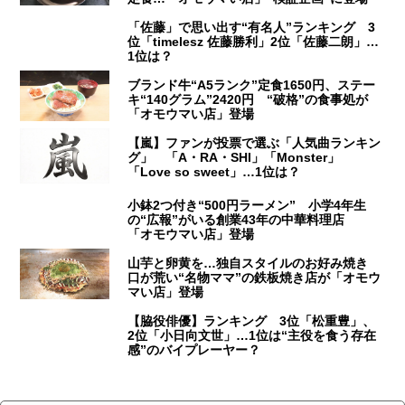
「佐藤」で思い出す“有名人”ランキング 3
位「timelesz 佐藤勝利」2位「佐藤二朗」…
1位は？
ブランド牛“A5ランク”定食1650円、ステー
キ“140グラム”2420円 “破格”の食事処が
「オモウマい店」登場
【嵐】ファンが投票で選ぶ「人気曲ランキン
グ」 「A・RA・SHI」「Monster」
「Love so sweet」…1位は？
小鉢2つ付き“500円ラーメン” 小学4年生
の“広報”がいる創業43年の中華料理店
「オモウマい店」登場
山芋と卵黄を…独自スタイルのお好み焼き
口が荒い“名物ママ”の鉄板焼き店が「オモウ
マい店」登場
【脇役俳優】ランキング 3位「松重豊」、
2位「小日向文世」…1位は“主役を食う存在
感”のバイプレーヤー？