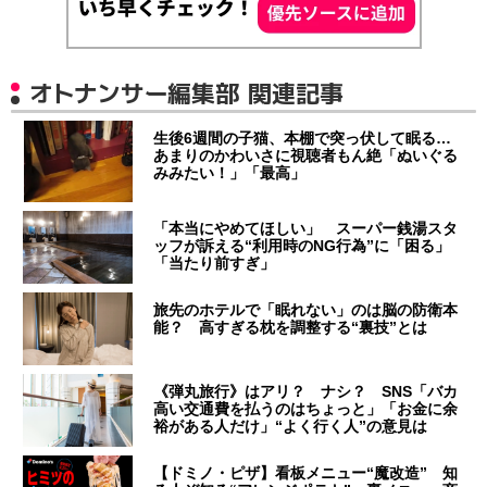
オトナンサー編集部 関連記事
生後6週間の子猫、本棚で突っ伏して眠る…
あまりのかわいさに視聴者もん絶「ぬいぐる
みみたい！」「最高」
「本当にやめてほしい」 スーパー銭湯スタ
ッフが訴える“利用時のNG行為”に「困る」
「当たり前すぎ」
旅先のホテルで「眠れない」のは脳の防衛本
能？ 高すぎる枕を調整する“裏技”とは
《弾丸旅行》はアリ？ ナシ？ SNS「バカ
高い交通費を払うのはちょっと」「お金に余
裕がある人だけ」“よく行く人”の意見は
【ドミノ・ピザ】看板メニュー“魔改造” 知