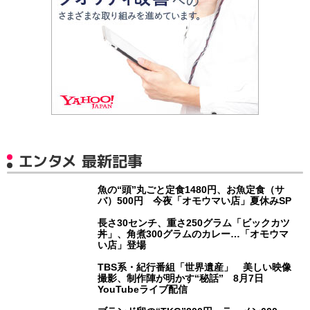
エンタメ 最新記事
魚の“頭”丸ごと定食1480円、お魚定食（サ
バ）500円 今夜「オモウマい店」夏休みSP
長さ30センチ、重さ250グラム「ビックカツ
丼」、角煮300グラムのカレー…「オモウマ
い店」登場
TBS系・紀行番組「世界遺産」 美しい映像
撮影、制作陣が明かす“秘話” 8月7日
YouTubeライブ配信