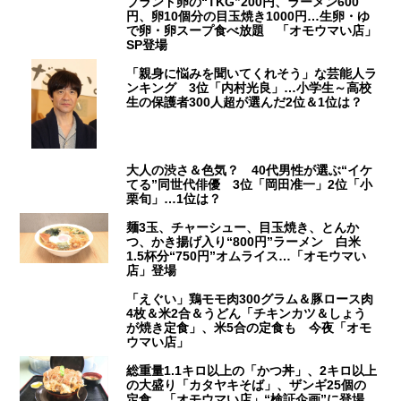
ブランド卵の“TKG”200円、ラーメン600
円、卵10個分の目玉焼き1000円…生卵・ゆ
で卵・卵スープ食べ放題 「オモウマい店」
SP登場
「親身に悩みを聞いてくれそう」な芸能人ラ
ンキング 3位「内村光良」…小学生～高校
生の保護者300人超が選んだ2位＆1位は？
大人の渋さ＆色気？ 40代男性が選ぶ“イケ
てる”同世代俳優 3位「岡田准一」2位「小
栗旬」…1位は？
麺3玉、チャーシュー、目玉焼き、とんか
つ、かき揚げ入り“800円”ラーメン 白米
1.5杯分“750円”オムライス…「オモウマい
店」登場
「えぐい」鶏モモ肉300グラム＆豚ロース肉
4枚＆米2合＆うどん「チキンカツ＆しょう
が焼き定食」、米5合の定食も 今夜「オモ
ウマい店」
総重量1.1キロ以上の「かつ丼」、2キロ以上
の大盛り「カタヤキそば」、ザンギ25個の
定食…「オモウマい店」“検証企画”に登場