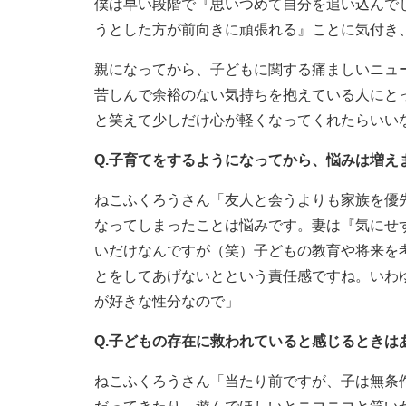
僕は早い段階で『思いつめて自分を追い込んで
うとした方が前向きに頑張れる』ことに気付き
親になってから、子どもに関する痛ましいニュ
苦しんで余裕のない気持ちを抱えている人にと
と笑えて少しだけ心が軽くなってくれたらいい
Q.子育てをするようになってから、悩みは増え
ねこふくろうさん「友人と会うよりも家族を優
なってしまったことは悩みです。妻は『気にせ
いだけなんですが（笑）子どもの教育や将来を
とをしてあげないとという責任感ですね。いわ
が好きな性分なので」
Q.子どもの存在に救われていると感じるときは
ねこふくろうさん「当たり前ですが、子は無条