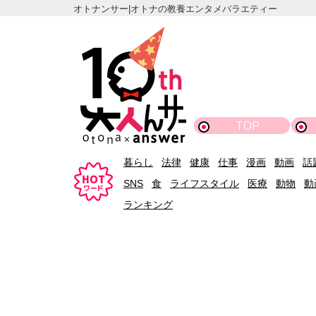
オトナンサー|オトナの教養エンタメバラエティー
TOP
暮らし
法律
健康
仕事
漫画
動画
話
SNS
食
ライフスタイル
医療
動物
動
ランキング