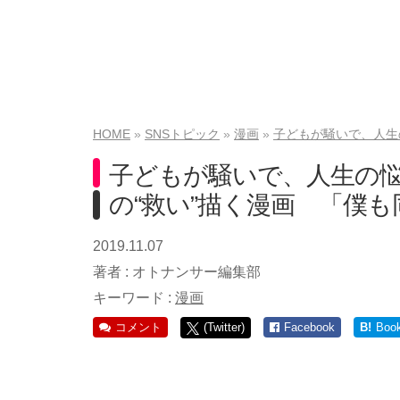
HOME
SNSトピック
漫画
子どもが騒いで、人生
子どもが騒いで、人生の
の“救い”描く漫画 「僕も
2019.11.07
著者 :
オトナンサー編集部
キーワード :
漫画
コメント
(Twitter)
Facebook
B!
Boo