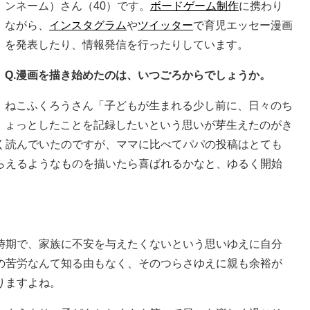
ンネーム）さん（40）です。
ボードゲーム制作
に携わり
ながら、
インスタグラム
や
ツイッター
で育児エッセー漫画
を発表したり、情報発信を行ったりしています。
Q.漫画を描き始めたのは、いつごろからでしょうか。
ねこふくろうさん「子どもが生まれる少し前に、日々のち
ょっとしたことを記録したいという思いが芽生えたのがき
く読んでいたのですが、ママに比べてパパの投稿はとても
らえるようなものを描いたら喜ばれるかなと、ゆるく開始
時期で、家族に不安を与えたくないという思いゆえに自分
の苦労なんて知る由もなく、そのつらさゆえに親も余裕が
りますよね。