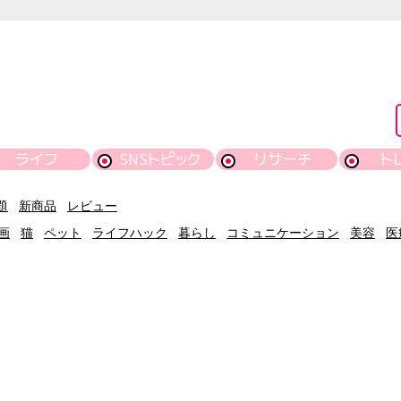
ライフ
SNSトピック
リサーチ
ト
題
新商品
レビュー
画
猫
ペット
ライフハック
暮らし
コミュニケーション
美容
医