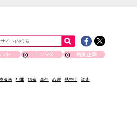
レンド
エンタメ
特別企画
療漫画
犯罪
結婚
事件
心理
熱中症
調査