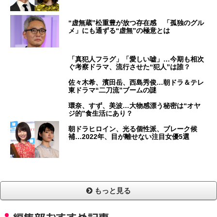
“虚無蔵”松重豊が放つ存在感 「孤独のグル
メ」にも通ずる“虚無”の極意とは
「真犯人フラグ」「愛しい嘘」…今期も相次
ぐ考察ドラマ、流行させた“犯人”は誰？
佐々木希、濱田岳、西島秀俊…朝ドラ＆テレ
東ドラマ“二刀流”ブームの謎
環奈、すず、美波…大物感漂う秘密は“オヤ
ジ的”食生活にあり？
朝ドラヒロイン、光る個性派、ブレーク候
補…2022年、目が離せない注目女優5選
もっと見る