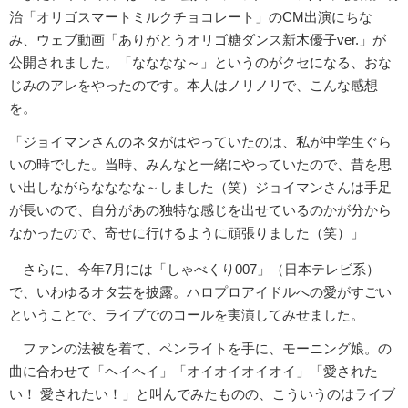
治「オリゴスマートミルクチョコレート」のCM出演にちな
み、ウェブ動画「ありがとうオリゴ糖ダンス新木優子ver.」が
公開されました。「なななな～」というのがクセになる、おな
じみのアレをやったのです。本人はノリノリで、こんな感想
を。
「ジョイマンさんのネタがはやっていたのは、私が中学生ぐら
いの時でした。当時、みんなと一緒にやっていたので、昔を思
い出しながらなななな～しました（笑）ジョイマンさんは手足
が長いので、自分があの独特な感じを出せているのかが分から
なかったので、寄せに行けるように頑張りました（笑）」
さらに、今年7月には「しゃべくり007」（日本テレビ系）
で、いわゆるオタ芸を披露。ハロプロアイドルへの愛がすごい
ということで、ライブでのコールを実演してみせました。
ファンの法被を着て、ペンライトを手に、モーニング娘。の
曲に合わせて「ヘイヘイ」「オイオイオイオイ」「愛された
い！ 愛されたい！」と叫んでみたものの、こういうのはライブ