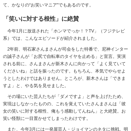
て、かなりの“お笑いマニア”でもあるのです。
「笑いに対する根性」に絶賛
今年1月に放送された「ホンマでっか！？TV」（フジテレビ
系）では、こんなエピソードが紹介されました。
2年前、明石家さんまさんが司会をした特番で、尼神インター
の誠子さんが「お尻で自転車のタイヤを止める」と宣言。実演
される前に、さんまさんが新木さんに向かって「よく見ていて
くださいね」と話を振ったのです。もちろん、本気でやらせよ
うとしたわけではありません。ところが、新木さんは「できま
すよ」と、やる気を見せました。
その場にいた芸人たちが「ダメですよ」と声を上げたため、
実現はしなかったものの、これを覚えていたさんまさんは「彼
女の笑いに対する根性、俺もう感動してんねん」と大絶賛。お
笑い怪獣に一目置かせてしまったわけです。
また、今年3月には一発屋芸人・ジョイマンのネタに挑戦。明