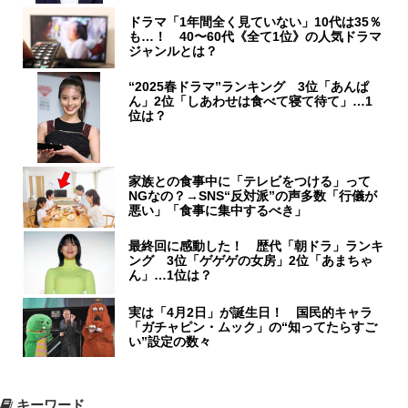
ドラマ「1年間全く見ていない」10代は35％
も…！ 40〜60代《全て1位》の人気ドラマ
ジャンルとは？
“2025春ドラマ”ランキング 3位「あんぱ
ん」2位「しあわせは食べて寝て待て」…1
位は？
家族との食事中に「テレビをつける」って
NGなの？→SNS“反対派”の声多数「行儀が
悪い」「食事に集中するべき」
最終回に感動した！ 歴代「朝ドラ」ランキ
ング 3位「ゲゲゲの女房」2位「あまちゃ
ん」…1位は？
実は「4月2日」が誕生日！ 国民的キャラ
「ガチャピン・ムック」の“知ってたらすご
い”設定の数々
キーワード