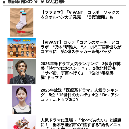
編集部おすすめ記事
【ファミマ】「VIVANT」コラボ ソックス
＆タオルハンカチ発売 「別班饅頭」も
【VIVANT】ロッテ「コアラのマーチ」とコ
ラボ “乃木”堺雅人、“ノコル”二宮和也らが
コアラに 第1弾ステッカー＆缶バッジ
2026年春ドラマ人気ランキング 3位永作博
美「時すでにおスシ！？」、2位北村匠海
「サバ缶、宇宙へ行く」…1位は“考察沸
騰”ドラマ？
2025年放送「医療系ドラマ」人気ランキン
グ 5位「19番目のカルテ」4位「Dr．アシ
ュラ」…トップ3は？
人気ドラマに登場→「食べてみたい」と話題
に！ 栃木県鹿沼市の“謎すぎる”給食メニュ