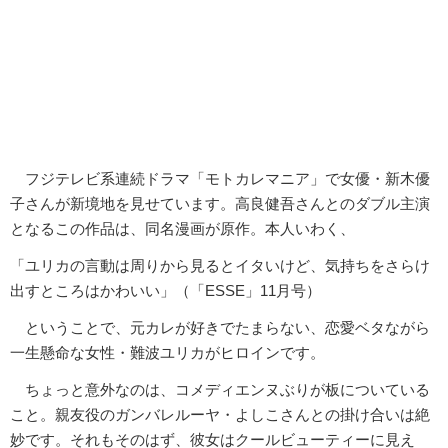
フジテレビ系連続ドラマ「モトカレマニア」で女優・新木優
子さんが新境地を見せています。高良健吾さんとのダブル主演
となるこの作品は、同名漫画が原作。本人いわく、
「ユリカの言動は周りから見るとイタいけど、気持ちをさらけ
出すところはかわいい」（「ESSE」11月号）
ということで、元カレが好きでたまらない、恋愛ベタながら
一生懸命な女性・難波ユリカがヒロインです。
ちょっと意外なのは、コメディエンヌぶりが板についている
こと。親友役のガンバレルーヤ・よしこさんとの掛け合いは絶
妙です。それもそのはず、彼女はクールビューティーに見え