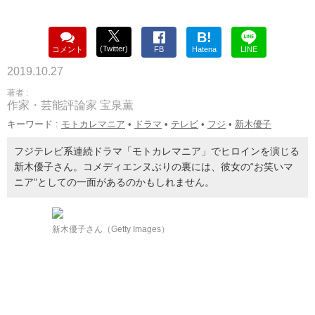
B!
(Twitter)
コメント
FB
Hatena
LINE
2019.10.27
著者 :
作家・芸能評論家 宝泉薫
キーワード :
モトカレマニア
•
ドラマ
•
テレビ
•
フジ
•
新木優子
フジテレビ系連続ドラマ「モトカレマニア」でヒロインを演じる
新木優子さん。コメディエンヌぶりの裏には、彼女の“お笑いマ
ニア”としての一面があるのかもしれません。
新木優子さん（Getty Images）