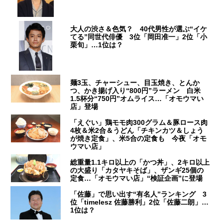
大人の渋さ＆色気？ 40代男性が選ぶ“イケ
てる”同世代俳優 3位「岡田准一」2位「小
栗旬」…1位は？
麺3玉、チャーシュー、目玉焼き、とんか
つ、かき揚げ入り“800円”ラーメン 白米
1.5杯分“750円”オムライス…「オモウマい
店」登場
「えぐい」鶏モモ肉300グラム＆豚ロース肉
4枚＆米2合＆うどん「チキンカツ＆しょう
が焼き定食」、米5合の定食も 今夜「オモ
ウマい店」
総重量1.1キロ以上の「かつ丼」、2キロ以上
の大盛り「カタヤキそば」、ザンギ25個の
定食…「オモウマい店」“検証企画”に登場
「佐藤」で思い出す“有名人”ランキング 3
位「timelesz 佐藤勝利」2位「佐藤二朗」…
1位は？