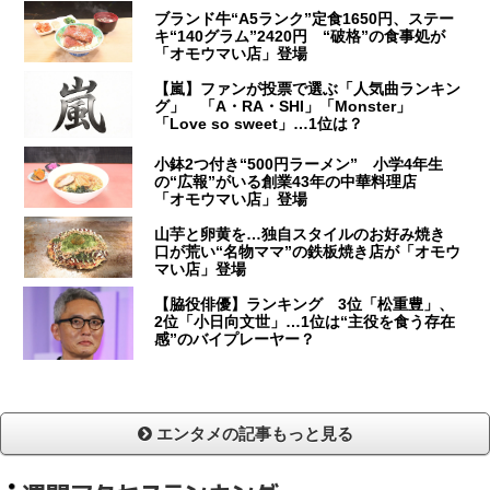
ブランド牛“A5ランク”定食1650円、ステー
キ“140グラム”2420円 “破格”の食事処が
「オモウマい店」登場
【嵐】ファンが投票で選ぶ「人気曲ランキン
グ」 「A・RA・SHI」「Monster」
「Love so sweet」…1位は？
小鉢2つ付き“500円ラーメン” 小学4年生
の“広報”がいる創業43年の中華料理店
「オモウマい店」登場
山芋と卵黄を…独自スタイルのお好み焼き
口が荒い“名物ママ”の鉄板焼き店が「オモウ
マい店」登場
【脇役俳優】ランキング 3位「松重豊」、
2位「小日向文世」…1位は“主役を食う存在
感”のバイプレーヤー？
エンタメの記事もっと見る