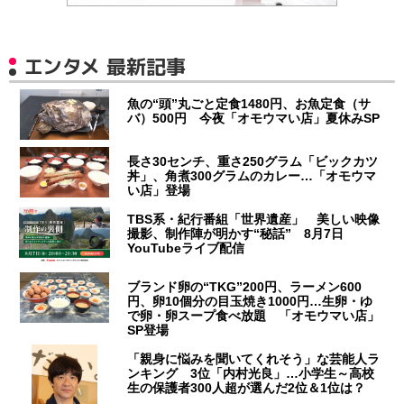
エンタメ 最新記事
魚の“頭”丸ごと定食1480円、お魚定食（サ
バ）500円 今夜「オモウマい店」夏休みSP
長さ30センチ、重さ250グラム「ビックカツ
丼」、角煮300グラムのカレー…「オモウマ
い店」登場
TBS系・紀行番組「世界遺産」 美しい映像
撮影、制作陣が明かす“秘話” 8月7日
YouTubeライブ配信
ブランド卵の“TKG”200円、ラーメン600
円、卵10個分の目玉焼き1000円…生卵・ゆ
で卵・卵スープ食べ放題 「オモウマい店」
SP登場
「親身に悩みを聞いてくれそう」な芸能人ラ
ンキング 3位「内村光良」…小学生～高校
生の保護者300人超が選んだ2位＆1位は？