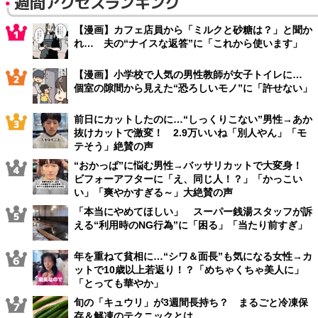
週間アクセスランキング
【漫画】カフェ店員から「ミルクと砂糖は？」と聞か
れ… 夫の“ナイスな返答”に「これから使います」
【漫画】小学校で人気の男性教師が女子トイレに…
個室の隙間から見えた“恐ろしいモノ”に「許せない」
前日にカットしたのに…“しっくりこない”男性→あか
抜けカットで激変！ 2.9万いいね「別人やん」「モ
テそう」絶賛の声
“おかっぱ”に悩む男性→バッサリカットで大変身！
ビフォーアフターに「え、同じ人！？」「かっこい
い」「爽やかすぎる～」大絶賛の声
「本当にやめてほしい」 スーパー銭湯スタッフが訴
える“利用時のNG行為”に「困る」「当たり前すぎ」
年を重ねて貧相に…“シワ＆面長”も気になる女性→カ
ットで10歳以上若返り！？「めちゃくちゃ美人に」
「とっても華やか」
旬の「キュウリ」が3週間長持ち？ まるごと冷凍保
存＆解凍のテクニックとは