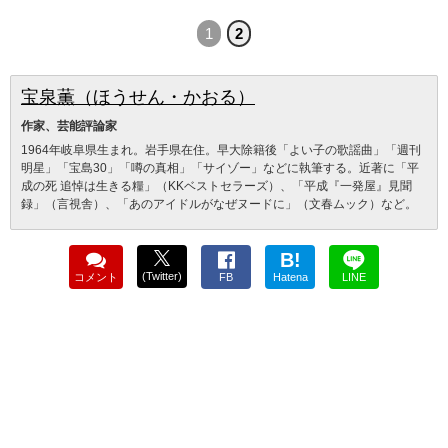
1
2
宝泉薫（ほうせん・かおる）
作家、芸能評論家
1964年岐阜県生まれ。岩手県在住。早大除籍後「よい子の歌謡曲」「週刊
明星」「宝島30」「噂の真相」「サイゾー」などに執筆する。近著に「平
成の死 追悼は生きる糧」（KKベストセラーズ）、「平成『一発屋』見聞
録」（言視舎）、「あのアイドルがなぜヌードに」（文春ムック）など。
B!
(Twitter)
コメント
FB
Hatena
LINE