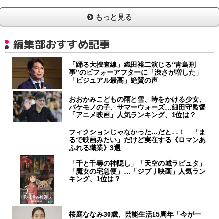
もっと見る
編集部おすすめ記事
「踊る大捜査線」織田裕二演じる“青島刑
事”のビフォーアフターに「渋さが増した」
「ビジュアル最高」絶賛の声
おおかみこどもの雨と雪、時をかける少女、
バケモノの子、サマーウォーズ…細田守監督
「アニメ映画」人気ランキング、1位は？
フィクションじゃなかった…だと…！ 「ま
るで映画みたい」だけど実在する《ロマンあ
ふれる職業》3選
「千と千尋の神隠し」「天空の城ラピュタ」
「魔女の宅急便」…「ジブリ映画」人気ラン
キング、1位は？
桜庭ななみ30歳、芸能生活15周年「今が一