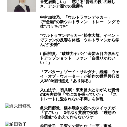
番芝居楽しい」 感じる“普通の役”の難し
さ、アジア圏での飛躍も
中村加弥乃、「ウルトラマンデッカー」
で“念願”の新ウルトラマン トレーニングで
体“バッキバキ”
“ウルトラマンデッカー”松本大輝、イベント
でファンの反響を体感 ウルトラマンから学
んだ“姿勢”
山田裕貴、“破壊力ヤバイ”金髪＆目力強めな
ドアップショット ファン「自撮りかわい
い！」
「アバター」ゾーイ・サルダナ、続編「ウェ
イ・オブ・ウォーター」が前作の世界興行収
入3800億円超え「あり得る」
入山法子、初共演・東出昌大とゆがんだ愛情
のDV夫婦役「常に気を張っていた」 「ス
トレートに愛されない不満」を体現
眞栄田郷敦、橋本環奈の役へのスイッチが
「すごい」 3年ぶり共演で実感 “理想の
俳優像”をあえて作らないワケ
前田敦子、子育てで新たな「一面」実感