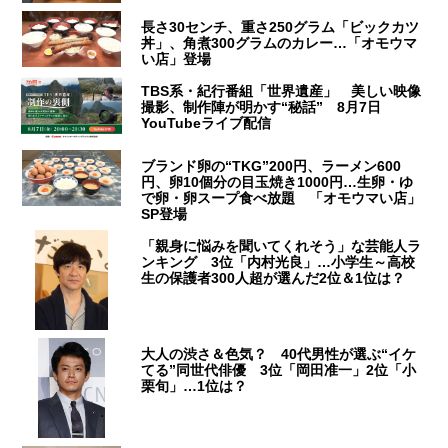
長さ30センチ、重さ250グラム「ビックカツ
丼」、角煮300グラムのカレー…「オモウマ
い店」登場
TBS系・紀行番組「世界遺産」 美しい映像
撮影、制作陣が明かす“秘話” 8月7日
YouTubeライブ配信
ブランド卵の“TKG”200円、ラーメン600
円、卵10個分の目玉焼き1000円…生卵・ゆ
で卵・卵スープ食べ放題 「オモウマい店」
SP登場
「親身に悩みを聞いてくれそう」な芸能人ラ
ンキング 3位「内村光良」…小学生～高校
生の保護者300人超が選んだ2位＆1位は？
大人の渋さ＆色気？ 40代男性が選ぶ“イケ
てる”同世代俳優 3位「岡田准一」2位「小
栗旬」…1位は？