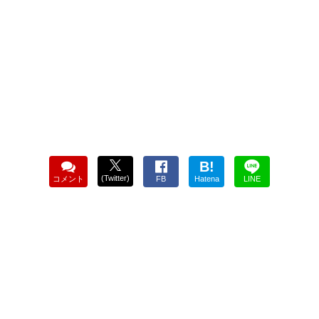
B!
(Twitter)
コメント
FB
Hatena
LINE