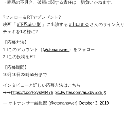
・商品の不具合、破損に関する責任は一切負いかねます。
?フォロー＆RTでプレゼント?
映画「
#下忍赤い影
」に出演する
#山口まゆ
さんのサイン入り
チェキを1名様に?
【応募方法】
1⃣このアカウント（
@otonanswer
）をフォロー
2⃣この投稿をRT
【応募期間】
10月10日23時59分まで
インタビューと詳しい応募方法はこちら
➡️➡️
https://t.co/F2ysMt47Ir
pic.twitter.com/auZbvS2BjX
— オトナンサー編集部 (@otonanswer)
October 3, 2019