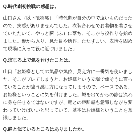
Q.時代劇初挑戦の感想は。
山口さん（以下敬称略）「時代劇が自分の中で遠いものだった
ので、実感がありませんでした。衣装合わせでお着物を着させ
ていただいて、やっと腑（ふ）に落ち、そこから役作りを始め
ました。形から入り、見た目や所作、たたずまい、表情を固め
て現場に入って役に近づけました」
Q.演じる上で気を付けたことは。
山口「お姫様としての気品や気位、見え方に一番気を使いまし
た。そこがブレてしまうと、お姫様という立場で偉そうに言っ
ていることが違う感じ方になってしまうので、ベースである、
お姫様ということに気を付けました。城を出てからの静は流れ
に身を任せるではないですが、竜との距離感も意識しながら変
わっていけばいいと思っていて、基本はお姫様ということを意
識しました」
Q.静と似ているところはありましたか。