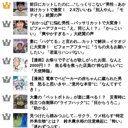
前日にカットしたのに…“しっくりこない”男性→あか
抜けカットで激変！ 2.9万いいね「別人やん」「モ
テそう」絶賛の声
“おかっぱ”に悩む男性→バッサリカットで大変身！
ビフォーアフターに「え、同じ人！？」「かっこい
い」「爽やかすぎる～」大絶賛の声
妻に「ハゲてる」と言われ…カットで解決→イケオジ
に大変身！ ビフォーアフターに「うちの夫もお願い
したい」「若返りハンパない」
【漫画】お祭りで子どもが欲しがったお面、なんと
2000円！？ 焦る母を救った店員の“粋な計らい”に
「天使降臨」
【漫画】電車でベビーカーの赤ちゃんに蹴られた男
性 怒ると思いきや…“意外な本音”に「なんてすて
き！」
大量の「ペットボトル」が楽に運べる！？ 災害時に
役立つ自衛隊の“ライフハック”に「目からうろこ」
「助かる」
見つけたら踏みつぶして…サクラ、ウメ枯らす“特定
外来生物”とは？ 鈴木農水相の注意喚起に「怖い」
「迷わずつぶす」