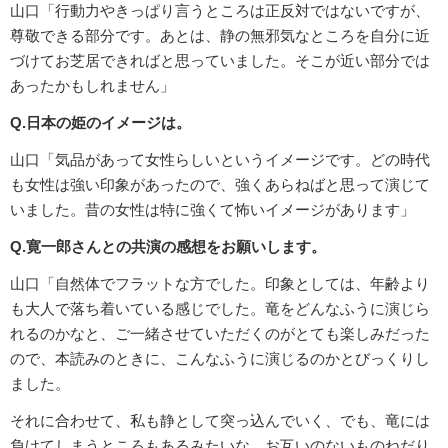
山口「行動力やきっぱり言うところは正反対ではないですが、
尊敬できる部分です。あとは、静の無邪気なところを自分に近
づけてお芝居できればと思っていました。そこが近い部分では
あったかもしれません」
Q.日本の姫のイメージは。
山口「気品があって女性らしいというイメージです。どの時代
も女性は強い印象があったので、強くあらねばと思って演じて
いました。昔の女性は特に強くて怖いイメージがあります」
Q.寛一郎さんとの共演の感想をお願いします。
山口「自然体でフラットな方でした。印象としては、年齢より
も大人で落ち着いている感じでした。竜をどんなふうに演じら
れるのかなと、ご一緒させていただくのがとても楽しみだった
ので、本読みのときに、こんなふうに演じるのかとびっくりし
ました。
それに合わせて、私も静として突っ込んでいく、でも、竜には
負けてしまうところもあるみたいな、お互いのないものねだり