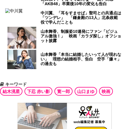
「AKB48」卒業後10年の変化も告白
中川翼、「耳をすませば」聖司との共通点は
「ツンデレ」 「鎌倉殿の13人」北条政範
役で学んだことも
山本舞香、制服姿10連発にファン「ビジュ
アル激強！」 映画「カラダ探し」オフショ
ット披露
山本舞香「本当に結婚したいって人が現れな
い」 理想の結婚相手、告白 空手「嫌々」
の過去も
キーワード
結木滉星
下忍 赤い影
寛一郎
山口まゆ
映画