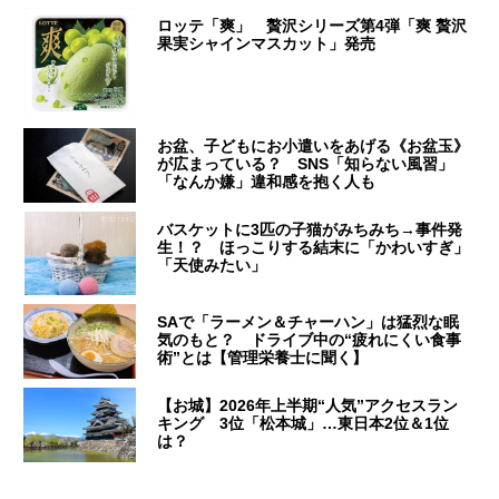
ロッテ「爽」 贅沢シリーズ第4弾「爽 贅沢
果実シャインマスカット」発売
お盆、子どもにお小遣いをあげる《お盆玉》
が広まっている？ SNS「知らない風習」
「なんか嫌」違和感を抱く人も
バスケットに3匹の子猫がみちみち→事件発
生！？ ほっこりする結末に「かわいすぎ」
「天使みたい」
SAで「ラーメン＆チャーハン」は猛烈な眠
気のもと？ ドライブ中の“疲れにくい食事
術”とは【管理栄養士に聞く】
【お城】2026年上半期“人気”アクセスラン
キング 3位「松本城」…東日本2位＆1位
は？