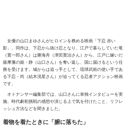
女優の山口まゆさんがヒロインを務める映画「下忍 赤い
影」。同作は、下忍から抜け忍となり、江戸で暮らしていた竜
（寛一郎さん）は勝海舟（津田寛治さん）から、江戸に嫁いだ
薩摩藩の姫・静（山口さん）を奪い返し、国に届けるという任
務を受けます。城からは追っ手として、琉球武術の使い手であ
る下忍・尚（結木滉星さん）が迫ってくる忍者アクション映画
です。
オトナンサー編集部では、山口さんに単独インタビューを実
施。時代劇初挑戦の感想や演じる上で気を付けたこと、リフレ
ッシュ方法などを聞きました。
着物を着たときに「腑に落ちた」