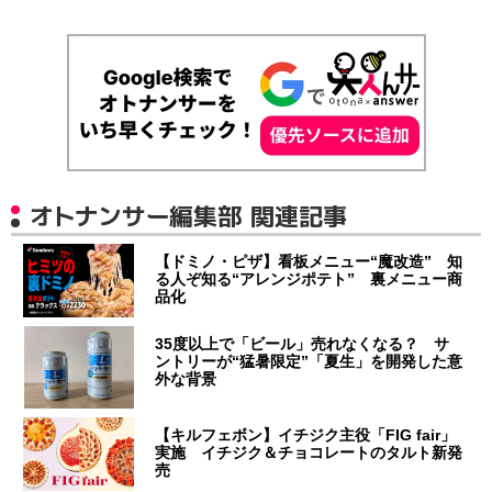
オトナンサー編集部 関連記事
【ドミノ・ピザ】看板メニュー“魔改造” 知
る人ぞ知る“アレンジポテト” 裏メニュー商
品化
35度以上で「ビール」売れなくなる？ サ
ントリーが“猛暑限定”「夏生」を開発した意
外な背景
【キルフェボン】イチジク主役「FIG fair」
実施 イチジク＆チョコレートのタルト新発
売