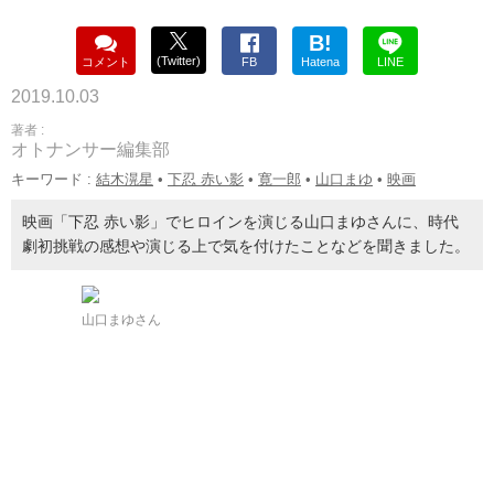
B!
(Twitter)
コメント
FB
Hatena
LINE
2019.10.03
著者 :
オトナンサー編集部
キーワード :
結木滉星
•
下忍 赤い影
•
寛一郎
•
山口まゆ
•
映画
映画「下忍 赤い影」でヒロインを演じる山口まゆさんに、時代
劇初挑戦の感想や演じる上で気を付けたことなどを聞きました。
山口まゆさん