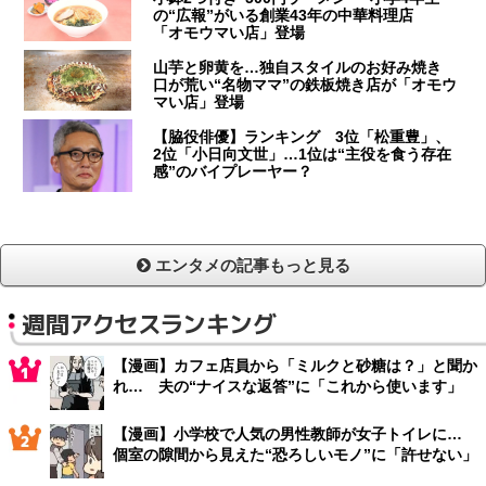
の“広報”がいる創業43年の中華料理店
「オモウマい店」登場
山芋と卵黄を…独自スタイルのお好み焼き
口が荒い“名物ママ”の鉄板焼き店が「オモウ
マい店」登場
【脇役俳優】ランキング 3位「松重豊」、
2位「小日向文世」…1位は“主役を食う存在
感”のバイプレーヤー？
エンタメの記事もっと見る
週間アクセスランキング
【漫画】カフェ店員から「ミルクと砂糖は？」と聞か
れ… 夫の“ナイスな返答”に「これから使います」
【漫画】小学校で人気の男性教師が女子トイレに…
個室の隙間から見えた“恐ろしいモノ”に「許せない」