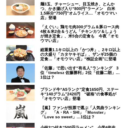
麺3玉、チャーシュー、目玉焼き、とんか
つ、かき揚げ入り“800円”ラーメン 白米
1.5杯分“750円”オムライス…「オモウマい
店」登場
「えぐい」鶏モモ肉300グラム＆豚ロース肉
4枚＆米2合＆うどん「チキンカツ＆しょう
が焼き定食」、米5合の定食も 今夜「オモ
ウマい店」
総重量1.1キロ以上の「かつ丼」、2キロ以上
の大盛り「カタヤキそば」、ザンギ25個の
定食…「オモウマい店」“検証企画”に登場
「佐藤」で思い出す“有名人”ランキング 3
位「timelesz 佐藤勝利」2位「佐藤二朗」…
1位は？
ブランド牛“A5ランク”定食1650円、ステー
キ“140グラム”2420円 “破格”の食事処が
「オモウマい店」登場
【嵐】ファンが投票で選ぶ「人気曲ランキン
グ」 「A・RA・SHI」「Monster」
「Love so sweet」…1位は？
小鉢2つ付き“500円ラーメン” 小学4年生